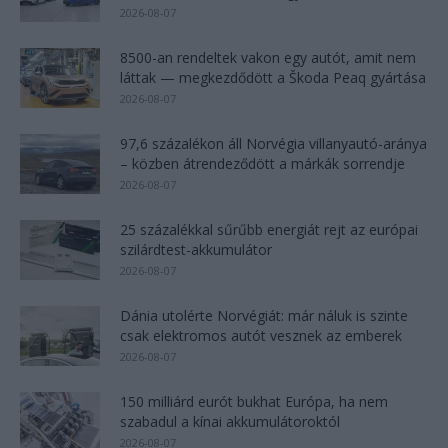
2026-08-07
8500-an rendeltek vakon egy autót, amit nem
láttak — megkezdődött a Škoda Peaq gyártása
2026-08-07
97,6 százalékon áll Norvégia villanyautó-aránya
– közben átrendeződött a márkák sorrendje
2026-08-07
25 százalékkal sűrűbb energiát rejt az európai
szilárdtest-akkumulátor
2026-08-07
Dánia utolérte Norvégiát: már náluk is szinte
csak elektromos autót vesznek az emberek
2026-08-07
150 milliárd eurót bukhat Európa, ha nem
szabadul a kínai akkumulátoroktól
2026-08-07