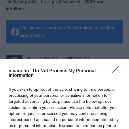
rendszer pedig – EU-s jóváhagyással –
2026-ban
indulhat
.
Kövesd az e-cars.hu-t a Facebookon is, további
›
tartalmakért!
CÍMKÉK
2035
e-mobilitás
Elektromobilitás
Elektromos autó
Németország
e-cars.hu -
Do Not Process My Personal
Information
If you wish to opt-out of the sale, sharing to third parties, or
processing of your personal or sensitive information for
targeted advertising by us, please use the below opt-out
section to confirm your selection. Please note that after your
opt-out request is processed you may continue seeing
interest-based ads based on personal information utilized by
us or personal information disclosed to third parties prior to