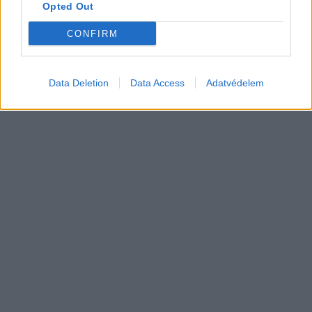
Opted Out
9000 elektromos furgonnál tart a Royal
CONFIRM
Mail — és brutális tempóban bővül a
Elektromos
flotta
autó
Data Deletion
Data Access
Adatvédelem