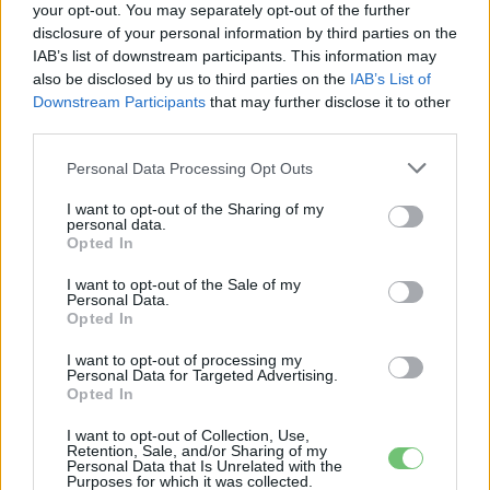
your opt-out. You may separately opt-out of the further
disclosure of your personal information by third parties on the
IAB’s list of downstream participants. This information may
also be disclosed by us to third parties on the
IAB’s List of
Kovács Kata
Downstream Participants
that may further disclose it to other
third parties.
http://e-cars.hu
Szeretem az elektromos autókat és a modern technológiát!
Personal Data Processing Opt Outs
I want to opt-out of the Sharing of my
personal data.
Opted In
KAPCSOLÓDÓ CIKKEK
TÖBB A SZERZŐTŐL
I want to opt-out of the Sale of my
Personal Data.
Tesla: visszatért a régi árazás a magyar
Opted In
Supercharger-hálózaton
I want to opt-out of processing my
Elektromos
autó
Personal Data for Targeted Advertising.
Opted In
30 000 dollár alá szorult a Ford
I want to opt-out of Collection, Use,
elektromos pickupjának ára, és nevet is
Retention, Sale, and/or Sharing of my
Personal Data that Is Unrelated with the
Elektromos
kapott a modell
autó
Purposes for which it was collected.