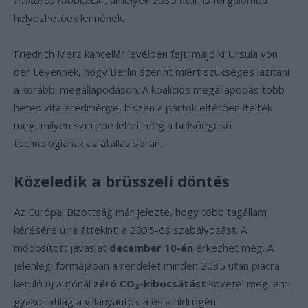
motoros modellek”
, amelyek 2035 után is forgalomba
helyezhetőek lennének.
Friedrich Merz kancellár levélben fejti majd ki Ursula von
der Leyennek, hogy Berlin szerint miért szükséges lazítani
a korábbi megállapodáson. A koalíciós megállapodás több
hetes vita eredménye, hiszen a pártok eltérően ítélték
meg, milyen szerepe lehet még a belsőégésű
technológiának az átállás során.
Közeledik a brüsszeli döntés
Az Európai Bizottság már jelezte, hogy több tagállam
kérésére újra áttekinti a 2035-ös szabályozást. A
módosított javaslat
december 10-én
érkezhet meg. A
jelenlegi formájában a rendelet minden 2035 után piacra
kerülő új autónál
zéró CO₂-kibocsátást
követel meg, ami
gyakorlatilag a villanyautókra és a hidrogén-