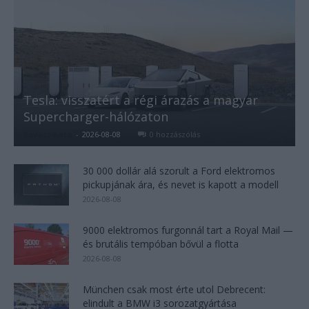
Tesla: visszatért a régi árazás a magyar
Supercharger-hálózaton
Kovács Kata
-
2026-08-08
0 hozzászólás
30 000 dollár alá szorult a Ford elektromos
pickupjának ára, és nevet is kapott a modell
2026-08-08
9000 elektromos furgonnál tart a Royal Mail —
és brutális tempóban bővül a flotta
2026-08-08
München csak most érte utol Debrecent:
elindult a BMW i3 sorozatgyártása