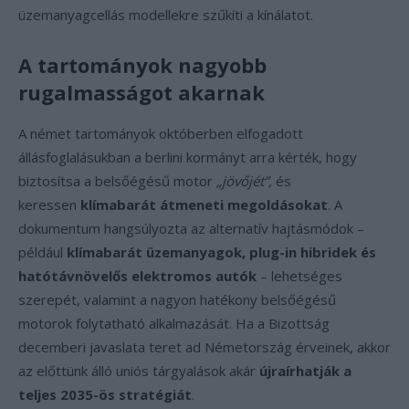
üzemanyagcellás modellekre szűkíti a kínálatot.
A tartományok nagyobb
rugalmasságot akarnak
A német tartományok októberben elfogadott
állásfoglalásukban a berlini kormányt arra kérték, hogy
biztosítsa a belsőégésű motor
„jövőjét”,
és
keressen
klímabarát átmeneti megoldásokat
. A
dokumentum hangsúlyozta az alternatív hajtásmódok –
például
klímabarát üzemanyagok, plug-in hibridek és
hatótávnövelős elektromos autók
– lehetséges
szerepét, valamint a nagyon hatékony belsőégésű
motorok folytatható alkalmazását. Ha a Bizottság
decemberi javaslata teret ad Németország érveinek, akkor
az előttünk álló uniós tárgyalások akár
újraírhatják a
teljes 2035-ös stratégiát
.