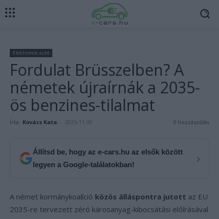
Elektromos autó
Fordulat Brüsszelben? A
németek újraírnák a 2035-
ös benzines-tilalmat
Írta:
Kovács Kata
-
2025-11-30
0 hozzászólás
Állítsd be, hogy az e-cars.hu az elsők között
›
legyen a Google-találatokban!
A német kormánykoalíció
közös álláspontra jutott
az EU
2035-re tervezett zéró károsanyag-kibocsátási előírásával