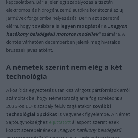
kapcsolatban. Bár a jelenlegi szabályozás a tisztán
elektromos és hidrogénüzemű autókra korlátozná az új
járművek forgalomba helyezését, Berlin azt szeretné
elérni, hogy
továbbra is legyen mozgástér a
„nagyon
hatékony belsőégésű motoros modellek”
számára. A
döntés várhatóan decemberben jelenik meg hivatalos
brüsszeli javaslatként.
A németek szerint nem elég a két
technológia
A koalíciós egyeztetés után kiszivárgott pártforrások arról
számoltak be, hogy Németország arra fog törekedni: a
2035-ös EU-s szabály felülvizsgálatakor
további
technológiai opciókat
is vegyenek figyelembe. A Német
Sajtóügynökséghez
eljuttatott
álláspont szerint ezek
között szerepelnének a
„nagyon hatékony belsőégésű