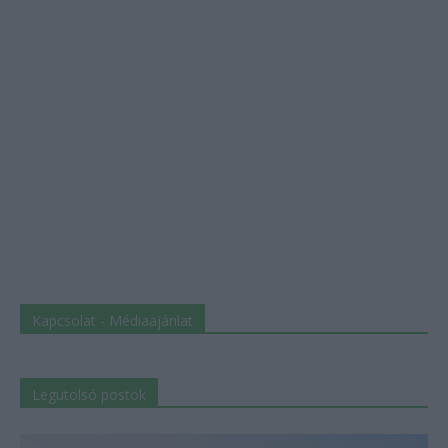
Kapcsolat - Médiaajánlat
Legutolsó postok