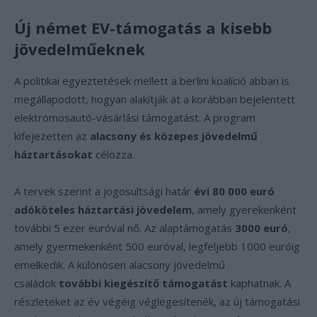
Új német EV-támogatás a kisebb
jövedelműeknek
A politikai egyeztetések mellett a berlini koalíció abban is
megállapodott, hogyan alakítják át a korábban bejelentett
elektromosautó-vásárlási támogatást. A program
kifejezetten az
alacsony és közepes jövedelmű
háztartásokat
célozza.
A tervek szerint a jogosultsági határ
évi 80 000 euró
adóköteles háztartási jövedelem
, amely gyerekenként
további 5 ezer euróval nő. Az alaptámogatás
3000 euró
,
amely gyermekenként 500 euróval, legfeljebb 1000 euróig
emelkedik. A különösen alacsony jövedelmű
családok
további kiegészítő támogatást
kaphatnak. A
részleteket az év végéig véglegesítenék, az új támogatási