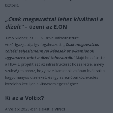
biztosít.
„Csak megawattal lehet kiváltani a
dízelt”
– üzeni az E.ON
Timo Sillober, az E.ON Drive Infrastructure
vezérigazgatója így fogalmazott:
„Csak megawattos
töltési teljesítménnyel képesek az e-kamionok
ugyanarra, mint a dízel teherautók.”
Majd hozzátette:
a HDV-E projekt azt az infrastruktúrát hozza létre, amely
szükséges ahhoz, hogy az e-kamionok valóban kiváltsák a
hagyományos dízeleket, és így az európai közlekedés
közelebb kerüljön a klímasemlegességhez.
Ki az a Voltix?
A
Voltix
2023-ban alakult, a
VINCI