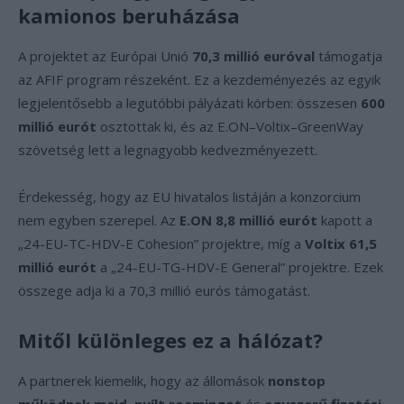
kamionos beruházása
A projektet az Európai Unió
70,3 millió euróval
támogatja
az AFIF program részeként. Ez a kezdeményezés az egyik
legjelentősebb a legutóbbi pályázati körben: összesen
600
millió eurót
osztottak ki, és az E.ON–Voltix–GreenWay
szövetség lett a legnagyobb kedvezményezett.
Érdekesség, hogy az EU hivatalos listáján a konzorcium
nem egyben szerepel. Az
E.ON 8,8 millió eurót
kapott a
„24-EU-TC-HDV-E Cohesion” projektre, míg a
Voltix 61,5
millió eurót
a „24-EU-TG-HDV-E General” projektre. Ezek
összege adja ki a 70,3 millió eurós támogatást.
Mitől különleges ez a hálózat?
A partnerek kiemelik, hogy az állomások
nonstop