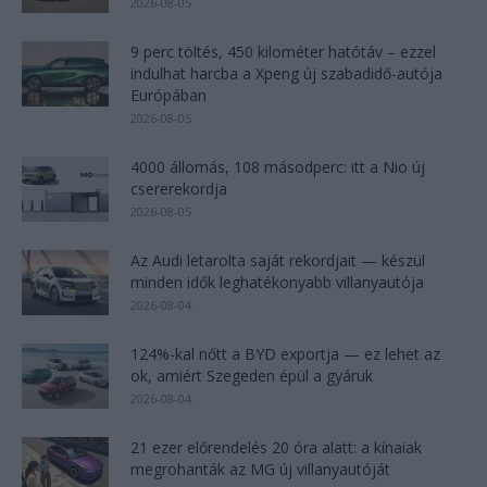
2026-08-05
9 perc töltés, 450 kilométer hatótáv – ezzel
indulhat harcba a Xpeng új szabadidő-autója
Európában
2026-08-05
4000 állomás, 108 másodperc: itt a Nio új
csererekordja
2026-08-05
Az Audi letarolta saját rekordjait — készül
minden idők leghatékonyabb villanyautója
2026-08-04
124%-kal nőtt a BYD exportja — ez lehet az
ok, amiért Szegeden épül a gyáruk
2026-08-04
21 ezer előrendelés 20 óra alatt: a kínaiak
megrohanták az MG új villanyautóját