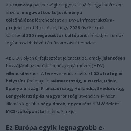
a
GreenWay
partnerségben gyorsítaná fel egy határokon
átívelő,
megawattos teljesítményű
töltőhálózat
létrehozását a
HDV-E infrastruktúra-
projekt
keretében. A cél, hogy
2028 őszére
már
körülbelül
330 megawattos töltőpont
működjön Európa
legfontosabb közúti árufuvarozási útvonalain.
Az E.ON olyan új fejlesztést jelentett be, amely
jelentősen
hozzájárul
az európai nehézgépjárművek (HDV)
villamosításához. A tervek szerint a hálózat
55 stratégiai
helyszínt
fed majd le
Németország, Ausztria, Dánia,
Spanyolország, Franciaország, Hollandia, Svédország,
Lengyelország és Magyarország
útvonalain. Minden
állomás legalább
négy darab, egyenként 1 MW feletti
MCS-töltőponttal
működik majd.
Ez Európa egyik legnagyobb e-