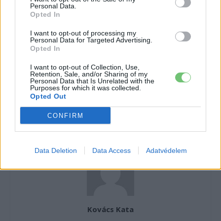
tartalmakért!
Personal Data.
Opted In
I want to opt-out of processing my
Personal Data for Targeted Advertising.
CÍMKÉK
e-mobilitás
Elektromobilitás
Elektromos autó
Opted In
Elektromosautó-töltés
Magyarország
I want to opt-out of Collection, Use,
Retention, Sale, and/or Sharing of my
Personal Data that Is Unrelated with the
Purposes for which it was collected.
Opted Out
CONFIRM
Data Deletion
Data Access
Adatvédelem
Kovács Kata