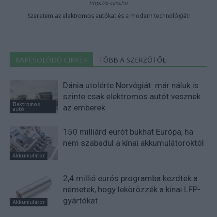
http://e-cars.hu
Szeretem az elektromos autókat és a modern technológiát!
KAPCSOLÓDÓ CIKKEK
TÖBB A SZERZŐTŐL
Dánia utolérte Norvégiát: már náluk is
szinte csak elektromos autót vesznek
Elektromos
az emberek
autó
150 milliárd eurót bukhat Európa, ha
nem szabadul a kínai akkumulátoroktól
Akkumulátor
2,4 millió eurós programba kezdtek a
németek, hogy lekörözzék a kínai LFP-
gyártókat
Akkumulátor