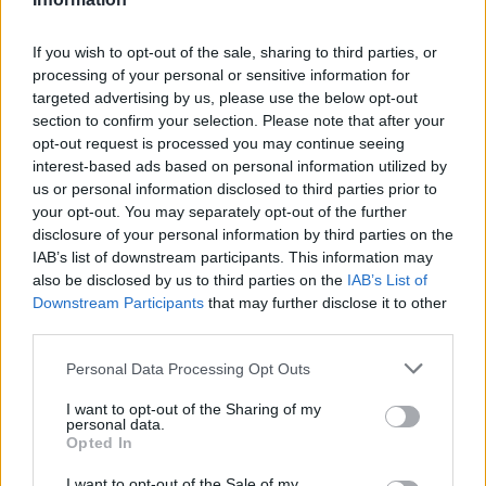
km között alakulnak, ami már elég ahhoz, hogy modern e-
kamionok megbízhatóan közlekedjenek. A
If you wish to opt-out of the sale, sharing to third parties, or
processing of your personal or sensitive information for
fejlesztések
Ausztriától Magyarországon át az
targeted advertising by us, please use the below opt-out
Egyesült Királyságig
zajlanak.
section to confirm your selection. Please note that after your
opt-out request is processed you may continue seeing
Egyre közelebb a zéró emisszió a
interest-based ads based on personal information utilized by
us or personal information disclosed to third parties prior to
nehézgépjárműveknél
your opt-out. You may separately opt-out of the further
disclosure of your personal information by third parties on the
A két projekt részben átfedi egymást, de a HDV-E
IAB’s list of downstream participants. This information may
kifejezetten a
megawattos töltést
célozza. Az E.ON
also be disclosed by us to third parties on the
IAB’s List of
Downstream Participants
that may further disclose it to other
Drive Infrastructure jelenleg több mint
8000 nyilvános
third parties.
töltőpontot
üzemeltet Európában személyautók és
könnyű haszonjárművek számára, és most a kamionos
Personal Data Processing Opt Outs
szegmensben is piacformáló szereplővé válik.
I want to opt-out of the Sharing of my
personal data.
Opted In
Kövesd az e-cars.hu-t a Facebookon is, további
›
I want to opt-out of the Sale of my