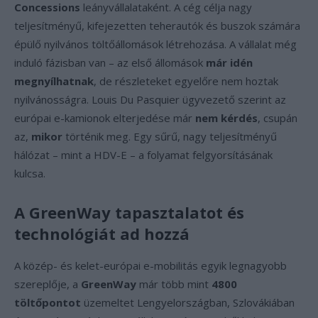
Concessions
leányvállalataként. A cég célja nagy
teljesítményű, kifejezetten teherautók és buszok számára
épülő nyilvános töltőállomások létrehozása. A vállalat még
induló fázisban van – az első állomások
már idén
megnyílhatnak
, de részleteket egyelőre nem hoztak
nyilvánosságra. Louis Du Pasquier ügyvezető szerint az
európai e-kamionok elterjedése már
nem kérdés
, csupán
az,
mikor
történik meg. Egy sűrű, nagy teljesítményű
hálózat – mint a HDV-E – a folyamat felgyorsításának
kulcsa.
A GreenWay tapasztalatot és
technológiát ad hozzá
A közép- és kelet-európai e-mobilitás egyik legnagyobb
szereplője, a
GreenWay
már több mint
4800
töltőpontot
üzemeltet Lengyelországban, Szlovákiában