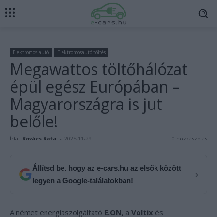
Elektromos autó
Elektromosautó-töltés
Megawattos töltőhálózat
épül egész Európában –
Magyarországra is jut
belőle!
Írta:
Kovács Kata
-
2025-11-29
0 hozzászólás
Állítsd be, hogy az e-cars.hu az elsők között
›
legyen a Google-találatokban!
A német energiaszolgáltató
E.ON
, a
Voltix
és