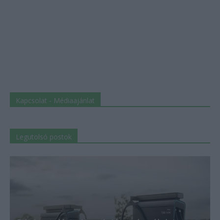
Kapcsolat - Médiaajánlat
Legutolsó postok