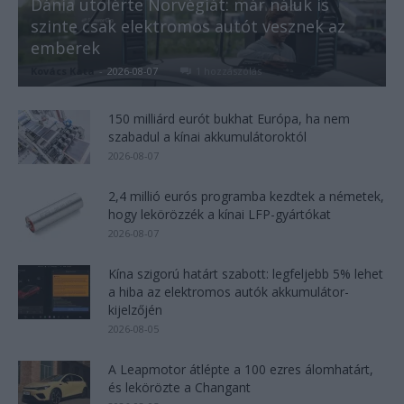
Dánia utolérte Norvégiát: már náluk is
szinte csak elektromos autót vesznek az
emberek
Kovács Kata
-
2026-08-07
1 hozzászólás
150 milliárd eurót bukhat Európa, ha nem
szabadul a kínai akkumulátoroktól
2026-08-07
2,4 millió eurós programba kezdtek a németek,
hogy lekörözzék a kínai LFP-gyártókat
2026-08-07
Kína szigorú határt szabott: legfeljebb 5% lehet
a hiba az elektromos autók akkumulátor-
kijelzőjén
2026-08-05
A Leapmotor átlépte a 100 ezres álomhatárt,
és lekörözte a Changant