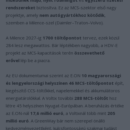
működnek majd
,
nyílt roamingot
és
egyszerű fizetési
rendszereket
biztosítva. Ez az MCS-szektor első nagy
projektje, amely
nem autógyártókhoz kötődik
,
szemben a Milence-szel (Daimler–Traton–Volvo).
A Milence 2027-ig
1700 töltőpontot
tervez, ezek közül
284 lesz megawattos. Bár léptékben nagyobb, a HDV-E
projekt az MCS-kapacitások terén
összevethető
erővel
lép be a piacra.
Az EU dokumentumai szerint az E.ON
10 magyarországi
és lengyelországi helyszínen 46 MCS-töltőpontot
épít,
kiegészítő CCS-töltőkkel, napelemekkel és akkumulátoros
energiatárolókkal. A Voltix további
288 MCS-töltőt
hoz
létre 45 helyszínen Nyugat-Európában. A beruházás értéke
az E.ON-nál
17,6 millió euró
, a Voltixnál több mint
205
millió euró
. A GreenWay bár nem szerepel önálló
kedvezményezettként, kulcsfontosságú szakmai tudást