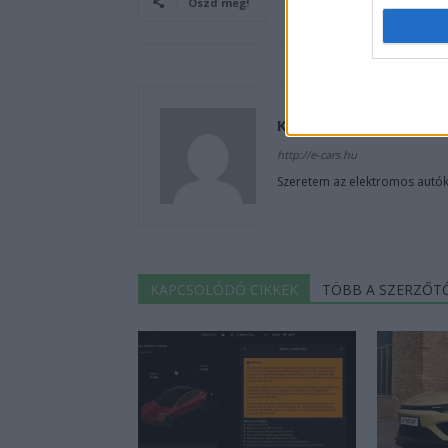
Oszd meg!
Kovács Kata
http://e-cars.hu
Szeretem az elektromos autók
KAPCSOLÓDÓ CIKKEK
TÖBB A SZERZŐT