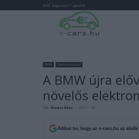
2026. augusztus 7. péntek
BMW
Elektromos autó
A BMW újra előv
növelős elektro
Írta:
Kovács Kata
-
2025-11-28
Állítsd be, hogy az e-cars.hu az elsők