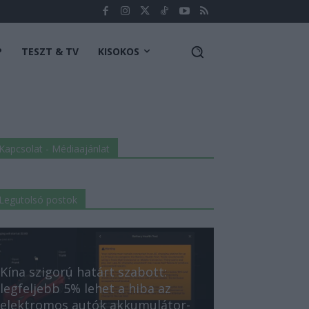
P
TESZT & TV
KISOKOS
Kapcsolat - Médiaajánlat
Legutolsó postok
Kína szigorú határt szabott:
legfeljebb 5% lehet a hiba az
elektromos autók akkumulátor-