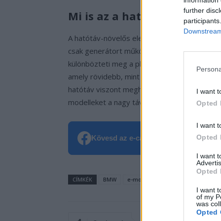
further disc
Mi is az a hatótáv-növelő t
participants
Downstream 
A hatótáv-növelős elektromos jármű
tovább
csak generátort működtet, amely áramot te
különbözteti meg a plug-in hibridektől. A ti
Persona
amely rövidebb, mint a hasonló méretű BEV-e
hatótáv viszont meghaladhatja az
1000 kilo
I want t
modelleket a nagy távolságokat autózó kínai 
Opted 
I want t
Opted 
Kövesd az e-cars.hu-t a Facebookon is
I want 
Advertis
Opted 
CÍMKÉK
BMW
e-mobilitás
Elektromobilitás
I want t
of my P
was col
Opted 