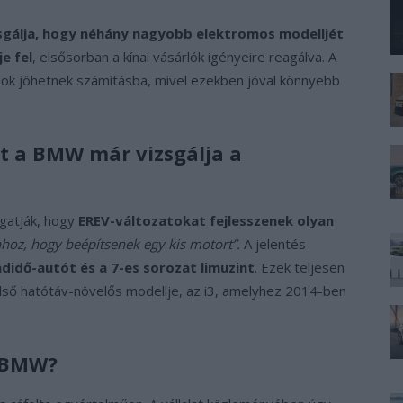
gálja, hogy néhány nagyobb elektromos modelljét
e fel
, elsősorban a kínai vásárlók igényeire reagálva. A
dok jöhetnek számításba, mivel ezekben jóval könnyebb
nt a BMW már vizsgálja a
lgatják, hogy
EREV-változatokat fejlesszenek olyan
hoz, hogy beépítsenek egy kis motort”.
A jelentés
didő-autót és a 7-es sorozat limuzint
. Ezek teljesen
lső hatótáv-növelős modellje, az i3, amelyhez 2014-ben
a BMW?