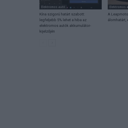
Elektromos autó
Elektromos 
Kína szigorú határt szabott:
A Leapmotor
legfeljebb 5% lehet a hiba az
álomhatárt,
elektromos autók akkumulátor-
kijelzőjén