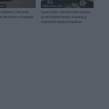
autó
Elektromos autó
 átlépte a 100 ezres
9 perc töltés, 450 kilométer hatótáv –
 és lekörözte a Changant
ezzel indulhat harcba a Xpeng új
szabadidő-autója Európában