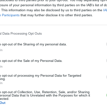
losure of your personal information by third parties on the IAB’s list of
echnológia?
. This information may also be disclosed by us to third parties on the
IA
Participants
that may further disclose it to other third parties.
ra is tisztán elektromosan hajt
, a belsőégésű motor
rmel. A motor
soha nem hajtja a kerekeket
, ez
sztán elektromos hatótáv többnyire 200–400 kilométer,
l Data Processing Opt Outs
ké, mivel az akkumulátor gyakran kisebb. A teljes
métert
, ami papíron különösen vonzóvá teszi ezeket a
o opt-out of the Sharing of my personal data.
és amerikai vásárlók számára.
In
o opt-out of the Sale of my Personal Data.
›
In
, további tartalmakért!
to opt-out of processing my Personal Data for Targeted
ing.
In
Elektromos autó
EREV
o opt-out of Collection, Use, Retention, Sale, and/or Sharing
ersonal Data that Is Unrelated with the Purposes for which it
lected.
Out