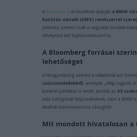
A
Bloomberg
értesülései alapján
a BMW vizs
hatótáv-növelő (EREV) rendszerrel szerelj
jelentés szerint csak a nagyobb modellcsalá
elhelyezni két hajtásrendszert is.
A Bloomberg forrásai szeri
lehetőséget
A hírügynökség szerint a vállalatnál azt fonto
csúcsmodellekből
, amelyek
„elég nagyok ah
konkrét példákat is említ, köztük az
X5 szaba
más kategóriát képviselnének, mint a BMW e
kínáltak benzinmotoros rásegítőt.
Mit mondott hivatalosan 