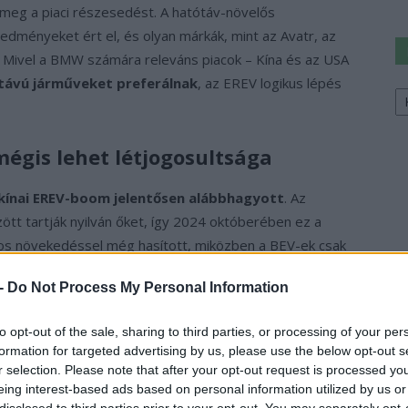
 meg a piaci részesedést. A hatótáv-növelős
redményeket ért el, és olyan márkák, mint az Avatr, az
. Mivel a BMW számára releváns piacok – Kína és az USA
távú járműveket preferálnak
, az EREV logikus lépés
Ke
a
sz
mégis lehet létjogosultsága
kínai EREV-boom jelentősen alábbhagyott
. Az
özött tartják nyilván őket, így 2024 októberében ez a
kos növekedéssel még hasított, miközben a BEV-ek csak
 -
Do Not Process My Personal Information
se lefékeződött, és 605 ezer darabra nőtt, miközben a
to opt-out of the sale, sharing to third parties, or processing of your per
l több mint 1,1 millióra
ugrottak. A Li Auto is
formation for targeted advertising by us, please use the below opt-out s
7 autót adott el, ami
38 százalékos visszaesés
. Ez
r selection. Please note that after your opt-out request is processed y
rte el a tavalyi szintet.
eing interest-based ads based on personal information utilized by us or
disclosed to third parties prior to your opt-out. You may separately opt-