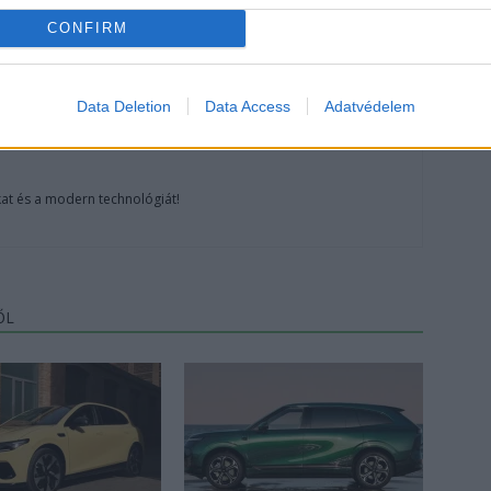
CONFIRM
Data Deletion
Data Access
Adatvédelem
at és a modern technológiát!
ŐL