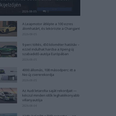
kijelzőjén
Kovács Kata
-
2026-08-05
0
A Leapmotor átlépte a 100 ezres
álomhatárt, és lekörözte a Changant
2026-08-05
9 perc töltés, 450 kilométer hatótáv –
ezzel indulhat harcba a Xpeng új
szabadidő-autója Európában
2026-08-05
4000 állomás, 108 másodperc: itt a
Nio új csererekordja
2026-08-05
Az Audi letarolta saját rekordjait —
készül minden idők leghatékonyabb
villanyautója
2026-08-04
124%-kal nőtt a BYD exportja — ez