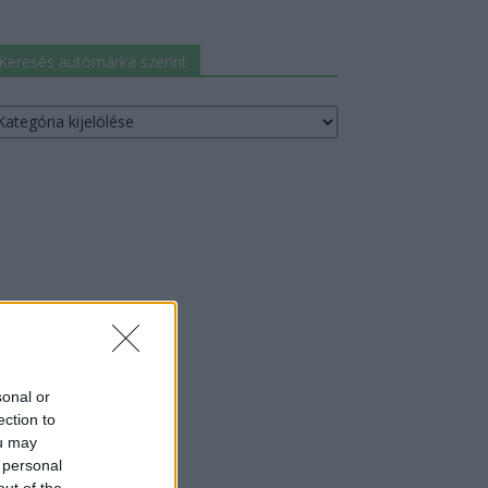
Keresés autómárka szerint
resés
utómárka
erint
sonal or
ection to
ou may
 personal
out of the