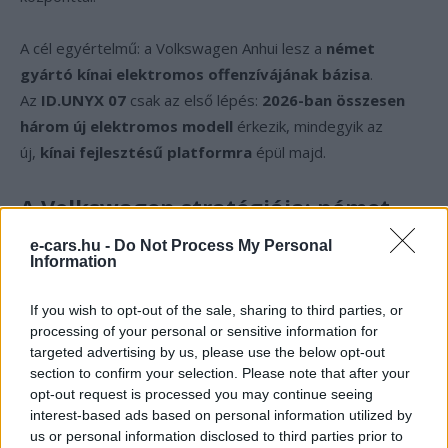
A cél egyértelmű: a Volkswagen Anhui lesz a
német
gyártó kínai elektromos offenzívájának bázisa
.
Az
ID.UNYX 07
csak az első lépés:
2026-ban összesen
három új elektromos modell
érkezik, mindegyik az
új,
kínai fejlesztésű platformra
épül majd.
A Volkswagen stratégiája: német
minőség, kínai innováció
e-cars.hu -
Do Not Process My Personal
Information
Ezzel az új iránnyal a Volkswagen
megerősíteni kívánja
pozícióját
a
gyorsan növekvő kínai elektromosautó-
If you wish to opt-out of the sale, sharing to third parties, or
processing of your personal or sensitive information for
piacon
, ahol olyan hazai óriások uralkodnak, mint a
BYD,
targeted advertising by us, please use the below opt-out
Nio vagy XPeng
. Az
ID.UNYX 07
a
német mérnöki
section to confirm your selection. Please note that after your
precizitást
és a
kínai technológiai gyorsaságot
ötvözi
opt-out request is processed you may continue seeing
– ezzel
új szintre emelheti a Volkswagen
interest-based ads based on personal information utilized by
versenyképességét
us or personal information disclosed to third parties prior to
Ázsiában.