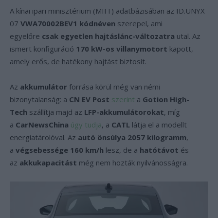
A kínai ipari minisztérium (MIIT) adatbázisában az ID.UNYX
07
VWA70002BEV1 kódnéven
szerepel, ami
egyelőre
csak egyetlen hajtáslánc-változatra
utal. Az
ismert konfiguráció
170 kW-os villanymotort
kapott,
amely erős, de hatékony hajtást biztosít.
Az
akkumulátor
forrása körül még van némi
bizonytalanság: a
CN EV Post
szerint
a
Gotion High-
Tech
szállítja majd az
LFP-akkumulátorokat
, míg
a
CarNewsChina
úgy tudja
, a
CATL
látja el a modellt
energiatárolóval. Az
autó önsúlya 2057 kilogramm
,
a
végsebessége 160 km/h
lesz, de a
hatótávot
és
az
akkukapacitást
még nem hozták nyilvánosságra.