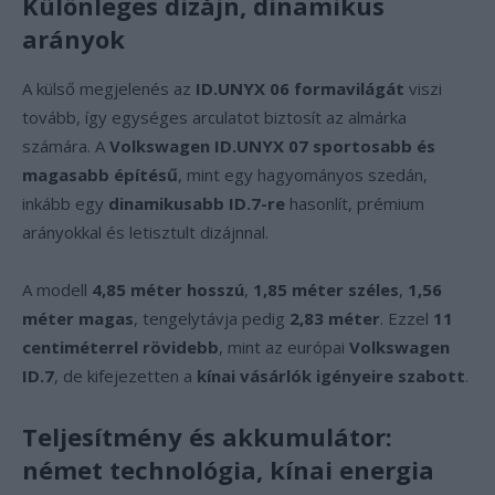
Különleges dizájn, dinamikus
arányok
A külső megjelenés az
ID.UNYX 06 formavilágát
viszi
tovább, így egységes arculatot biztosít az almárka
számára. A
Volkswagen ID.UNYX 07
sportosabb és
magasabb építésű
, mint egy hagyományos szedán,
inkább egy
dinamikusabb ID.7-re
hasonlít, prémium
arányokkal és letisztult dizájnnal.
A modell
4,85 méter hosszú
,
1,85 méter széles
,
1,56
méter magas
, tengelytávja pedig
2,83 méter
. Ezzel
11
centiméterrel rövidebb
, mint az európai
Volkswagen
ID.7
, de kifejezetten a
kínai vásárlók igényeire szabott
.
Teljesítmény és akkumulátor:
német technológia, kínai energia