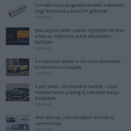
2,4 millió eurós programba kezdtek a németek,
hogy lekörözzék a kínai LFP-gyártókat
2026-08-07
Kína szigorú határt szabott: legfeljebb 5% lehet
a hiba az elektromos autók akkumulátor-
kijelzőjén
2026-08-05
A Leapmotor átlépte a 100 ezres álomhatárt,
és lekörözte a Changant
2026-08-05
9 perc töltés, 450 kilométer hatótáv – ezzel
indulhat harcba a Xpeng új szabadidő-autója
Európában
2026-08-05
4000 állomás, 108 másodperc: itt a Nio új
csererekordja
2026-08-05