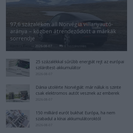
97,6 százalékon áll Norvégia villanyautó-
aránya – közben átrendeződött a márkák
sorrendje
Kovács Kata
-
2026-08-07
0 hozzászólás
25 százalékkal sűrűbb energiát rejt az európai
szilárdtest-akkumulátor
2026-08-07
Dánia utolérte Norvégiát: már náluk is szinte
csak elektromos autót vesznek az emberek
2026-08-07
150 milliárd eurót bukhat Európa, ha nem
szabadul a kínai akkumulátoroktól
2026-08-07