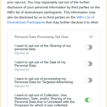
your opt-out. You may separately opt-out of the further
disclosure of your personal information by third parties on the
IAB’s list of downstream participants. This information may
Kövesd az e-cars.hu-t a Facebookon is, további
›
also be disclosed by us to third parties on the
IAB’s List of
tartalmakért!
Downstream Participants
that may further disclose it to other
third parties.
Personal Data Processing Opt Outs
CÍMKÉK
e-mobilitás
Elektromobilitás
Elektromos autó
Kína
Volkswagen
Volkswagen ID.UNYX 07
I want to opt-out of the Sharing of my
personal data.
Opted In
I want to opt-out of the Sale of my
Personal Data.
Opted In
I want to opt-out of processing my
Personal Data for Targeted Advertising.
Opted In
I want to opt-out of Collection, Use,
Retention, Sale, and/or Sharing of my
Personal Data that Is Unrelated with the
Purposes for which it was collected.