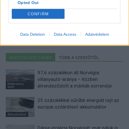
Opted Out
CONFIRM
Kovács Kata
http://e-cars.hu
Szeretem az elektromos autókat és a modern technológiát!
Data Deletion
Data Access
Adatvédelem
KAPCSOLÓDÓ CIKKEK
TÖBB A SZERZŐTŐL
97,6 százalékon áll Norvégia
villanyautó-aránya – közben
Elektromos
átrendeződött a márkák sorrendje
autó
25 százalékkal sűrűbb energiát rejt az
európai szilárdtest-akkumulátor
Akkumulátor
Dánia utolérte Norvégiát: már náluk is