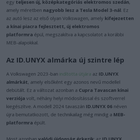
egy
teljesen új, középkategóriás elektromos szedán
,
amely méretben
nagyobb lesz a Tesla Model 3-nál
. Ez
az autó lesz az első olyan Volkswagen, amely
kifejezetten
a kínai piacra fejlesztett, új elektromos
platformra
épül, megszakítva a kapcsolatot a korábbi
MEB-alapokkal.
Az ID.UNYX almárka új szintre lép
A Volkswagen 2023-ban
indította útjára
az
ID.UNYX
almárkát
, amely elsőként egy azonos nevű modellel
debütált. Ez a változat azonban a
Cupra Tavascan kínai
verziója
volt, néhány helyi módosítással és szoftverrel
kiegészítve. A modell 2024 tavaszán
ID.UNYX 06
néven
újra bemutatkozott, de technikailag még mindig a
MEB-
platformra
épült.
Most azonban
valódi újdonság érkezik
: az
ID.UNYX