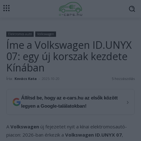
Elektromos autó
Volkswagen
Íme a Volkswagen ID.UNYX
07: egy új korszak kezdete
Kínában
Írta:
Kovács Kata
-
2025-10-20
5 hozzászólás
Állítsd be, hogy az e-cars.hu az elsők között
›
legyen a Google-találatokban!
A
Volkswagen
új fejezetet nyit a kínai elektromosautó-
piacon: 2026-ban érkezik a
Volkswagen ID.UNYX 07
,