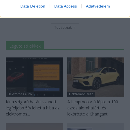
Hyundai IONIQ 5 titkos tesztautója
Data Deletion
Data Access
Adatvédelem
2026-08-03
Továbbiak
Legutolsó cikkek
Elektromos autó
Elektromos autó
Kína szigorú határt szabott:
A Leapmotor átlépte a 100
legfeljebb 5% lehet a hiba az
ezres álomhatárt, és
elektromos...
lekörözte a Changant