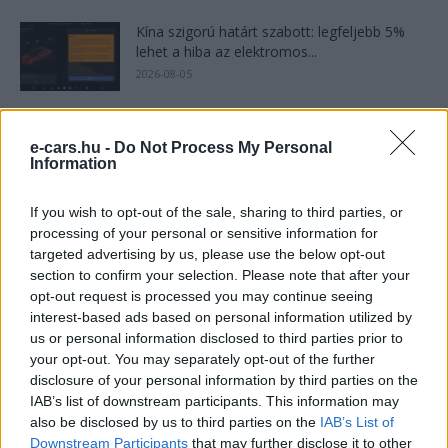
Kína szigorú határt szabott: legfeljebb 5%
lehet a hiba az elektromos...
2026-08-05
9 perc töltés, 450 kilométer hatótáv – ezzel
indulhat harcba a...
e-cars.hu -
Do Not Process My Personal
Information
2026-08-05
If you wish to opt-out of the sale, sharing to third parties, or
A Leapmotor átlépte a 100 ezres
processing of your personal or sensitive information for
álomhatárt, és lekörözte a Changant
targeted advertising by us, please use the below opt-out
2026-08-05
section to confirm your selection. Please note that after your
opt-out request is processed you may continue seeing
interest-based ads based on personal information utilized by
21 ezer előrendelés 20 óra alatt: a kínaiak
megrohanták az MG...
us or personal information disclosed to third parties prior to
your opt-out. You may separately opt-out of the further
2026-08-04
disclosure of your personal information by third parties on the
IAB’s list of downstream participants. This information may
4000 állomás, 108 másodperc: itt a Nio új
also be disclosed by us to third parties on the
IAB’s List of
csererekordja
Downstream Participants
that may further disclose it to other