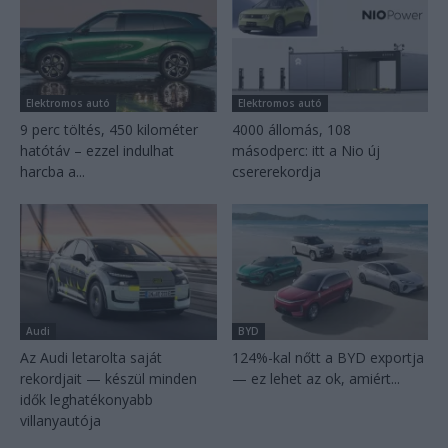
Elektromos autó
Elektromos autó
9 perc töltés, 450 kilométer
4000 állomás, 108
hatótáv – ezzel indulhat
másodperc: itt a Nio új
harcba a...
csererekordja
Audi
BYD
Az Audi letarolta saját
124%-kal nőtt a BYD exportja
rekordjait — készül minden
— ez lehet az ok, amiért...
idők leghatékonyabb
villanyautója