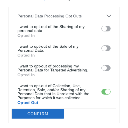
2026-08-05
third parties.
Personal Data Processing Opt Outs
Az Audi letarolta saját rekordjait — készül
minden idők leghatékonyabb villanyautója
I want to opt-out of the Sharing of my
2026-08-04
personal data.
Opted In
A Volkswagen bedobta azt a lapot Kínában,
I want to opt-out of the Sale of my
Personal Data.
amivel a helyi EV-gyártókat...
Opted In
2026-08-04
I want to opt-out of processing my
Personal Data for Targeted Advertising.
A kínaiak leállítják, amit két éve minden EV-
Opted In
gyártó imádott
2026-08-03
I want to opt-out of Collection, Use,
Retention, Sale, and/or Sharing of my
Personal Data that Is Unrelated with the
Purposes for which it was collected.
A dél-koreaiak már odavannak érte — 2027-
Opted Out
ben a Kia is megkapja...
2026-07-29
CONFIRM
18 hüvelykes óriáskijelzővel bukkant fel a