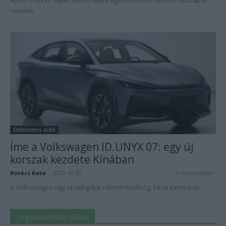
Az ID. Unyx 07 fejlesztését teljes egészében kínai mérnökcsapat
vezette.
Elektromos autó
Íme a Volkswagen ID.UNYX 07: egy új
korszak kezdete Kínában
Kovács Kata
-
2025-10-20
5 hozzászólás
A Volkswagen úgy stratégiája: német minőség, kínai innováció.
Legolvasottabb cikkek