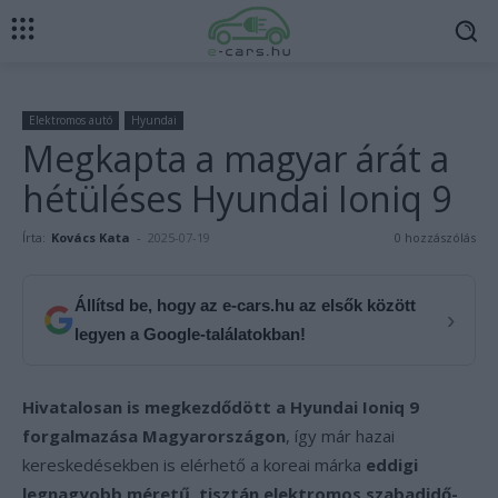
Elektromos autó
Hyundai
Megkapta a magyar árát a
hétüléses Hyundai Ioniq 9
Írta:
Kovács Kata
-
2025-07-19
0 hozzászólás
Állítsd be, hogy az e-cars.hu az elsők között
›
legyen a Google-találatokban!
Hivatalosan is megkezdődött a Hyundai Ioniq 9
forgalmazása Magyarországon
, így már hazai
kereskedésekben is elérhető a koreai márka
eddigi
legnagyobb méretű, tisztán elektromos szabadidő-