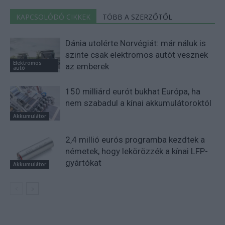
KAPCSOLÓDÓ CIKKEK
TÖBB A SZERZŐTŐL
Dánia utolérte Norvégiát: már náluk is
szinte csak elektromos autót vesznek
Elektromos
az emberek
autó
150 milliárd eurót bukhat Európa, ha
nem szabadul a kínai akkumulátoroktól
Akkumulátor
2,4 millió eurós programba kezdtek a
németek, hogy lekörözzék a kínai LFP-
gyártókat
Akkumulátor