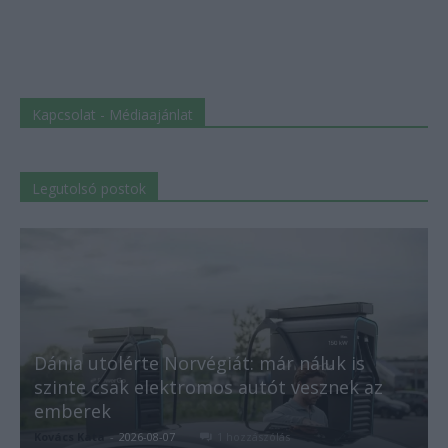
Kapcsolat - Médiaajánlat
Legutolsó postok
Dánia utolérte Norvégiát: már náluk is
szinte csak elektromos autót vesznek az
emberek
Kovács Kata
-
2026-08-07
1 hozzászólás