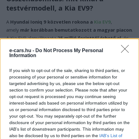
testvérmodell, a Kia EV9?
A
Hyundai Ioniq 9 közvetlen rokona a
Kia EV9
,
amely
már korábban bemutatkozott a magyar piacon
.
A Kia EV9 alapváltozata
25 millió forinttól érhető el
, és
szintén
218 lóerős hajtásláncot
kapott,
e-cars.hu -
Do Not Process My Personal
viszont
akkumulátora csupán 76,1 kWh kapacitású
. A
Information
Kia
csúcsváltozata 508 lóerős teljesítménnyel
,
valamint
99,8 kWh-s akkumulátorral
rendelkezik –
If you wish to opt-out of the sale, sharing to third parties, or
processing of your personal or sensitive information for
ezért
akár 37 millió forintot is elkérhetnek
a
targeted advertising by us, please use the below opt-out
vásárlóktól.
section to confirm your selection. Please note that after your
opt-out request is processed you may continue seeing
A Hyundai ezzel szemben
magasabb indulóárral, de
interest-based ads based on personal information utilized by
us or personal information disclosed to third parties prior to
nagyobb akkukapacitással és hatótávval
lép piacra,
your opt-out. You may separately opt-out of the further
miközben
a prémiumfelszereltségű verziók ára szoros
disclosure of your personal information by third parties on the
versenyben marad
a riválissal.
IAB’s list of downstream participants. This information may
also be disclosed by us to third parties on the
IAB’s List of