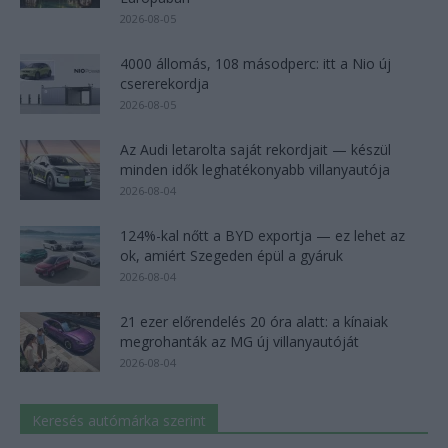
2026-08-05
4000 állomás, 108 másodperc: itt a Nio új
csererekordja
2026-08-05
Az Audi letarolta saját rekordjait — készül
minden idők leghatékonyabb villanyautója
2026-08-04
124%-kal nőtt a BYD exportja — ez lehet az
ok, amiért Szegeden épül a gyáruk
2026-08-04
21 ezer előrendelés 20 óra alatt: a kínaiak
megrohanták az MG új villanyautóját
2026-08-04
Keresés autómárka szerint