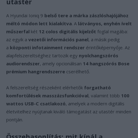
utastér
A Hyundai Ioniq 9
belső tere a márka zászlóshajójához
méltó módon lett kialakítva
. A
látványos, enyhén ívelt
műszerfal
két
12 colos digitális kijelzőt
foglal magába:
az egyik a
vezetői információs panel
, a másik pedig
a
központi infotainment rendszer
érintőképernyője. Az
alapfelszereltséghez tartozik egy
nyolchangszórós
audiorendszer
, amely opcionálisan
14 hangszórós Bose
prémium hangrendszerre
cserélhető.
A felszereltség részeként elérhetők
forgatható
komfortülések masszázsfunkcióval
, valamint több
100
wattos USB-C csatlakozó
, amelyek a modern digitális
életvitelhez nyújtanak kiváló támogatást az utastér minden
pontján.
Összehasonlítás: mit kínál a