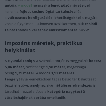
autója
.
A modell
nemcsak a
lenyűgöző méreteivel
,
hanem a
fejlett technológiai tartalmával
és
a
változatos konfigurációs lehetőségekkel
is magára
vonja a figyelmet – különösen azok körében, akik
családi
felhasználásra keresnek emissziómentes SUV-t
.
Impozáns méretek, praktikus
helykínálat
A
Hyundai Ioniq 9
a számok szintjén is meggyőző:
hossza
5,06 méter
, szélessége
1,98 méter
, magassága
pedig
1,79 méter
. A modell
3,13 méteres
tengelytávja
kiemelkedően tágas belső tér kialakítását
teszi lehetővé, amelyhez akár
hétüléses elrendezés
is
társulhat – ezzel a típus a
kategória nagytestű
zászlóshajóinak sorába emelkedik
.