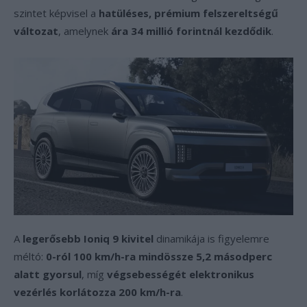
szintet képvisel a
hatüléses, prémium felszereltségű
változat
, amelynek
ára 34 millió forintnál kezdődik
.
A
legerősebb Ioniq 9 kivitel
dinamikája is figyelemre
méltó:
0-ról 100 km/h-ra mindössze 5,2 másodperc
alatt gyorsul
, míg
végsebességét elektronikus
vezérlés korlátozza 200 km/h-ra
.