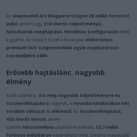
Az
alapmodell ára Magyarországon 28 millió forintról
indul
, amiért egy
218 lóerős teljesítményű,
hátsókerék-meghajtású, hétüléses konfigurációt
kínál
a gyártó. Az Ioniq 9 ezzel a hazai piac
elektromos
prémium SUV szegmensének egyik meghatározó
szereplőjévé válik
.
Erősebb hajtáslánc, nagyobb
élmény
Azok számára, akik
még nagyobb teljesítményre és
összkerékhajtásra
vágynak, a
Hyundai kínálatában két
további változat is elérhető
. Az
összkerékhajtású,
435 lóerős kivitel
, amely
szintén
hétszemélyes
utastérrel érkezik,
33,7 millió
forintos indulóáron
vásárolható meg. Ennél is magasabb