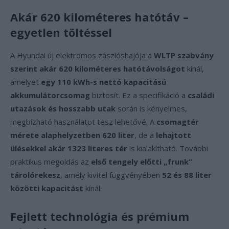
Akár 620 kilométeres hatótáv –
egyetlen töltéssel
A Hyundai új elektromos zászlóshajója a
WLTP szabvány
szerint akár 620 kilométeres hatótávolságot
kínál,
amelyet
egy 110 kWh-s nettó kapacitású
akkumulátorcsomag
biztosít. Ez a specifikáció a
családi
utazások és hosszabb utak
során is kényelmes,
megbízható használatot tesz lehetővé. A
csomagtér
mérete alaphelyzetben 620 liter
, de a
lehajtott
ülésekkel akár 1323 literes tér
is kialakítható. További
praktikus megoldás az
első tengely előtti „frunk”
tárolórekesz
, amely kivitel függvényében
52 és 88 liter
közötti kapacitást
kínál.
Fejlett technológia és prémium