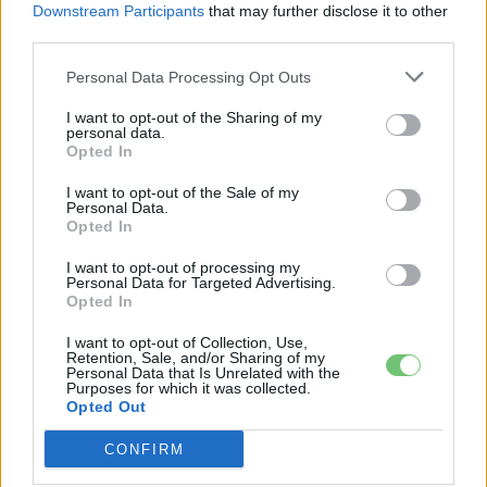
Új mérce a villany-SUV
Downstream Participants
that may further disclose it to other
third parties.
kategóriában
Personal Data Processing Opt Outs
A Hyundai Ioniq 9 hazai megjelenése
komoly lépés az
I want to opt-out of the Sharing of my
elektromos prémium SUV-k magyar piacán
,
personal data.
Opted In
hiszen
kategóriáján belül egyedülálló méreteket,
hatótávot és felszereltséget kínál
. A
háromféle
I want to opt-out of the Sale of my
Personal Data.
konfiguráció
, az akár
620 kilométeres hatótávolság
,
Opted In
valamint a
7 üléses kialakítás
mind azt jelzik, hogy az
Ioniq 9
nem csupán a méreteiben, de a célközönség
I want to opt-out of processing my
Personal Data for Targeted Advertising.
tekintetében is magasra pozicionált modell
.
Opted In
I want to opt-out of Collection, Use,
Retention, Sale, and/or Sharing of my
Kövesd az e-cars.hu-t a Facebookon is, további
Personal Data that Is Unrelated with the
›
Purposes for which it was collected.
tartalmakért!
Opted Out
CONFIRM
CÍMKÉK
Ár
e-mobilitás
Elektromobilitás
Elektromos autó