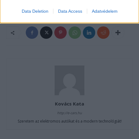
Hyundai
Hyundai IONIQ 9
Magyarország
Data Deletion
Data Access
Adatvédelem
Kovács Kata
http://e-cars.hu
Szeretem az elektromos autókat és a modern technológiát!