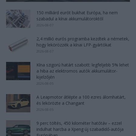
150 milliárd eurót bukhat Európa, ha nem
szabadul a kínai akkumulátoroktól
2026-08-07
2,4 millió eurós programba kezdtek a németek,
hogy lekörözzék a kínai LFP-gyártókat
2026-08-07
Kína szigorú határt szabott: legfeljebb 5% lehet
a hiba az elektromos autók akkumulátor-
kijelzőjén
2026-08-05
A Leapmotor átlépte a 100 ezres álomhatárt,
és lekörözte a Changant
2026-08-05
9 perc töltés, 450 kilométer hatótáv – ezzel
indulhat harcba a Xpeng új szabadidő-autója
Európában