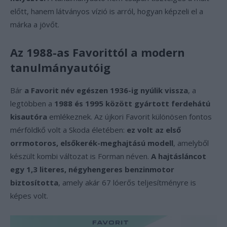
előtt, hanem látványos vízió is arról, hogyan képzeli el a
márka a jövőt.
Az 1988-as Favorittól a modern
tanulmányautóig
Bár
a Favorit név egészen 1936-ig nyúlik vissza
, a
legtöbben a
1988 és 1995 között gyártott ferdehátú
kisautóra
emlékeznek. Az újkori Favorit különösen fontos
mérföldkő volt a Skoda életében:
ez volt az első
orrmotoros, elsőkerék-meghajtású modell
, amelyből
készült kombi változat is Forman néven.
A hajtásláncot
egy 1,3 literes, négyhengeres benzinmotor
biztosította
, amely akár 67 lóerős teljesítményre is
képes volt.