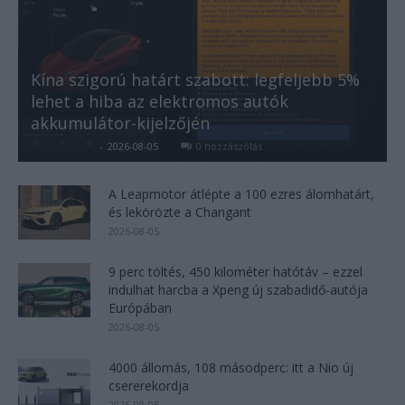
Kína szigorú határt szabott: legfeljebb 5%
lehet a hiba az elektromos autók
akkumulátor-kijelzőjén
Kovács Kata
-
2026-08-05
0 hozzászólás
A Leapmotor átlépte a 100 ezres álomhatárt,
és lekörözte a Changant
2026-08-05
9 perc töltés, 450 kilométer hatótáv – ezzel
indulhat harcba a Xpeng új szabadidő-autója
Európában
2026-08-05
4000 állomás, 108 másodperc: itt a Nio új
csererekordja
2026-08-05