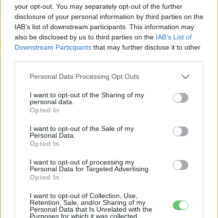
your opt-out. You may separately opt-out of the further
e-cars.hu
disclosure of your personal information by third parties on the
Elektromosan közlekedsz, vagy a váltáson töprengsz?
IAB’s list of downstream participants. This information may
Érdekelnek a legfrissebb hírek az e-autók világából, vagy
also be disclosed by us to third parties on the
IAB’s List of
foglalkoztatnak a legújabb fejlesztések az elektromosság és a
Downstream Participants
that may further disclose it to other
fenntarthatóság területén? Akkor jó helyen jársz!
third parties.
Personal Data Processing Opt Outs
I want to opt-out of the Sharing of my
KAPCSOLÓDÓ CIKKEK
TÖBB A SZERZŐTŐL
personal data.
Opted In
Kína szigorú határt szabott: legfeljebb
I want to opt-out of the Sale of my
Personal Data.
5% lehet a hiba az elektromos autók
Opted In
Elektromos
akkumulátor-kijelzőjén
autó
I want to opt-out of processing my
Personal Data for Targeted Advertising.
A Leapmotor átlépte a 100 ezres
Opted In
álomhatárt, és lekörözte a Changant
Elektromos
I want to opt-out of Collection, Use,
autó
Retention, Sale, and/or Sharing of my
Personal Data that Is Unrelated with the
Purposes for which it was collected.