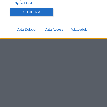
9 perc töltés, 450 kilométer hatótáv –
Opted Out
ezzel indulhat harcba a Xpeng új
Elektromos
szabadidő-autója Európában
CONFIRM
autó
Data Deletion
Data Access
Adatvédelem