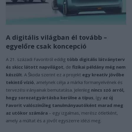
A digitális világban él tovább –
egyelőre csak koncepció
A 21. századi Favoritról eddig
több digitális látványterv
és skicc látott napvilágot
, de
fizikai példány még nem
készült
. A Škoda szerint ez a projekt
egy kreatív jövőbe
tekintő vízió
, amelynek célja a márka formanyelvének és
tervezési irányainak bemutatása. Jelenleg
nincs szó arról,
hogy sorozatgyártásba kerülne a típus
, így
az új
Favorit valószínűleg tanulmányautóként marad meg
az utókor számára
– egy izgalmas, merész ötletként,
amely a múltat és a jövőt egyszerre idézi meg.