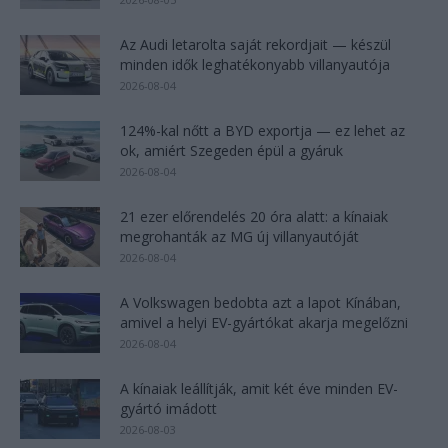
Az Audi letarolta saját rekordjait — készül
minden idők leghatékonyabb villanyautója
2026-08-04
124%-kal nőtt a BYD exportja — ez lehet az
ok, amiért Szegeden épül a gyáruk
2026-08-04
21 ezer előrendelés 20 óra alatt: a kínaiak
megrohanták az MG új villanyautóját
2026-08-04
A Volkswagen bedobta azt a lapot Kínában,
amivel a helyi EV-gyártókat akarja megelőzni
2026-08-04
A kínaiak leállítják, amit két éve minden EV-
gyártó imádott
2026-08-03