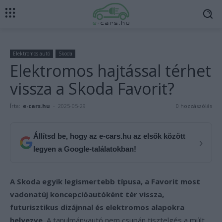
Elektromos autó
Skoda
Elektromos hajtással térhet
vissza a Skoda Favorit?
Írta:
e-cars.hu
-
2025-05-29
0 hozzászólás
Állítsd be, hogy az e-cars.hu az elsők között
›
legyen a Google-találatokban!
A Skoda egyik legismertebb típusa, a Favorit most
vadonatúj koncepcióautóként tér vissza,
futurisztikus dizájnnal és elektromos alapokra
helyezve.
A tanulmányautó nem csupán tisztelgés a múlt