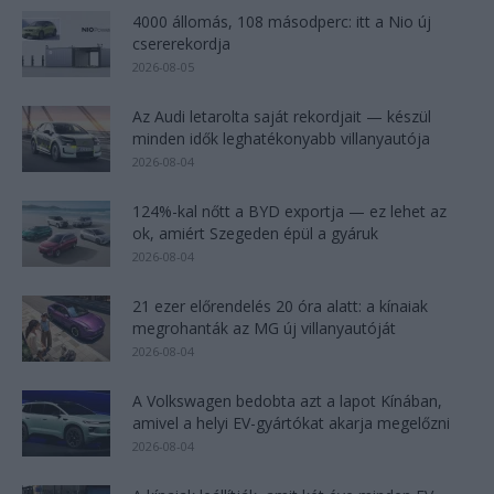
4000 állomás, 108 másodperc: itt a Nio új
csererekordja
2026-08-05
Az Audi letarolta saját rekordjait — készül
minden idők leghatékonyabb villanyautója
2026-08-04
124%-kal nőtt a BYD exportja — ez lehet az
ok, amiért Szegeden épül a gyáruk
2026-08-04
21 ezer előrendelés 20 óra alatt: a kínaiak
megrohanták az MG új villanyautóját
2026-08-04
A Volkswagen bedobta azt a lapot Kínában,
amivel a helyi EV-gyártókat akarja megelőzni
2026-08-04