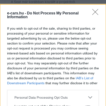
e-cars.hu -
Do Not Process My Personal
Information
If you wish to opt-out of the sale, sharing to third parties, or
processing of your personal or sensitive information for
A Škoda vezetősége egyelőre
nem mutat érdeklődést
targeted advertising by us, please use the below opt-out
az alacsony profitot hozó modell iránt
, de a
section to confirm your selection. Please note that after your
Volkswagen szerint
ez a jövőben változhat
.
opt-out request is processed you may continue seeing
interest-based ads based on personal information utilized by
us or personal information disclosed to third parties prior to
A Renault-val tervezett
your opt-out. You may separately opt-out of the further
együttműködés kudarcot vallott
disclosure of your personal information by third parties on the
IAB’s list of downstream participants. This information may
A
Volkswagen eredetileg a Renault-val közösen
akarta
also be disclosed by us to third parties on the
IAB’s List of
Downstream Participants
that may further disclose it to other
megépíteni az ID.1-et, és
az utóbbi padlólemezét
third parties.
használta volna
, hogy
csökkentse a
költségeket
és
meggyorsítsa a piaci bevezetést
.
Personal Data Processing Opt Outs
Azonban a tárgyalások
a szakszervezeti akadályok