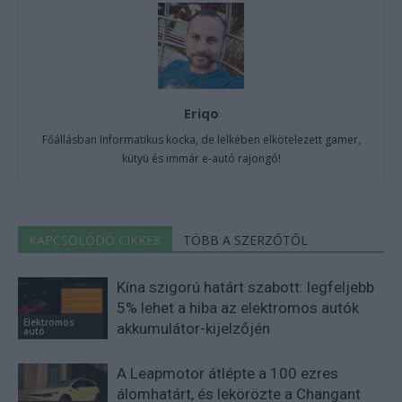
Eriqo
Főállásban Informatikus kocka, de lelkében elkötelezett gamer,
kütyü és immár e-autó rajongó!
KAPCSOLÓDÓ CIKKEK
TÖBB A SZERZŐTŐL
Kína szigorú határt szabott: legfeljebb
5% lehet a hiba az elektromos autók
Elektromos
akkumulátor-kijelzőjén
autó
A Leapmotor átlépte a 100 ezres
álomhatárt, és lekörözte a Changant