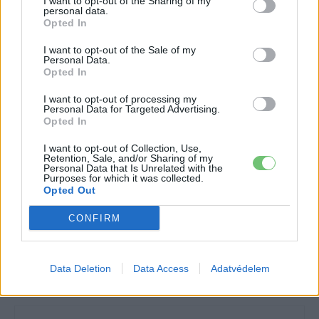
I want to opt-out of the Sharing of my
miatt kudarcot vallottak
, így a Volkswagen
önállóan
personal data.
Opted In
folytatta a fejlesztést
, amely végül
Portugáliába
vezette az ID.1 projektet
.
I want to opt-out of the Sale of my
Personal Data.
Opted In
Kövesd az e-cars.hu-t a Facebookon is, további
I want to opt-out of processing my
›
Personal Data for Targeted Advertising.
tartalmakért!
Opted In
I want to opt-out of Collection, Use,
Retention, Sale, and/or Sharing of my
CÍMKÉK
e-mobilitás
Elektromobilitás
Elektromos autó
Personal Data that Is Unrelated with the
Purposes for which it was collected.
Gyártás
portugália
Volkswagen
VOlkswagen ID.1
Opted Out
CONFIRM
Data Deletion
Data Access
Adatvédelem