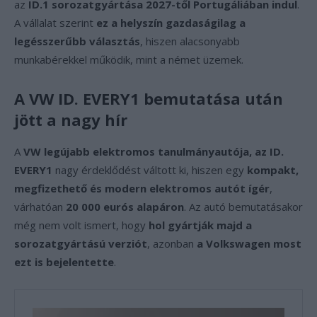
az
ID.1 sorozatgyártása 2027-től Portugáliában indul
.
A vállalat szerint
ez a helyszín gazdaságilag a
legésszerűbb választás
, hiszen alacsonyabb
munkabérekkel működik, mint a német üzemek.
A VW ID. EVERY1 bemutatása után
jött a nagy hír
A
VW legújabb elektromos tanulmányautója, az ID.
EVERY1
nagy érdeklődést váltott ki, hiszen egy
kompakt,
megfizethető és modern elektromos autót ígér
,
várhatóan
20 000 eurós alapáron
. Az autó bemutatásakor
még nem volt ismert, hogy
hol gyártják majd a
sorozatgyártású verziót
, azonban
a Volkswagen most
ezt is bejelentette
.