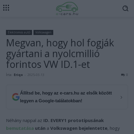
Elektromos autó
Volkswagen
Megvan, hogy hol fogják
gyártani a nyolcmillió
forintos VW ID.1-et
Írta:
Eriqo
-
2025-03-13
0
Állítsd be, hogy az e-cars.hu az elsők között
›
legyen a Google-találatokban!
Néhány nappal az
ID. EVERY1 prototípusának
bemutatása
után
a
Volkswagen bejelentette
, hogy