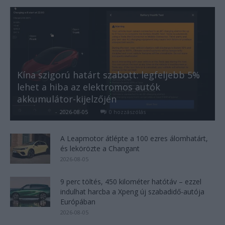
Kína szigorú határt szabott: legfeljebb 5%
lehet a hiba az elektromos autók
akkumulátor-kijelzőjén
Kovács Kata
-
2026-08-05
0 hozzászólás
A Leapmotor átlépte a 100 ezres álomhatárt,
és lekörözte a Changant
2026-08-05
9 perc töltés, 450 kilométer hatótáv – ezzel
indulhat harcba a Xpeng új szabadidő-autója
Európában
2026-08-05