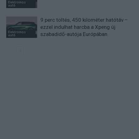
Elektromos
autó
9 perc töltés, 450 kilométer hatótáv –
ezzel indulhat harcba a Xpeng új
Elektromos
szabadidő-autója Európában
autó