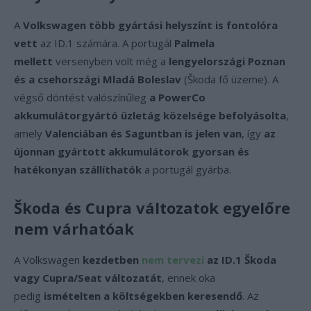
A
Volkswagen több gyártási helyszínt is fontolóra
vett
az ID.1 számára. A portugál
Palmela
mellett
versenyben volt még a
lengyelországi Poznan
és a csehországi Mladá Boleslav
(Škoda fő üzeme). A
végső döntést valószínűleg
a PowerCo
akkumulátorgyártó üzletág közelsége befolyásolta
,
amely
Valenciában és Saguntban is jelen van
, így
az
újonnan gyártott akkumulátorok gyorsan és
hatékonyan szállíthatók
a portugál gyárba.
Škoda és Cupra változatok egyelőre
nem várhatóak
A Volkswagen
kezdetben
nem tervezi
az ID.1 Škoda
vagy Cupra/Seat változatát
, ennek oka
pedig
ismételten a költségekben keresendő
. Az