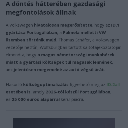
A döntés hátterében gazdasági
megfontolások állnak
A Volkswagen
hivatalosan megerősítette
, hogy az
ID.1
gyártása Portugáliában
, a
Palmela melletti VW
üzemben történik majd
. Thomas Schäfer, a Volkswagen
vezetője hétfőn, Wolfsburgban tartott sajtótájékoztatóján
elmondta, hogy
a magas németországi munkabérek
miatt a gyártási költségek túl magasak lennének
,
ami
jelentősen megemelné az autó végső árát
.
Hasonló
költségoptimalizálás
figyelhető meg az
ID.2all
esetében is
, amely
2026-tól készül Portugáliában
,
és
25 000 eurós alapárral
kerül piacra.