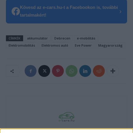
Kövesd az e-cars.hu-t a Facebookon is, további
›
tartalmakért!
CÍMKÉK
akkumulátor
Debrecen
e-mobilitás
Elektromobilitás
Elektromos autó
Eve Power
Magyarország