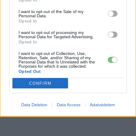
9 perc töltés, 450 kilométer hatótáv –
Opted In
ezzel indulhat harcba a Xpeng új
I want to opt-out of the Sale of my
Elektromos
szabadidő-autója Európában
autó
Personal Data.
Opted In
I want to opt-out of processing my
Personal Data for Targeted Advertising.
Opted In
I want to opt-out of Collection, Use,
Retention, Sale, and/or Sharing of my
Personal Data that Is Unrelated with the
Purposes for which it was collected.
Opted Out
CONFIRM
Data Deletion
Data Access
Adatvédelem