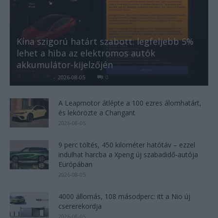
Kína szigorú határt szabott: legfeljebb 5%
lehet a hiba az elektromos autók
akkumulátor-kijelzőjén
Kovács Kata
-
2026-08-05
0
A Leapmotor átlépte a 100 ezres álomhatárt,
és lekörözte a Changant
2026-08-05
9 perc töltés, 450 kilométer hatótáv – ezzel
indulhat harcba a Xpeng új szabadidő-autója
Európában
2026-08-05
4000 állomás, 108 másodperc: itt a Nio új
csererekordja
2026-08-05