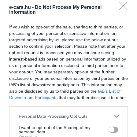
e-cars.hu
e-cars.hu -
Do Not Process My Personal
Information
Elektromosan közlekedsz, vagy a váltáson töprengsz?
Érdekelnek a legfrissebb hírek az e-autók világából, vagy
If you wish to opt-out of the sale, sharing to third parties, or
foglalkoztatnak a legújabb fejlesztések az elektromosság és a
processing of your personal or sensitive information for
fenntarthatóság területén? Akkor jó helyen jársz!
targeted advertising by us, please use the below opt-out
section to confirm your selection. Please note that after your
opt-out request is processed you may continue seeing
interest-based ads based on personal information utilized by
KAPCSOLÓDÓ CIKKEK
TÖBB A SZERZŐTŐL
us or personal information disclosed to third parties prior to
your opt-out. You may separately opt-out of the further
Kína szigorú határt szabott: legfeljebb
disclosure of your personal information by third parties on the
IAB’s list of downstream participants. This information may
5% lehet a hiba az elektromos autók
Elektromos
also be disclosed by us to third parties on the
IAB’s List of
akkumulátor-kijelzőjén
autó
Downstream Participants
that may further disclose it to other
third parties.
A Leapmotor átlépte a 100 ezres
álomhatárt, és lekörözte a Changant
Personal Data Processing Opt Outs
Elektromos
autó
I want to opt-out of the Sharing of my
personal data.