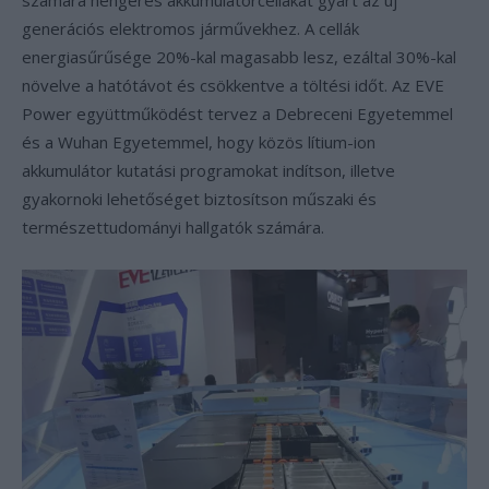
számára hengeres akkumulátorcellákat gyárt az új
generációs elektromos járművekhez. A cellák
energiasűrűsége 20%-kal magasabb lesz, ezáltal 30%-kal
növelve a hatótávot és csökkentve a töltési időt. Az EVE
Power együttműködést tervez a Debreceni Egyetemmel
és a Wuhan Egyetemmel, hogy közös lítium-ion
akkumulátor kutatási programokat indítson, illetve
gyakornoki lehetőséget biztosítson műszaki és
természettudományi hallgatók számára.