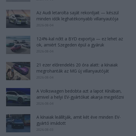
Az Audi letarolta saját rekordjait — készül
minden idők leghatékonyabb villanyautója
2026-08-04
124%-kal nőtt a BYD exportja — ez lehet az
ok, amiért Szegeden épül a gyáruk
2026-08-04
21 ezer előrendelés 20 óra alatt: a kínaiak
megrohanták az MG új villanyautóját
2026-08-04
A Volkswagen bedobta azt a lapot Kínában,
amivel a helyi EV-gyártókat akarja megelőzni
2026-08-04
A kínaiak leállítják, amit két éve minden EV-
gyártó imádott
2026-08-03