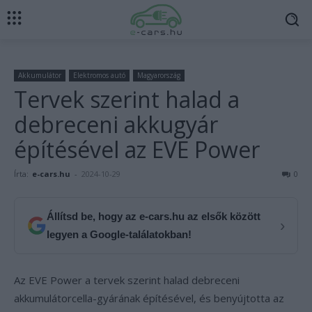
Akkumulátor
Elektromos autó
Magyarország
Tervek szerint halad a
debreceni akkugyár
építésével az EVE Power
Írta:
e-cars.hu
-
2024-10-29
0
Állítsd be, hogy az e-cars.hu az elsők között
›
legyen a Google-találatokban!
Az EVE Power a tervek szerint halad debreceni
akkumulátorcella-gyárának építésével, és benyújtotta az