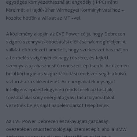
egységes környezethasználati engedély (IPPC) iránti
kérelmét a Hajdú-Bihar Vármegyei Kormányhivatalhoz –
közölte hétfőn a vállalat az MTI-vel.
A közlemény alapján az EVE Power célja, hogy Debrecen
szigorú szennyvíz-kibocsátási előírásainak megfeleljen. A
vállalat elkötelezett amellett, hogy szürkevizet használjon
a termelés vízigényének nagy részére, és fejlett
szennyvíz-újrahasznosító rendszert építsen ki. Az üzemen
belül körforgásos vízgazdálkodási rendszer segíti a külső
vízforrások csökkentését. Az energiahatékonyságot
intelligens épületfelügyeleti rendszerek biztosítják,
továbbá alacsony energiafogyasztású folyamatokat
vezetnek be és saját napelemparkot telepítenek.
Az EVE Power Debrecen északnyugati gazdasági
övezetében csúcstechnológiájú üzemet épít, ahol a BMW