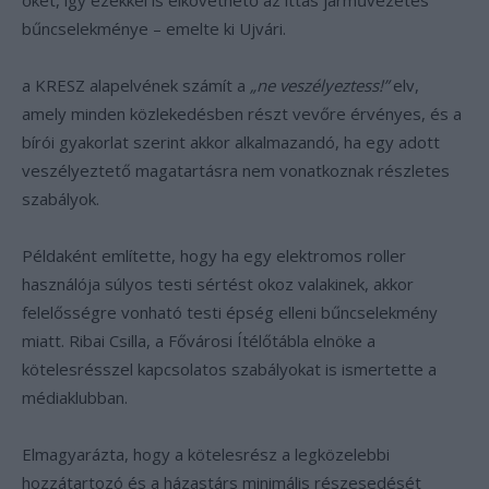
őket, így ezekkel is elkövethető az ittas járművezetés
bűncselekménye – emelte ki Ujvári.
a KRESZ alapelvének számít a
„ne veszélyeztess!”
elv,
amely minden közlekedésben részt vevőre érvényes, és a
bírói gyakorlat szerint akkor alkalmazandó, ha egy adott
veszélyeztető magatartásra nem vonatkoznak részletes
szabályok.
Példaként említette, hogy ha egy elektromos roller
használója súlyos testi sértést okoz valakinek, akkor
felelősségre vonható testi épség elleni bűncselekmény
miatt. Ribai Csilla, a Fővárosi Ítélőtábla elnöke a
kötelesrésszel kapcsolatos szabályokat is ismertette a
médiaklubban.
Elmagyarázta, hogy a kötelesrész a legközelebbi
hozzátartozó és a házastárs minimális részesedését