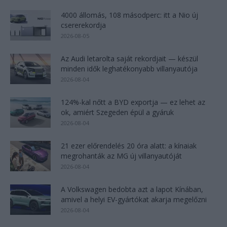
4000 állomás, 108 másodperc: itt a Nio új
csererekordja
2026-08-05
Az Audi letarolta saját rekordjait — készül
minden idők leghatékonyabb villanyautója
2026-08-04
124%-kal nőtt a BYD exportja — ez lehet az
ok, amiért Szegeden épül a gyáruk
2026-08-04
21 ezer előrendelés 20 óra alatt: a kínaiak
megrohanták az MG új villanyautóját
2026-08-04
A Volkswagen bedobta azt a lapot Kínában,
amivel a helyi EV-gyártókat akarja megelőzni
2026-08-04