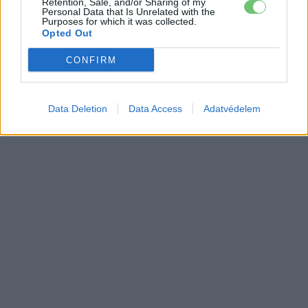
álomhatárt, és lekörözte a Changant
Retention, Sale, and/or Sharing of my
Personal Data that Is Unrelated with the
Elektromos
autó
Purposes for which it was collected.
Opted Out
9 perc töltés, 450 kilométer hatótáv –
CONFIRM
ezzel indulhat harcba a Xpeng új
Elektromos
szabadidő-autója Európában
autó
Data Deletion
Data Access
Adatvédelem