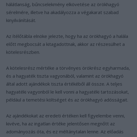
hálátlanság, bűncselekmény elkövetése az örökhagyó
sérelmére, illetve ha akadályozza a végakarat szabad
kinyilvánítását.
Az ítélőtábla elnöke jelezte, hogy ha az örökhagyó a halála
előtt megbocsát a kitagadottnak, akkor az részesülhet a
kötelesrészben.
A kötelesrész mértéke a törvényes örökrész egyharmada,
és a hagyaték tiszta vagyonából, valamint az örökhagyó
által adott ajándékok tiszta értékéből áll össze. A teljes
hagyatéki vagyonból le kell vonni a hagyatéki tartozásokat,
például a temetési költséget és az örökhagyó adósságait.
Az ajándékokat az eredeti értéken kell figyelembe venni,
kivéve, ha az ingatlan értéke jelentősen megnőtt az
adományozás óta, és ez méltánytalan lenne. Az előadás