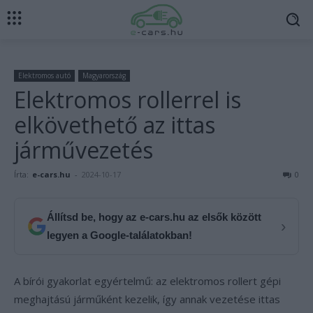
Elektromos autó
Magyarország
Elektromos rollerrel is
elkövethető az ittas
járművezetés
Írta:
e-cars.hu
-
2024-10-17
0
Állítsd be, hogy az e-cars.hu az elsők között
›
legyen a Google-találatokban!
A bírói gyakorlat egyértelmű: az elektromos rollert gépi
meghajtású járműként kezelik, így annak vezetése ittas