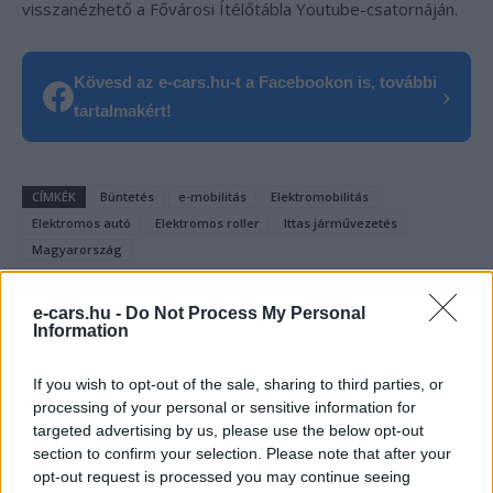
visszanézhető a Fővárosi Ítélőtábla Youtube-csatornáján.
Kövesd az e-cars.hu-t a Facebookon is, további
›
tartalmakért!
CÍMKÉK
Büntetés
e-mobilitás
Elektromobilitás
Elektromos autó
Elektromos roller
Ittas járművezetés
Magyarország
e-cars.hu -
Do Not Process My Personal
Information
If you wish to opt-out of the sale, sharing to third parties, or
processing of your personal or sensitive information for
targeted advertising by us, please use the below opt-out
section to confirm your selection. Please note that after your
opt-out request is processed you may continue seeing