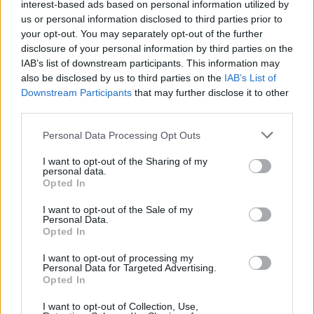
interest-based ads based on personal information utilized by
us or personal information disclosed to third parties prior to
your opt-out. You may separately opt-out of the further
disclosure of your personal information by third parties on the
IAB’s list of downstream participants. This information may
e-cars.hu
also be disclosed by us to third parties on the
IAB’s List of
Elektromosan közlekedsz, vagy a váltáson töprengsz?
Downstream Participants
that may further disclose it to other
Érdekelnek a legfrissebb hírek az e-autók világából, vagy
third parties.
foglalkoztatnak a legújabb fejlesztések az elektromosság és a
fenntarthatóság területén? Akkor jó helyen jársz!
Personal Data Processing Opt Outs
I want to opt-out of the Sharing of my
personal data.
Opted In
KAPCSOLÓDÓ CIKKEK
TÖBB A SZERZŐTŐL
I want to opt-out of the Sale of my
Personal Data.
Kína szigorú határt szabott: legfeljebb
Opted In
5% lehet a hiba az elektromos autók
I want to opt-out of processing my
Elektromos
akkumulátor-kijelzőjén
autó
Personal Data for Targeted Advertising.
Opted In
A Leapmotor átlépte a 100 ezres
I want to opt-out of Collection, Use,