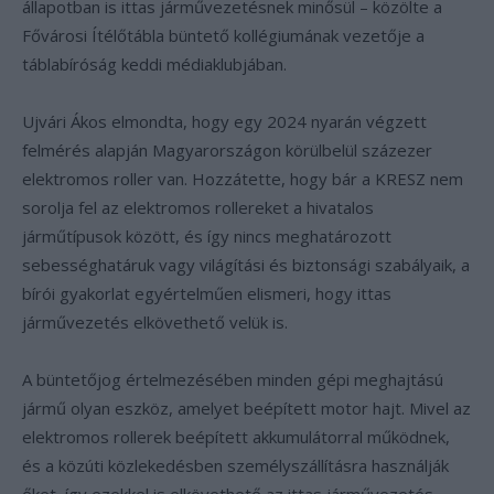
állapotban is ittas járművezetésnek minősül – közölte a
Fővárosi Ítélőtábla büntető kollégiumának vezetője a
táblabíróság keddi médiaklubjában.
Ujvári Ákos elmondta, hogy egy 2024 nyarán végzett
felmérés alapján Magyarországon körülbelül százezer
elektromos roller van. Hozzátette, hogy bár a KRESZ nem
sorolja fel az elektromos rollereket a hivatalos
járműtípusok között, és így nincs meghatározott
sebességhatáruk vagy világítási és biztonsági szabályaik, a
bírói gyakorlat egyértelműen elismeri, hogy ittas
járművezetés elkövethető velük is.
A büntetőjog értelmezésében minden gépi meghajtású
jármű olyan eszköz, amelyet beépített motor hajt. Mivel az
elektromos rollerek beépített akkumulátorral működnek,
és a közúti közlekedésben személyszállításra használják