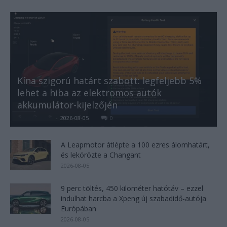
Kína szigorú határt szabott: legfeljebb 5%
lehet a hiba az elektromos autók
akkumulátor-kijelzőjén
Kovács Kata
-
2026-08-05
0
A Leapmotor átlépte a 100 ezres álomhatárt,
és lekörözte a Changant
2026-08-05
9 perc töltés, 450 kilométer hatótáv – ezzel
indulhat harcba a Xpeng új szabadidő-autója
Európában
2026-08-05