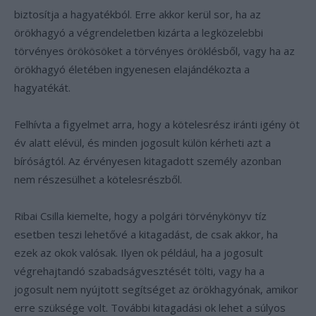
biztosítja a hagyatékból. Erre akkor kerül sor, ha az
örökhagyó a végrendeletben kizárta a legközelebbi
törvényes örökösöket a törvényes öröklésből, vagy ha az
örökhagyó életében ingyenesen elajándékozta a
hagyatékát.
Felhívta a figyelmet arra, hogy a kötelesrész iránti igény öt
év alatt elévül, és minden jogosult külön kérheti azt a
bíróságtól. Az érvényesen kitagadott személy azonban
nem részesülhet a kötelesrészből.
Ribai Csilla kiemelte, hogy a polgári törvénykönyv tíz
esetben teszi lehetővé a kitagadást, de csak akkor, ha
ezek az okok valósak. Ilyen ok például, ha a jogosult
végrehajtandó szabadságvesztését tölti, vagy ha a
jogosult nem nyújtott segítséget az örökhagyónak, amikor
erre szüksége volt. További kitagadási ok lehet a súlyos