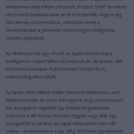
elektromos autó kifejlesztésének „Project Titan” tervében
részt vevő munkatársakat arról értesítették, hogy a cég
felszámolja ezt a területet, miközben növeli a
beruházásokat a generatív mesterséges intelligencia
(GenAI) ágazatban.
Az alkalmazottak egy részét az Apple mesterséges
intelligencia-csoportjához (AI) helyezik át, de azokat, akik
közvetlenül autóipari fejlesztésben vettek részt,
valószínűleg elbocsátják.
Az Apple több milliárd dollárt fektetett elektromos autó
kifejlesztésébe, és azt is fontolgatta, hogy partnerséget
köt autógyártó cégekkel (így például tárgyalásokat
folytatott a dél-koreai Hyundai céggel), vagy akár egy
autógyártót is vásárol, de egyik elképzelése sem vált
valóra – emlékeztetett a lap. Még 2020-ban úgy lehetett