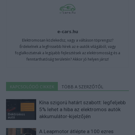
e-cars.hu
Elektromosan közlekedsz, vagy a váltáson töprengsz?
Érdekelnek a legfrissebb hírek az e-autók világából, vagy
foglalkoztatnak a legújabb fejlesztések az elektromosság és a
fenntarthatóság területén? Akkor jó helyen jársz!
KAPCSOLÓDÓ CIKKEK
TÖBB A SZERZŐTŐL
Kína szigorú határt szabott: legfeljebb
5% lehet a hiba az elektromos autók
Elektromos
akkumulátor-kijelzőjén
autó
A Leapmotor átlépte a 100 ezres