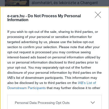
álomhatárt, és lekörözte a Changant
Elektromos
autó
e-cars.hu -
Do Not Process My Personal
Information
9 perc töltés, 450 kilométer hatótáv –
ezzel indulhat harcba a Xpeng új
Elektromos
szabadidő-autója Európában
If you wish to opt-out of the sale, sharing to third parties, or
autó
processing of your personal or sensitive information for
targeted advertising by us, please use the below opt-out
section to confirm your selection. Please note that after your
opt-out request is processed you may continue seeing
interest-based ads based on personal information utilized by
us or personal information disclosed to third parties prior to
your opt-out. You may separately opt-out of the further
disclosure of your personal information by third parties on the
IAB’s list of downstream participants. This information may
also be disclosed by us to third parties on the
IAB’s List of
Downstream Participants
that may further disclose it to other
third parties.
Personal Data Processing Opt Outs