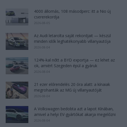
4000 állomás, 108 másodperc: itt a Nio új
csererekordja
2026-08-05
Az Audi letarolta saját rekordjait — készül
minden idők leghatékonyabb villanyautója
2026-08-04
124%-kal nőtt a BYD exportja — ez lehet az
ok, amiért Szegeden épül a gyáruk
2026-08-04
21 ezer előrendelés 20 óra alatt: a kínaiak
megrohanták az MG új villanyautóját
2026-08-04
A Volkswagen bedobta azt a lapot Kínában,
amivel a helyi EV-gyártókat akarja megelőzni
2026-08-04