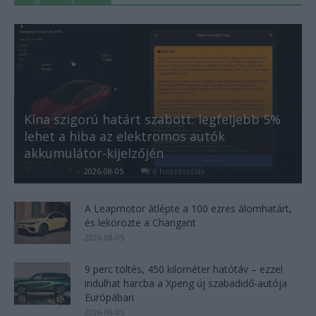
Kína szigorú határt szabott: legfeljebb 5%
lehet a hiba az elektromos autók
akkumulátor-kijelzőjén
Kovács Kata
-
2026-08-05
0 hozzászólás
A Leapmotor átlépte a 100 ezres álomhatárt,
és lekörözte a Changant
2026-08-05
9 perc töltés, 450 kilométer hatótáv – ezzel
indulhat harcba a Xpeng új szabadidő-autója
Európában
2026-08-05