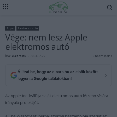
Apple
Elektromos autó
Vége: nem lesz Apple
elektromos autó
Írta:
e-cars.hu
-
2024-02-29
0 hozzászólás
Állítsd be, hogy az e-cars.hu az elsők között
›
legyen a Google-találatokban!
Az Apple Inc. leállítja saját elektromos autó létrehozására
irányuló projektjét.
A The Wall Street Journal szerdai beszámolója szerint az