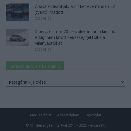
A kínaiak leállítják, amit két éve minden EV-
gyártó imádott
2026-08-03
5 perc, és már 70 százalékon jár: a kínaiak
eddig nem látott sebességgel töltik a
villanyautóikat
2026-08-03
Keresés autómárka szerint
Keresés
autómárka
szerint
Médiaajánlat
Adatvédelem
Kapcsolat
© Minden jog fenntartva! 2017 - 2025 - e-cars.hu