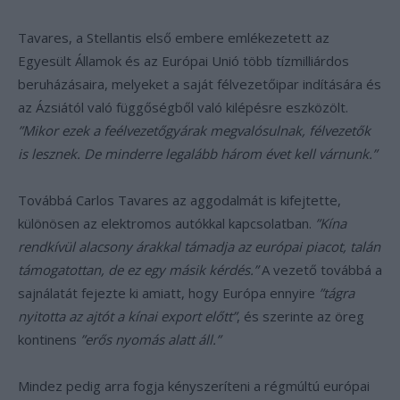
Tavares, a Stellantis első embere emlékezetett az
Egyesült Államok és az Európai Unió több tízmilliárdos
beruházásaira, melyeket a saját félvezetőipar indítására és
az Ázsiától való függőségből való kilépésre eszközölt.
”Mikor ezek a feélvezetőgyárak megvalósulnak, félvezetők
is lesznek. De minderre legalább három évet kell várnunk.”
Továbbá Carlos Tavares az aggodalmát is kifejtette,
különösen az elektromos autókkal kapcsolatban.
”Kína
rendkívül alacsony árakkal támadja az európai piacot, talán
támogatottan, de ez egy másik kérdés.”
A vezető továbbá a
sajnálatát fejezte ki amiatt, hogy Európa ennyire
”tágra
nyitotta az ajtót a kínai export előtt”
, és szerinte az öreg
kontinens
”erős nyomás alatt áll.”
Mindez pedig arra fogja kényszeríteni a régmúltú európai