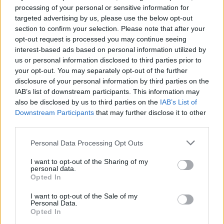
KAPCSOLÓDÓ CIKKEK
TÖBB A SZERZŐTŐL
processing of your personal or sensitive information for
targeted advertising by us, please use the below opt-out
section to confirm your selection. Please note that after your
Dánia utolérte Norvégiát: már náluk is
opt-out request is processed you may continue seeing
szinte csak elektromos autót vesznek
interest-based ads based on personal information utilized by
Elektromos
az emberek
autó
us or personal information disclosed to third parties prior to
your opt-out. You may separately opt-out of the further
disclosure of your personal information by third parties on the
150 milliárd eurót bukhat Európa, ha
IAB’s list of downstream participants. This information may
nem szabadul a kínai akkumulátoroktól
also be disclosed by us to third parties on the
IAB’s List of
Akkumulátor
Downstream Participants
that may further disclose it to other
third parties.
2,4 millió eurós programba kezdtek a
németek, hogy lekörözzék a kínai LFP-
Personal Data Processing Opt Outs
gyártókat
Akkumulátor
I want to opt-out of the Sharing of my
personal data.
Opted In
I want to opt-out of the Sale of my
Personal Data.
Opted In