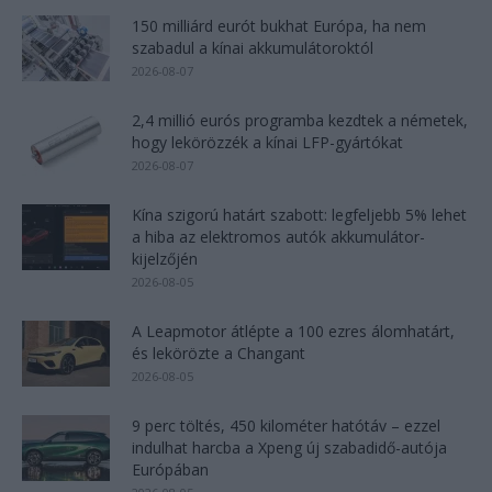
150 milliárd eurót bukhat Európa, ha nem
szabadul a kínai akkumulátoroktól
2026-08-07
2,4 millió eurós programba kezdtek a németek,
hogy lekörözzék a kínai LFP-gyártókat
2026-08-07
Kína szigorú határt szabott: legfeljebb 5% lehet
a hiba az elektromos autók akkumulátor-
kijelzőjén
2026-08-05
A Leapmotor átlépte a 100 ezres álomhatárt,
és lekörözte a Changant
2026-08-05
9 perc töltés, 450 kilométer hatótáv – ezzel
indulhat harcba a Xpeng új szabadidő-autója
Európában