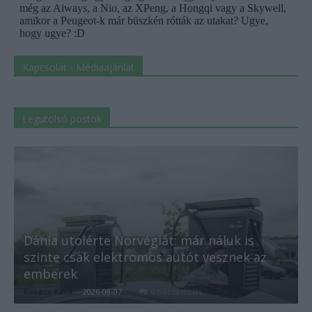
Kapcsolat - Médiaajánlat
Legutolsó postok
Dánia utolérte Norvégiát: már náluk is
szinte csak elektromos autót vesznek az
emberek
Kovács Kata
-
2026-08-07
0 hozzászólás