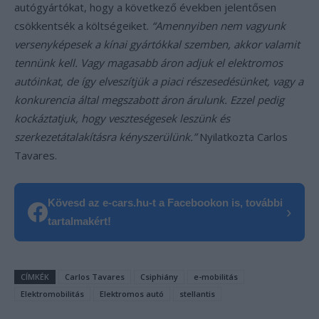
autógyártókat, hogy a következő években jelentősen
csökkentsék a költségeiket.
“Amennyiben nem vagyunk
versenyképesek a kínai gyártókkal szemben, akkor valamit
tennünk kell. Vagy magasabb áron adjuk el elektromos
autóinkat, de így elveszítjük a piaci részesedésünket, vagy a
konkurencia által megszabott áron árulunk. Ezzel pedig
kockáztatjuk, hogy veszteségesek leszünk és
szerkezetátalakításra kényszerülünk.”
Nyilatkozta Carlos
Tavares.
Kövesd az e-cars.hu-t a Facebookon is, további
›
tartalmakért!
CÍMKÉK
Carlos Tavares
Csiphiány
e-mobilitás
Elektromobilitás
Elektromos autó
stellantis