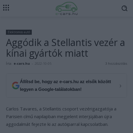
Elektromos autó
Aggódik a Stellantis vezér a
kínai gyártók miatt
Írta:
e-cars.hu
-
2022-10-05
3 hozzászólás
Állítsd be, hogy az e-cars.hu az elsők között
›
legyen a Google-találatokban!
Carlos Tavares, a Stellantis csoport vezérigazgatója a
Parisien című napilapban megjelent interjújában újra
aggodalmát fejezte ki az autóiparral kapcsolatban.