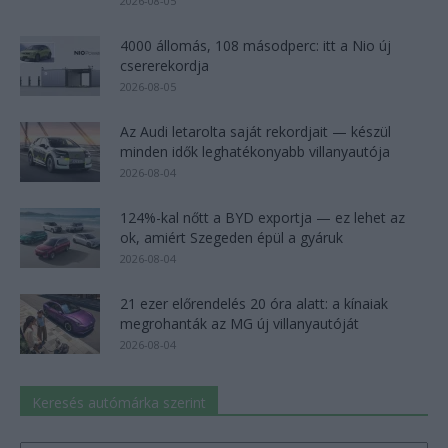
2026-08-05
4000 állomás, 108 másodperc: itt a Nio új
csererekordja
2026-08-05
Az Audi letarolta saját rekordjait — készül
minden idők leghatékonyabb villanyautója
2026-08-04
124%-kal nőtt a BYD exportja — ez lehet az
ok, amiért Szegeden épül a gyáruk
2026-08-04
21 ezer előrendelés 20 óra alatt: a kínaiak
megrohanták az MG új villanyautóját
2026-08-04
Keresés autómárka szerint
Keresés