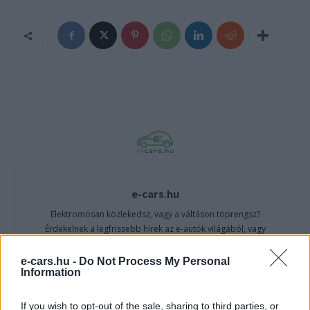
e-cars.hu
Elektromosan közlekedsz, vagy a váltáson töprengsz?
Érdekelnek a legfrissebb hírek az e-autók világából, vagy
foglalkoztatnak a legújabb fejlesztések az elektromosság és a
fenntarthatóság területén? Akkor jó helyen jársz!
e-cars.hu -
Do Not Process My Personal
Information
If you wish to opt-out of the sale, sharing to third parties, or