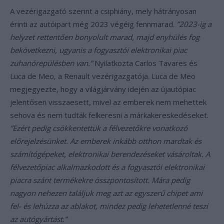
A vezérigazgató szerint a csiphiány, mely hátrányosan
érinti az autóipart még 2023 végéig fennmarad.
”2023-ig a
helyzet rettentően bonyolult marad, majd enyhülés fog
bekövetkezni, ugyanis a fogyasztói elektronikai piac
zuhanórepülésben van.”
Nyilatkozta Carlos Tavares és
Luca de Meo, a Renault vezérigazgatója. Luca de Meo
megjegyezte, hogy a világjárvány idején az újautópiac
jelentősen visszaesett, mivel az emberek nem mehettek
sehova és nem tudták felkeresni a márkakereskedéseket.
”Ezért pedig csökkentettük a félvezetőkre vonatkozó
előrejelzésünket. Az emberek inkább otthon mardtak és
számítógépeket, elektronikai berendezéseket vásároltak. A
félvezetőpiac alkalmazkodott és a fogyasztói elektronikai
piacra szánt termékekre összpontosított. Mára pedig
nagyon nehezen találjuk meg azt az egyszerű chipet ami
fel- és lehúzza az ablakot, mindez pedig lehetetlenné teszi
az autógyártást.”