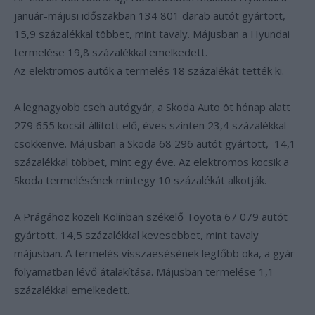
január-májusi időszakban 134 801 darab autót gyártott,
15,9 százalékkal többet, mint tavaly. Májusban a Hyundai
termelése 19,8 százalékkal emelkedett.
Az elektromos autók a termelés 18 százalékát tették ki.
A legnagyobb cseh autógyár, a Skoda Auto öt hónap alatt
279 655 kocsit állított elő, éves szinten 23,4 százalékkal
csökkenve. Májusban a Skoda 68 296 autót gyártott, 14,1
százalékkal többet, mint egy éve. Az elektromos kocsik a
Skoda termelésének mintegy 10 százalékát alkotják.
A Prágához közeli Kolínban székelő Toyota 67 079 autót
gyártott, 14,5 százalékkal kevesebbet, mint tavaly
májusban. A termelés visszaesésének legfőbb oka, a gyár
folyamatban lévő átalakítása. Májusban termelése 1,1
százalékkal emelkedett.