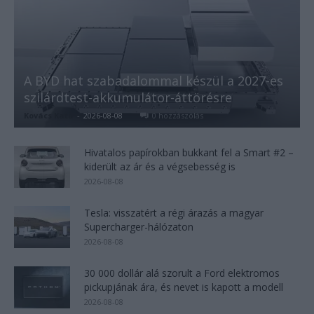
A BYD hat szabadalommal készül a 2027-es
szilárdtest-akkumulátor-áttörésre
Kovács Kata
-
2026-08-08
0 hozzászólás
Hivatalos papírokban bukkant fel a Smart #2 –
kiderült az ár és a végsebesség is
2026-08-08
Tesla: visszatért a régi árazás a magyar
Supercharger-hálózaton
2026-08-08
30 000 dollár alá szorult a Ford elektromos
pickupjának ára, és nevet is kapott a modell
2026-08-08