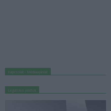
Kapcsolat - Médiaajánlat
Legutolsó postok