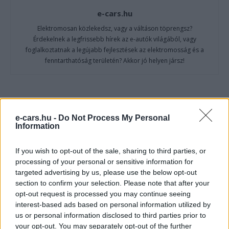
e-cars.hu
Elektromosan közlekedsz, vagy a váltáson töprengsz?
Érdekelnek a legfrissebb hírek az e-autók világából, vagy
foglalkoztatnak a legújabb fejlesztések az elektromosság és a
fenntarthatóság területén? Akkor jó helyen jársz!
KAPCSOLÓDÓ CIKKEK
TÖBB A SZERZŐTŐL
e-cars.hu -
Do Not Process My Personal
Information
A BYD hat szabadalommal készül a
2027-es szilárdtest-akkumulátor-
If you wish to opt-out of the sale, sharing to third parties, or
áttörésre
Akkumulátor
processing of your personal or sensitive information for
targeted advertising by us, please use the below opt-out
Hivatalos papírokban bukkant fel a
section to confirm your selection. Please note that after your
opt-out request is processed you may continue seeing
Smart #2 – kiderült az ár és a
Elektromos
interest-based ads based on personal information utilized by
végsebesség is
autó
us or personal information disclosed to third parties prior to
your opt-out. You may separately opt-out of the further