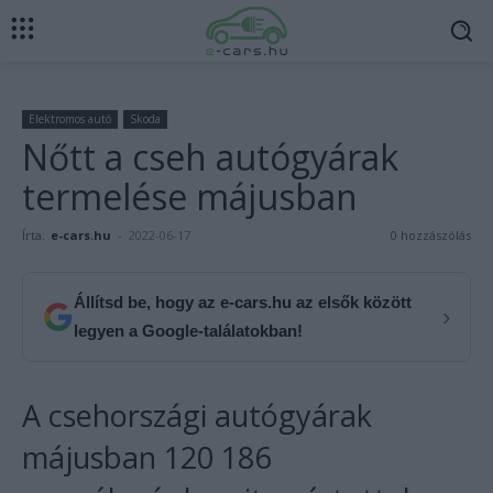
Elektromos autó
Skoda
Nőtt a cseh autógyárak
termelése májusban
Írta:
e-cars.hu
-
2022-06-17
0 hozzászólás
Állítsd be, hogy az e-cars.hu az elsők között
›
legyen a Google-találatokban!
A csehországi autógyárak
májusban 120 186