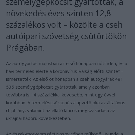
személygépkocsit gyártottak, a
növekedés éves szinten 12,8
százalékos volt – közölte a cseh
autóipari szövetség csütörtökön
Prágában.
Az autógyártás májusban az első hónapban nőtt idén, és a
havi termelés elérte a koronavírus-válság előtti szintet –
ismertették. Az első öt hónapban a cseh autógyárak 481
535 személygépkocsit gyártottak, amely azonban
továbbra is 14 százalékkal kevesebb, mint egy évvel
korábban. A termeléscsökkenés alapvető oka az általános
chiphiány, valamint az ellátó láncok megszakadása az
ukrajnai háború következtében.
Az észak-morvaországi Nosovicében működő Hyundai a