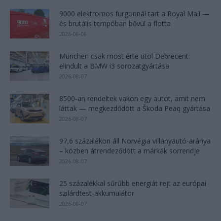
9000 elektromos furgonnál tart a Royal Mail —
és brutális tempóban bővül a flotta
2026-08-08
München csak most érte utol Debrecent:
elindult a BMW i3 sorozatgyártása
2026-08-07
8500-an rendeltek vakon egy autót, amit nem
láttak — megkezdődött a Škoda Peaq gyártása
2026-08-07
97,6 százalékon áll Norvégia villanyautó-aránya
– közben átrendeződött a márkák sorrendje
2026-08-07
25 százalékkal sűrűbb energiát rejt az európai
szilárdtest-akkumulátor
2026-08-07