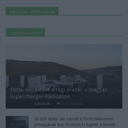
Kapcsolat - Médiaajánlat
Legutolsó postok
Tesla: visszatért a régi árazás a magyar
Supercharger-hálózaton
Kovács Kata
-
2026-08-08
0 hozzászólás
30 000 dollár alá szorult a Ford elektromos
pickupjának ára, és nevet is kapott a modell