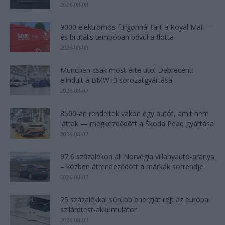
2026-08-08
9000 elektromos furgonnál tart a Royal Mail —
és brutális tempóban bővül a flotta
2026-08-08
München csak most érte utol Debrecent:
elindult a BMW i3 sorozatgyártása
2026-08-07
8500-an rendeltek vakon egy autót, amit nem
láttak — megkezdődött a Škoda Peaq gyártása
2026-08-07
97,6 százalékon áll Norvégia villanyautó-aránya
– közben átrendeződött a márkák sorrendje
2026-08-07
25 százalékkal sűrűbb energiát rejt az európai
szilárdtest-akkumulátor
2026-08-07