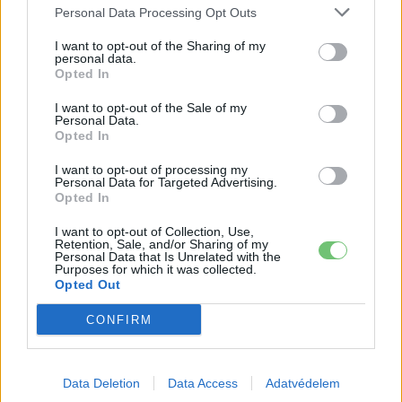
Tesla: visszatért a régi árazás a magyar
Personal Data Processing Opt Outs
Supercharger-hálózaton
I want to opt-out of the Sharing of my
Elektromos
autó
personal data.
Opted In
30 000 dollár alá szorult a Ford
I want to opt-out of the Sale of my
elektromos pickupjának ára, és nevet is
Personal Data.
Elektromos
Opted In
kapott a modell
autó
I want to opt-out of processing my
9000 elektromos furgonnál tart a Royal
Personal Data for Targeted Advertising.
Opted In
Mail — és brutális tempóban bővül a
Elektromos
flotta
autó
I want to opt-out of Collection, Use,
Retention, Sale, and/or Sharing of my
Personal Data that Is Unrelated with the
Purposes for which it was collected.
Opted Out
CONFIRM
Data Deletion
Data Access
Adatvédelem