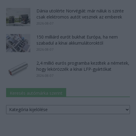
Dánia utolérte Norvégiát: már náluk is szinte
csak elektromos autót vesznek az emberek
2026-08-07
150 milliárd eurót bukhat Európa, ha nem
szabadul a kínai akkumulátoroktól
2026-08-07
2,4 millió eurós programba kezdtek a németek,
hogy lekörözzék a kínai LFP-gyártókat
2026-08-07
Keresés autómárka szerint
Keresés
autómárka
szerint