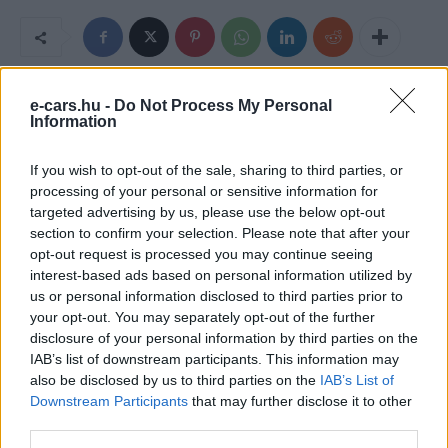
e-cars.hu -
Do Not Process My Personal
Information
If you wish to opt-out of the sale, sharing to third parties, or
processing of your personal or sensitive information for
targeted advertising by us, please use the below opt-out
section to confirm your selection. Please note that after your
opt-out request is processed you may continue seeing
Eriqo
interest-based ads based on personal information utilized by
Főállásban Informatikus kocka, de lelkében elkötelezett gamer,
us or personal information disclosed to third parties prior to
kütyü és immár e-autó rajongó!
your opt-out. You may separately opt-out of the further
disclosure of your personal information by third parties on the
IAB’s list of downstream participants. This information may
also be disclosed by us to third parties on the
IAB’s List of
Downstream Participants
that may further disclose it to other
KAPCSOLÓDÓ CIKKEK
TÖBB A SZERZŐTŐL
third parties.