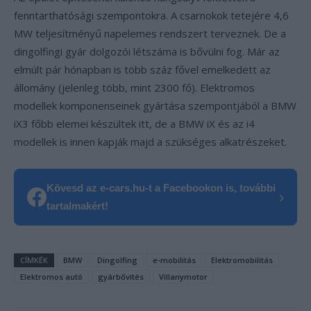
fenntarthatósági szempontokra. A csarnokok tetejére 4,6
MW teljesítményű napelemes rendszert terveznek. De a
dingolfingi gyár dolgozói létszáma is bővülni fog. Már az
elmúlt pár hónapban is több száz fővel emelkedett az
állomány (jelenleg több, mint 2300 fő). Elektromos
modellek komponenseinek gyártása szempontjából a BMW
iX3 főbb elemei készültek itt, de a BMW iX és az i4
modellek is innen kapják majd a szükséges alkatrészeket.
Kövesd az e-cars.hu-t a Facebookon is, további
›
tartalmakért!
CÍMKÉK
BMW
Dingolfing
e-mobilitás
Elektromobilitás
Elektromos autó
gyárbővítés
Villanymotor