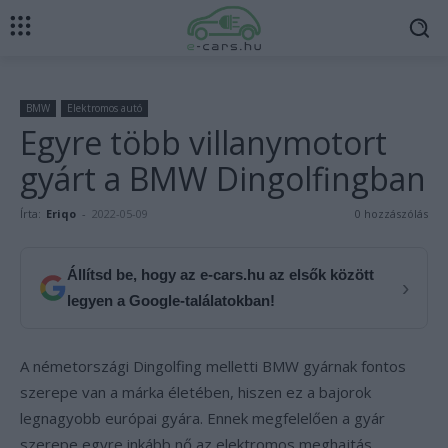
BMW
Elektromos autó
Egyre több villanymotort
gyárt a BMW Dingolfingban
Írta:
Eriqo
-
2022-05-09
0 hozzászólás
Állítsd be, hogy az e-cars.hu az elsők között
›
legyen a Google-találatokban!
A németországi Dingolfing melletti BMW gyárnak fontos
szerepe van a márka életében, hiszen ez a bajorok
legnagyobb európai gyára. Ennek megfelelően a gyár
szerepe egyre inkább nő az elektromos meghajtás