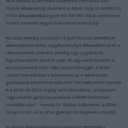
de a várható új termelési volumenről nem esett szó.
Csupán általánosság olvasható ki abból, hogy az említett új
PHEV akkupakkokkal együtt évi 500 000 darab elektromos
modell maximális legyártására lenne lehetőség.
Az üzem jelenleg összesen 14 gyártósorral rendelkezik
akkumulátormodulok, nagyfeszültségű akkumulátorok és a
villanymotorok számára. Jelenleg egy új gyártó és
logisztikai épület építése zajlik, és egy raktárépületet is
korszerűsítenek több millió eurós költséggel. A BMW-
csoport beruházásai a telephelyen az e-alkatrészek
gyártásának bővítésére több mint 500 millió eurót tesznek
ki a 2020-tól 2022 végéig tartó időszakban.
„Világszerte
nagy vásárlói igényt tapasztalunk a BMW elektromos
modelljei iránt”
– mondja Dr. Markus Fallböhmer, a BMW
Group motor- és e-drive gyártási részlegének vezetője.
Az épület építésénél különös hangsúlyt fektettek a