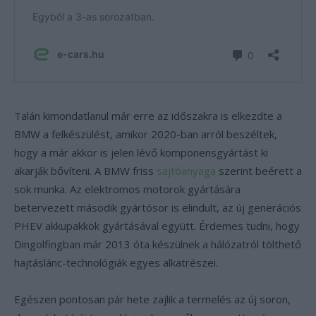
Talán kimondatlanul már erre az időszakra is elkezdte a
BMW a felkészülést, amikor 2020-ban arról beszéltek,
hogy a már akkor is jelen lévő komponensgyártást ki
akarják bővíteni. A BMW friss
sajtóanyaga
szerint beérett a
sok munka. Az elektromos motorok gyártására
betervezett második gyártósor is elindult, az új generációs
PHEV akkupakkok gyártásával együtt. Érdemes tudni, hogy
Dingolfingban már 2013 óta készülnek a hálózatról tölthető
hajtáslánc-technológiák egyes alkatrészei.
Egészen pontosan pár hete zajlik a termelés az új soron,