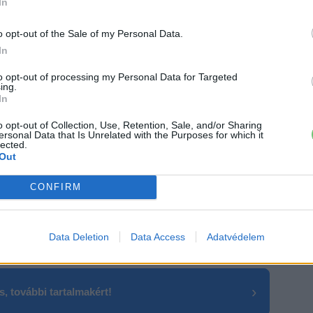
In
o opt-out of the Sale of my Personal Data.
In
to opt-out of processing my Personal Data for Targeted
ing.
In
o opt-out of Collection, Use, Retention, Sale, and/or Sharing
ersonal Data that Is Unrelated with the Purposes for which it
lected.
Out
CONFIRM
a tudható
(90,6 kWh)
és két opció is választható a
jtás (1 motor) és összkerékmeghajtás (2 motor). Az
Data Deletion
Data Access
Adatvédelem
az utakra, 400 V-os fedélzeti rendszerrel.
›
, további tartalmakért!