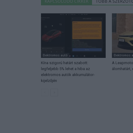
KAPCSOLÓDÓ CIKKEK
TÖBB A SZERZŐT
Elektromos autó
Elektromos 
Kína szigorú határt szabott:
A Leapmotor
legfeljebb 5% lehet a hiba az
álomhatárt,
elektromos autók akkumulátor-
kijelzőjén