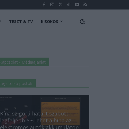
P
TESZT & TV
KISOKOS
Kapcsolat - Médiaajánlat
Legutolsó postok
Kína szigorú határt szabott:
legfeljebb 5% lehet a hiba az
elektromos autók akkumulátor-