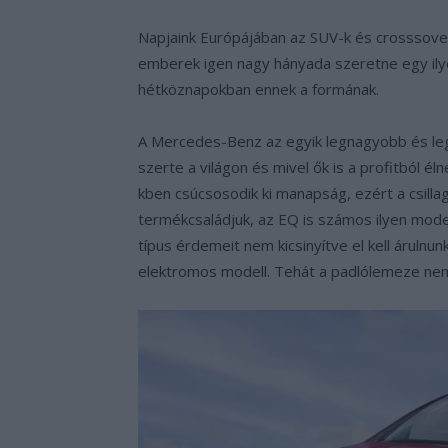
Napjaink Európájában az SUV-k és crosssovere
emberek igen nagy hányada szeretne egy ilye
hétköznapokban ennek a formának.
A Mercedes-Benz az egyik legnagyobb és leg
szerte a világon és mivel ők is a profitból él
kben csúcsosodik ki manapság, ezért a csillag
termékcsaládjuk, az EQ is számos ilyen mode
típus érdemeit nem kicsinyítve el kell árulnu
elektromos modell. Tehát a padlólemeze nem 