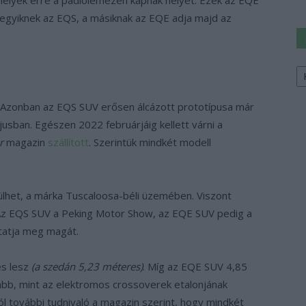
z egyiknek az EQS, a másiknak az EQE adja majd az
Ke
a
sz
i. Azonban az EQS SUV erősen álcázott prototípusa már
jusban. Egészen 2022 februárjáig kellett várni a
r
magazin
szállított
. Szerintük mindkét modell
ülhet, a márka Tuscaloosa-béli üzemében. Viszont
Az EQS SUV a Peking Motor Show, az EQE SUV pedig a
atja meg magát.
es lesz
(a szedán 5,23 méteres)
. Míg az EQE SUV 4,85
abb, mint az elektromos crossoverek etalonjának
l további tudnivaló a magazin szerint, hogy mindkét