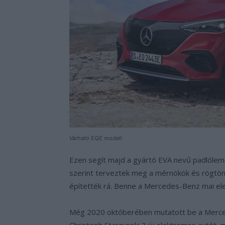
Várható EQE modell
Ezen segít majd a gyártó EVA nevű padlólem
szerint terveztek meg a mérnökök és rögtön 
építették rá. Benne a Mercedes-Benz mai el
Még 2020 októberében mutatott be a Merce
Christoph Starzynski 3 új elektromos autót,