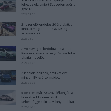
lehet az ok, amiért Szegeden épül a
gyáruk
2026-08-04
21 ezer előrendelés 20 óra alatt: a
kínaiak megrohanták az MG új
villanyautóját
2026-08-04
A Volkswagen bedobta azt a lapot
Kínában, amivel a helyi EV-gyártókat
akarja megelőzni
2026-08-04
A kínaiak leállítják, amit két éve
minden EV-gyártó imádott
2026-08-03
5 perc, és már 70 százalékon jár: a
kínaiak eddig nem látott
sebességgel töltik a villanyautóikat
2026-08-03