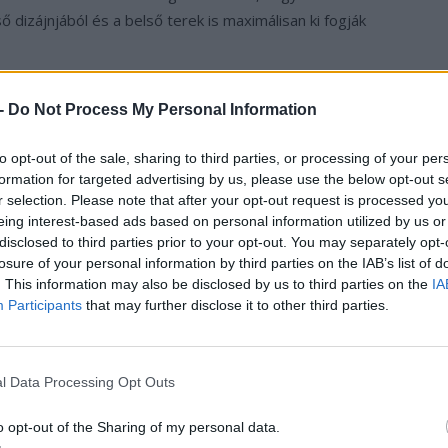
 dizájnjából és a belső terek is maximálisan ki fogják
iport szerint az EQS SUV-t kizárólag összkerékhajtással
 -
Do Not Process My Personal Information
hajtását. Azaz két elektromos motor kombinált 385 kW-
 akkupakk táplál majd. Lesz Maybach SUV változat is „
a
to opt-out of the sale, sharing to third parties, or processing of your per
kozó tanulmányautót a Mercedes-Benz a müncheni IAA-n
formation for targeted advertising by us, please use the below opt-out s
r selection. Please note that after your opt-out request is processed y
eing interest-based ads based on personal information utilized by us or
disclosed to third parties prior to your opt-out. You may separately opt-
losure of your personal information by third parties on the IAB’s list of
. This information may also be disclosed by us to third parties on the
IA
Participants
that may further disclose it to other third parties.
l Data Processing Opt Outs
o opt-out of the Sharing of my personal data.