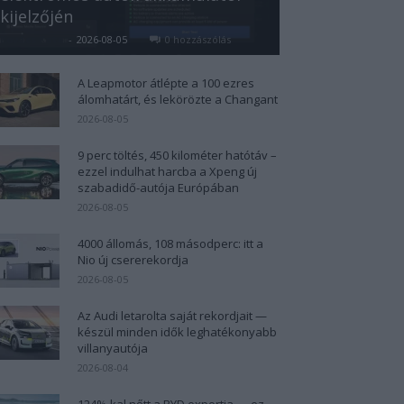
kijelzőjén
Kovács Kata
-
2026-08-05
0 hozzászólás
A Leapmotor átlépte a 100 ezres
álomhatárt, és lekörözte a Changant
2026-08-05
9 perc töltés, 450 kilométer hatótáv –
ezzel indulhat harcba a Xpeng új
szabadidő-autója Európában
2026-08-05
4000 állomás, 108 másodperc: itt a
Nio új csererekordja
2026-08-05
Az Audi letarolta saját rekordjait —
készül minden idők leghatékonyabb
villanyautója
2026-08-04
124%-kal nőtt a BYD exportja — ez