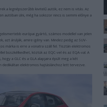
k a legnépszerűbb kivitelű autók, ez nem is vitás. Az
n autóban ülni, még ha sokszor nincs is semmi előnye a
elismertebb európai gyártó, számos modellel van jelen
nek, azt árulják, amire igény van. Mindez pedig az SUV-
os márka is erre a vonatra száll fel. Tisztán elektromos
llel büszkélkedhet, köztük az EQC-vel és az EQA-val. A
nk, hogy a GLC és a GLA alapjaira épült meg a két
dedikáltan elektromos hajtáslánchoz lett tervezve.