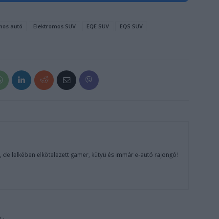
mos autó
Elektromos SUV
EQE SUV
EQS SUV
, de lelkében elkötelezett gamer, kütyü és immár e-autó rajongó!