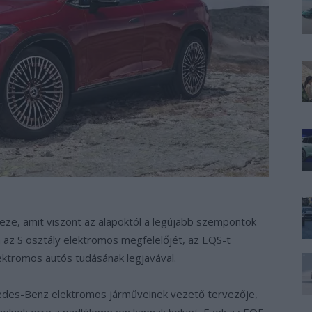
eze, amit viszont az alapoktól a legújabb szempontok
az S osztály elektromos megfelelőjét, az EQS-t
ektromos autós tudásának legjavával.
des-Benz elektromos járműveinek vezető tervezője,
 melyek erre a padlólemezen kapnak helyet. Ezek az EQE