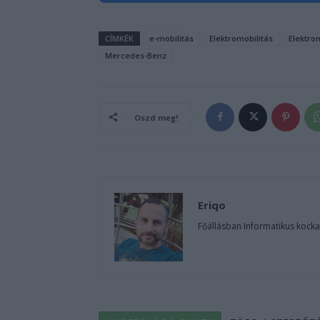
CÍMKÉK
e-mobilitás
Elektromobilitás
Elektro
Mercedes-Benz
Oszd meg!
Eriqo
Főállásban Informatikus kocka