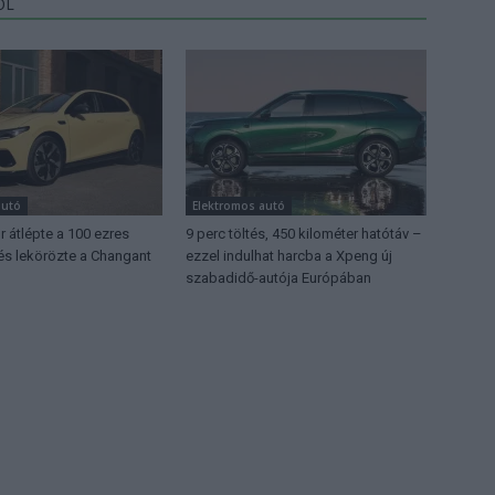
ŐL
autó
Elektromos autó
 átlépte a 100 ezres
9 perc töltés, 450 kilométer hatótáv –
 és lekörözte a Changant
ezzel indulhat harcba a Xpeng új
szabadidő-autója Európában