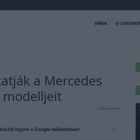
HÍREK
E-CARSHO
atják a Mercedes
modelljeit
0 hozzászólás
›
 között legyen a Google-találatokban!