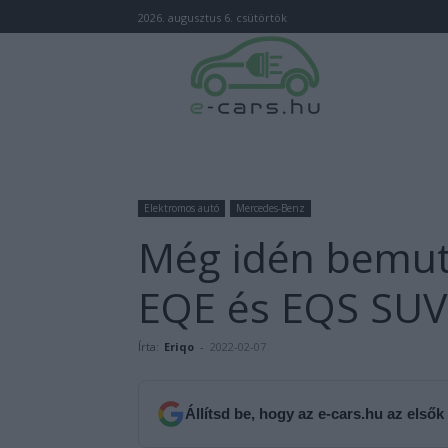
2026. augusztus 6. csütörtök
Elektromos autó
Mercedes-Benz
Még idén bemut
EQE és EQS SUV 
Írta:
Eriqo
-
2022-02-07
Állítsd be, hogy az e-cars.hu az elsők