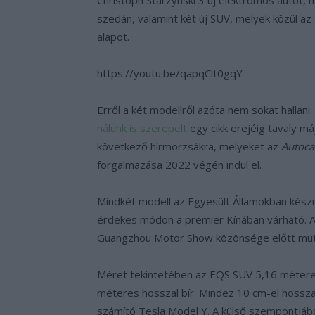
szedán, valamint két új SUV, melyek közül a
alapot.
https://youtu.be/qapqClt0gqY
Erről a két modellről azóta nem sokat hallan
nálunk is szerepelt
egy cikk erejéig tavaly má
következő hírmorzsákra, melyeket az
Autoca
forgalmazása 2022 végén indul el.
Mindkét modell az Egyesült Államokban kész
érdekes módon a premier Kínában várható. 
Guangzhou Motor Show közönsége előtt mut
Méret tekintetében az EQS SUV 5,16 méter
méteres hosszal bír. Mindez 10 cm-el hossz
számító Tesla Model Y. A külső szempontjábó