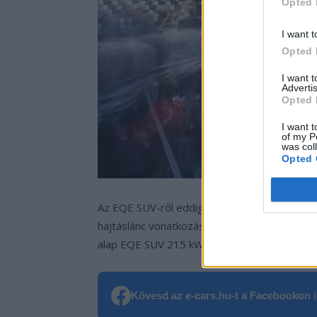
Opted 
I want t
Opted 
I want 
Advertis
Opted 
I want t
of my P
was col
Opted 
Az EQE SUV-ről eddig az akkupakk kapacitás
hajtáslánc vonatkozásában. Elsőkerék-megha
alap EQE SUV 215 kW teljesítménnyel érkezik 
Kövesd az e-cars.hu-t a Facebookon is