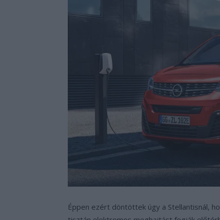
Éppen ezért döntöttek úgy a Stellantisnál, h
tisztán elektromos meghajtást fogják előtérb