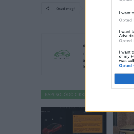
Oszd meg!
I want t
Opted 
I want 
Advertis
Opted 
e-cars.hu
I want t
Elektromosan közlekedsz, vagy
of my P
autók világából, vagy foglalko
was col
Opted 
fenntarthatóság területén? Akk
KAPCSOLÓDÓ CIKKEK
TÖBB A SZERZŐT