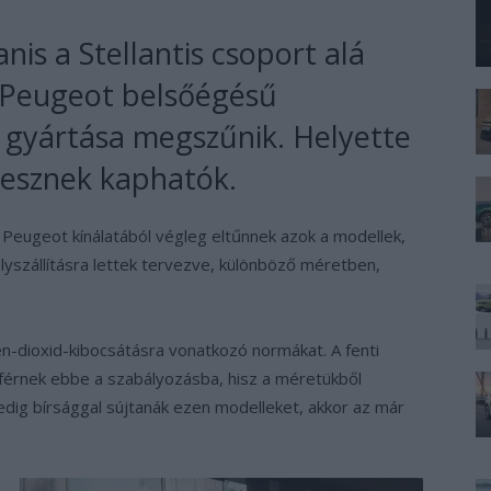
nis a Stellantis csoport alá
s Peugeot belsőégésű
k gyártása megszűnik. Helyette
lesznek kaphatók.
s Peugeot kínálatából végleg eltűnnek azok a modellek,
lyszállításra lettek tervezve, különböző méretben,
én-dioxid-kibocsátásra vonatkozó normákat. A fenti
 férnek ebbe a szabályozásba, hisz a méretükből
pedig bírsággal sújtanák ezen modelleket, akkor az már