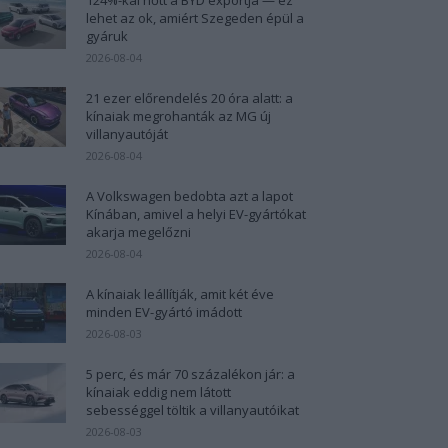
lehet az ok, amiért Szegeden épül a
gyáruk
2026-08-04
21 ezer előrendelés 20 óra alatt: a
kínaiak megrohanták az MG új
villanyautóját
2026-08-04
A Volkswagen bedobta azt a lapot
Kínában, amivel a helyi EV-gyártókat
akarja megelőzni
2026-08-04
A kínaiak leállítják, amit két éve
minden EV-gyártó imádott
2026-08-03
5 perc, és már 70 százalékon jár: a
kínaiak eddig nem látott
sebességgel töltik a villanyautóikat
2026-08-03