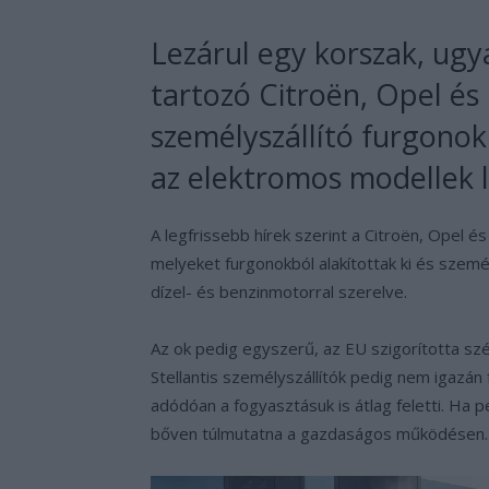
Lezárul egy korszak, ugya
tartozó Citroën, Opel é
személyszállító furgono
az elektromos modellek 
A legfrissebb hírek szerint a Citroën, Opel é
melyeket furgonokból alakítottak ki és szemé
dízel- és benzinmotorral szerelve.
Az ok pedig egyszerű, az EU szigorította sz
Stellantis személyszállítók pedig nem igazán
adódóan a fogyasztásuk is átlag feletti. Ha 
bőven túlmutatna a gazdaságos működésen.