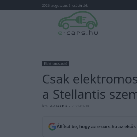
2026. augusztus 6. csütörtök
Elektromos autó
Csak elektromo
a Stellantis szem
Írta:
e-cars.hu
-
2022-01-10
Állítsd be, hogy az e-cars.hu az elsők