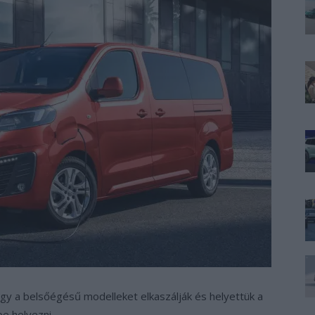
ogy a belsőégésű modelleket elkaszálják és helyettük a
e helyezni.