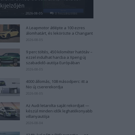
kijelzőjén
Kovács Kata
-
2026-08-05
0 hozzászólás
A Leapmotor átlépte a 100 ezres
álomhatárt, és lekörözte a Changant
2026-08-05
9 perc töltés, 450 kilométer hatótáv –
ezzel indulhat harcba a Xpeng új
szabadidő-autója Európában
2026-08-05
4000 állomás, 108 másodperc: itt a
Nio új csererekordja
2026-08-05
Az Audi letarolta saját rekordjait —
készül minden idők leghatékonyabb
villanyautója
2026-08-04
124%-kal nőtt a BYD exportja — ez