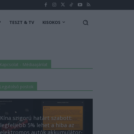
P
TESZT & TV
KISOKOS
Kapcsolat - Médiaajánlat
Legutolsó postok
Kína szigorú határt szabott:
legfeljebb 5% lehet a hiba az
elektromos autók akkumulátor-