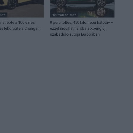
autó
Elektromos autó
 átlépte a 100 ezres
9 perc töltés, 450 kilométer hatótáv –
 és lekörözte a Changant
ezzel indulhat harcba a Xpeng új
szabadidő-autója Európában