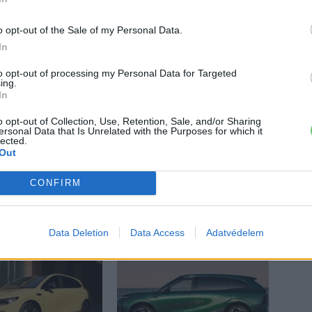
o opt-out of the Sale of my Personal Data.
In
to opt-out of processing my Personal Data for Targeted
ing.
In
o opt-out of Collection, Use, Retention, Sale, and/or Sharing
 a váltáson töprengsz? Érdekelnek a legfrissebb hírek az e-
ersonal Data that Is Unrelated with the Purposes for which it
ztatnak a legújabb fejlesztések az elektromosság és a
lected.
Out
or jó helyen jársz!
CONFIRM
ŐL
Data Deletion
Data Access
Adatvédelem