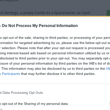
évő Berlingo, a Jumpy Combi és a Spacetourer; az Opel
i, valamint a Peugeot által gyártott Rifter, az Expert és
Ke
gyelőre nem tudni, hogy a Fiat mit fog lépni, de gyanús,
 -
Do Not Process My Personal Information
a
omos meghajtásra fognak átállni a jövőben.
sz
to opt-out of the sale, sharing to third parties, or processing of your per
formation for targeted advertising by us, please use the below opt-out s
i egyaránt örül, hiszen amíg egy belsőégésű Citroën
r selection. Please note that after your opt-out request is processed y
eszerezhetjük, addig az elektromos változat alapára 12,6
eing interest-based ads based on personal information utilized by us or
disclosed to third parties prior to your opt-out. You may separately opt-
losure of your personal information by third parties on the IAB’s list of
. This information may also be disclosed by us to third parties on the
IA
Participants
that may further disclose it to other third parties.
›
, további tartalmakért!
l Data Processing Opt Outs
bilitás
Elektromos autó
Opel
Peugeot
stellantis
o opt-out of the Sharing of my personal data.
In