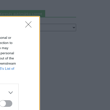
Keresés autómárka szerint
resés
utómárka
erint
sonal or
ection to
ou may
 personal
out of the
 downstream
B’s List of