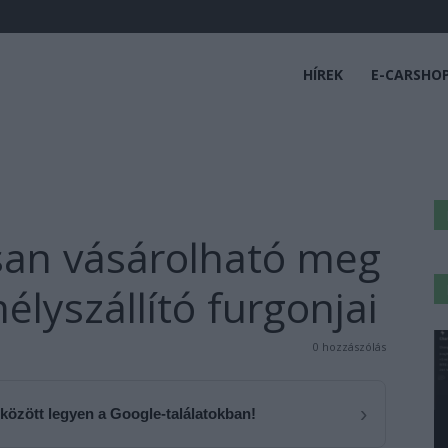
HÍREK
E-CARSHO
san vásárolható meg
élyszállító furgonjai
0 hozzászólás
›
 között legyen a Google-találatokban!