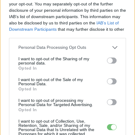
your opt-out. You may separately opt-out of the further
e-cars.hu
disclosure of your personal information by third parties on the
Elektromosan közlekedsz, vagy a váltáson töprengsz?
IAB’s list of downstream participants. This information may
Érdekelnek a legfrissebb hírek az e-autók világából, vagy
also be disclosed by us to third parties on the
IAB’s List of
foglalkoztatnak a legújabb fejlesztések az elektromosság és a
Downstream Participants
that may further disclose it to other
fenntarthatóság területén? Akkor jó helyen jársz!
third parties.
Personal Data Processing Opt Outs
I want to opt-out of the Sharing of my
KAPCSOLÓDÓ CIKKEK
TÖBB A SZERZŐTŐL
personal data.
Opted In
München csak most érte utol
I want to opt-out of the Sale of my
Personal Data.
Debrecent: elindult a BMW i3
Opted In
sorozatgyártása
BMW
I want to opt-out of processing my
Personal Data for Targeted Advertising.
8500-an rendeltek vakon egy autót,
Opted In
amit nem láttak — megkezdődött a
Elektromos
Škoda Peaq gyártása
I want to opt-out of Collection, Use,
autó
Retention, Sale, and/or Sharing of my
Personal Data that Is Unrelated with the
Purposes for which it was collected.