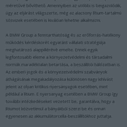
méretűvé bővíthető. Amennyiben az utóbbi is beigazolódik,
úgy az eljárást világszerte, még az alacsony lítium-tartalmú
sósvizek esetében is kiválóan lehetne alkalmazni.
A BMW Group a fenntarthatóság és az erőforrás-hatékony
működés kérdéskörét egyaránt vállalati stratégiája
meghatározó alappillérévé emelte. Ennek egyik
legfontosabb eleme a környezetvédelmi és társadalmi
normák maradéktalan betartása, a beszállítói hálózatban is.
Az emberi jogok és a környezetvédelmi szabványok
áthágásának megakadályozása különösen nagy kihívást
jelent az olyan kritikus nyersanyagok esetében, mint
például a lítium. E nyersanyag esetében a BMW Group így
további intézkedéseket vezetett be, garantálva, hogy a
lítiumot közvetlenül a bányákból szerzi be és onnan
egyenesen az akkumulátorcella-beszállítókhoz juttatja.