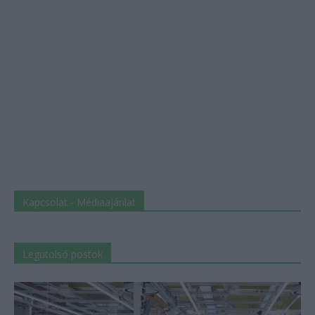
Kapcsolat - Médiaajánlat
Legutolsó postok