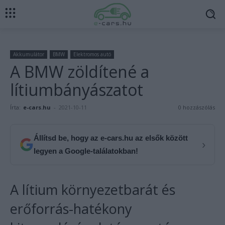
Akkumulátor
BMW
Elektromos autó
A BMW zöldítené a
lítiumbányászatot
Írta:
e-cars.hu
-
2021-10-11
0 hozzászólás
Állítsd be, hogy az e-cars.hu az elsők között
›
legyen a Google-találatokban!
A lítium környezetbarát és
erőforrás-hatékony