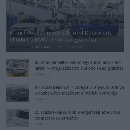
München csak most érte utol Debrecent:
elindult a BMW i3 sorozatgyártása
Kovács Kata
-
2026-08-07
0 hozzászólás
8500-an rendeltek vakon egy autót, amit nem
láttak — megkezdődött a Škoda Peaq gyártása
2026-08-07
97,6 százalékon áll Norvégia villanyautó-aránya
– közben átrendeződött a márkák sorrendje
2026-08-07
25 százalékkal sűrűbb energiát rejt az európai
szilárdtest-akkumulátor
2026-08-07