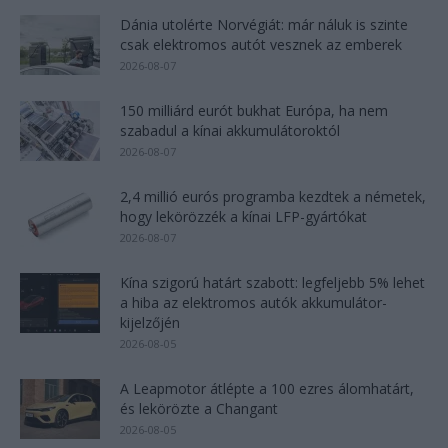
Dánia utolérte Norvégiát: már náluk is szinte
csak elektromos autót vesznek az emberek
2026-08-07
150 milliárd eurót bukhat Európa, ha nem
szabadul a kínai akkumulátoroktól
2026-08-07
2,4 millió eurós programba kezdtek a németek,
hogy lekörözzék a kínai LFP-gyártókat
2026-08-07
Kína szigorú határt szabott: legfeljebb 5% lehet
a hiba az elektromos autók akkumulátor-
kijelzőjén
2026-08-05
A Leapmotor átlépte a 100 ezres álomhatárt,
és lekörözte a Changant
2026-08-05