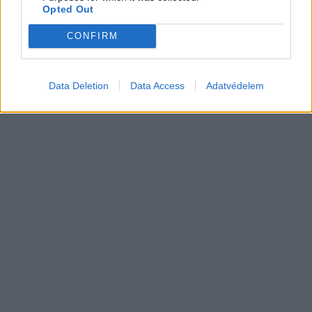
97,6 százalékon áll Norvégia
Opted Out
villanyautó-aránya – közben
Elektromos
átrendeződött a márkák sorrendje
CONFIRM
autó
Data Deletion
Data Access
Adatvédelem