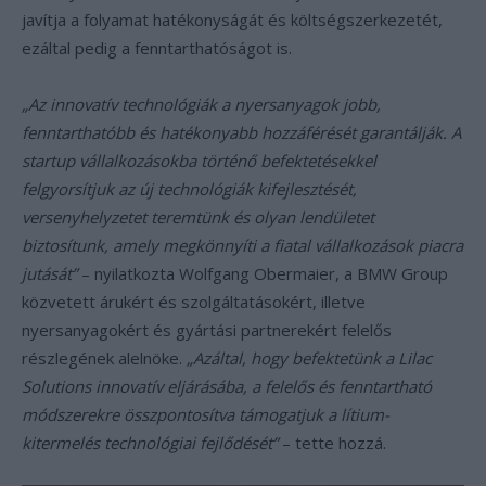
javítja a folyamat hatékonyságát és költségszerkezetét,
ezáltal pedig a fenntarthatóságot is.
„Az innovatív technológiák a nyersanyagok jobb,
fenntarthatóbb és hatékonyabb hozzáférését garantálják. A
startup vállalkozásokba történő befektetésekkel
felgyorsítjuk az új technológiák kifejlesztését,
versenyhelyzetet teremtünk és olyan lendületet
biztosítunk, amely megkönnyíti a fiatal vállalkozások piacra
jutását”
– nyilatkozta Wolfgang Obermaier, a BMW Group
közvetett árukért és szolgáltatásokért, illetve
nyersanyagokért és gyártási partnerekért felelős
részlegének alelnöke.
„Azáltal, hogy befektetünk a Lilac
Solutions innovatív eljárásába, a felelős és fenntartható
módszerekre összpontosítva támogatjuk a lítium-
kitermelés technológiai fejlődését”
– tette hozzá.