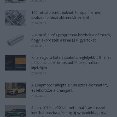
2026-08-07
150 milliárd eurót bukhat Európa, ha nem
szabadul a kínai akkumulátoroktól
2026-08-07
2,4 millió eurós programba kezdtek a németek,
hogy lekörözzék a kínai LFP-gyártókat
2026-08-07
Kína szigorú határt szabott: legfeljebb 5% lehet
a hiba az elektromos autók akkumulátor-
kijelzőjén
2026-08-05
A Leapmotor átlépte a 100 ezres álomhatárt,
és lekörözte a Changant
2026-08-05
9 perc töltés, 450 kilométer hatótáv – ezzel
indulhat harcba a Xpeng új szabadidő-autója