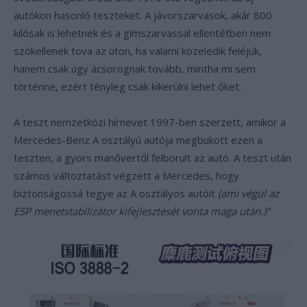
autókon hasonló teszteket. A jávorszarvasok, akár 800
kilósak is lehetnek és a gímszarvassal ellentétben nem
szökellenek tova az úton, ha valami közeledik feléjük,
hanem csak úgy ácsorognak tovább, mintha mi sem
történne, ezért tényleg csak kikerülni lehet őket.
A teszt nemzetközi hírnevet 1997-ben szerzett, amikor a
Mercedes-Benz A osztályú autója megbukott ezen a
teszten, a gyors manővertől felborult az autó. A teszt után
számos változtatást végzett a Mercedes, hogy
biztonságossá tegye az A osztályos autóit
(ami végül az
ESP menetstabilizátor kifejlesztését vonta maga után.)”