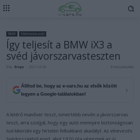
BMW
Elektromos autó
Így teljesít a BMW iX3 a
svéd jávorszarvasteszten
Írta:
Eriqo
-
2021-03-08
0 hozzászólás
Állítsd be, hogy az e-cars.hu az elsők között
›
legyen a Google-találatokban!
A kitérő manőver teszt, ismertebb nevén a jávorszarvas
teszt, arra szolgál, hogy egy autó mennyire biztonságosan
tud kikerülni egy hirtelen felbukkanó akadályt. Az elnevezés
Svédországból ered, ahol 1970 óta végeznek az új