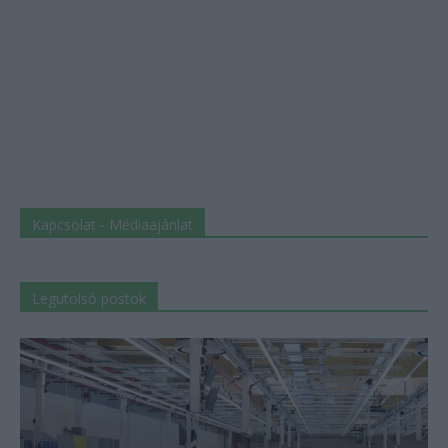
Kapcsolat - Médiaajánlat
Legutolsó postok