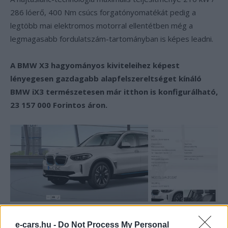
286 lóerő, 400 Nm csúcs forgatónyomatékát pedig a
legtöbb mai elektromos motorral ellentétben még a
legmagasabb fordulatszám-tartományban is képes leadni.
A BMW X3 hagyományos kiviteleihez képest
lényegesen gazdagabb alapfelszereltséget kínáló
BMW iX3 természetesen már itthon is konfigurálható,
23 157 000 Forintos áron.
e-cars.hu -
Do Not Process My Personal