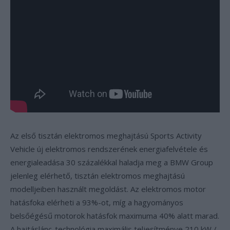
Az első tisztán elektromos meghajtású Sports Activity
Vehicle új elektromos rendszerének energiafelvétele és
energialeadása 30 százalékkal haladja meg a BMW Group
jelenleg elérhető, tisztán elektromos meghajtású
modelljeiben használt megoldást. Az elektromos motor
hatásfoka elérheti a 93%-ot, míg a hagyományos
belsőégésű motorok hatásfok maximuma 40% alatt marad.
A hajtáslánc-technológia maximális teljesítménye 210 kW /