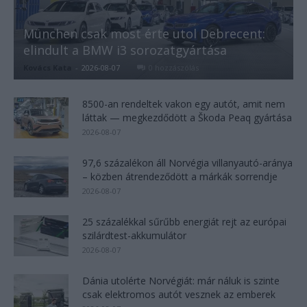
München csak most érte utol Debrecent:
elindult a BMW i3 sorozatgyártása
Kovács Kata
-
2026-08-07
0 hozzászólás
8500-an rendeltek vakon egy autót, amit nem
láttak — megkezdődött a Škoda Peaq gyártása
2026-08-07
97,6 százalékon áll Norvégia villanyautó-aránya
– közben átrendeződött a márkák sorrendje
2026-08-07
25 százalékkal sűrűbb energiát rejt az európai
szilárdtest-akkumulátor
2026-08-07
Dánia utolérte Norvégiát: már náluk is szinte
csak elektromos autót vesznek az emberek