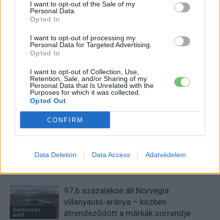
Eriqo
I want to opt-out of the Sale of my
Personal Data.
Főállásban Informatikus kocka, de lelkében elkötelezett gamer,
Opted In
kütyü és immár e-autó rajongó!
I want to opt-out of processing my
Personal Data for Targeted Advertising.
Opted In
KAPCSOLÓDÓ CIKKEK
TÖBB A SZERZŐTŐL
I want to opt-out of Collection, Use,
Retention, Sale, and/or Sharing of my
Personal Data that Is Unrelated with the
Purposes for which it was collected.
München csak most érte utol
Opted Out
Debrecent: elindult a BMW i3
sorozatgyártása
CONFIRM
BMW
8500-an rendeltek vakon egy autót,
amit nem láttak — megkezdődött a
Data Deletion
Data Access
Adatvédelem
Elektromos
Škoda Peaq gyártása
autó
97,6 százalékon áll Norvégia
villanyautó-aránya – közben
Elektromos
átrendeződött a márkák sorrendje
autó