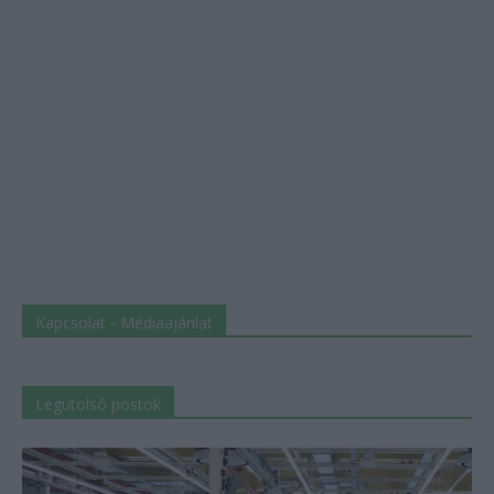
Kapcsolat - Médiaajánlat
Legutolsó postok