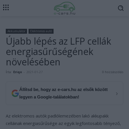
Akkumulátor
Elektromos autó
Újabb lépés az LFP cellák
energiasűrűségének
növelésében
Írta:
Eriqo
-
2021-01-27
0 hozzászólás
Állítsd be, hogy az e-cars.hu az elsők között
›
legyen a Google-találatokban!
Az elektromos autók padlólemezében lakó akkupakk
celláinak energiasűrűsége az egyik legfontosabb tényező,