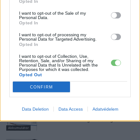
Opted In
I want to opt-out of the Sale of my
Personal Data.
Eriqo
Opted In
Főállásban Informatikus kocka, de lelkében elkötelezett gamer,
I want to opt-out of processing my
kütyü és immár e-autó rajongó!
Personal Data for Targeted Advertising.
Opted In
I want to opt-out of Collection, Use,
Retention, Sale, and/or Sharing of my
Personal Data that Is Unrelated with the
KAPCSOLÓDÓ CIKKEK
TÖBB A SZERZŐTŐL
Purposes for which it was collected.
Opted Out
A CATL mindent visz az LFP-piacon –
CONFIRM
rekordüzlet és stratégiai befektetés
egyszerre
Akkumulátor
Data Deletion
Data Access
Adatvédelem
Dél-koreai kutatók megduplázták az
akkumulátorok energiasűrűségét
Akkumulátor