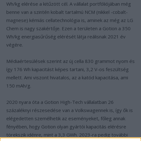
Wh/kg elérése a kitűzött cél. A vállalat portfóliójában még
benne van a szintén kobalt tartalmú NCM (nikkel -cobalt-
magnese) kémiás cellatechnológia is, aminek az még az LG
Chem is nagy szakértője. Ezen a területen a Gotion a 350
Wh/kg energiasűrűség elérését látja reálisnak 2021 év
végére.
Médiaértesülések szerint az új cella 830 grammot nyom és
így 176 Wh kapacitást képes tartani, 3,2 V-os feszültség
mellett. Ami viszont hivatalos, az a katód kapacitása, ami
150 mAh/g.
2020 nyara óta a Gotion High-Tech vállalatban 26
százaléknyi részesedése van a Volkswagennek is, így ők is
elégedetten személhetik az eseményeket, főleg annak
fényében, hogy Gotion olyan gyártói kapacitás elérésre
törekszik idénre, mint a 3,3 GWh. 2023-ra pedig további