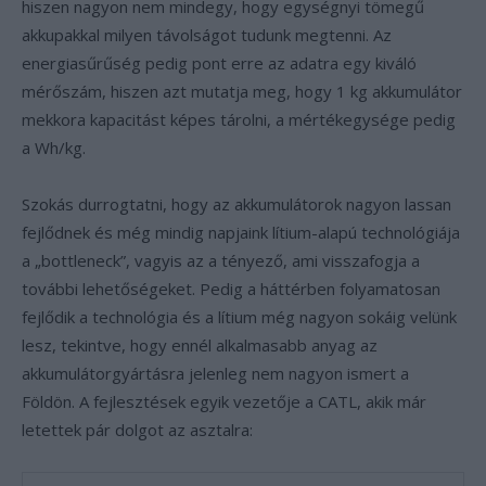
hiszen nagyon nem mindegy, hogy egységnyi tömegű
akkupakkal milyen távolságot tudunk megtenni. Az
energiasűrűség pedig pont erre az adatra egy kiváló
mérőszám, hiszen azt mutatja meg, hogy 1 kg akkumulátor
mekkora kapacitást képes tárolni, a mértékegysége pedig
a Wh/kg.
Szokás durrogtatni, hogy az akkumulátorok nagyon lassan
fejlődnek és még mindig napjaink lítium-alapú technológiája
a „bottleneck”, vagyis az a tényező, ami visszafogja a
további lehetőségeket. Pedig a háttérben folyamatosan
fejlődik a technológia és a lítium még nagyon sokáig velünk
lesz, tekintve, hogy ennél alkalmasabb anyag az
akkumulátorgyártásra jelenleg nem nagyon ismert a
Földön. A fejlesztések egyik vezetője a CATL, akik már
letettek pár dolgot az asztalra: