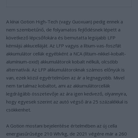
A kínai Gotion High-Tech (vagy Guoxuan) pedig ennek a
nem szembetűnő, de folyamatos fejlődésnek lépett a
következő lépcsőfokára és bemutatta legújabb LFP
kémiájú akkucelláját. Az LFP vagyis a lítium-vas-foszfát
akkumulátor cellák egyébként a NCA (lítium-nikkel-kobalt-
alumínium-oxid) akkumulátorok kobalt nélküli, olcsóbb
alternatívái. Az LFP akkumulátoroknak számos előnyük is
van, ezek közül egyértelműen az ár a legnagyobb. Mivel
nem tartalmaz kobaltot, ami az akkumulátorcellák
legdrágább összetevője az ára igen kedvező, olyannyira,
hogy egyesek szerint az autó végső ára 25 százalékkal is
csökkenhet.
A Gotion mostani bejelentése értelmében az új cella
energiasűrűsége 210 Wh/kg, de 2021 végére már a 260