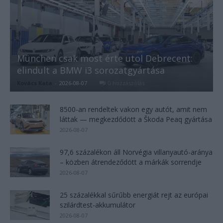
München csak most érte utol Debrecent:
elindult a BMW i3 sorozatgyártása
Kovács Kata
-
2026-08-07
0 hozzászólás
8500-an rendeltek vakon egy autót, amit nem
láttak — megkezdődött a Škoda Peaq gyártása
2026-08-07
97,6 százalékon áll Norvégia villanyautó-aránya
– közben átrendeződött a márkák sorrendje
2026-08-07
25 százalékkal sűrűbb energiát rejt az európai
szilárdtest-akkumulátor
2026-08-07