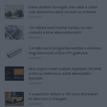
Dánia utolérte Norvégiát: már náluk is szinte
csak elektromos autót vesznek az emberek
2026-08-07
150 milliárd eurót bukhat Európa, ha nem
szabadul a kínai akkumulátoroktól
2026-08-07
2,4 millió eurós programba kezdtek a németek,
hogy lekörözzék a kínai LFP-gyártókat
2026-08-07
Kína szigorú határt szabott: legfeljebb 5% lehet
a hiba az elektromos autók akkumulátor-
kijelzőjén
2026-08-05
A Leapmotor átlépte a 100 ezres álomhatárt,
és lekörözte a Changant
2026-08-05