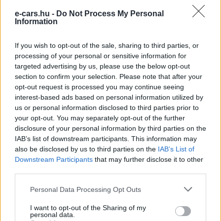
bővítést terveznek, több lépcsőben, ami 13, 28, majd 80
e-cars.hu -
Do Not Process My Personal
GWh éves kapacitás elérését irányozza elő.
Information
If you wish to opt-out of the sale, sharing to third parties, or
Kövesd az e-cars.hu-t a Facebookon is, további
›
processing of your personal or sensitive information for
tartalmakért!
targeted advertising by us, please use the below opt-out
section to confirm your selection. Please note that after your
opt-out request is processed you may continue seeing
interest-based ads based on personal information utilized by
CÍMKÉK
energiasűrűség
gotion high-tech
LFP
us or personal information disclosed to third parties prior to
your opt-out. You may separately opt-out of the further
disclosure of your personal information by third parties on the
IAB’s list of downstream participants. This information may
also be disclosed by us to third parties on the
IAB’s List of
Downstream Participants
that may further disclose it to other
third parties.
Personal Data Processing Opt Outs
I want to opt-out of the Sharing of my
personal data.