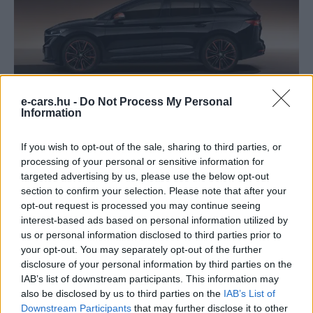
e-cars.hu -
Do Not Process My Personal
Information
Škoda Enyaq iV SUV
If you wish to opt-out of the sale, sharing to third parties, or
A pletykák szerint az újdonság akár már idén novemberben
processing of your personal or sensitive information for
bemutatkozhat, míg az értékesítések 2021-ben
targeted advertising by us, please use the below opt-out
kezdődhetnek meg.
section to confirm your selection. Please note that after your
opt-out request is processed you may continue seeing
interest-based ads based on personal information utilized by
Kövesd az e-cars.hu-t a Facebookon is, további
us or personal information disclosed to third parties prior to
›
your opt-out. You may separately opt-out of the further
tartalmakért!
disclosure of your personal information by third parties on the
IAB’s list of downstream participants. This information may
also be disclosed by us to third parties on the
IAB’s List of
CÍMKÉK
GT
kémfotó
Kupé
Skoda
Skoda ENYAQ
Downstream Participants
that may further disclose it to other