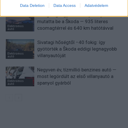
Data Deletion
Data Access
Adatvédelem
Eddigi legnagyobb villanyautóját
mutatta be a Škoda — 935 literes
Elektromos
csomagtérrel és 640 km hatótávval
autó
Sivatagi hőségtől −40 fokig: így
gyötörték a Škoda eddigi legnagyobb
Elektromos
villanyautóját
autó
Negyven év, tízmillió benzines autó —
most legördült az első villanyautó a
Elektromos
spanyol gyárból
autó