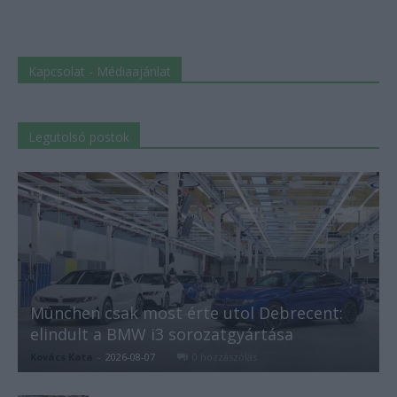
Kapcsolat - Médiaajánlat
Legutolsó postok
München csak most érte utol Debrecent:
elindult a BMW i3 sorozatgyártása
Kovács Kata
-
2026-08-07
0 hozzászólás