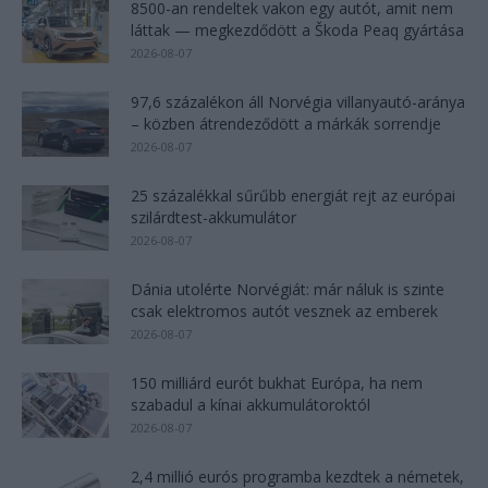
8500-an rendeltek vakon egy autót, amit nem
láttak — megkezdődött a Škoda Peaq gyártása
2026-08-07
97,6 százalékon áll Norvégia villanyautó-aránya
– közben átrendeződött a márkák sorrendje
2026-08-07
25 százalékkal sűrűbb energiát rejt az európai
szilárdtest-akkumulátor
2026-08-07
Dánia utolérte Norvégiát: már náluk is szinte
csak elektromos autót vesznek az emberek
2026-08-07
150 milliárd eurót bukhat Európa, ha nem
szabadul a kínai akkumulátoroktól
2026-08-07
2,4 millió eurós programba kezdtek a németek,