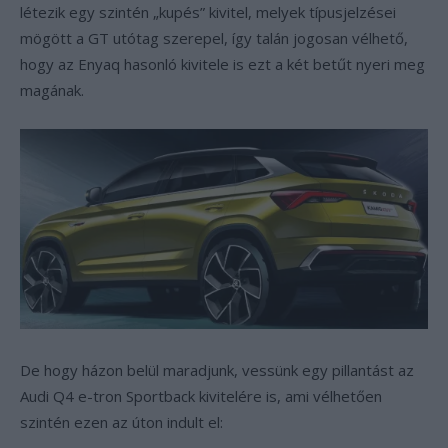
létezik egy szintén „kupés” kivitel, melyek típusjelzései
mögött a GT utótag szerepel, így talán jogosan vélhető,
hogy az Enyaq hasonló kivitele is ezt a két betűt nyeri meg
magának.
De hogy házon belül maradjunk, vessünk egy pillantást az
Audi Q4 e-tron Sportback kivitelére is, ami vélhetően
szintén ezen az úton indult el: