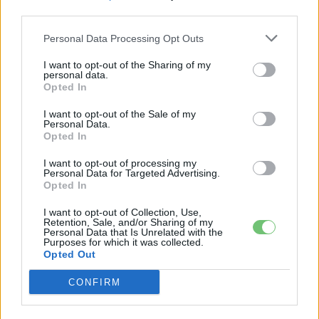
third parties.
Personal Data Processing Opt Outs
I want to opt-out of the Sharing of my
personal data.
Opted In
I want to opt-out of the Sale of my
Personal Data.
Opted In
I want to opt-out of processing my
Personal Data for Targeted Advertising.
Opted In
I want to opt-out of Collection, Use,
Eriqo
Retention, Sale, and/or Sharing of my
Personal Data that Is Unrelated with the
Főállásban Informatikus kocka, de lelkében elkötelezett gamer,
Purposes for which it was collected.
kütyü és immár e-autó rajongó!
Opted Out
CONFIRM
KAPCSOLÓDÓ CIKKEK
TÖBB A SZERZŐTŐL