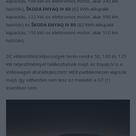
kapacitás, 109 kW-os elektromos motor, akár 340 km
hatótáv)
, ŠKODA ENYAQ iV 60
(62 kWh akkupakk
kapacitás, 132 kW-os elektromos motor, akár 390 km
hatótáv) és
ŠKODA ENYAQ iV 80
(82 kWh akkupakk
kapacitás, 150 kW-os elektromos motor, akár 510 km
hatótáv).
DC villámtöltési képességek terén rendre 50, 100 és 125
kW teljesítménnyel találkozhatunk majd. Az Enyaq iV is a
Volkswagen által kifejlesztett MEB padlólemezen alapszik
majd, így vélhetően nem lesz ez másként a GT (?)
esetében sem.