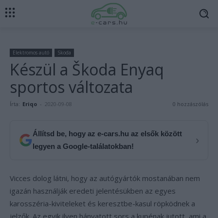
Elektromos autó
Skoda
Készül a Škoda Enyaq
sportos változata
Írta:
Eriqo
-
2020-09-08
0 hozzászólás
Állítsd be, hogy az e-cars.hu az elsők között
›
legyen a Google-találatokban!
Vicces dolog látni, hogy az autógyártók mostanában nem
igazán használják eredeti jelentésükben az egyes
karosszéria-kiviteleket és keresztbe-kasul röpködnek a
jelzők. Az egyik ilyen hányatott sors a kupénak jutott, ami a