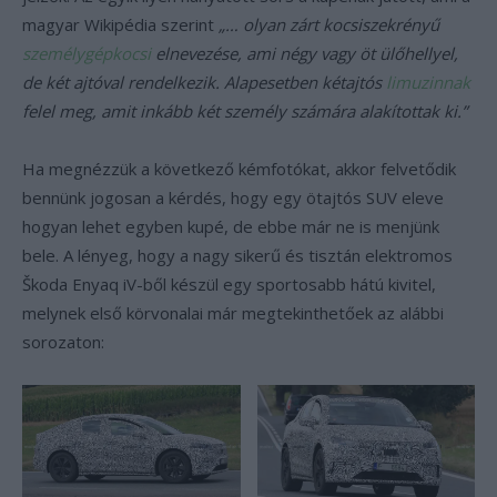
magyar Wikipédia szerint
„… olyan zárt kocsiszekrényű
személygépkocsi
elnevezése, ami négy vagy öt ülőhellyel,
de két ajtóval rendelkezik. Alapesetben kétajtós
limuzinnak
felel meg, amit inkább két személy számára alakítottak ki.”
Ha megnézzük a következő kémfotókat, akkor felvetődik
bennünk jogosan a kérdés, hogy egy ötajtós SUV eleve
hogyan lehet egyben kupé, de ebbe már ne is menjünk
bele. A lényeg, hogy a nagy sikerű és tisztán elektromos
Škoda Enyaq iV-ből készül egy sportosabb hátú kivitel,
melynek első körvonalai már megtekinthetőek az alábbi
sorozaton: