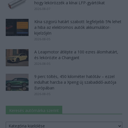
hogy lekörözzék a kínai LFP-gyártókat
2026-08-07
Kína szigorú határt szabott: legfeljebb 5% lehet
a hiba az elektromos autók akkumulátor-
kijelzőjén
2026-08-05
A Leapmotor átlépte a 100 ezres álomhatárt,
és lekörözte a Changant
2026-08-05
9 perc töltés, 450 kilométer hatótáv – ezzel
indulhat harcba a Xpeng új szabadidő-autója
Európában
2026-08-05
Keresés autómárka szerint
Keresés
autómárka