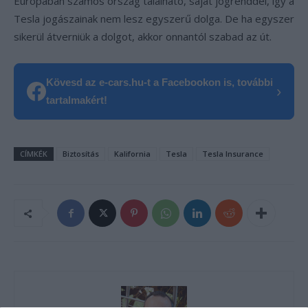
Európában számos ország található, saját jogrenddel, így a
Tesla jogászainak nem lesz egyszerű dolga. De ha egyszer
sikerül átverniük a dolgot, akkor onnantól szabad az út.
Kövesd az e-cars.hu-t a Facebookon is, további
›
tartalmakért!
CÍMKÉK
Biztosítás
Kalifornia
Tesla
Tesla Insurance