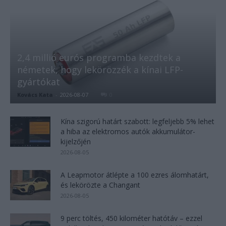
2,4 millió eurós programba kezdtek a
németek, hogy lekörözzék a kínai LFP-
gyártókat
Kovács Kata
-
2026-08-07
0
Kína szigorú határt szabott: legfeljebb 5% lehet
a hiba az elektromos autók akkumulátor-
kijelzőjén
2026-08-05
A Leapmotor átlépte a 100 ezres álomhatárt,
és lekörözte a Changant
2026-08-05
9 perc töltés, 450 kilométer hatótáv – ezzel