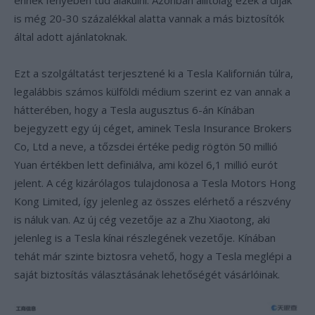
ennek fényében tud alakulni. Azonban állítólag ezek a díjak
is még 20-30 százalékkal alatta vannak a más biztosítók
által adott ajánlatoknak.
Ezt a szolgáltatást terjesztené ki a Tesla Kalifornián túlra,
legalábbis számos külföldi médium szerint ez van annak a
hátterében, hogy a Tesla augusztus 6-án Kínában
bejegyzett egy új céget, aminek Tesla Insurance Brokers
Co, Ltd a neve, a tőzsdei értéke pedig rögtön 50 millió
Yuan értékben lett definiálva, ami közel 6,1 millió eurót
jelent. A cég kizárólagos tulajdonosa a Tesla Motors Hong
Kong Limited, így jelenleg az összes elérhető a részvény
is náluk van. Az új cég vezetője az a Zhu Xiaotong, aki
jelenleg is a Tesla kínai részlegének vezetője. Kínában
tehát már szinte biztosra vehető, hogy a Tesla meglépi a
saját biztosítás választásának lehetőségét vásárlóinak.