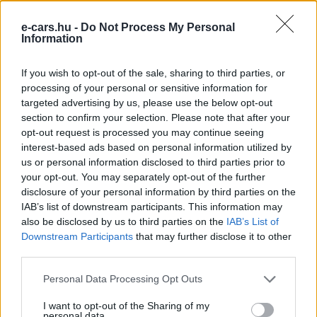
e-cars.hu -
Do Not Process My Personal
Information
Eriqo
If you wish to opt-out of the sale, sharing to third parties, or
Főállásban Informatikus kocka, de lelkében elkötelezett gamer,
processing of your personal or sensitive information for
kütyü és immár e-autó rajongó!
targeted advertising by us, please use the below opt-out
section to confirm your selection. Please note that after your
opt-out request is processed you may continue seeing
interest-based ads based on personal information utilized by
us or personal information disclosed to third parties prior to
KAPCSOLÓDÓ CIKKEK
TÖBB A SZERZŐTŐL
your opt-out. You may separately opt-out of the further
disclosure of your personal information by third parties on the
Csúcsidőn kívül 80 Ft/kWh,
IAB’s list of downstream participants. This information may
csúcsidőben 200 Ft/kWh: így alakul át a
also be disclosed by us to third parties on the
IAB’s List of
Elektromos
Tesla töltési árazása Magyarországon
Downstream Participants
that may further disclose it to other
autó
third parties.
10 millió Tesla gördült le a szalagról –
Personal Data Processing Opt Outs
de valami elromlott közben
Elektromos
autó
I want to opt-out of the Sharing of my
personal data.