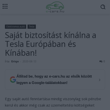
Elektromos autó
Tesla
Saját biztosítást kínálna a
Tesla Európában és
Kínában!
Írta:
Eriqo
-
2020-08-13
0
Állítsd be, hogy az e-cars.hu az elsők között
›
legyen a Google-találatokban!
Egy saját autó fenntartása mindig viszonylag sok pénzbe
kerül és akkor még csak az üzemeltetési költségeket