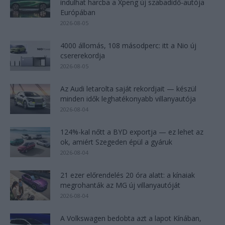
indulhat harcba a Xpeng új szabadidő-autója
Európában
2026-08-05
4000 állomás, 108 másodperc: itt a Nio új
csererekordja
2026-08-05
Az Audi letarolta saját rekordjait — készül
minden idők leghatékonyabb villanyautója
2026-08-04
124%-kal nőtt a BYD exportja — ez lehet az
ok, amiért Szegeden épül a gyáruk
2026-08-04
21 ezer előrendelés 20 óra alatt: a kínaiak
megrohanták az MG új villanyautóját
2026-08-04
A Volkswagen bedobta azt a lapot Kínában,