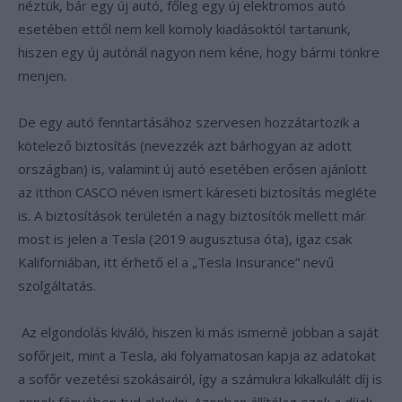
néztük, bár egy új autó, főleg egy új elektromos autó
esetében ettől nem kell komoly kiadásoktól tartanunk,
hiszen egy új autónál nagyon nem kéne, hogy bármi tönkre
menjen.
De egy autó fenntartásához szervesen hozzátartozik a
kötelező biztosítás (nevezzék azt bárhogyan az adott
országban) is, valamint új autó esetében erősen ajánlott
az itthon CASCO néven ismert káreseti biztosítás megléte
is. A biztosítások területén a nagy biztosítók mellett már
most is jelen a Tesla (2019 augusztusa óta), igaz csak
Kaliforniában, itt érhető el a „Tesla Insurance” nevű
szolgáltatás.
Az elgondolás kiváló, hiszen ki más ismerné jobban a saját
sofőrjeit, mint a Tesla, aki folyamatosan kapja az adatokat
a sofőr vezetési szokásairól, így a számukra kikalkulált díj is