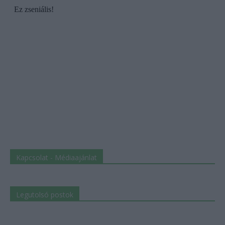
Kapcsolat - Médiaajánlat
Legutolsó postok