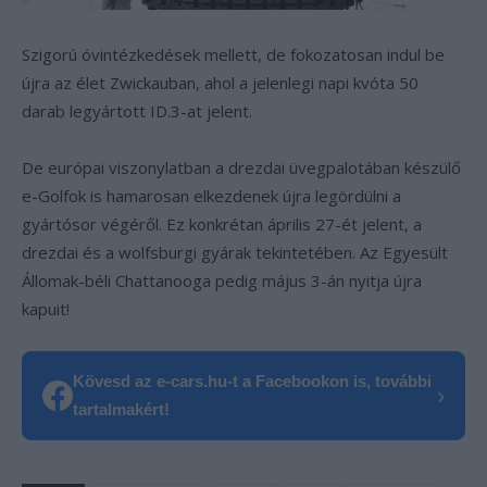
Szigorú óvintézkedések mellett, de fokozatosan indul be
újra az élet Zwickauban, ahol a jelenlegi napi kvóta 50
darab legyártott ID.3-at jelent.
De európai viszonylatban a drezdai üvegpalotában készülő
e-Golfok is hamarosan elkezdenek újra legördülni a
gyártósor végéről. Ez konkrétan április 27-ét jelent, a
drezdai és a wolfsburgi gyárak tekintetében. Az Egyesült
Állomak-béli Chattanooga pedig május 3-án nyitja újra
kapuit!
Kövesd az e-cars.hu-t a Facebookon is, további
›
tartalmakért!