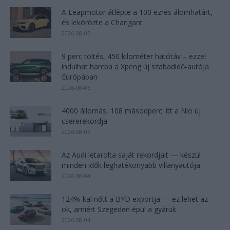
A Leapmotor átlépte a 100 ezres álomhatárt,
és lekörözte a Changant
2026-08-05
9 perc töltés, 450 kilométer hatótáv – ezzel
indulhat harcba a Xpeng új szabadidő-autója
Európában
2026-08-05
4000 állomás, 108 másodperc: itt a Nio új
csererekordja
2026-08-05
Az Audi letarolta saját rekordjait — készül
minden idők leghatékonyabb villanyautója
2026-08-04
124%-kal nőtt a BYD exportja — ez lehet az
ok, amiért Szegeden épül a gyáruk
2026-08-04