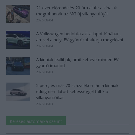
21 ezer előrendelés 20 óra alatt: a kínaiak
megrohanták az MG új villanyautóját
2026-08-04
A Volkswagen bedobta azt a lapot Kínában,
amivel a helyi EV-gyártókat akarja megelőzni
2026-08-04
A kínaiak leállítják, amit két éve minden EV-
gyártó imádott
2026-08-03
5 perc, és már 70 százalékon jár: a kínaiak
eddig nem látott sebességgel töltik a
villanyautóikat
2026-08-03
Keresés autómárka szerint
Keresés