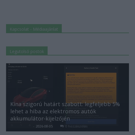
Kapcsolat - Médiaajánlat
Legutolsó postok
Kína szigorú határt szabott: legfeljebb 5%
lehet a hiba az elektromos autók
akkumulátor-kijelzőjén
Kovács Kata
-
2026-08-05
0 hozzászólás