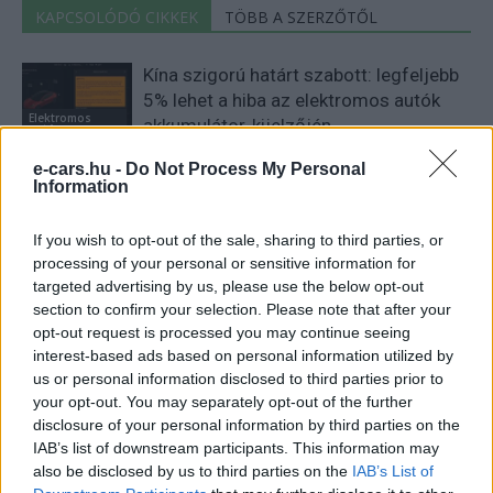
KAPCSOLÓDÓ CIKKEK
TÖBB A SZERZŐTŐL
Kína szigorú határt szabott: legfeljebb
5% lehet a hiba az elektromos autók
Elektromos
akkumulátor-kijelzőjén
autó
e-cars.hu -
Do Not Process My Personal
A Leapmotor átlépte a 100 ezres
Information
álomhatárt, és lekörözte a Changant
Elektromos
autó
If you wish to opt-out of the sale, sharing to third parties, or
processing of your personal or sensitive information for
9 perc töltés, 450 kilométer hatótáv –
targeted advertising by us, please use the below opt-out
section to confirm your selection. Please note that after your
ezzel indulhat harcba a Xpeng új
Elektromos
opt-out request is processed you may continue seeing
szabadidő-autója Európában
autó
interest-based ads based on personal information utilized by
us or personal information disclosed to third parties prior to
your opt-out. You may separately opt-out of the further
disclosure of your personal information by third parties on the
IAB’s list of downstream participants. This information may
also be disclosed by us to third parties on the
IAB’s List of