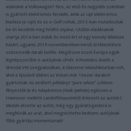
adatokat a Volkswagen? Nos, az első és nagyobb számban
is gyártott elektromos fecskék, amik az Up! elektromos
kiadása (e-Up!) és az e-Golf voltak, 2013-ban mutatkoztak
be és kezdték meg hódító útjukat. Utóbbi eladásainak
startja 2014-ben indult és most ért el egy komoly lélektani
határt, ugyanis 2019 novemberében került értékesítésre
százezredik darab belőle. Megőrizve ezzel Európa egyik
legnépszerűbb e-autójának címét. A hivatalos átadó a
drezdai VW üvegpalotában, a Gläserne Manufakturban volt,
ahol a típusból ebben az évben már 16ezer darabot
gyártottak. Az említett példányt “pure white” színben
fényezték le és tulajdonosa (Maik Jaehde) egészen a
Hannover melletti Landolfshausenből érkezett az autóért.
Miután átvette az autót, még egy gyárlátogatásra is
meghívták az urat, ahol megnézhette kedvenc autójának
főbb gyártási momentumait!