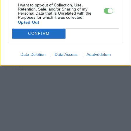
I want to opt-out of Collection, Use,
Retention, Sale, and/or Sharing of my
Három hónap: letarolta a piacot a
Personal Data that Is Unrelated with the
Volkswagen olcsó villanyautó-családja
Purposes for which it was collected.
Elektromos
Opted Out
autó
CONFIRM
27 995 eurót ígért a Volkswagen, de
egyelőre ennyiért kapod csak az ID.
Elektromos
Crosst
autó
Data Deletion
Data Access
Adatvédelem