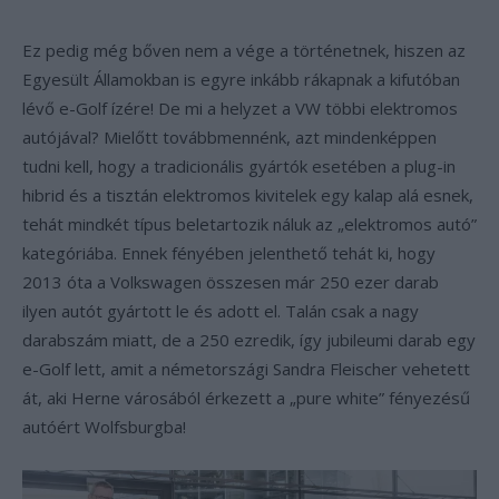
Ez pedig még bőven nem a vége a történetnek, hiszen az
Egyesült Államokban is egyre inkább rákapnak a kifutóban
lévő e-Golf ízére! De mi a helyzet a VW többi elektromos
autójával? Mielőtt továbbmennénk, azt mindenképpen
tudni kell, hogy a tradicionális gyártók esetében a plug-in
hibrid és a tisztán elektromos kivitelek egy kalap alá esnek,
tehát mindkét típus beletartozik náluk az „elektromos autó”
kategóriába. Ennek fényében jelenthető tehát ki, hogy
2013 óta a Volkswagen összesen már 250 ezer darab
ilyen autót gyártott le és adott el. Talán csak a nagy
darabszám miatt, de a 250 ezredik, így jubileumi darab egy
e-Golf lett, amit a németországi Sandra Fleischer vehetett
át, aki Herne városából érkezett a „pure white” fényezésű
autóért Wolfsburgba!