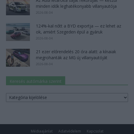
Az Audi letarolta saját rekordjait — készül
minden idők leghatékonyabb villanyautója
2026-08-04
124%-kal nőtt a BYD exportja — ez lehet az
ok, amiért Szegeden épül a gyáruk
2026-08-04
21 ezer előrendelés 20 óra alatt: a kínaiak
megrohanták az MG új villanyautóját
2026-08-04
Keresés autómárka szerint
Keresés
autómárka
szerint
Médiaajánlat
Adatvédelem
Kapcsolat