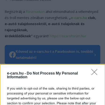
Regisztrálj a
fórumunkon
ahol elmondhatod a véleményed
és troll mentes zónában cseveghetünk.
„
e-cars.hu
club,
e-autó tulajdonosoktól, e-autó tulajoknak és
rajongóknak,
érdeklődőknek”
egyaránt!
https://ecarsforum.hu/
Kövesd az e-cars.hu-t a Facebookon is, további
›
tartalmakért!
e-cars.hu -
Do Not Process My Personal
CÍMKÉK
e-Golf
e-UP
Plug-In Híbrid
Volkswagen
Information
If you wish to opt-out of the sale, sharing to third parties, or
processing of your personal or sensitive information for
targeted advertising by us, please use the below opt-out
section to confirm your selection. Please note that after your