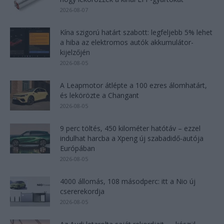
2026-08-07
Kína szigorú határt szabott: legfeljebb 5% lehet
a hiba az elektromos autók akkumulátor-
kijelzőjén
2026-08-05
A Leapmotor átlépte a 100 ezres álomhatárt,
és lekörözte a Changant
2026-08-05
9 perc töltés, 450 kilométer hatótáv – ezzel
indulhat harcba a Xpeng új szabadidő-autója
Európában
2026-08-05
4000 állomás, 108 másodperc: itt a Nio új
csererekordja
2026-08-05