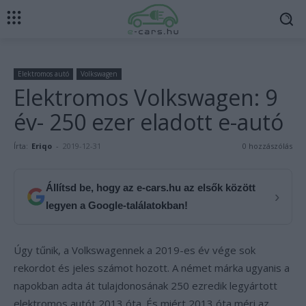
Elektromos autó
Volkswagen
Elektromos Volkswagen: 9
év- 250 ezer eladott e-autó
Írta:
Eriqo
-
2019-12-31
0 hozzászólás
Állítsd be, hogy az e-cars.hu az elsők között
›
legyen a Google-találatokban!
Úgy tűnik, a Volkswagennek a 2019-es év vége sok
rekordot és jeles számot hozott. A német márka ugyanis a
napokban adta át tulajdonosának 250 ezredik legyártott
elektromos autót 2013 óta. És miért 2013 óta méri az