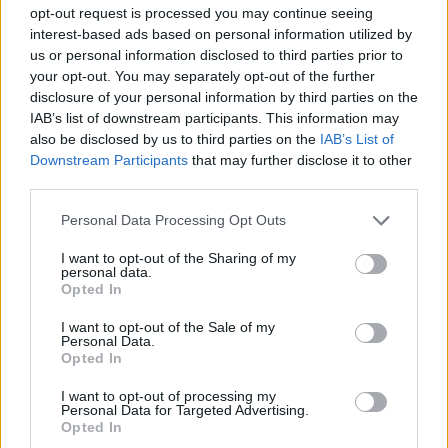
opt-out request is processed you may continue seeing
interest-based ads based on personal information utilized by
us or personal information disclosed to third parties prior to
your opt-out. You may separately opt-out of the further
disclosure of your personal information by third parties on the
IAB’s list of downstream participants. This information may
also be disclosed by us to third parties on the
IAB’s List of
Downstream Participants
that may further disclose it to other
third parties.
Eriqo
Főállásban Informatikus kocka, de lelkében elkötelezett gamer,
Personal Data Processing Opt Outs
kütyü és immár e-autó rajongó!
I want to opt-out of the Sharing of my
personal data.
Opted In
I want to opt-out of the Sale of my
KAPCSOLÓDÓ CIKKEK
TÖBB A SZERZŐTŐL
Personal Data.
Opted In
A Volkswagen bedobta azt a lapot
I want to opt-out of processing my
Kínában, amivel a helyi EV-gyártókat
Personal Data for Targeted Advertising.
Elektromos
Opted In
akarja megelőzni
autó