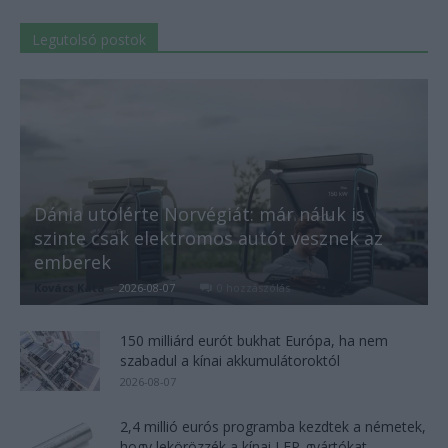
Legutolsó postok
Dánia utolérte Norvégiát: már náluk is
szinte csak elektromos autót vesznek az
emberek
Kovács Kata
-
2026-08-07
0 hozzászólás
150 milliárd eurót bukhat Európa, ha nem
szabadul a kínai akkumulátoroktól
2026-08-07
2,4 millió eurós programba kezdtek a németek,
hogy lekörözzék a kínai LFP-gyártókat