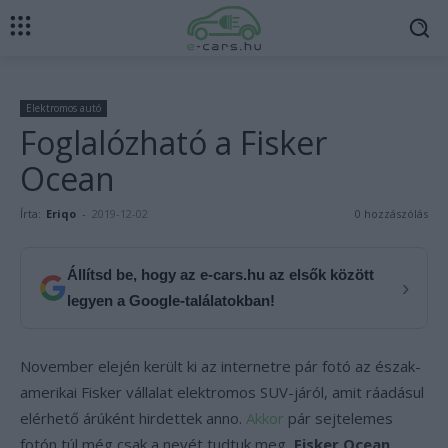
Elektromos autó
Foglalózható a Fisker
Ocean
Írta:
Eriqo
-
2019-12-02
0 hozzászólás
Állítsd be, hogy az e-cars.hu az elsők között
›
legyen a Google-találatokban!
November elején került ki az internetre pár fotó az észak-
amerikai Fisker vállalat elektromos SUV-járól, amit ráadásul
elérhető árúként hirdettek anno.
Akkor
pár sejtelemes
fotón túl még csak a nevét tudtuk meg,
Fisker Ocean
.