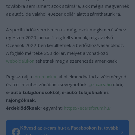
továbbra sem ismert azok számára, akik mégis megvennék
az autót, de valahol 40ezer dollár alatt számíthatunk rá.
A specifikációk sem ismertek még, ezek megismeréséhez
egészen 2020 január 4-éig kell várnunk, míg az első
Oceanök 2022-ben kerülhetnek a bérlőkhöz/vásárlókhoz.
A foglaló mértéke 250 dollár, melyet a vonatkozó
weboldalukon
tehetnek meg a szerencsés amerikaiak!
Regisztrálj a
fórumunkon
ahol elmondhatod a véleményed
és troll mentes zónában cseveghetünk.
„
e-cars.hu
club,
e-autó tulajdonosoktól, e-autó tulajoknak és
rajongóknak,
érdeklődőknek”
egyaránt!
https://ecarsforum.hu/
Kövesd az e-cars.hu-t a Facebookon is, további
›