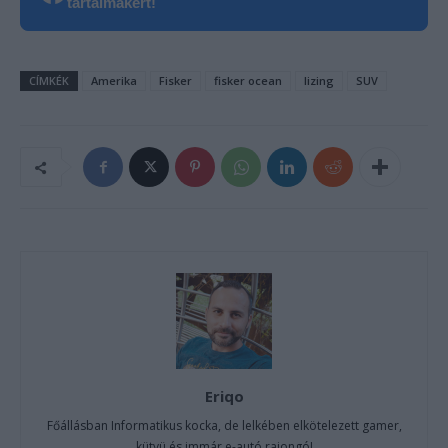
tartalmakért!
CÍMKÉK
Amerika
Fisker
fisker ocean
lizing
SUV
Eriqo
Főállásban Informatikus kocka, de lelkében elkötelezett gamer,
kütyü és immár e-autó rajongó!