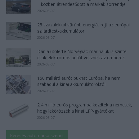
– közben átrendeződött a márkák sorrendje
2026-08-07
25 százalékkal sűrűbb energiát rejt az európai
szilárdtest-akkumulátor
2026-08-07
Dánia utolérte Norvégiát: már náluk is szinte
csak elektromos autót vesznek az emberek
2026-08-07
150 milliárd eurót bukhat Európa, ha nem
szabadul a kínai akkumulátoroktól
2026-08-07
2,4 millió eurós programba kezdtek a németek,
hogy lekörözzék a kínai LFP-gyártókat
2026-08-07
Keresés autómárka szerint