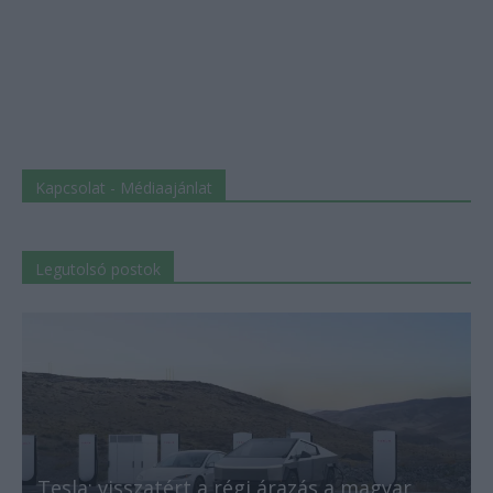
Kapcsolat - Médiaajánlat
Legutolsó postok
Tesla: visszatért a régi árazás a magyar