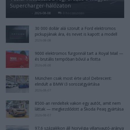
Supercharger-hálózaton
Kovács Kata
-
2026-08-08
0 hozzászólás
30 000 dollár alá szorult a Ford elektromos
pickupjának ára, és nevet is kapott a modell
2026-08-08
9000 elektromos furgonnál tart a Royal Mail —
és brutális tempóban bővül a flotta
2026-08-08
München csak most érte utol Debrecent:
elindult a BMW i3 sorozatgyártása
2026-08-07
8500-an rendeltek vakon egy autót, amit nem
láttak — megkezdődött a Škoda Peaq gyártása
2026-08-07
97,6 százalékon áll Norvégia villanyautó-aránya