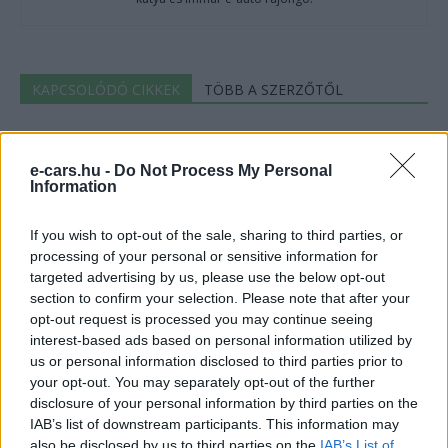
KAPCSOLÓDÓ CIKKEK
TÖBB A SZERZŐTŐL
Megtorpant az elektromos átállás
Amerikában
e-cars.hu -
Do Not Process My Personal
Elektromos
Information
autó
If you wish to opt-out of the sale, sharing to third parties, or
Magyarország az egyik legjobb hely az
processing of your personal or sensitive information for
e-autók lízingelésére
targeted advertising by us, please use the below opt-out
Elektromos
autó
section to confirm your selection. Please note that after your
opt-out request is processed you may continue seeing
Feketelistára került a kínai CATL
interest-based ads based on personal information utilized by
akkumulátorgyártó Amerikában
us or personal information disclosed to third parties prior to
your opt-out. You may separately opt-out of the further
Akkumulátor
disclosure of your personal information by third parties on the
IAB’s list of downstream participants. This information may
also be disclosed by us to third parties on the
IAB’s List of