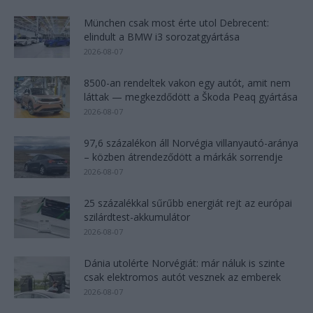
München csak most érte utol Debrecent:
elindult a BMW i3 sorozatgyártása
2026-08-07
8500-an rendeltek vakon egy autót, amit nem
láttak — megkezdődött a Škoda Peaq gyártása
2026-08-07
97,6 százalékon áll Norvégia villanyautó-aránya
– közben átrendeződött a márkák sorrendje
2026-08-07
25 százalékkal sűrűbb energiát rejt az európai
szilárdtest-akkumulátor
2026-08-07
Dánia utolérte Norvégiát: már náluk is szinte
csak elektromos autót vesznek az emberek
2026-08-07