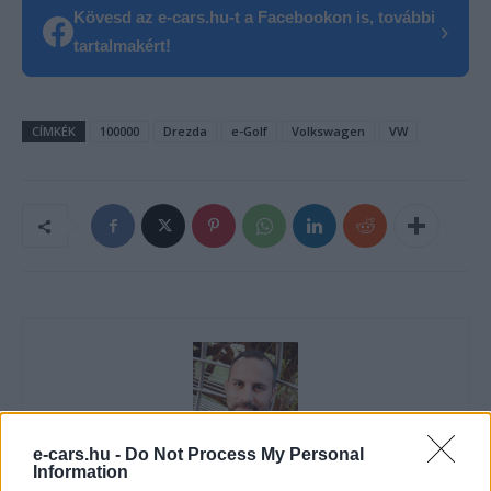
Kövesd az e-cars.hu-t a Facebookon is, további
›
tartalmakért!
CÍMKÉK
100000
Drezda
e-Golf
Volkswagen
VW
e-cars.hu -
Do Not Process My Personal
Information
Eriqo