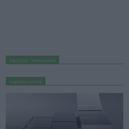
Kapcsolat - Médiaajánlat
Legutolsó postok