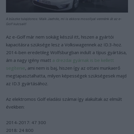
A büszke tulajdonos: Maik Jaehde, mi is ekkora mosollyal vennénk át az e-
Golf kulcsait!
Az e-Golf már nem sokáig készül itt, hiszen a gyártói
kapacitásra szüksége lesz a Volkswagennek az ID.3-hoz.
2014-ben eredetileg Wolfsburgban indult a típus gyártása,
ám a nagy igény miatt
a drezdai gyárnak is be kellett
segítenie
, ami nem is baj, hiszen így az ottani munkaerő
megtapasztalhatta, milyen képességek szükségesek majd
az ID.3 gyártásához.
Az elektromos Golf eladási számai így alakultak az elmúlt
években:
2014-2017: 47 300
2018: 24 800