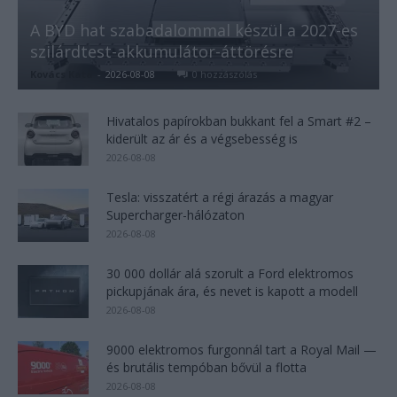
A BYD hat szabadalommal készül a 2027-es
szilárdtest-akkumulátor-áttörésre
Kovács Kata
-
2026-08-08
0 hozzászólás
Hivatalos papírokban bukkant fel a Smart #2 –
kiderült az ár és a végsebesség is
2026-08-08
Tesla: visszatért a régi árazás a magyar
Supercharger-hálózaton
2026-08-08
30 000 dollár alá szorult a Ford elektromos
pickupjának ára, és nevet is kapott a modell
2026-08-08
9000 elektromos furgonnál tart a Royal Mail —
és brutális tempóban bővül a flotta
2026-08-08