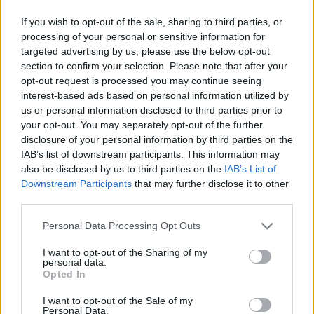
Főállásban Informatikus kocka, de lelkében elkötelezett gamer,
If you wish to opt-out of the sale, sharing to third parties, or
kütyü és immár e-autó rajongó!
processing of your personal or sensitive information for
targeted advertising by us, please use the below opt-out
section to confirm your selection. Please note that after your
opt-out request is processed you may continue seeing
KAPCSOLÓDÓ CIKKEK
TÖBB A SZERZŐTŐL
interest-based ads based on personal information utilized by
us or personal information disclosed to third parties prior to
your opt-out. You may separately opt-out of the further
A Volkswagen bedobta azt a lapot
disclosure of your personal information by third parties on the
Kínában, amivel a helyi EV-gyártókat
IAB’s list of downstream participants. This information may
Elektromos
akarja megelőzni
autó
also be disclosed by us to third parties on the
IAB’s List of
Downstream Participants
that may further disclose it to other
Három hónap: letarolta a piacot a
third parties.
Volkswagen olcsó villanyautó-családja
Elektromos
Personal Data Processing Opt Outs
autó
I want to opt-out of the Sharing of my
27 995 eurót ígért a Volkswagen, de
personal data.
Opted In
egyelőre ennyiért kapod csak az ID.
Elektromos
Crosst
autó
I want to opt-out of the Sale of my
Personal Data.