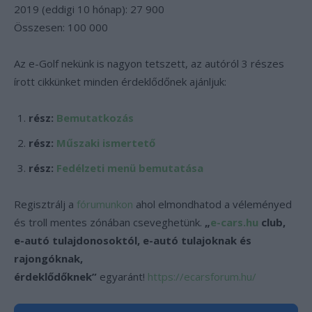
2019 (eddigi 10 hónap): 27 900
Összesen: 100 000
Az e-Golf nekünk is nagyon tetszett, az autóról 3 részes
írott cikkünket minden érdeklődőnek ajánljuk:
rész:
Bemutatkozás
rész:
Műszaki ismertető
rész:
Fedélzeti menü bemutatása
Regisztrálj a
fórumunkon
ahol elmondhatod a véleményed
és troll mentes zónában cseveghetünk.
„
e-cars.hu
club,
e-autó tulajdonosoktól, e-autó tulajoknak és
rajongóknak,
érdeklődőknek”
egyaránt!
https://ecarsforum.hu/