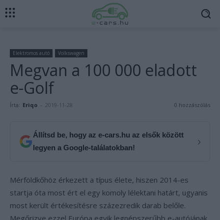
Elektromos autó
Volkswagen
Megvan a 100 000 eladott
e-Golf
Írta:
Eriqo
-
2019-11-28
0 hozzászólás
Állítsd be, hogy az e-cars.hu az elsők között
›
legyen a Google-találatokban!
Mérföldkőhöz érkezett a típus élete, hiszen 2014-es
startja óta most ért el egy komoly lélektani határt, ugyanis
most került értékesítésre százezredik darab belőle.
Megőrizve ezzel Európa egyik legnépszerűbb e-autójának