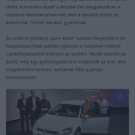
címét. A hivatalos átadó a drezdai VW üvegpalotában, a
Gläserne Manufakturban volt, ahol a típusból ebben az
évben már 16ezer darabot gyártottak.
Az említett példányt „pure white” színben fényezték le és
tulajdonosa (Maik Jaehde) egészen a Hannover melletti
Landolfshausenből érkezett az autóért. Miután átvette az
autót, még egy gyárlátogatásra is meghívták az urat, ahol
megnézhette kedvenc autójának főbb gyártási
momentumait!