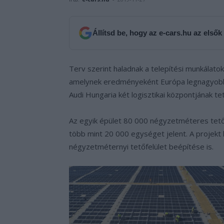
Állítsd be, hogy az e-cars.hu az elsők
Terv szerint haladnak a telepítési munkálato
amelynek eredményeként Európa legnagyobb, 
Audi Hungaria két logisztikai központjának te
Az egyik épület 80 000 négyzetméteres tetőf
több mint 20 000 egységet jelent. A projek
négyzetméternyi tetőfelület beépítése is.