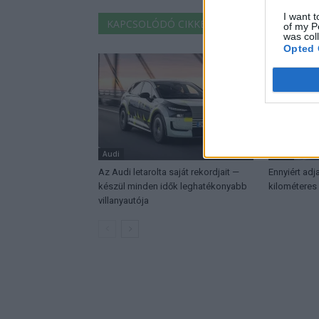
I want t
KAPCSOLÓDÓ CIKKEK
TÖBB A SZERZŐT
of my P
was col
Opted 
Audi
Audi
Az Audi letarolta saját rekordjait —
Ennyiért adj
készül minden idők leghatékonyabb
kilométeres 
villanyautója