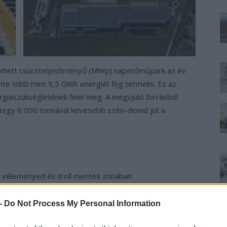
pített csúcsteljesítményű (MWp) naperőműpark az év
e több mint 9,5 GWh energiát fog termelni. Ez az
giaszükségletének felel meg. A megújuló forrásból
egy 6 000 tonnával kevesebb szén-dioxid jut a
 véleményed és troll mentes zónában
ajdonosoktól, e-autó tulajoknak és rajongóknak,
um.hu/
 -
Do Not Process My Personal Information