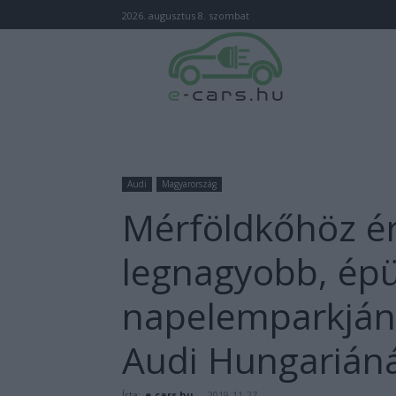
2026. augusztus 8. szombat
Audi
Magyarország
Mérföldkőhöz é
legnagyobb, épül
napelemparkjána
Audi Hungariáná
Írta:
e-cars.hu
-
2019-11-27