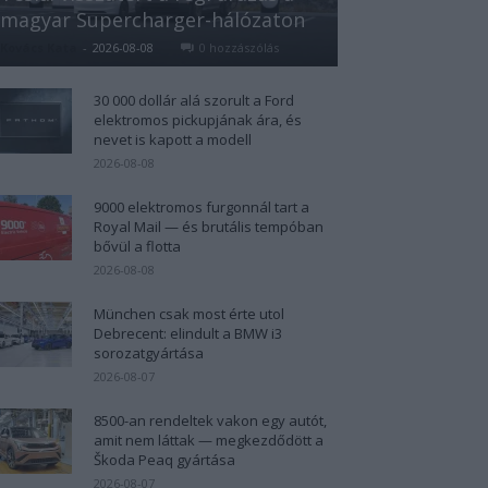
magyar Supercharger-hálózaton
Kovács Kata
-
2026-08-08
0 hozzászólás
30 000 dollár alá szorult a Ford
elektromos pickupjának ára, és
nevet is kapott a modell
2026-08-08
9000 elektromos furgonnál tart a
Royal Mail — és brutális tempóban
bővül a flotta
2026-08-08
München csak most érte utol
Debrecent: elindult a BMW i3
sorozatgyártása
2026-08-07
8500-an rendeltek vakon egy autót,
amit nem láttak — megkezdődött a
Škoda Peaq gyártása
2026-08-07