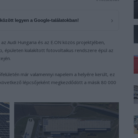
›
 között legyen a Google-találatokban!
k az Audi Hungaria és az E.ON közös projektjében,
épületen kialakított fotovoltaikus rendszere épül az
tején.
elületén már valamennyi napelem a helyére került, ez
t következő lépcsőjeként megkezdődött a másik 80 000