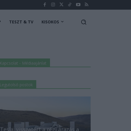
P
TESZT & TV
KISOKOS
Kapcsolat - Médiaajánlat
Legutolsó postok
Tesla: visszatért a régi árazás a