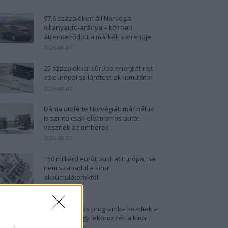
97,6 százalékon áll Norvégia
villanyautó-aránya – közben
átrendeződött a márkák sorrendje
2026-08-07
25 százalékkal sűrűbb energiát rejt
az európai szilárdtest-akkumulátor
2026-08-07
Dánia utolérte Norvégiát: már náluk
is szinte csak elektromos autót
vesznek az emberek
2026-08-07
150 milliárd eurót bukhat Európa, ha
nem szabadul a kínai
akkumulátoroktól
2026-08-07
2,4 millió eurós programba kezdtek a
németek, hogy lekörözzék a kínai
LFP-gyártókat