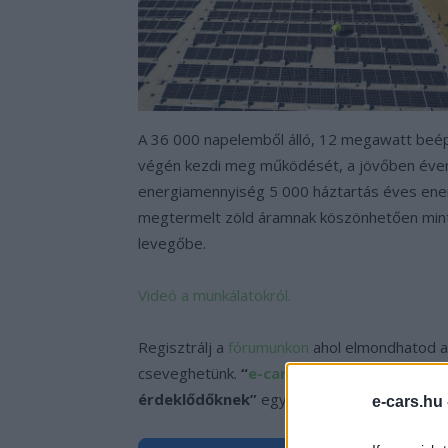
A 36 000 napelemből álló, 12 megawatt beé
végén kezdi meg működését, a jövőben évent
energiamennyiség 5 000 háztartás éves ener
megtermelt zöld áramnak köszönhetően mint
levegőbe.
Videó a munkálatokról.
Regisztrálj a
fórumunkon
ahol elmondhatod a
cseveghetünk.
“
e-cars.hu
club, e-autó tul
érdeklődőknek”
egyaránt!
https://ecarsfor
e-cars.hu