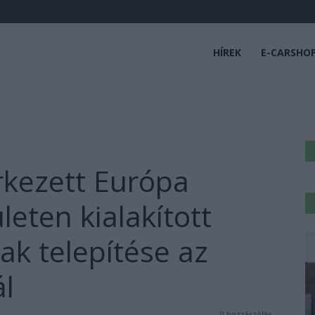
HÍREK
E-CARSHO
rkezett Európa
eten kialakított
k telepítése az
l
0 hozzászólás