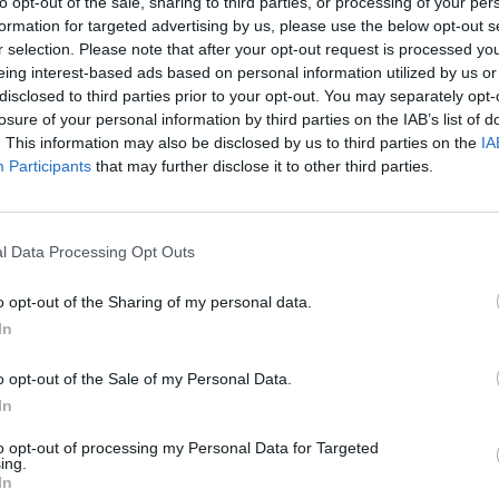
to opt-out of the sale, sharing to third parties, or processing of your per
›
, további tartalmakért!
formation for targeted advertising by us, please use the below opt-out s
r selection. Please note that after your opt-out request is processed y
eing interest-based ads based on personal information utilized by us or
disclosed to third parties prior to your opt-out. You may separately opt-
losure of your personal information by third parties on the IAB’s list of
mpark
. This information may also be disclosed by us to third parties on the
IA
Ke
Participants
that may further disclose it to other third parties.
a
sz
l Data Processing Opt Outs
o opt-out of the Sharing of my personal data.
In
o opt-out of the Sale of my Personal Data.
 a váltáson töprengsz? Érdekelnek a legfrissebb hírek az e-
In
ztatnak a legújabb fejlesztések az elektromosság és a
or jó helyen jársz!
to opt-out of processing my Personal Data for Targeted
ing.
In