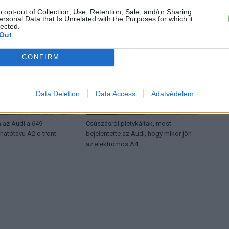
o opt-out of Collection, Use, Retention, Sale, and/or Sharing
ŐL
ersonal Data that Is Unrelated with the Purposes for which it
lected.
Out
CONFIRM
Data Deletion
Data Access
Adatvédelem
Audi
a az Audi a 649
Csúszásról pletykáltak, most
hatótávú A2 e-tront
bejelentette az Audi, hogy mikor jön
az elektromos A4