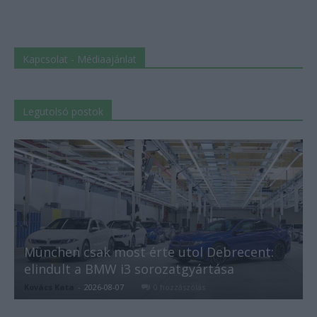
Kapcsolat - Médiaajánlat
Legutolsó postok
München csak most érte utol Debrecent:
elindult a BMW i3 sorozatgyártása
Kovács Kata
-
2026-08-07
0 hozzászólás