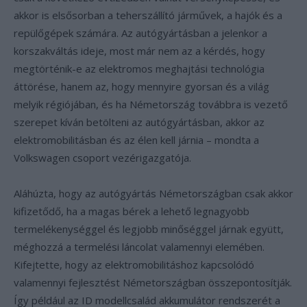
akkor is elsősorban a teherszállító járművek, a hajók és a
repülőgépek számára. Az autógyártásban a jelenkor a
korszakváltás ideje, most már nem az a kérdés, hogy
megtörténik-e az elektromos meghajtási technológia
áttörése, hanem az, hogy mennyire gyorsan és a világ
melyik régiójában, és ha Németország továbbra is vezető
szerepet kíván betölteni az autógyártásban, akkor az
elektromobilitásban és az élen kell járnia – mondta a
Volkswagen csoport vezérigazgatója.
Aláhúzta, hogy az autógyártás Németországban csak akkor
kifizetődő, ha a magas bérek a lehető legnagyobb
termelékenységgel és legjobb minőséggel járnak együtt,
méghozzá a termelési láncolat valamennyi elemében.
Kifejtette, hogy az elektromobilitáshoz kapcsolódó
valamennyi fejlesztést Németországban összepontosítják.
Így például az ID modellcsalád akkumulátor rendszerét a