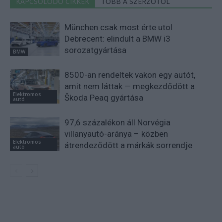
KAPCSOLÓDÓ CIKKEK
TÖBB A SZERZŐTŐL
München csak most érte utol
Debrecent: elindult a BMW i3
sorozatgyártása
BMW
8500-an rendeltek vakon egy autót,
amit nem láttak — megkezdődött a
Elektromos
Škoda Peaq gyártása
autó
97,6 százalékon áll Norvégia
villanyautó-aránya – közben
Elektromos
átrendeződött a márkák sorrendje
autó