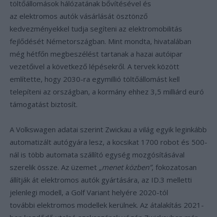
töltőállomások hálózatának bővítésével és
az elektromos autók vásárlását ösztönző
kedvezményekkel tudja segíteni az elektromobilitás
fejlődését Németországban. Mint mondta, hivatalában
még hétfőn megbeszélést tartanak a hazai autóipar
vezetőivel a következő lépésekről. A tervek között
említette, hogy 2030-ra egymillió töltőállomást kell
telepíteni az országban, a kormány ehhez 3,5 milliárd euró
támogatást biztosít.
A Volkswagen adatai szerint Zwickau a világ egyik leginkább
automatizált autógyára lesz, a kocsikat 1700 robot és 500-
nál is több automata szállító egység mozgósításával
szerelik össze. Az üzemet
„menet közben”
, fokozatosan
állítják át elektromos autók gyártására, az ID.3 melletti
jelenlegi modell, a Golf Variant helyére 2020-tól
további elektromos modellek kerülnek. Az átalakítás 2021-