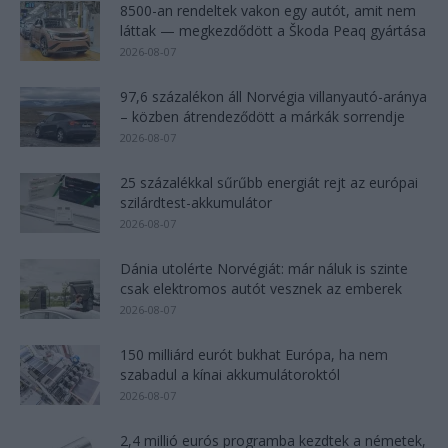
8500-an rendeltek vakon egy autót, amit nem
láttak — megkezdődött a Škoda Peaq gyártása
2026-08-07
97,6 százalékon áll Norvégia villanyautó-aránya
– közben átrendeződött a márkák sorrendje
2026-08-07
25 százalékkal sűrűbb energiát rejt az európai
szilárdtest-akkumulátor
2026-08-07
Dánia utolérte Norvégiát: már náluk is szinte
csak elektromos autót vesznek az emberek
2026-08-07
150 milliárd eurót bukhat Európa, ha nem
szabadul a kínai akkumulátoroktól
2026-08-07
2,4 millió eurós programba kezdtek a németek,