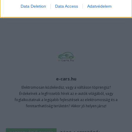
Data Deletion
Data Access
Adatvédelem
e-cars.hu
Elektromosan közlekedsz, vagy a váltáson töprengsz?
Érdekelnek a legfrissebb hírek az e-autók világából, vagy
foglalkoztatnak a legújabb fejlesztések az elektromosság és a
fenntarthatóság területén? Akkor jó helyen jársz!