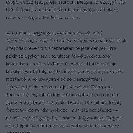
csoport vezérigazgatója, Herbert Diess a sorozatgyártás
beindításának alkalmából tartott ünnepségen, amelyen
részt vett Angela Merkel kancellár is.
Mint mondta, egy olyan
„ipari nemzetnek, mint
Németország mindig újra fel kell találnia magát”
, mert csak
a fejlődés révén tudja fenntartani teljesítményét. Erre
példa az egykori NDK területén fekvő Zwickau, ahol
kezdetben – a két világháború között – Horch márkájú
kocsikat gyártottak, az NDK idején pedig Trabantokat, és
mostantól a Volkswagen első sorozatgyártásra
fejlesztett elektromos autóját. A zwickaui üzem lesz
Európa legnagyobb és leghatékonyabb elektromosautó-
gyára, átalakítására 1,2 milliárd eurót (390 milliárd forint)
fordítanak, és mind a nyolcezer munkatársat átképzik –
mondta a vezérigazgató, kiemelve, hogy valószínűleg ez
az autóipar történetének legnagyobb szabású
„képzési