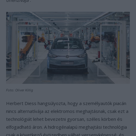
offenzívája”
.
Foto: Oliver Killig
Herbert Diess hangsúlyozta, hogy a személyautók piacán
nincs alternatívája az elektromos meghajtásnak, csak ezt a
technológiát lehet bevezetni gyorsan, széles körben és
elfogadható áron. A hidrogénalapú meghajtási technológia
csak a következő évtizedben válhat versenyképessé, és