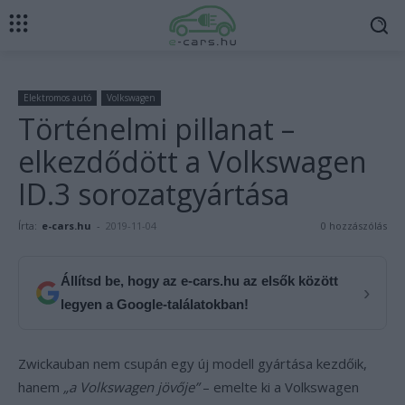
Elektromos autó
Volkswagen
Történelmi pillanat –
elkezdődött a Volkswagen
ID.3 sorozatgyártása
Írta:
e-cars.hu
-
2019-11-04
0 hozzászólás
Állítsd be, hogy az e-cars.hu az elsők között
›
legyen a Google-találatokban!
Zwickauban nem csupán egy új modell gyártása kezdőik,
hanem
„a Volkswagen jövője”
– emelte ki a Volkswagen