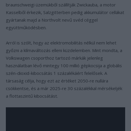
braunschweigi üzemükből szállítják Zwickauba, a motor
Kasselből érkezik, Salzgitterben pedig akkumulátor cellákat
gyártanak majd a Northvolt nevű svéd céggel
együttműködésben.
Arról is szólt, hogy az elektromobilitás nélkül nem lehet
győzni a klímaváltozás elleni küzdelemben. Mint mondta, a
Volkswagen csoporthoz tartozó márkák jelenleg
használatban lévő mintegy 100 millió gépkocsija a globális
szén-dioxid-kibocsátás 1 százalékáért felelősek. A
társaság célja, hogy ezt az értéket 2050-re nullára
csökkentse, és a már 2025-re 30 százalékkal mérsékeljék
a flottaszintű kibocsátást.