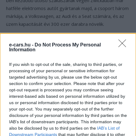
ben kezdődő utolsó szakaszának végén Zwickauban már
hatféle elektromos autót gyártanak majd, a csoport három
márkája, a Volkswagen, az Audi és a Seat számára, és az
üzem kapacitását évi 300 ezer darabra növelik.
Az ID.3 mindennapos használatra szánt, kompakt autó,
e-cars.hu -
Do Not Process My Personal
alaptípusa egy 45 kilowattóra teljesítményű akkumulátorral
Information
rendelkezik, egy feltöltéssel legfeljebb 330 kilométert tud
megtenni, ára 30 ezer euró körül lesz, Európában még
If you wish to opt-out of the sale, sharing to third parties, or
nincs kereskedelmi forgalomban.
processing of your personal or sensitive information for
targeted advertising by us, please use the below opt-out
section to confirm your selection. Please note that after your
opt-out request is processed you may continue seeing
interest-based ads based on personal information utilized by
us or personal information disclosed to third parties prior to
your opt-out. You may separately opt-out of the further
disclosure of your personal information by third parties on the
IAB’s list of downstream participants. This information may
also be disclosed by us to third parties on the
IAB’s List of
Downstream Participants
that may further disclose it to other