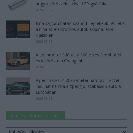
hogy lekörözzék a kínai LFP-gyártókat
2026-08-07
Kína szigorú határt szabott: legfeljebb 5% lehet
a hiba az elektromos autók akkumulátor-
kijelzőjén
2026-08-05
A Leapmotor átlépte a 100 ezres álomhatárt,
és lekörözte a Changant
2026-08-05
9 perc töltés, 450 kilométer hatótáv – ezzel
indulhat harcba a Xpeng új szabadidő-autója
Európában
2026-08-05
Keresés autómárka szerint
Keresés
autómárka