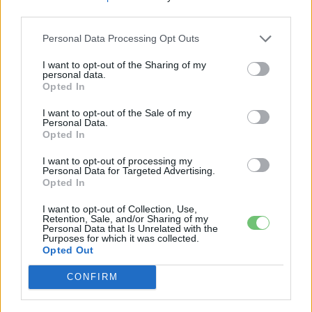
third parties.
Personal Data Processing Opt Outs
I want to opt-out of the Sharing of my
Regisztrálj a
fórumunkon
ahol elmondhatod a véleményed
personal data.
Opted In
és troll mentes zónában cseveghetünk.
“
e-cars.hu
club, e-
autó tulajdonosoktól, e-autó tulajoknak és
I want to opt-out of the Sale of my
Personal Data.
rajongóknak,
Opted In
érdeklődőknek”
egyaránt!
https://ecarsforum.hu/
I want to opt-out of processing my
Personal Data for Targeted Advertising.
Opted In
Kövesd az e-cars.hu-t a Facebookon is, további
›
tartalmakért!
I want to opt-out of Collection, Use,
Retention, Sale, and/or Sharing of my
Personal Data that Is Unrelated with the
Purposes for which it was collected.
Opted Out
CÍMKÉK
Elektromos autó
Gyártás
Volkswagen ID. 3
CONFIRM
Zwickau