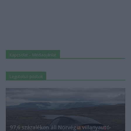
Kapcsolat - Médiaajánlat
Legutolsó postok
97,6 százalékon áll Norvégia villanyautó-