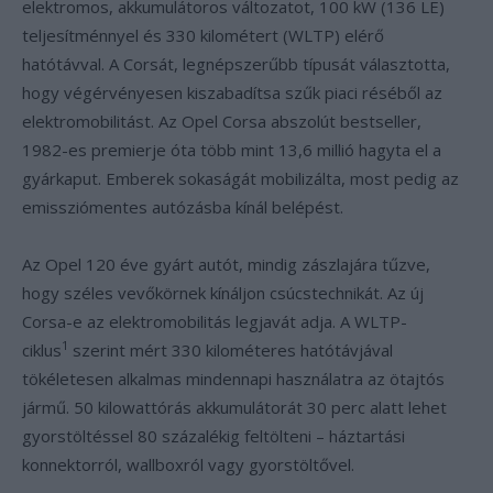
elektromos, akkumulátoros változatot, 100 kW (136 LE)
teljesítménnyel és 330 kilométert (WLTP) elérő
hatótávval. A Corsát, legnépszerűbb típusát választotta,
hogy végérvényesen kiszabadítsa szűk piaci réséből az
elektromobilitást. Az Opel Corsa abszolút bestseller,
1982-es premierje óta több mint 13,6 millió hagyta el a
gyárkaput. Emberek sokaságát mobilizálta, most pedig az
emissziómentes autózásba kínál belépést.
Az Opel 120 éve gyárt autót, mindig zászlajára tűzve,
hogy széles vevőkörnek kínáljon csúcstechnikát. Az új
Corsa-e az elektromobilitás legjavát adja. A WLTP-
1
ciklus
szerint mért 330 kilométeres hatótávjával
tökéletesen alkalmas mindennapi használatra az ötajtós
jármű. 50 kilowattórás akkumulátorát 30 perc alatt lehet
gyorstöltéssel 80 százalékig feltölteni – háztartási
konnektorról, wallboxról vagy gyorstöltővel.