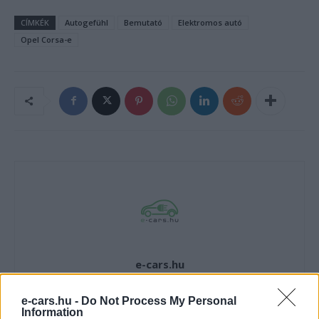
CÍMKÉK
Autogefühl
Bemutató
Elektromos autó
Opel Corsa-e
e-cars.hu
Elektromosan közlekedsz, vagy a váltáson töprengsz?
Érdekelnek a legfrissebb hírek az e-autók világából, vagy
e-cars.hu -
Do Not Process My Personal
Information
foglalkoztatnak a legújabb fejlesztések az elektromosság és a