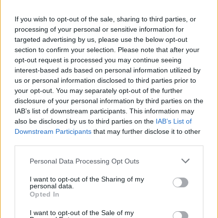
fenntarthatóság területén? Akkor jó helyen jársz!
If you wish to opt-out of the sale, sharing to third parties, or
processing of your personal or sensitive information for
targeted advertising by us, please use the below opt-out
section to confirm your selection. Please note that after your
KAPCSOLÓDÓ CIKKEK
TÖBB A SZERZŐTŐL
opt-out request is processed you may continue seeing
interest-based ads based on personal information utilized by
97,6 százalékon áll Norvégia
us or personal information disclosed to third parties prior to
villanyautó-aránya – közben
your opt-out. You may separately opt-out of the further
Elektromos
átrendeződött a márkák sorrendje
disclosure of your personal information by third parties on the
autó
IAB’s list of downstream participants. This information may
also be disclosed by us to third parties on the
IAB’s List of
25 százalékkal sűrűbb energiát rejt az
Downstream Participants
that may further disclose it to other
európai szilárdtest-akkumulátor
third parties.
Akkumulátor
Personal Data Processing Opt Outs
Dánia utolérte Norvégiát: már náluk is
I want to opt-out of the Sharing of my
szinte csak elektromos autót vesznek
personal data.
Elektromos
az emberek
Opted In
autó
I want to opt-out of the Sale of my