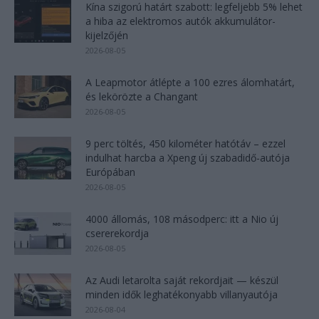
Kína szigorú határt szabott: legfeljebb 5% lehet
a hiba az elektromos autók akkumulátor-
kijelzőjén
2026-08-05
A Leapmotor átlépte a 100 ezres álomhatárt,
és lekörözte a Changant
2026-08-05
9 perc töltés, 450 kilométer hatótáv – ezzel
indulhat harcba a Xpeng új szabadidő-autója
Európában
2026-08-05
4000 állomás, 108 másodperc: itt a Nio új
csererekordja
2026-08-05
Az Audi letarolta saját rekordjait — készül
minden idők leghatékonyabb villanyautója
2026-08-04