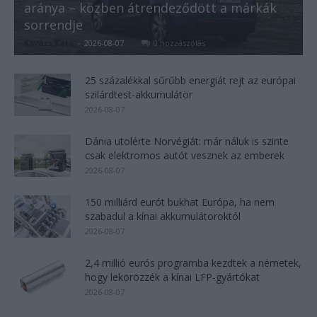
aránya – közben átrendeződött a márkák
sorrendje
Kovács Kata
-
2026-08-07
0 hozzászólás
25 százalékkal sűrűbb energiát rejt az európai
szilárdtest-akkumulátor
2026-08-07
Dánia utolérte Norvégiát: már náluk is szinte
csak elektromos autót vesznek az emberek
2026-08-07
150 milliárd eurót bukhat Európa, ha nem
szabadul a kínai akkumulátoroktól
2026-08-07
2,4 millió eurós programba kezdtek a németek,
hogy lekörözzék a kínai LFP-gyártókat
2026-08-07