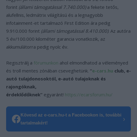
forint
(állami támogatással 7.740.000)
a fekete tetős,
alufellnis, ledmátrix világítású és a legnagyobb
infotainment-et tartalmazó First Edition ára pedig
9.910.000 forint
(állami támogatással 8.410.000)
. Az autóra
5 év/100.000 kilométer garancia vonatkozik, az
akkumulátorra pedig nyolc év.
Regisztrálj a
fórumunkon
ahol elmondhatod a véleményed
és troll mentes zónában cseveghetünk.
“
e-cars.hu
club, e-
autó tulajdonosoktól, e-autó tulajoknak és
rajongóknak,
érdeklődőknek”
egyaránt!
https://ecarsforum.hu/
Kövesd az e-cars.hu-t a Facebookon is, további
›
tartalmakért!