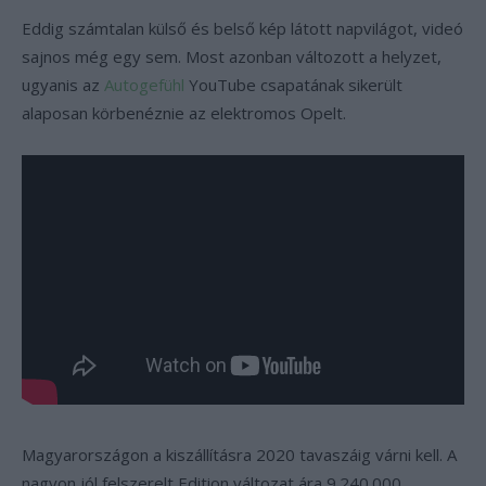
Eddig számtalan külső és belső kép látott napvilágot, videó
sajnos még egy sem. Most azonban változott a helyzet,
ugyanis az
Autogefühl
YouTube csapatának sikerült
alaposan körbenéznie az elektromos Opelt.
Magyarországon
a kiszállításra 2020 tavaszáig várni kell. A
nagyon jól felszerelt Edition változat ára 9.240.000