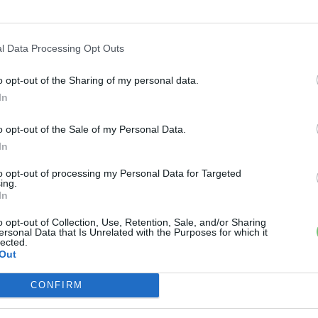
 véleményed és troll mentes zónában
ajdonosoktól, e-autó tulajoknak és rajongóknak,
l Data Processing Opt Outs
um.hu/
o opt-out of the Sharing of my personal data.
In
›
, további tartalmakért!
o opt-out of the Sale of my Personal Data.
In
an
Volkswagen
to opt-out of processing my Personal Data for Targeted
ing.
In
o opt-out of Collection, Use, Retention, Sale, and/or Sharing
ersonal Data that Is Unrelated with the Purposes for which it
lected.
Out
CONFIRM