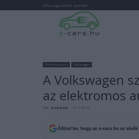
2026. augusztus 8. szombat
Elektromos autó
Volkswagen
A Volkswagen sz
az elektromos a
Írta:
e-cars.hu
-
2019-08-09
Állítsd be, hogy az e-cars.hu az elsők