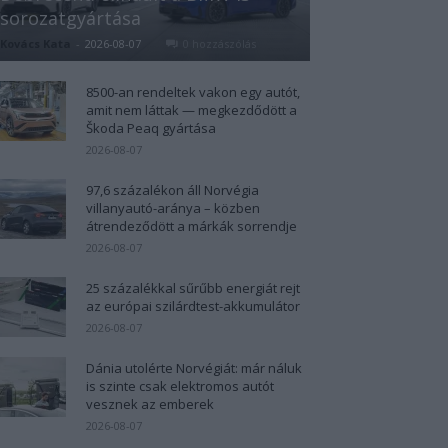
sorozatgyártása
Kovács Kata
-
2026-08-07
0 hozzászólás
8500-an rendeltek vakon egy autót,
amit nem láttak — megkezdődött a
Škoda Peaq gyártása
2026-08-07
97,6 százalékon áll Norvégia
villanyautó-aránya – közben
átrendeződött a márkák sorrendje
2026-08-07
25 százalékkal sűrűbb energiát rejt
az európai szilárdtest-akkumulátor
2026-08-07
Dánia utolérte Norvégiát: már náluk
is szinte csak elektromos autót
vesznek az emberek
2026-08-07