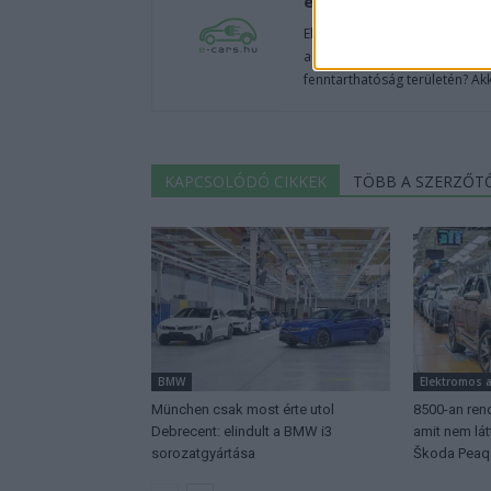
e-cars.hu
Elektromosan közlekedsz, vagy
autók világából, vagy foglalko
fenntarthatóság területén? Akk
KAPCSOLÓDÓ CIKKEK
TÖBB A SZERZŐT
BMW
Elektromos 
München csak most érte utol
8500-an rend
Debrecent: elindult a BMW i3
amit nem lá
sorozatgyártása
Škoda Peaq