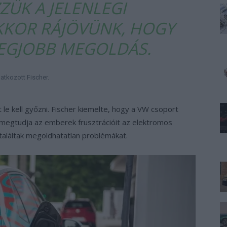
ZÜK A JELENLEGI
KKOR RÁJÖVÜNK, HOGY
LEGJOBB MEGOLDÁS.
latkozott Fischer.
e kell győzni. Fischer kiemelte, hogy a VW csoport
megtudja az emberek frusztrációit az elektromos
találtak megoldhatatlan problémákat.