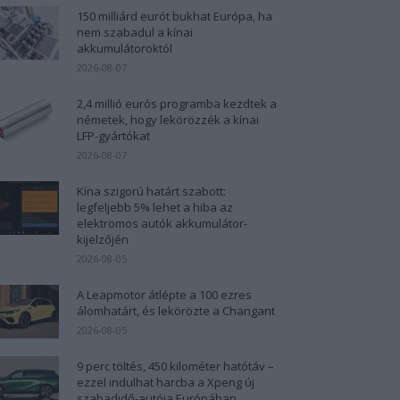
150 milliárd eurót bukhat Európa, ha
nem szabadul a kínai
akkumulátoroktól
2026-08-07
2,4 millió eurós programba kezdtek a
németek, hogy lekörözzék a kínai
LFP-gyártókat
2026-08-07
Kína szigorú határt szabott:
legfeljebb 5% lehet a hiba az
elektromos autók akkumulátor-
kijelzőjén
2026-08-05
A Leapmotor átlépte a 100 ezres
álomhatárt, és lekörözte a Changant
2026-08-05
9 perc töltés, 450 kilométer hatótáv –
ezzel indulhat harcba a Xpeng új
szabadidő-autója Európában