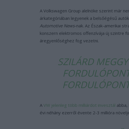
A Volkswagen Group alelnöke szerint már nem 
árkategóriában legyenek a belsőégésű autókka
Automotive News
-nak. Az Észak-amerikai str
konszern elektromos offenzívája új szintre f
áregyenlőséghez fog vezetni.
SZILÁRD MEGGY
FORDULÓPONT 
FORDULÓPONT 
A
VW jelenleg több milliárdot invesztál
abba, 
évi néhány ezerről évente 2-3 millióra növelj