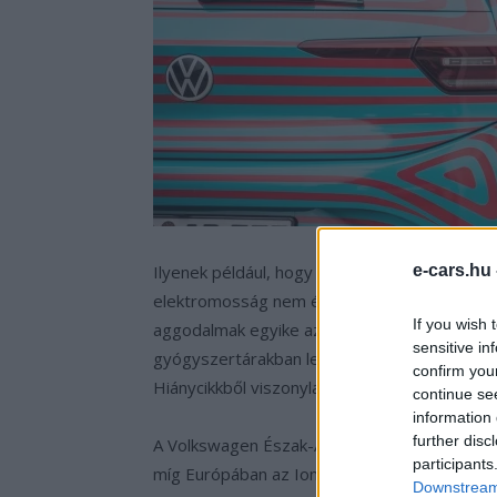
Ilyenek például, hogy az elektromos autót hog
e-cars.hu
elektromosság nem éppen jó barátok. Továb
If you wish 
aggodalmak egyike az érdeklődők szemében.
sensitive in
gyógyszertárakban lehetett venni benzint, m
confirm you
Hiánycikkből viszonylag hamar alapvető árucik
continue se
information 
further disc
A Volkswagen Észak-Amerikában az Electrify
participants
míg Európában az Ionity hálózat kiépítésében
Downstream 