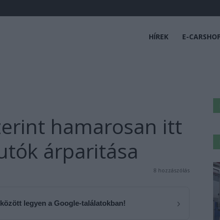
HÍREK
E-CARSHO
erint hamarosan itt
utók árparitása
8 hozzászólás
›
 között legyen a Google-találatokban!