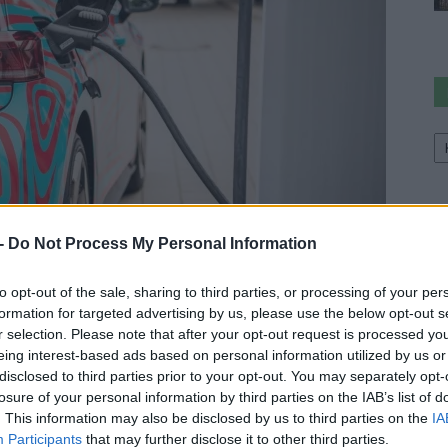
Ke
a
sz
y lehet esőben vezetni illetve tölteni. Hisz a víz és az
 -
Do Not Process My Personal Information
bá az e-töltőpontok lefedettsége a legnagyobb
to opt-out of the sale, sharing to third parties, or processing of your per
 Gondoljunk csak bele, hogy 100 éve csupán csak
formation for targeted advertising by us, please use the below opt-out s
ára pedig 122 ezer benzinkút van az USA-ban.
r selection. Please note that after your opt-out request is processed y
k lett.
eing interest-based ads based on personal information utilized by us or
disclosed to third parties prior to your opt-out. You may separately opt-
losure of your personal information by third parties on the IAB’s list of
 America kezdeményezés keretében telepít töltőket,
. This information may also be disclosed by us to third parties on the
IA
 és fellendítésében vesz részt.
Participants
that may further disclose it to other third parties.