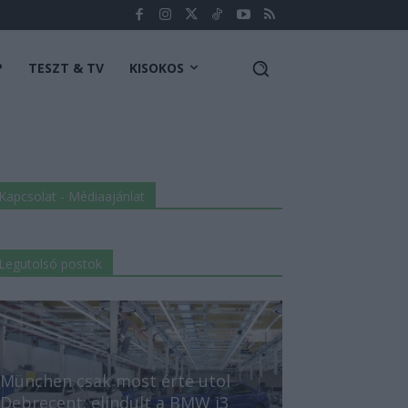
P
TESZT & TV
KISOKOS
Kapcsolat - Médiaajánlat
Legutolsó postok
München csak most érte utol
Debrecent: elindult a BMW i3