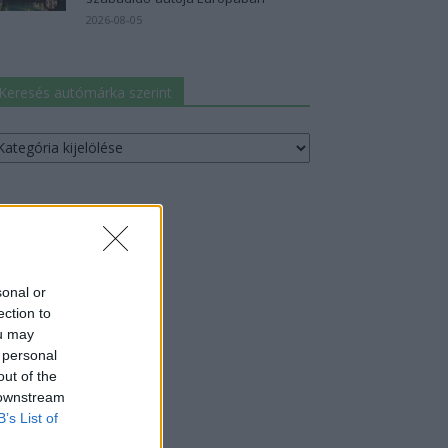
2026-08-05
Keresés autómárka szerint
resés
utómárka
erint
sonal or
ection to
ou may
 personal
out of the
 downstream
B’s List of