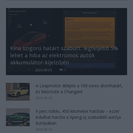
Kína szigorú határt szabott: legfeljebb 5%
lehet a hiba az elektromos autók
akkumulátor-kijelzőjén
Kovács Kata
-
2026-08-05
0
A Leapmotor átlépte a 100 ezres álomhatárt,
és lekörözte a Changant
2026-08-05
9 perc töltés, 450 kilométer hatótáv – ezzel
indulhat harcba a Xpeng új szabadidő-autója
Európában
2026-08-05