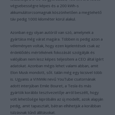
végsebességre képes és a 200 kWh-s
akkumulátorcsomagnak köszönhetően a megtehető
táv pedig 1000 kilométer körül alakul.
Azonban egy olyan autóról van szó, amelynek a
gyártása még várat magára. Többen is pedig azon a
véleményen voltak, hogy ezen kijelentések csak az
érdeklődés mértékének fokozását szolgálják és
valójában nem lesz képes teljesíteni a CEO által ígért
adatokat. Azonban mégis lehet valami abban, amit
Elon Musk mondott, sőt. talán még egy kicsivel több
is. Ugyanis a VINWiki nevű YouTube csatornának
adott interjúban Emile Bouret, a Tesla és más
gyártók korábbi tesztvezetője arról beszélt, hogy
volt lehetősége kipróbálni az új modellt, azok alapján
pedig, amit tapasztalt, bátran elhihetjük a korábban
túlzásnak tűnő állításokat.