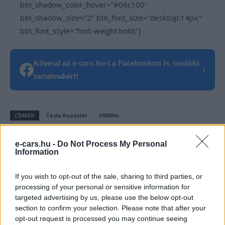
btn_shadow_color_hover=”#06c100″
btn_shadow_size=”2″ btn_font_size=”desktop:14px;”
btn_font_style=”font-weight:bold;”]
Kövesd az e-cars.hu-t a Facebookon is, további
›
tartalmakért!
CÍMKÉK
Tesla Roadster
VINWiki
e-cars.hu -
Do Not Process My Personal
Information
If you wish to opt-out of the sale, sharing to third parties, or
processing of your personal or sensitive information for
targeted advertising by us, please use the below opt-out
section to confirm your selection. Please note that after your
opt-out request is processed you may continue seeing