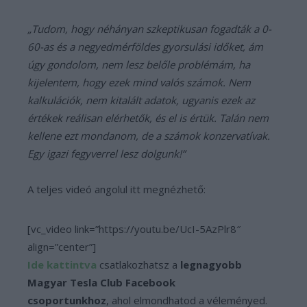
„Tudom, hogy néhányan szkeptikusan fogadták a 0-
60-as és a negyedmérföldes gyorsulási időket, ám
úgy gondolom, nem lesz belőle problémám, ha
kijelentem, hogy ezek mind valós számok. Nem
kalkulációk, nem kitalált adatok, ugyanis ezek az
értékek reálisan elérhetők, és el is értük. Talán nem
kellene ezt mondanom, de a számok konzervatívak.
Egy igazi fegyverrel lesz dolgunk!”
A teljes videó angolul itt megnézhető:
[vc_video link=”https://youtu.be/UcI-5AzPlr8″
align=”center”]
Ide kattintva
csatlakozhatsz a
legnagyobb
Magyar Tesla Club Facebook
csoportunkhoz
, ahol elmondhatod a véleményed.