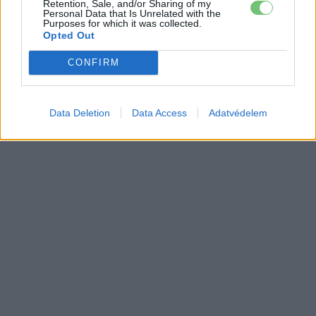
a Tesla a Roadstert? Itt az új dátum!
Retention, Sale, and/or Sharing of my
Personal Data that Is Unrelated with the
Elektromos
autó
Purposes for which it was collected.
Opted Out
Áprilisban jön a Tesla Roadster? Musk
CONFIRM
újra ígér
Elektromos
autó
Data Deletion
Data Access
Adatvédelem