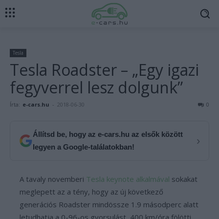
Tesla
Tesla Roadster – „Egy igazi
fegyverrel lesz dolgunk”
Írta:
e-cars.hu
-
2018-06-30
0
Állítsd be, hogy az e-cars.hu az elsők között
›
legyen a Google-találatokban!
A tavaly novemberi
Tesla keynote alkalmával
sokakat
meglepett az a tény, hogy az új következő
generációs Roadster mindössze 1.9 másodperc alatt
letudhatja a 0-96-os gyorsulást, 400 km/óra fölötti