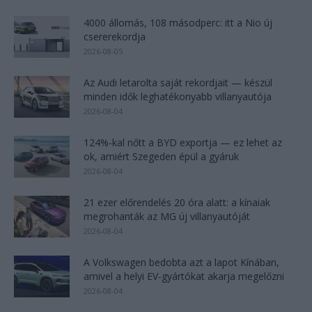
4000 állomás, 108 másodperc: itt a Nio új
csererekordja
2026-08-05
Az Audi letarolta saját rekordjait — készül
minden idők leghatékonyabb villanyautója
2026-08-04
124%-kal nőtt a BYD exportja — ez lehet az
ok, amiért Szegeden épül a gyáruk
2026-08-04
21 ezer előrendelés 20 óra alatt: a kínaiak
megrohanták az MG új villanyautóját
2026-08-04
A Volkswagen bedobta azt a lapot Kínában,
amivel a helyi EV-gyártókat akarja megelőzni
2026-08-04