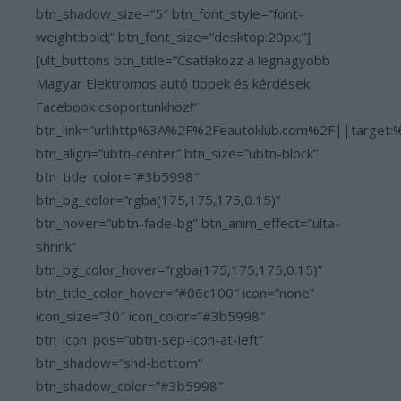
btn_shadow_size=”5″ btn_font_style=”font-
weight:bold;” btn_font_size=”desktop:20px;”]
[ult_buttons btn_title=”Csatlakozz a legnagyobb
Magyar Elektromos autó tippek és kérdések
Facebook csoportunkhoz!”
btn_link=”url:http%3A%2F%2Feautoklub.com%2F||target:
btn_align=”ubtn-center” btn_size=”ubtn-block”
btn_title_color=”#3b5998″
btn_bg_color=”rgba(175,175,175,0.15)”
btn_hover=”ubtn-fade-bg” btn_anim_effect=”ulta-
shrink”
btn_bg_color_hover=”rgba(175,175,175,0.15)”
btn_title_color_hover=”#06c100″ icon=”none”
icon_size=”30″ icon_color=”#3b5998″
btn_icon_pos=”ubtn-sep-icon-at-left”
btn_shadow=”shd-bottom”
btn_shadow_color=”#3b5998″