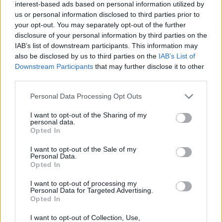
interest-based ads based on personal information utilized by
us or personal information disclosed to third parties prior to
your opt-out. You may separately opt-out of the further
disclosure of your personal information by third parties on the
IAB’s list of downstream participants. This information may
e-cars.hu
also be disclosed by us to third parties on the
IAB’s List of
Elektromosan közlekedsz, vagy a váltáson töprengsz?
Downstream Participants
that may further disclose it to other
Érdekelnek a legfrissebb hírek az e-autók világából, vagy
third parties.
foglalkoztatnak a legújabb fejlesztések az elektromosság és a
fenntarthatóság területén? Akkor jó helyen jársz!
Personal Data Processing Opt Outs
I want to opt-out of the Sharing of my
personal data.
Opted In
KAPCSOLÓDÓ CIKKEK
TÖBB A SZERZŐTŐL
I want to opt-out of the Sale of my
Personal Data.
Kilenc év, 50 ezer dolláros előleg, nulla
Opted In
legyártott autó: ismét csúszik a Tesla
I want to opt-out of processing my
Elektromos
Roadster
autó
Personal Data for Targeted Advertising.
Opted In
9 év várakozás után tényleg bemutatja
I want to opt-out of Collection, Use,