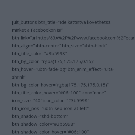
[ult_buttons btn_title=”Ide kattintva követhetsz
minket a Facebookon is!”
btn_link=”url:https%3A%2F%2Fwww.facebook.com%2Fecar
btn_align=”ubtn-center” btn_size=”ubtn-block”
btn_title_color=”#3b5998″
btn_bg_color=”rgba(175,175,175,0.15)”
btn_hover=”ubtn-fade-bg” btn_anim_effect=”ulta-
shrink”
btn_bg_color_hover=”rgba(175,175,175,0.15)”
btn_title_color_hover=”#06c100″ icon=”none”
icon_size=”40″ icon_color=”#3b5998″
btn_icon_pos=”ubtn-sep-icon-at-left”
btn_shadow=”shd-bottom”
btn_shadow_color=”#3b5998″
btn_shadow_color_hover=”#06c100″