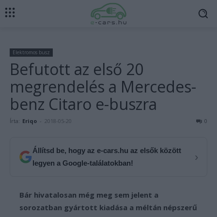
Elektromos busz
Befutott az első 20
megrendelés a Mercedes-
benz Citaro e-buszra
Írta:
Eriqo
-
2018-05-20
0
Állítsd be, hogy az e-cars.hu az elsők között
›
legyen a Google-találatokban!
Bár hivatalosan még meg sem jelent a
sorozatban gyártott kiadása a méltán népszerű