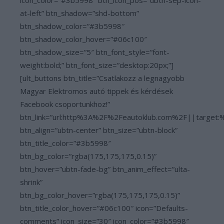
icon_color=”#3b5998″ btn_icon_pos=”ubtn-sep-icon-
at-left” btn_shadow=”shd-bottom”
btn_shadow_color=”#3b5998″
btn_shadow_color_hover=”#06c100″
btn_shadow_size=”5″ btn_font_style=”font-
weight:bold;” btn_font_size=”desktop:20px;”]
[ult_buttons btn_title=”Csatlakozz a legnagyobb
Magyar Elektromos autó tippek és kérdések
Facebook csoportunkhoz!”
btn_link=”url:http%3A%2F%2Feautoklub.com%2F||target:
btn_align=”ubtn-center” btn_size=”ubtn-block”
btn_title_color=”#3b5998″
btn_bg_color=”rgba(175,175,175,0.15)”
btn_hover=”ubtn-fade-bg” btn_anim_effect=”ulta-
shrink”
btn_bg_color_hover=”rgba(175,175,175,0.15)”
btn_title_color_hover=”#06c100″ icon=”Defaults-
comments” icon_size=”30″ icon_color=”#3b5998″