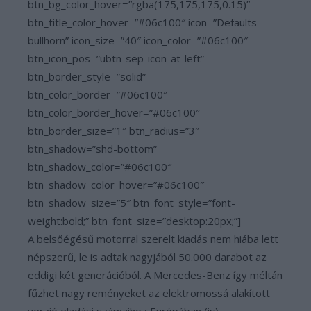
btn_bg_color_hover=”rgba(175,175,175,0.15)”
btn_title_color_hover=”#06c100″ icon=”Defaults-
bullhorn” icon_size=”40″ icon_color=”#06c100″
btn_icon_pos=”ubtn-sep-icon-at-left”
btn_border_style=”solid”
btn_color_border=”#06c100″
btn_color_border_hover=”#06c100″
btn_border_size=”1″ btn_radius=”3″
btn_shadow=”shd-bottom”
btn_shadow_color=”#06c100″
btn_shadow_color_hover=”#06c100″
btn_shadow_size=”5″ btn_font_style=”font-
weight:bold;” btn_font_size=”desktop:20px;”]
A belsőégésű motorral szerelt kiadás nem hiába lett
népszerű, le is adtak nagyjából 50.000 darabot az
eddigi két generációból. A Mercedes-Benz így méltán
fűzhet nagy reményeket az elektromossá alakított