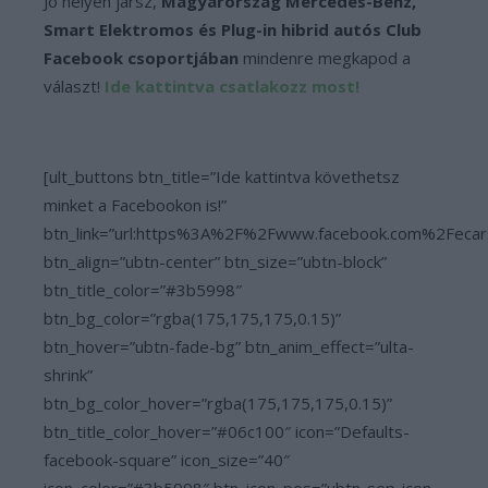
Jó helyen jársz,
Magyarország Mercedes-Benz,
Smart Elektromos és Plug-in hibrid autós Club
Facebook csoportjában
mindenre megkapod a
választ!
Ide kattintva csatlakozz most!
[ult_buttons btn_title=”Ide kattintva követhetsz
minket a Facebookon is!”
btn_link=”url:https%3A%2F%2Fwww.facebook.com%2Fecar
btn_align=”ubtn-center” btn_size=”ubtn-block”
btn_title_color=”#3b5998″
btn_bg_color=”rgba(175,175,175,0.15)”
btn_hover=”ubtn-fade-bg” btn_anim_effect=”ulta-
shrink”
btn_bg_color_hover=”rgba(175,175,175,0.15)”
btn_title_color_hover=”#06c100″ icon=”Defaults-
facebook-square” icon_size=”40″