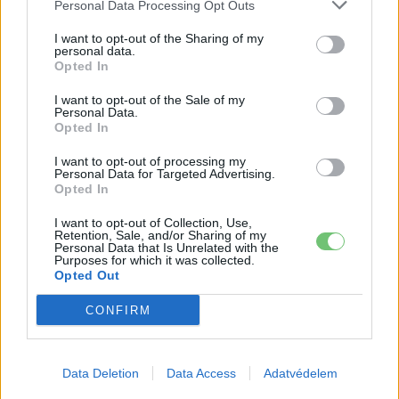
Personal Data Processing Opt Outs
I want to opt-out of the Sharing of my
personal data.
Opted In
I want to opt-out of the Sale of my
Personal Data.
Opted In
I want to opt-out of processing my
Personal Data for Targeted Advertising.
Eriqo
Opted In
Főállásban Informatikus kocka, de lelkében elkötelezett gamer,
I want to opt-out of Collection, Use,
kütyü és immár e-autó rajongó!
Retention, Sale, and/or Sharing of my
Personal Data that Is Unrelated with the
Purposes for which it was collected.
Opted Out
CONFIRM
KAPCSOLÓDÓ CIKKEK
TÖBB A SZERZŐTŐL
657 kilométeres hatótávval robban be a
Data Deletion
Data Access
Adatvédelem
piacra az új Mercedes GLA — és nem is
Elektromos