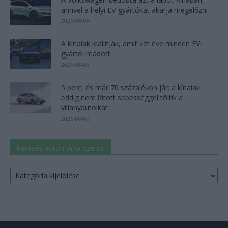
amivel a helyi EV-gyártókat akarja megelőzni
2026-08-04
A kínaiak leállítják, amit két éve minden EV-
gyártó imádott
2026-08-03
5 perc, és már 70 százalékon jár: a kínaiak
eddig nem látott sebességgel töltik a
villanyautóikat
2026-08-03
Keresés autómárka szerint
Keresés
autómárka
szerint