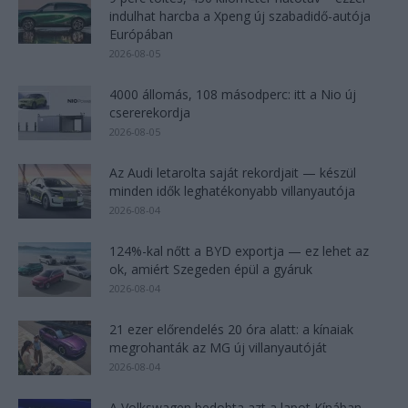
indulhat harcba a Xpeng új szabadidő-autója
Európában
2026-08-05
4000 állomás, 108 másodperc: itt a Nio új
csererekordja
2026-08-05
Az Audi letarolta saját rekordjait — készül
minden idők leghatékonyabb villanyautója
2026-08-04
124%-kal nőtt a BYD exportja — ez lehet az
ok, amiért Szegeden épül a gyáruk
2026-08-04
21 ezer előrendelés 20 óra alatt: a kínaiak
megrohanták az MG új villanyautóját
2026-08-04
A Volkswagen bedobta azt a lapot Kínában,