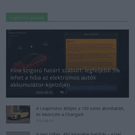
Legutolsó postok
Kína szigorú határt szabott: legfeljebb 5%
lehet a hiba az elektromos autók
akkumulátor-kijelzőjén
Kovács Kata
-
2026-08-05
0
A Leapmotor átlépte a 100 ezres álomhatárt,
és lekörözte a Changant
2026-08-05
9 perc töltés, 450 kilométer hatótáv – ezzel