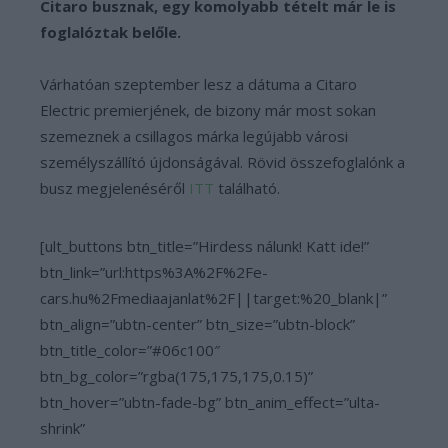
Citaro busznak, egy komolyabb tételt már le is
foglalóztak belőle.
Várhatóan szeptember lesz a dátuma a Citaro
Electric premierjének, de bizony már most sokan
szemeznek a csillagos márka legújabb városi
személyszállító újdonságával. Rövid összefoglalónk a
busz megjelenéséről
ITT
található.
[ult_buttons btn_title=”Hirdess nálunk! Katt ide!”
btn_link=”url:https%3A%2F%2Fe-
cars.hu%2Fmediaajanlat%2F||target:%20_blank|”
btn_align=”ubtn-center” btn_size=”ubtn-block”
btn_title_color=”#06c100″
btn_bg_color=”rgba(175,175,175,0.15)”
btn_hover=”ubtn-fade-bg” btn_anim_effect=”ulta-
shrink”