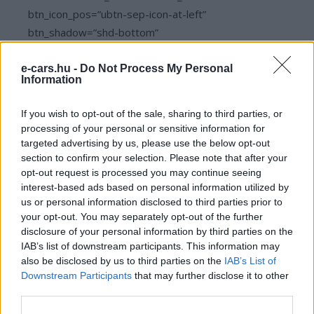
btn_icon_pos=”ubtn-sep-icon-at-left”
btn_shadow=”shd-bottom”
btn_shadow_color=”#3b5998″
btn_shadow_color_hover=”#06c100″
e-cars.hu -
Do Not Process My Personal
Information
btn_shadow_size=”2″ btn_font_size=”desktop:14px;”
btn_font_style=”font-weight:bold;”]
If you wish to opt-out of the sale, sharing to third parties, or
processing of your personal or sensitive information for
targeted advertising by us, please use the below opt-out
Kövesd az e-cars.hu-t a Facebookon is, további
›
section to confirm your selection. Please note that after your
tartalmakért!
opt-out request is processed you may continue seeing
interest-based ads based on personal information utilized by
us or personal information disclosed to third parties prior to
your opt-out. You may separately opt-out of the further
CÍMKÉK
Citaro Electric
Elektromos busz
Hamburg
disclosure of your personal information by third parties on the
Mercedes-Benz
tömegközlekedés
IAB’s list of downstream participants. This information may
also be disclosed by us to third parties on the
IAB’s List of
Downstream Participants
that may further disclose it to other
third parties.