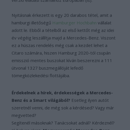
verzió eladási számaihoz Európában (is).
Nyitásnak érkezett is egy 20 darabos tétel, amit a
hamburgi illetőségű
Hamburger Hochbahn
vállalat
adott le. Ebből a tételből az első kettőt még az idei
év végéig leszállítja majd a Mercedes-Benz. Viszont
ez a húszas rendelés még csak a kezdet lehet a
Citaro számára, hiszen Hamburg 2020-tól csupán
emisszió mentes buszokat kíván beszerezni a 111
útvonal 1327 buszmegállóját lefedő
tömegközlekedési flottájába.
Érdekelnek a hírek, érdekességek a Mercedes-
Benz és a Smart világából?
Esetleg ilyen autót
szeretnél venni, de még sok a kérdésed? Vagy már
megvetted?
Segítenél másoknak? Tanácsokat adnál? Kérdeznél?