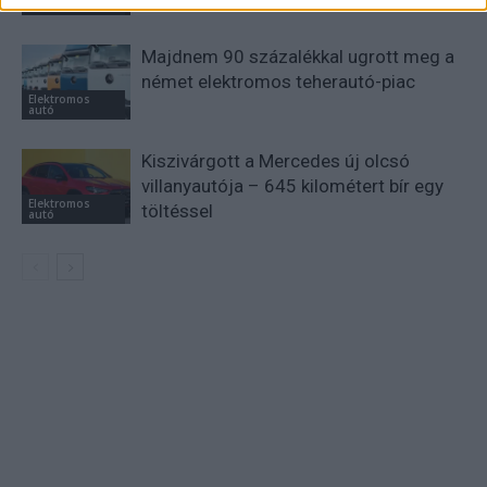
drága
autó
Majdnem 90 százalékkal ugrott meg a
német elektromos teherautó-piac
Elektromos
autó
Kiszivárgott a Mercedes új olcsó
villanyautója – 645 kilométert bír egy
Elektromos
töltéssel
autó