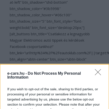
at-left” btn_shadow=”shd-bottom”
btn_shadow_color=”#3b5998″
btn_shadow_color_hover=”#06c100″
btn_shadow_size=”5″ btn_font_style=”font-
weight:bold;” btn_font_size=”desktop:20px;”]
[ult_buttons btn_title=”Csatlakozz a legnagyobb
Magyar Elektromos autó tippek és kérdések
Facebook csoportunkhoz!”
btn_link=”url:http%3A%2F%2Feautoklub.com%2F||target:
btn_align=”ubtn-center” btn_size=”ubtn-block”
btn_title_color=”#3b5998″
btn_bg_color=”rgba(175,175,175,0.15)”
e-cars.hu -
Do Not Process My Personal
Information
btn_hover=”ubtn-fade-bg” btn_anim_effect=”ulta-
shrink”
If you wish to opt-out of the sale, sharing to third parties, or
btn_bg_color_hover=”rgba(175,175,175,0.15)”
processing of your personal or sensitive information for
btn_title_color_hover=”#06c100″ icon=”Defaults-
targeted advertising by us, please use the below opt-out
comments” icon_size=”30″ icon_color=”#3b5998″
section to confirm your selection. Please note that after your