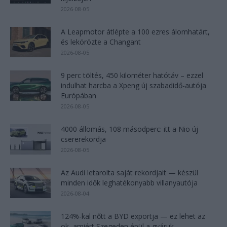
2026-08-05
A Leapmotor átlépte a 100 ezres álomhatárt,
és lekörözte a Changant
2026-08-05
9 perc töltés, 450 kilométer hatótáv – ezzel
indulhat harcba a Xpeng új szabadidő-autója
Európában
2026-08-05
4000 állomás, 108 másodperc: itt a Nio új
csererekordja
2026-08-05
Az Audi letarolta saját rekordjait — készül
minden idők leghatékonyabb villanyautója
2026-08-04
124%-kal nőtt a BYD exportja — ez lehet az
ok, amiért Szegeden épül a gyáruk