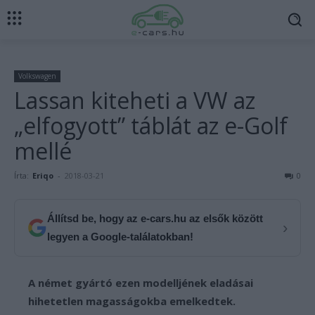
Volkswagen
Lassan kiteheti a VW az
„elfogyott” táblát az e-Golf
mellé
Írta:
Eriqo
-
2018-03-21
0
Állítsd be, hogy az e-cars.hu az elsők között
›
legyen a Google-találatokban!
A német gyártó ezen modelljének eladásai
hihetetlen magasságokba emelkedtek.