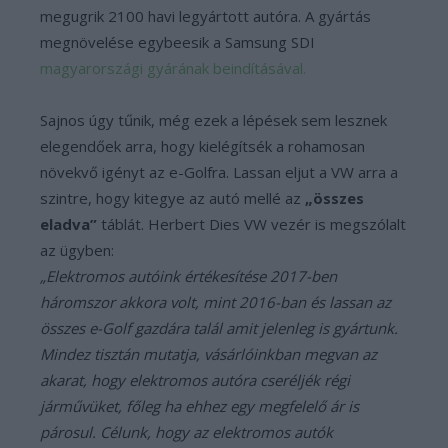
megugrik 2100 havi legyártott autóra. A gyártás
megnövelése egybeesik a Samsung SDI
magyarországi gyárának beindításával.
Sajnos úgy tűnik, még ezek a lépések sem lesznek
elegendőek arra, hogy kielégítsék a rohamosan
növekvő igényt az e-Golfra. Lassan eljut a VW arra a
szintre, hogy kitegye az autó mellé az
„összes
eladva”
táblát. Herbert Dies VW vezér is megszólalt
az ügyben:
„Elektromos autóink értékesítése 2017-ben
háromszor akkora volt, mint 2016-ban és lassan az
összes e-Golf gazdára talál amit jelenleg is gyártunk.
Mindez tisztán mutatja, vásárlóinkban megvan az
akarat, hogy elektromos autóra cseréljék régi
járművüket, főleg ha ehhez egy megfelelő ár is
párosul. Célunk, hogy az elektromos autók