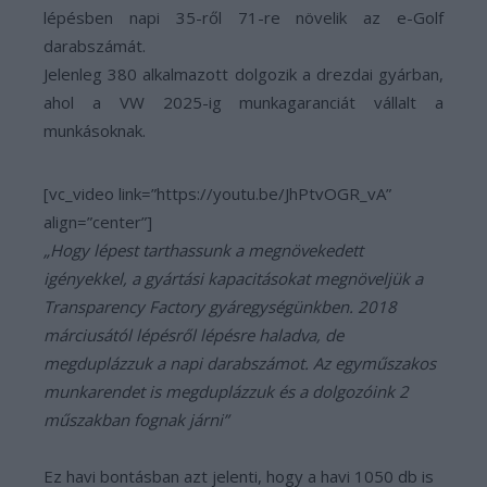
lépésben napi 35-ről 71-re növelik az e-Golf
darabszámát.
Jelenleg 380 alkalmazott dolgozik a drezdai gyárban,
ahol a VW 2025-ig munkagaranciát vállalt a
munkásoknak.
[vc_video link=”https://youtu.be/JhPtvOGR_vA”
align=”center”]
„Hogy lépest tarthassunk a megnövekedett
igényekkel, a gyártási kapacitásokat megnöveljük a
Transparency Factory gyáregységünkben. 2018
márciusától lépésről lépésre haladva, de
megduplázzuk a napi darabszámot. Az egyműszakos
munkarendet is megduplázzuk és a dolgozóink 2
műszakban fognak járni”
Ez havi bontásban azt jelenti, hogy a havi 1050 db is