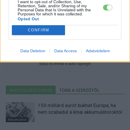
I want to opt-out of Collection, Use,
Retention, Sale, and/or Sharing of my
Personal Data that Is Unrelated with the
Purposes for which it was collected.
Opted Out
CONFIRM
Eriqo
Data Deletion
Data Access
Adatvédelem
Főállásban Informatikus kocka, de lelkében elkötelezett gamer,
kütyü és immár e-autó rajongó!
KAPCSOLÓDÓ CIKKEK
TÖBB A SZERZŐTŐL
150 milliárd eurót bukhat Európa, ha
nem szabadul a kínai akkumulátoroktól
Akkumulátor