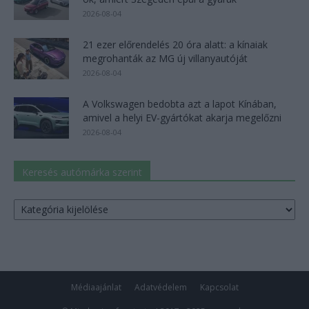
2026-08-04
21 ezer előrendelés 20 óra alatt: a kínaiak
megrohanták az MG új villanyautóját
2026-08-04
A Volkswagen bedobta azt a lapot Kínában,
amivel a helyi EV-gyártókat akarja megelőzni
2026-08-04
Keresés autómárka szerint
Keresés
autómárka
szerint
Médiaajánlat
Adatvédelem
Kapcsolat