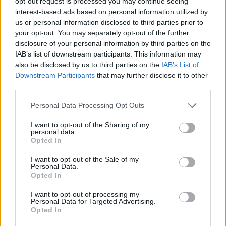
btn_icon_pos=”ubtn-sep-icon-at-left”
opt-out request is processed you may continue seeing
interest-based ads based on personal information utilized by
btn_shadow=”shd-bottom”
us or personal information disclosed to third parties prior to
btn_shadow_color=”#3b5998″
your opt-out. You may separately opt-out of the further
btn_shadow_color_hover=”#06c100″
disclosure of your personal information by third parties on the
btn_shadow_size=”2″ btn_font_size=”desktop:14px;”
IAB’s list of downstream participants. This information may
also be disclosed by us to third parties on the
IAB’s List of
btn_font_style=”font-weight:bold;”]
Downstream Participants
that may further disclose it to other
third parties.
Kövesd az e-cars.hu-t a Facebookon is, további
›
Personal Data Processing Opt Outs
tartalmakért!
I want to opt-out of the Sharing of my
personal data.
Opted In
CÍMKÉK
e-Golf
Elektromos autó
Volkswagen
VW
I want to opt-out of the Sale of my
Personal Data.
Opted In
I want to opt-out of processing my
Personal Data for Targeted Advertising.
Opted In