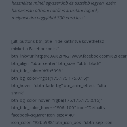
használata minél egyszerűbb és tisztább legyen, ezért
hamarosan otthoni töltőt is árusítani fogunk,
melynek ára nagyjából 300 euró lesz”
[ult_buttons btn_title=”Ide kattintva követhetsz
minket a Facebookon is!”
btn_link=”url:https%3A%2F%2Fwww.facebook.com%2Fecar
btn_align=”ubtn-center” btn_size=”ubtn-block”
btn_title_color=”#3b5998″
btn_bg_color=”rgba(175,175,175,0.15)”
btn_hover=”ubtn-fade-bg” btn_anim_effect=”ulta-
shrink”
btn_bg_color_hover=”rgba(175,175,175,0.15)”
btn_title_color_hover=”#06c100″ icon=”Defaults-
facebook-square” icon_size=”40″
icon_color=”#3b5998″ btn_icon_pos=”ubtn-sep-icon-