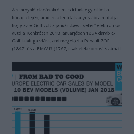
A szárnyaló eladásokról mi is írtunk egy cikket a
hónap elején, amiben a lenti látványos ábra mutatja,
hogy az e-Golf volt a január „best-seller” elektromos
autója. Konkrétan 2018 januárjában 1864 darab e-
Golf talált gazdára, ami megelőzi a Renault ZOE
(1847) és a BMW i3 (1767, csak elektromos) számait.