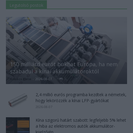
Legutolsó postok
150 milliárd eurót bukhat Európa, ha nem
szabadul a kínai akkumulátoroktól
Kovács Kata
-
2026-08-07
0
2,4 millió eurós programba kezdtek a németek,
hogy lekörözzék a kínai LFP-gyártókat
2026-08-07
Kína szigorú határt szabott: legfeljebb 5% lehet
a hiba az elektromos autók akkumulátor-
kijelzőjén