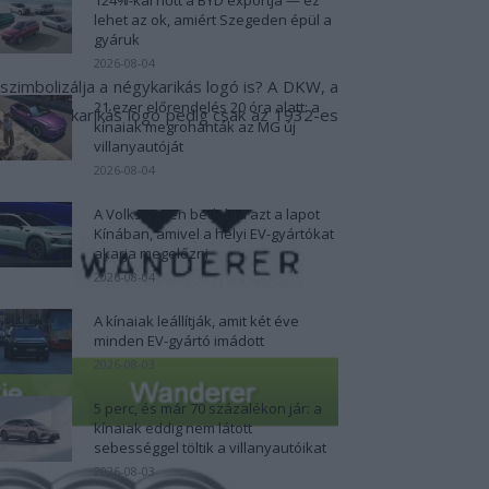
emek is.”
lehet az ok, amiért Szegeden épül a
gyáruk
2026-08-04
szimbolizálja a négykarikás logó is? A DKW, a
21 ezer előrendelés 20 óra alatt: a
ig. A négykarikás logó pedig csak az 1932-es
kínaiak megrohanták az MG új
villanyautóját
2026-08-04
A Volkswagen bedobta azt a lapot
Kínában, amivel a helyi EV-gyártókat
akarja megelőzni
2026-08-04
A kínaiak leállítják, amit két éve
minden EV-gyártó imádott
2026-08-03
5 perc, és már 70 százalékon jár: a
kínaiak eddig nem látott
sebességgel töltik a villanyautóikat
2026-08-03