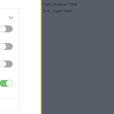
os=”ubtn-sep-icon-at-left” btn_shadow=”shd-
e=”desktop:14px;” btn_font_style=”font-