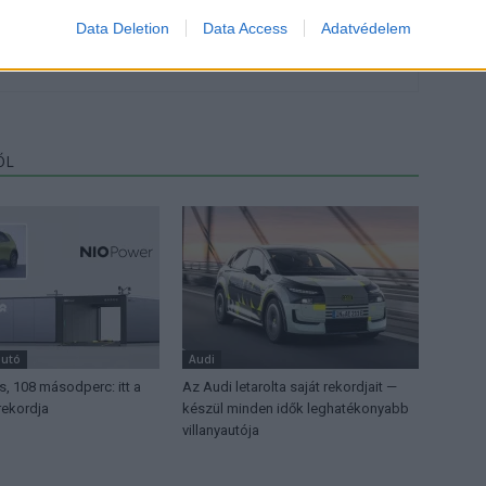
 a váltáson töprengsz? Érdekelnek a legfrissebb hírek az e-
Data Deletion
Data Access
Adatvédelem
ztatnak a legújabb fejlesztések az elektromosság és a
or jó helyen jársz!
ŐL
autó
Audi
, 108 másodperc: itt a
Az Audi letarolta saját rekordjait —
rekordja
készül minden idők leghatékonyabb
villanyautója