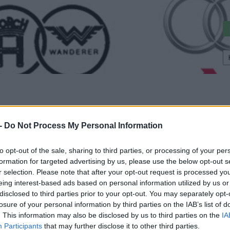
K
a
sz
tsz minket a Facebookon is!”
 -
Do Not Process My Personal Information
.com%2Fecarshu%2F||target:%20_blank|” btn_align=”ubtn-center
a(175,175,175,0.15)” btn_hover=”ubtn-fade-bg” btn_anim_effect=
to opt-out of the sale, sharing to third parties, or processing of your per
” btn_title_color_hover=”#06c100″ icon=”Defaults-facebook-squa
formation for targeted advertising by us, please use the below opt-out s
_shadow=”shd-bottom” btn_shadow_color=”#3b5998″ btn_shadow_
r selection. Please note that after your opt-out request is processed y
eing interest-based ads based on personal information utilized by us or
size=”desktop:20px;”]
disclosed to third parties prior to your opt-out. You may separately opt-
gyobb Magyar Elektromos autó tippek és kérdések Facebook csopo
losure of your personal information by third parties on the IAB’s list of
F||target:%20_blank|” btn_align=”ubtn-center” btn_size=”ubtn-
. This information may also be disclosed by us to third parties on the
IA
hover=”ubtn-fade-bg” btn_anim_effect=”ulta-shrink” btn_bg_colo
Participants
that may further disclose it to other third parties.