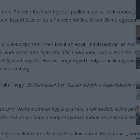
i és a Porsche közösen fejleszt padlólemezt az elektromos jár
en. Rupert Stadler és a Porsche főnöke, Oliver Blume egyszerre 
két projektközpontot. Ezek közül az egyik Ingolstadtban az Aud
 Audi közel 550 fejlesztőt állít hadrendbe, míg a Porsche 300
dolgoznak együtt”.
Fontos, hogy együtt dolgozzanak, ugyanis Blu
z összköltség.
árulta, hogy
„Zuffenhausenben lassan elérjük a kapacitásunk hatá
limuzint Neckarsulmban fogjuk gyártani, a két további SUV-t pedi
rdés csak annyi, hogy mennyire gyorsan tudjuk ezt megvalósítani.
 teljesen elektromos Mission E-re koncentrál. Majd utána,
„eldön