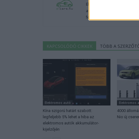
Elektromosan közlekedsz, vagy
autók világából, vagy foglalko
fenntarthatóság területén? Akk
KAPCSOLÓDÓ CIKKEK
TÖBB A SZERZŐT
Elektromos autó
Elektromos 
Kína szigorú határt szabott:
4000 állomás
legfeljebb 5% lehet a hiba az
Nio új csere
elektromos autók akkumulátor-
kijelzőjén