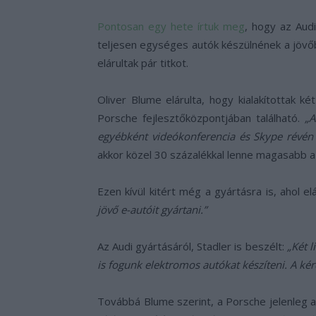
Pontosan egy hete írtuk meg
, hogy az Aud
teljesen egységes autók készülnének a jövőb
elárultak pár titkot.
Oliver Blume elárulta, hogy kialakítottak 
Porsche fejlesztőközpontjában található.
„Az
egyébként videókonferencia és Skype révén 
akkor közel 30 százalékkal lenne magasabb a
Ezen kívül kitért még a gyártásra is, ahol el
jövő e-autóit gyártani.”
Az Audi gyártásáról, Stadler is beszélt:
„Két 
is fogunk elektromos autókat készíteni. A ké
Továbbá Blume szerint, a Porsche jelenleg a