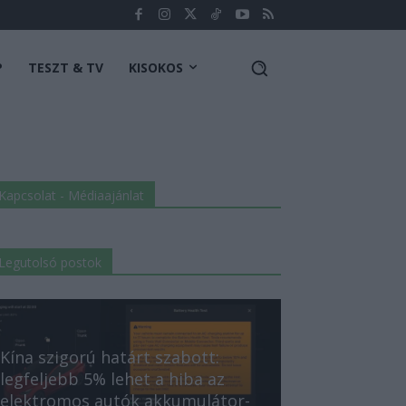
P
TESZT & TV
KISOKOS
Kapcsolat - Médiaajánlat
Legutolsó postok
Kína szigorú határt szabott:
legfeljebb 5% lehet a hiba az
elektromos autók akkumulátor-