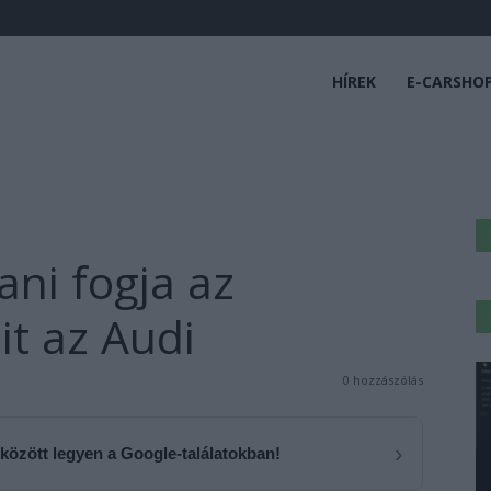
HÍREK
E-CARSHO
ani fogja az
it az Audi
0 hozzászólás
›
 között legyen a Google-találatokban!