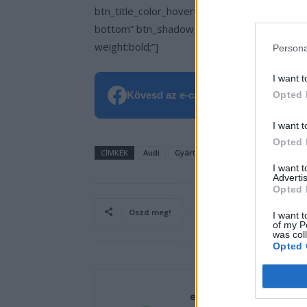
btn_title_color_hover=”#06c100″ icon=”Defa
bottom” btn_shadow_color=”#3b5998″ btn_sh
weight:bold;”]
Persona
I want t
Kövesd az e-cars.hu-t a Facebookon is
Opted 
I want t
Opted 
CÍMKÉK
Audi
Gyártás
Kína
Rupert Stadler
I want 
Advertis
Opted 
Oszd meg!
I want t
of my P
was col
Opted 
e-cars.hu