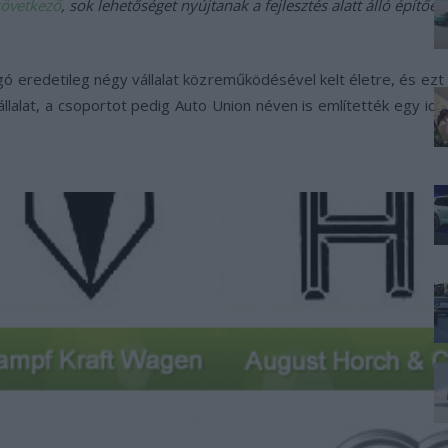
következő
, sok lehetőséget nyújtanak a fejlesztés alatt álló építőel
gó eredetileg négy vállalat közreműködésével kelt életre, és ezt 
lalat, a csoportot pedig Auto Union néven is említették egy ide