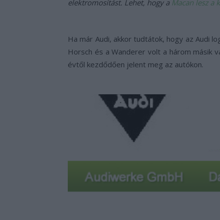
elektromosítást. Lehet, hogy a
Macan lesz a 
Ha már Audi, akkor tudtátok, hogy az Audi lo
Horsch és a Wanderer volt a három másik vál
évtől kezdődően jelent meg az autókon.