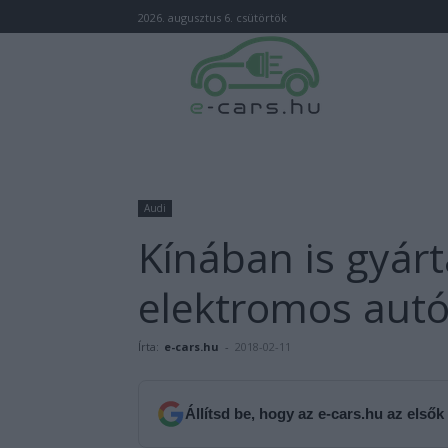
2026. augusztus 6. csütörtök
Audi
Kínában is gyárt
elektromos autó
Írta:
e-cars.hu
-
2018-02-11
Állítsd be, hogy az e-cars.hu az elsők