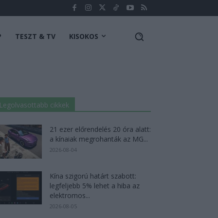
P
TESZT & TV
KISOKOS
Legolvasottabb cikkek
21 ezer előrendelés 20 óra alatt:
a kínaiak megrohanták az MG...
2026-08-04
Kína szigorú határt szabott:
legfeljebb 5% lehet a hiba az
elektromos...
2026-08-05