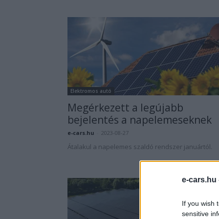
Elektromos autó
Megérkezett a legújabb
bejelentés a napelemeseknek
e-cars.hu
-
2023-08-27
Átalakul a napelemes szaldó rendszer januártól.
e-cars.hu
If you wish 
sensitive in