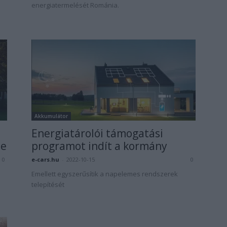
energiatermelését Románia.
Akkumulátor
Energiatárolói támogatási
ie
programot indít a kormány
e-cars.hu
-
2022-10-15
0
0
Emellett egyszerűsítik a napelemes rendszerek
telepítését