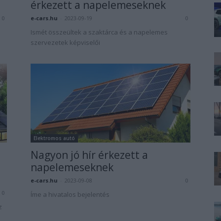
érkezett a napelemeseknek
e-cars.hu
-
2023-09-19
0
0
.
Ismét összeültek a szaktárca és a napelemes
szervezetek képviselői
Elektromos autó
Nagyon jó hír érkezett a
napelemeseknek
e-cars.hu
-
2023-09-08
0
0
Íme a hivatalos bejelentés
z