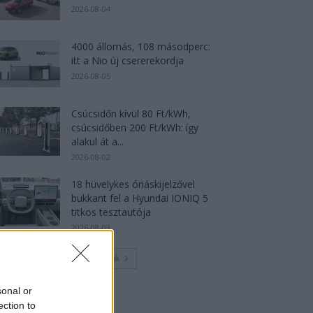
2026-08-04
4000 állomás, 108 másodperc:
itt a Nio új csererekordja
2026-08-05
Csúcsidőn kívül 80 Ft/kWh,
csúcsidőben 200 Ft/kWh: így
alakul át a...
2026-08-02
18 hüvelykes óriáskijelzővel
bukkant fel a Hyundai IONIQ 5
titkos tesztautója
2026-08-03
Továbbiak
sonal or
ection to