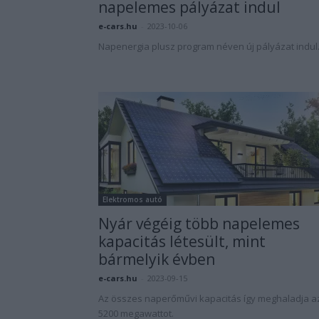
napelemes pályázat indul
e-cars.hu
-
2023-10-06
Napenergia plusz program néven új pályázat indul
Elektromos autó
Nyár végéig több napelemes
kapacitás létesült, mint
bármelyik évben
e-cars.hu
-
2023-09-15
Az összes naperőművi kapacitás így meghaladja a
5200 megawattot.