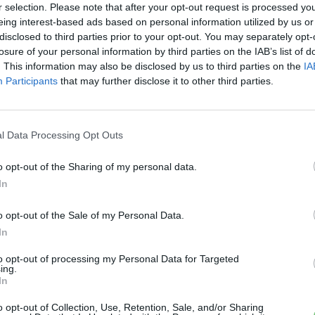
r selection. Please note that after your opt-out request is processed y
eing interest-based ads based on personal information utilized by us or
disclosed to third parties prior to your opt-out. You may separately opt-
Akkumulátor
losure of your personal information by third parties on the IAB’s list of
. This information may also be disclosed by us to third parties on the
IA
A napelempiacra is beléphet a
Participants
that may further disclose it to other third parties.
világ egyik legnagyobb
E
akkugyártója, a CATL
Kí
Eriqo
-
2023-05-30
sz
0
0
l Data Processing Opt Outs
le
Perovszkit napelemben látja a jövőt a CATL.
el
o opt-out of the Sharing of my personal data.
In
o opt-out of the Sale of my Personal Data.
In
E
9 
to opt-out of processing my Personal Data for Targeted
ing.
ki
In
ez
a..
Elektromos autó
o opt-out of Collection, Use, Retention, Sale, and/or Sharing