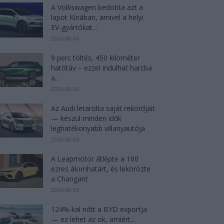
A Volkswagen bedobta azt a
lapot Kínában, amivel a helyi
EV-gyártókat...
2026-08-04
9 perc töltés, 450 kilométer
hatótáv – ezzel indulhat harcba
a...
2026-08-05
Az Audi letarolta saját rekordjait
— készül minden idők
leghatékonyabb villanyautója
2026-08-04
A Leapmotor átlépte a 100
ezres álomhatárt, és lekörözte
a Changant
2026-08-05
124%-kal nőtt a BYD exportja
— ez lehet az ok, amiért...