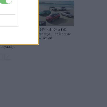
udi
BYD
 Audi letarolta saját
124%-kal nőtt a BYD
kordjait — készül
exportja — ez lehet az
nden idők
ok, amiért...
eghatékonyabb
llanyautója