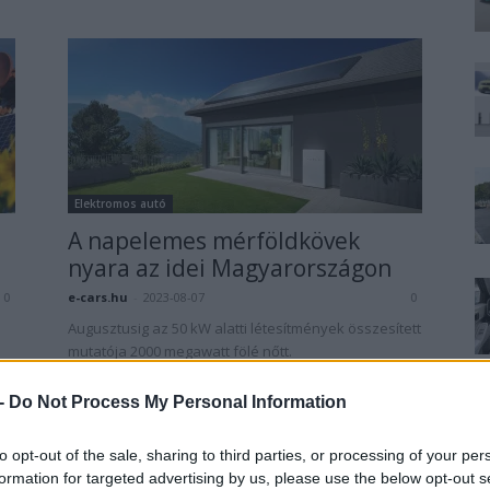
Elektromos autó
A napelemes mérföldkövek
nyara az idei Magyarországon
e-cars.hu
-
2023-08-07
0
0
Augusztusig az 50 kW alatti létesítmények összesített
mutatója 2000 megawatt fölé nőtt.
 -
Do Not Process My Personal Information
to opt-out of the sale, sharing to third parties, or processing of your per
formation for targeted advertising by us, please use the below opt-out s