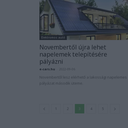
Elektromos autó
Novembertől újra lehet
napelemek telepítésére
pályázni
e-cars.hu
-
2022-09-06
Novembertől lesz elérhető a lakossági napelemes
pályázat második üteme.
1
2
3
4
5