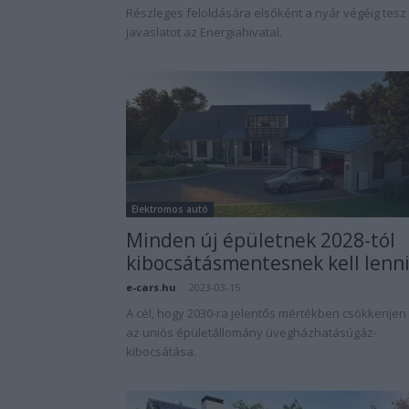
Részleges feloldására elsőként a nyár végéig tesz
javaslatot az Energiahivatal.
Elektromos autó
Minden új épületnek 2028-tól
kibocsátásmentesnek kell lenn
e-cars.hu
-
2023-03-15
A cél, hogy 2030-ra jelentős mértékben csökkenjen
az uniós épületállomány üvegházhatásúgáz-
kibocsátása.