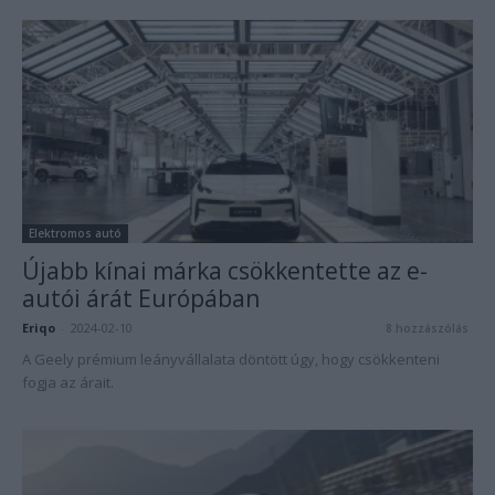
Elektromos autó
Újabb kínai márka csökkentette az e-
autói árát Európában
Eriqo
-
2024-02-10
8 hozzászólás
A Geely prémium leányvállalata döntött úgy, hogy csökkenteni
fogja az árait.