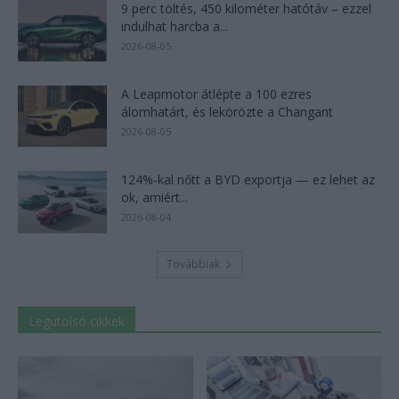
9 perc töltés, 450 kilométer hatótáv – ezzel
indulhat harcba a...
2026-08-05
A Leapmotor átlépte a 100 ezres
álomhatárt, és lekörözte a Changant
2026-08-05
124%-kal nőtt a BYD exportja — ez lehet az
ok, amiért...
2026-08-04
Továbbiak
Legutolsó cikkek