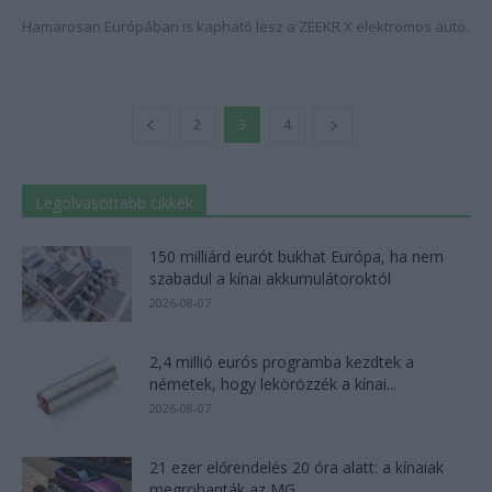
Hamarosan Európában is kapható lesz a ZEEKR X elektromos autó.
2
3
4
Legolvasottabb cikkek
150 milliárd eurót bukhat Európa, ha nem
szabadul a kínai akkumulátoroktól
2026-08-07
2,4 millió eurós programba kezdtek a
németek, hogy lekörözzék a kínai...
2026-08-07
21 ezer előrendelés 20 óra alatt: a kínaiak
megrohanták az MG...