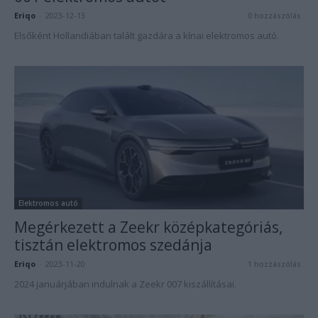
Eriqo
-
2023-12-13
0 hozzászólás
Elsőként Hollandiában talált gazdára a kínai elektromos autó.
Elektromos autó
Megérkezett a Zeekr középkategóriás,
tisztán elektromos szedánja
Eriqo
-
2023-11-20
1 hozzászólás
2024 januárjában indulnak a Zeekr 007 kiszállításai.