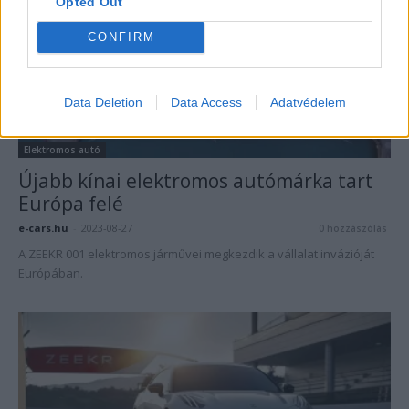
Opted Out
CONFIRM
Data Deletion
Data Access
Adatvédelem
Elektromos autó
Újabb kínai elektromos autómárka tart
Európa felé
e-cars.hu
-
2023-08-27
0 hozzászólás
A ZEEKR 001 elektromos járművei megkezdik a vállalat invázióját
Európában.