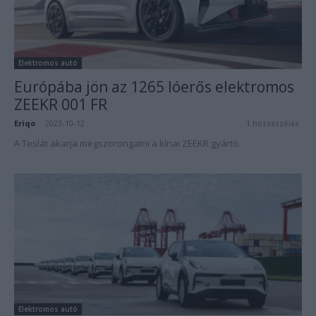
Elektromos autó
Európába jön az 1265 lóerős elektromos
ZEEKR 001 FR
Eriqo
-
2023-10-12
1 hozzászólás
A Teslát akarja megszorongatni a kínai ZEEKR gyártó.
Elektromos autó