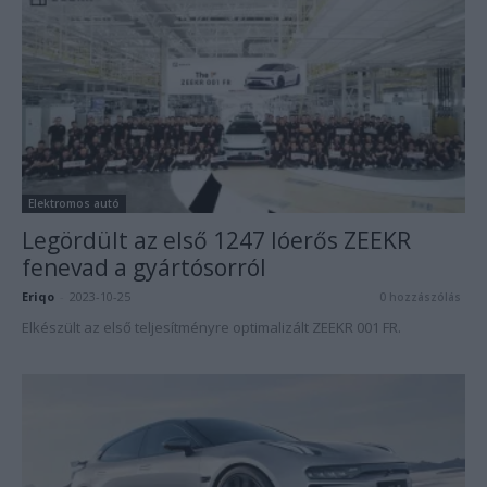
Elektromos autó
Legördült az első 1247 lóerős ZEEKR
fenevad a gyártósorról
Eriqo
-
2023-10-25
0 hozzászólás
Elkészült az első teljesítményre optimalizált ZEEKR 001 FR.