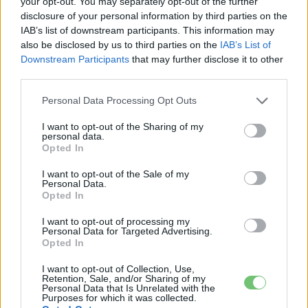
your opt-out. You may separately opt-out of the further
Elképesztő technikai adatokkal jelent meg a kínaiak válasza az
disclosure of your personal information by third parties on the
unalmas Tesla Model S Plaid-re.
IAB’s list of downstream participants. This information may
also be disclosed by us to third parties on the
IAB’s List of
Downstream Participants
that may further disclose it to other
third parties.
Personal Data Processing Opt Outs
I want to opt-out of the Sharing of my
personal data.
Opted In
I want to opt-out of the Sale of my
Elektromos autó
Personal Data.
Opted In
Több mint félmillió elektromos autót
gyártana évente a ZEEKR
I want to opt-out of processing my
Personal Data for Targeted Advertising.
e-cars.hu
-
2023-08-29
0 hozzászólás
Opted In
Új elektromos modelleket is piacra dob a ZEEKR jövőre.
I want to opt-out of Collection, Use,
Retention, Sale, and/or Sharing of my
Personal Data that Is Unrelated with the
Purposes for which it was collected.