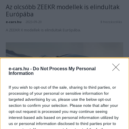
Az olcsóbb ZEEKR modellek is elindultak
Európába
e-cars.hu
-
2023-09-20
8 hozzászólás
A ZEEKR X modellek is elindultak Európába.
e-cars.hu -
Do Not Process My Personal
Information
If you wish to opt-out of the sale, sharing to third parties, or
processing of your personal or sensitive information for
Elektromos autó
targeted advertising by us, please use the below opt-out
section to confirm your selection. Please note that after your
1265 lóerővel és 4 villanymotorral
opt-out request is processed you may continue seeing
debütált a Tesla Plaid verő ZEEKR...
interest-based ads based on personal information utilized by
Eriqo
-
2023-09-04
7 hozzászólás
us or personal information disclosed to third parties prior to