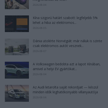
2026-08-04
Kína szigorú határt szabott: legfeljebb 5%
lehet a hiba az elektromos...
2026-08-05
Dánia utolérte Norvégiát: már náluk is szinte
csak elektromos autót vesznek...
2026-08-07
A Volkswagen bedobta azt a lapot Kínában,
amivel a helyi EV-gyártókat...
2026-08-04
Az Audi letarolta saját rekordjait — készül
minden idők leghatékonyabb villanyautója
2026-08-04