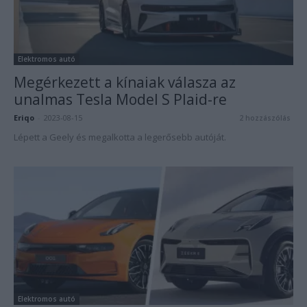
Elektromos autó
Megérkezett a kínaiak válasza az
unalmas Tesla Model S Plaid-re
Eriqo
-
2023-08-15
2 hozzászólás
Lépett a Geely és megalkotta a legerősebb autóját.
Elektromos autó