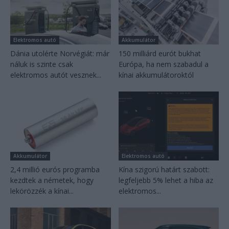
Elektromos autó
Akkumulátor
Dánia utolérte Norvégiát: már
150 milliárd eurót bukhat
náluk is szinte csak
Európa, ha nem szabadul a
elektromos autót vesznek...
kínai akkumulátoroktól
Akkumulátor
Elektromos autó
2,4 millió eurós programba
Kína szigorú határt szabott:
kezdtek a németek, hogy
legfeljebb 5% lehet a hiba az
lekörözzék a kínai...
elektromos...