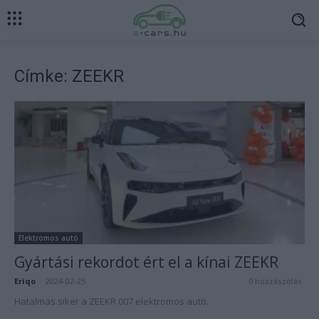
Címke: ZEEKR
Elektromos autó
Gyártási rekordot ért el a kínai ZEEKR
Eriqo
-
2024-02-25
0 hozzászólás
Hatalmas siker a ZEEKR 007 elektromos autó.