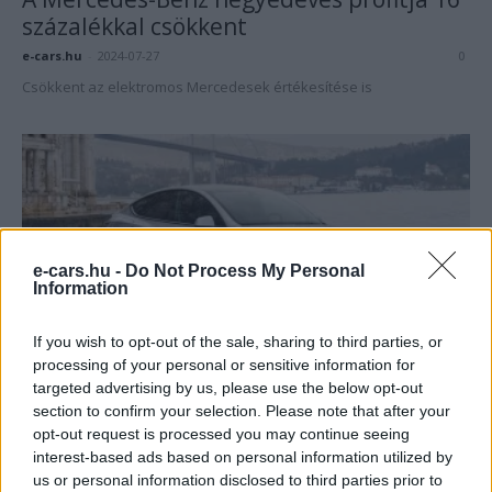
százalékkal csökkent
e-cars.hu
-
2024-07-27
0
Csökkent az elektromos Mercedesek értékesítése is
e-cars.hu -
Do Not Process My Personal
Information
If you wish to opt-out of the sale, sharing to third parties, or
Elektromos autó
processing of your personal or sensitive information for
Csökkenti a Model Y gyártását Kínában a
targeted advertising by us, please use the below opt-out
Tesla
section to confirm your selection. Please note that after your
opt-out request is processed you may continue seeing
Eriqo
-
2024-05-31
0
interest-based ads based on personal information utilized by
Komoly gondjai lehetnek a Teslának a sok olcsó kínai elektromos
us or personal information disclosed to third parties prior to