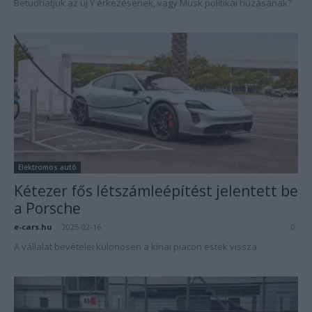
Betudhatjuk az új Y érkezésének, vagy Musk politikai húzásának?
Elektromos autó
Kétezer fős létszámleépítést jelentett be
a Porsche
e-cars.hu
-
2025-02-16
0
A vállalat bevételei különösen a kínai piacon estek vissza.