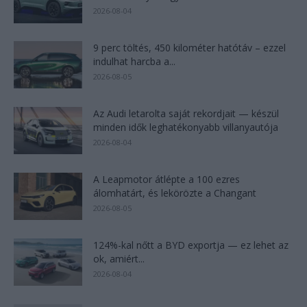
2026-08-04
9 perc töltés, 450 kilométer hatótáv – ezzel
indulhat harcba a...
2026-08-05
Az Audi letarolta saját rekordjait — készül
minden idők leghatékonyabb villanyautója
2026-08-04
A Leapmotor átlépte a 100 ezres
álomhatárt, és lekörözte a Changant
2026-08-05
124%-kal nőtt a BYD exportja — ez lehet az
ok, amiért...
2026-08-04