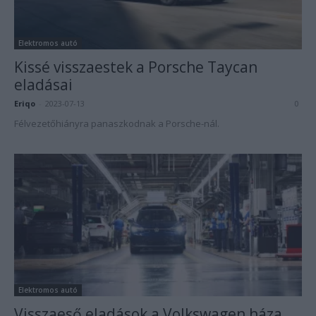
Elektromos autó
Kissé visszaestek a Porsche Taycan
eladásai
Eriqo
-
2023-07-13
0
Félvezetőhiányra panaszkodnak a Porsche-nál.
Elektromos autó
Visszaeső eladások a Volkswagen háza