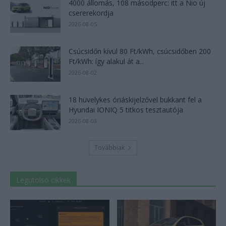
4000 állomás, 108 másodperc: itt a Nio új
csererekordja
2026-08-05
Csúcsidőn kívül 80 Ft/kWh, csúcsidőben 200
Ft/kWh: így alakul át a...
2026-08-02
18 hüvelykes óriáskijelzővel bukkant fel a
Hyundai IONIQ 5 titkos tesztautója
2026-08-03
Továbbiak
Legutolsó cikkek