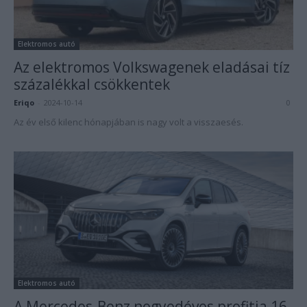
Elektromos autó
Az elektromos Volkswagenek eladásai tíz
százalékkal csökkentek
Eriqo
-
2024-10-14
0
Az év első kilenc hónapjában is nagy volt a visszaesés.
Elektromos autó
A Mercedes-Benz negyedéves profitja 16