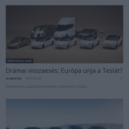
Elektromos autó
Drámai visszaesés: Európa unja a Teslát?
e-cars.hu
-
2025-05-29
0
Elektromos autóbumm idején szenved a Tesla.