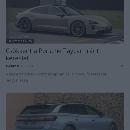
Elektromos autó
Csökkent a Porsche Taycan iránti
kereslet
e-cars.hu
-
2024-10-22
0
A cég ezt többek között az éppen zajló modellfrissítéssel
magyarázza.