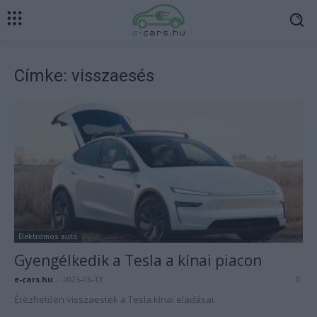
Címke: visszaesés
Elektromos autó
Gyengélkedik a Tesla a kínai piacon
e-cars.hu
-
2025-06-13
0
Érezhetően visszaestek a Tesla kínai eladásai.