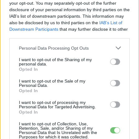
autó miatt.
your opt-out. You may separately opt-out of the further
disclosure of your personal information by third parties on the
IAB’s list of downstream participants. This information may
also be disclosed by us to third parties on the
IAB’s List of
Downstream Participants
that may further disclose it to other
third parties.
Personal Data Processing Opt Outs
I want to opt-out of the Sharing of my
personal data.
Opted In
Elektromos autó
I want to opt-out of the Sale of my
Így alakult a márciusi elektromos autók
Personal Data.
eladása Európában
Opted In
Eriqo
-
2024-05-15
0
I want to opt-out of processing my
Personal Data for Targeted Advertising.
A tavalyi évhez képest azonban 8 százalékkal csökkent az
Opted In
elektromos autók eladása Európában.
I want to opt-out of Collection, Use,
Retention, Sale, and/or Sharing of my
Personal Data that Is Unrelated with the
Purposes for which it was collected.