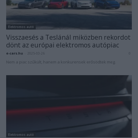
Elektromos autó
Visszaesés a Teslánál miközben rekordot
dönt az európai elektromos autópiac
e-cars.hu
-
2025-03-26
0
Nem a piac szűkült, hanem a konkurensek erősödtek meg.
Elektromos autó