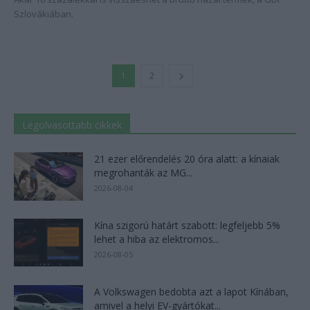
Szlovákiában.
1
2
Legolvasottabb cikkek
21 ezer előrendelés 20 óra alatt: a kínaiak
megrohanták az MG...
2026-08-04
Kína szigorú határt szabott: legfeljebb 5%
lehet a hiba az elektromos...
2026-08-05
A Volkswagen bedobta azt a lapot Kínában,
amivel a helyi EV-gyártókat...