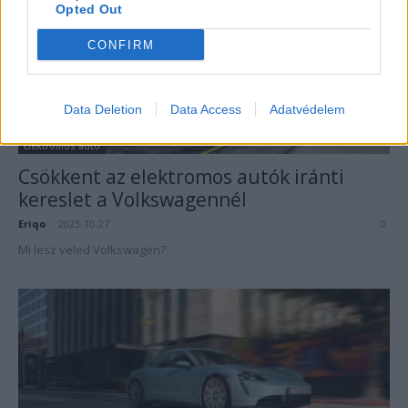
Opted Out
CONFIRM
Data Deletion
Data Access
Adatvédelem
Elektromos autó
Csökkent az elektromos autók iránti
kereslet a Volkswagennél
Eriqo
-
2023-10-27
0
Mi lesz veled Volkswagen?