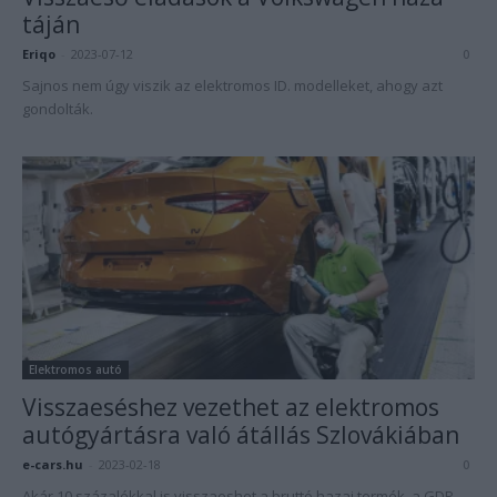
táján
Eriqo
-
2023-07-12
0
Sajnos nem úgy viszik az elektromos ID. modelleket, ahogy azt
gondolták.
Elektromos autó
Visszaeséshez vezethet az elektromos
autógyártásra való átállás Szlovákiában
e-cars.hu
-
2023-02-18
0
Akár 10 százalékkal is visszaeshet a bruttó hazai termék, a GDP