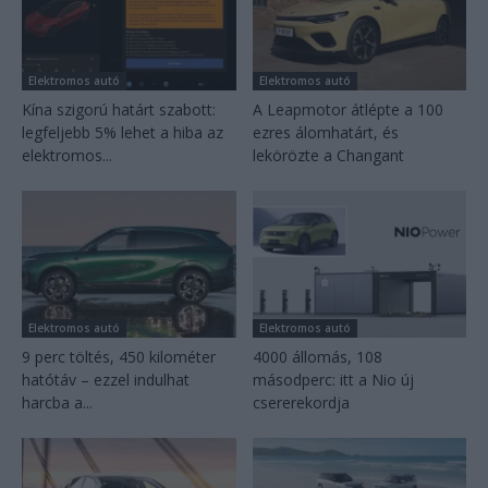
Elektromos autó
Elektromos autó
Kína szigorú határt szabott:
A Leapmotor átlépte a 100
legfeljebb 5% lehet a hiba az
ezres álomhatárt, és
elektromos...
lekörözte a Changant
Elektromos autó
Elektromos autó
9 perc töltés, 450 kilométer
4000 állomás, 108
hatótáv – ezzel indulhat
másodperc: itt a Nio új
harcba a...
csererekordja