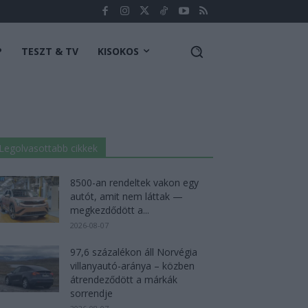
P
TESZT & TV
KISOKOS
Legolvasottabb cikkek
8500-an rendeltek vakon egy
autót, amit nem láttak —
megkezdődött a...
2026-08-07
97,6 százalékon áll Norvégia
villanyautó-aránya – közben
átrendeződött a márkák
sorrendje