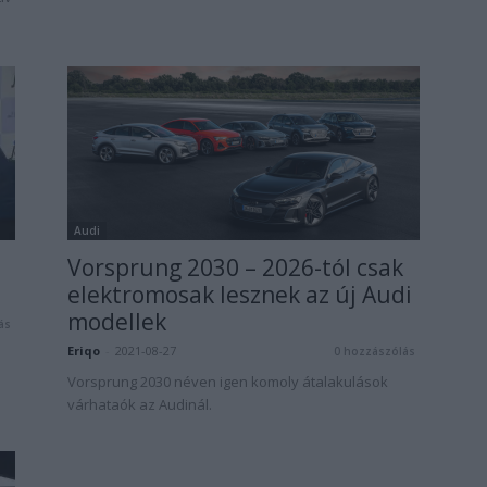
Audi
Vorsprung 2030 – 2026-tól csak
elektromosak lesznek az új Audi
modellek
ás
Eriqo
-
2021-08-27
0 hozzászólás
Vorsprung 2030 néven igen komoly átalakulások
várhataók az Audinál.