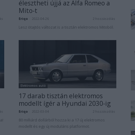
élesztheti újjá az Alfa Romeo a
Mito-t
Eriqo
-
2022-04-26
ás
2 hozzászólás
Lesz ötajtós változat is a tisztán elektromos Mitoból.
Elektromos autó
17 darab tisztán elektromos
modellt ígér a Hyundai 2030-ig
Eriqo
-
2022-03-04
ás
2 hozzászólás
a!
80 milliárd dollárból hozza ki a 17 új elektromos
modellt és egy új moduláris platformot.