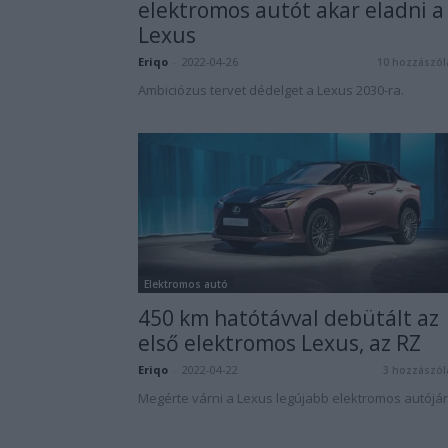
elektromos autót akar eladni a
Lexus
Eriqo
-
2022-04-26
10 hozzászól
Ambiciózus tervet dédelget a Lexus 2030-ra.
Elektromos autó
450 km hatótávval debütált az
első elektromos Lexus, az RZ
Eriqo
-
2022-04-22
3 hozzászól
Megérte várni a Lexus legújabb elektromos autójár