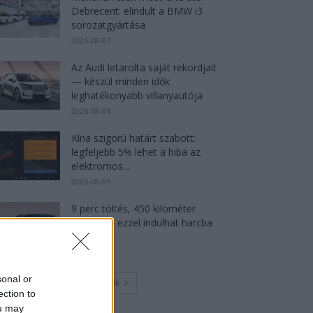
Debrecent: elindult a BMW i3
sorozatgyártása
2026-08-07
Az Audi letarolta saját rekordjait
— készül minden idők
leghatékonyabb villanyautója
2026-08-04
Kína szigorú határt szabott:
legfeljebb 5% lehet a hiba az
elektromos...
2026-08-05
9 perc töltés, 450 kilométer
hatótáv – ezzel indulhat harcba
a...
2026-08-05
sonal or
Továbbiak
ection to
ou may