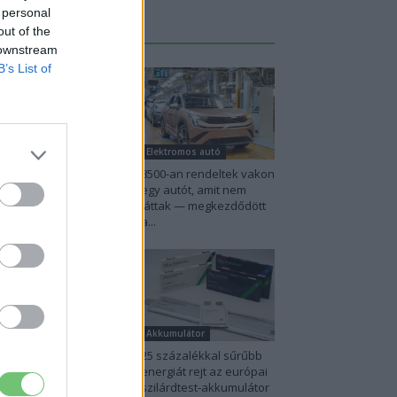
 personal
Legutolsó cikkek
out of the
 downstream
B’s List of
BMW
Elektromos autó
nchen csak most érte
8500-an rendeltek vakon
ol Debrecent: elindult
egy autót, amit nem
BMW i3
láttak — megkezdődött
rozatgyártása
a...
lektromos autó
Akkumulátor
,6 százalékon áll
25 százalékkal sűrűbb
rvégia villanyautó-
energiát rejt az európai
ánya – közben
szilárdtest-akkumulátor