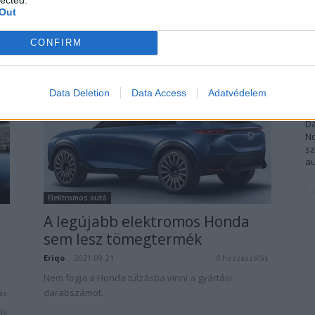
autóval készül a Nissan
át
Out
so
Eriqo
-
2021-11-30
ás
0 hozzászólás
CONFIRM
2030-ra 23 elektromos autóval akar előállni a Nissan,
ebből 15 tisztán elektromos lesz.
Data Deletion
Data Access
Adatvédelem
E
Dá
No
sz
au
Elektromos autó
A legújabb elektromos Honda
sem lesz tömegtermék
Eriqo
-
2021-09-21
0 hozzászólás
Nem fogja a Honda túlzásba vinni a gyártási
darabszámot.
ás
ív