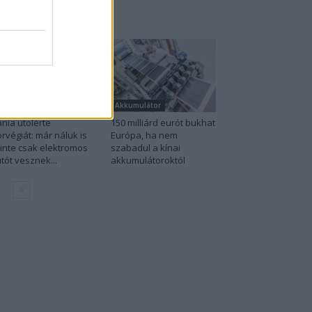
rendeződött a márkák
rrendje
lektromos autó
Akkumulátor
nia utolérte
150 milliárd eurót bukhat
rvégiát: már náluk is
Európa, ha nem
inte csak elektromos
szabadul a kínai
tót vesznek...
akkumulátoroktól