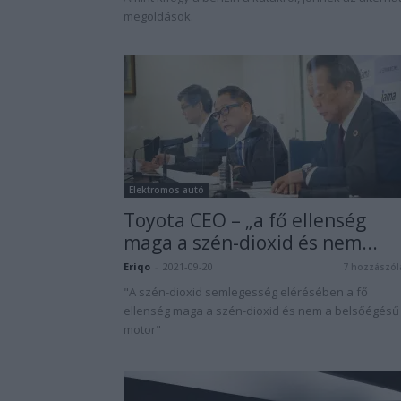
megoldások.
Elektromos autó
Toyota CEO – „a fő ellenség
maga a szén-dioxid és nem...
Eriqo
-
2021-09-20
7 hozzászól
"A szén-dioxid semlegesség elérésében a fő
ellenség maga a szén-dioxid és nem a belsőégésű
motor"