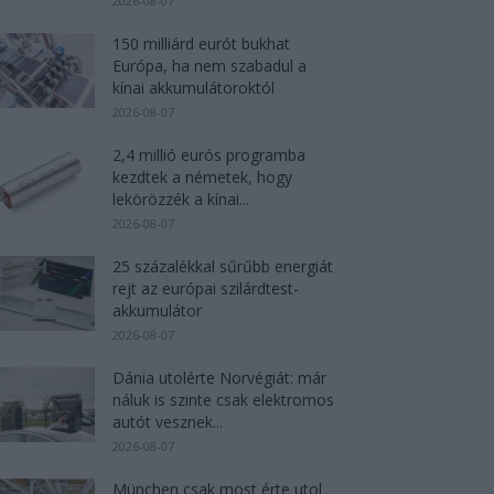
2026-08-07
150 milliárd eurót bukhat
Európa, ha nem szabadul a
kínai akkumulátoroktól
2026-08-07
2,4 millió eurós programba
kezdtek a németek, hogy
lekörözzék a kínai...
2026-08-07
25 százalékkal sűrűbb energiát
rejt az európai szilárdtest-
akkumulátor
2026-08-07
Dánia utolérte Norvégiát: már
náluk is szinte csak elektromos
autót vesznek...
2026-08-07
München csak most érte utol