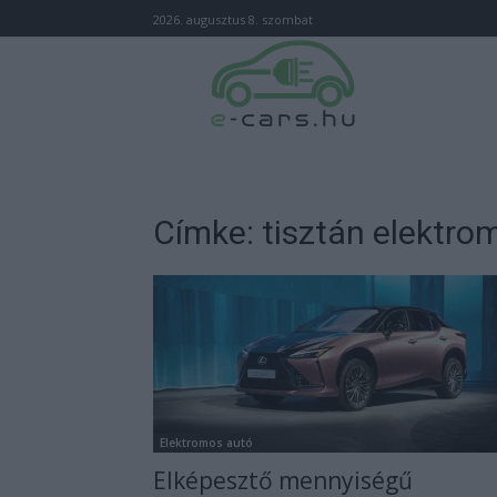
2026. augusztus 8. szombat
Címke: tisztán elektro
Elektromos autó
Elképesztő mennyiségű