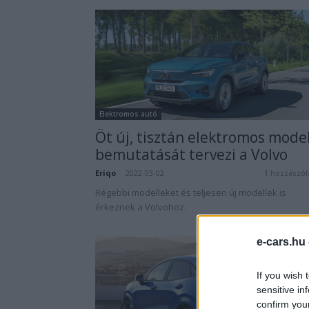
Elektromos autó
Öt új, tisztán elektromos model
bemutatását tervezi a Volvo
Eriqo
-
2022-03-02
1 hozzászól
Régebbi modelleket és teljesen új modellek is
érkeznek a Volvohoz.
e-cars.hu
If you wish 
sensitive in
confirm you