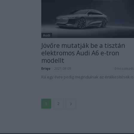
Audi
Jövőre mutatják be a tisztán
elektromos Audi A6 e-tron
modellt
Eriqo
-
2021-08-09
0 hozzászól
Rá egy évre pedig megindulnak az értékesítések is
1
2