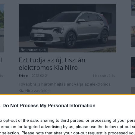
Elektromos autó
l
Ezt tudja az új, tisztán
elektromos Kia Niro
Eriqo
-
2022-02-21
ás
1 hozzászólás
Továbbra is három hajtáslánc várja az elektromos
Kia Niro vásárlóit.
 -
Do Not Process My Personal Information
to opt-out of the sale, sharing to third parties, or processing of your per
formation for targeted advertising by us, please use the below opt-out s
r selection. Please note that after your opt-out request is processed y