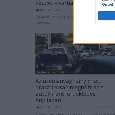
készlet – várhatnak a...
Opted 
Eriqo
-
2021-12-30
2 hozzászól
Úgy tűnik, Oliver Zipse rosszul mérte fel a vevői
igényeket.
Elektromos autó
Az üzemanyaghiány miatt
drasztikusan megnőtt az e-
autók iránti érdeklődés
Angliában
Eriqo
-
2021-09-29
2 hozzászól
Amint kifogy a benzin a kutakról, jönnek az alternat