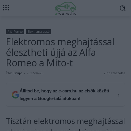
Alfa Romeo
Elektromos autó
Elektromos meghajtással
élesztheti újjá az Alfa
Romeo a Mito-t
Írta:
Eriqo
-
2022-04-26
2 hozzászólás
Állítsd be, hogy az e-cars.hu az elsők között
›
legyen a Google-találatokban!
Tisztán elektromos meghajtással