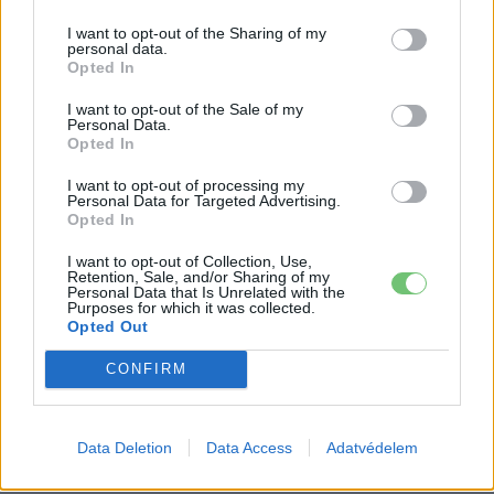
I want to opt-out of the Sharing of my
personal data.
Opted In
I want to opt-out of the Sale of my
Personal Data.
Opted In
I want to opt-out of processing my
Eriqo
Personal Data for Targeted Advertising.
Opted In
Főállásban Informatikus kocka, de lelkében elkötelezett gamer,
kütyü és immár e-autó rajongó!
I want to opt-out of Collection, Use,
Retention, Sale, and/or Sharing of my
Personal Data that Is Unrelated with the
Purposes for which it was collected.
Opted Out
KAPCSOLÓDÓ CIKKEK
TÖBB A SZERZŐTŐL
CONFIRM
97,6 százalékon áll Norvégia
villanyautó-aránya – közben
Data Deletion
Data Access
Adatvédelem
Elektromos
átrendeződött a márkák sorrendje
autó