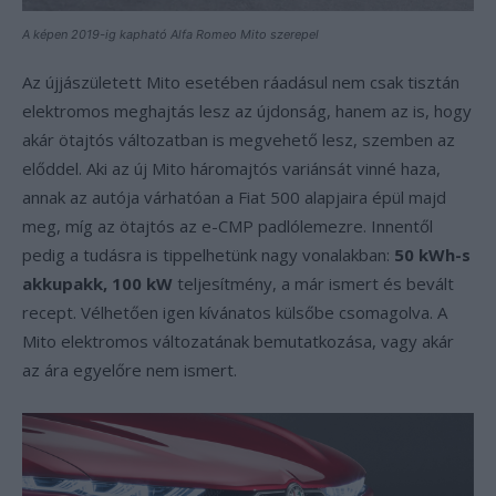
A képen 2019-ig kapható Alfa Romeo Mito szerepel
Az újjászületett Mito esetében ráadásul nem csak tisztán
elektromos meghajtás lesz az újdonság, hanem az is, hogy
akár ötajtós változatban is megvehető lesz, szemben az
előddel. Aki az új Mito háromajtós variánsát vinné haza,
annak az autója várhatóan a Fiat 500 alapjaira épül majd
meg, míg az ötajtós az e-CMP padlólemezre. Innentől
pedig a tudásra is tippelhetünk nagy vonalakban:
50 kWh-s
akkupakk, 100 kW
teljesítmény, a már ismert és bevált
recept. Vélhetően igen kívánatos külsőbe csomagolva. A
Mito elektromos változatának bemutatkozása, vagy akár
az ára egyelőre nem ismert.