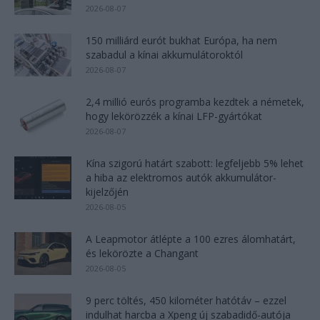
2026-08-07
150 milliárd eurót bukhat Európa, ha nem
szabadul a kínai akkumulátoroktól
2026-08-07
2,4 millió eurós programba kezdtek a németek,
hogy lekörözzék a kínai LFP-gyártókat
2026-08-07
Kína szigorú határt szabott: legfeljebb 5% lehet
a hiba az elektromos autók akkumulátor-
kijelzőjén
2026-08-05
A Leapmotor átlépte a 100 ezres álomhatárt,
és lekörözte a Changant
2026-08-05
9 perc töltés, 450 kilométer hatótáv – ezzel
indulhat harcba a Xpeng új szabadidő-autója