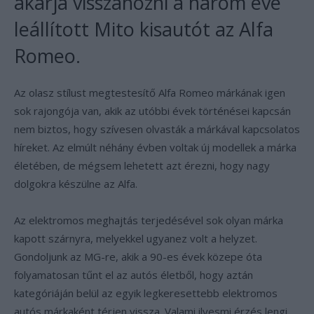
akarja visszahozni a három éve
leállított Mito kisautót az Alfa
Romeo.
Az olasz stílust megtestesítő Alfa Romeo márkának igen
sok rajongója van, akik az utóbbi évek történései kapcsán
nem biztos, hogy szívesen olvasták a márkával kapcsolatos
híreket. Az elmúlt néhány évben voltak új modellek a márka
életében, de mégsem lehetett azt érezni, hogy nagy
dolgokra készülne az Alfa.
Az elektromos meghajtás terjedésével sok olyan márka
kapott szárnyra, melyekkel ugyanez volt a helyzet.
Gondoljunk az MG-re, akik a 90-es évek közepe óta
folyamatosan tűnt el az autós életből, hogy aztán
kategóriáján belül az egyik legkeresettebb elektromos
autós márkaként térjen vissza. Valami ilyesmi érzés lengi