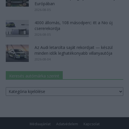
Európában
2026-08-05
4000 állomás, 108 másodperc: itt a Nio új
csererekordja
2026-08-05
Az Audi letarolta saját rekordjait — készül
minden idők leghatékonyabb villanyautója
2026-08-04
Keresés autómárka szerint
Keresés
autómárka
szerint
Médiaajánlat
Adatvédelem
Kapcsolat