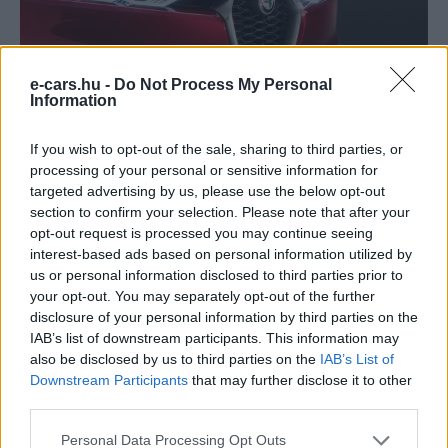
e-cars.hu -
Do Not Process My Personal
Information
If you wish to opt-out of the sale, sharing to third parties, or
processing of your personal or sensitive information for
Kövesd az e-cars.hu-t a Facebookon is, további
targeted advertising by us, please use the below opt-out
›
section to confirm your selection. Please note that after your
tartalmakért!
opt-out request is processed you may continue seeing
interest-based ads based on personal information utilized by
us or personal information disclosed to third parties prior to
CÍMKÉK
Alfa Romeo
e-mobilitás
Elektromobilitás
your opt-out. You may separately opt-out of the further
Elektromos autó
mito
stellantis
tisztán elektromos autó
disclosure of your personal information by third parties on the
IAB’s list of downstream participants. This information may
also be disclosed by us to third parties on the
IAB’s List of
Downstream Participants
that may further disclose it to other
third parties.
Personal Data Processing Opt Outs