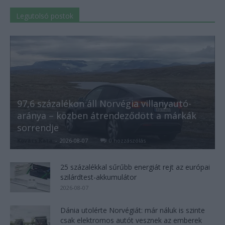
Legutolsó postok
97,6 százalékon áll Norvégia villanyautó-
aránya – közben átrendeződött a márkák
sorrendje
Kovács Kata
-
2026-08-07
0 hozzászólás
25 százalékkal sűrűbb energiát rejt az európai
szilárdtest-akkumulátor
2026-08-07
Dánia utolérte Norvégiát: már náluk is szinte
csak elektromos autót vesznek az emberek