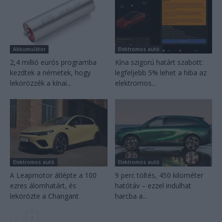
Akkumulátor
Elektromos autó
2,4 millió eurós programba
Kína szigorú határt szabott:
kezdtek a németek, hogy
legfeljebb 5% lehet a hiba az
lekörözzék a kínai...
elektromos...
Elektromos autó
Elektromos autó
A Leapmotor átlépte a 100
9 perc töltés, 450 kilométer
ezres álomhatárt, és
hatótáv – ezzel indulhat
lekörözte a Changant
harcba a...