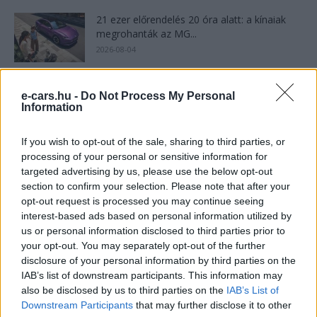
21 ezer előrendelés 20 óra alatt: a kínaiak
megrohanták az MG...
2026-08-04
Kína szigorú határt szabott: legfeljebb 5%
e-cars.hu -
Do Not Process My Personal
lehet a hiba az elektromos...
Information
2026-08-05
If you wish to opt-out of the sale, sharing to third parties, or
A Volkswagen bedobta azt a lapot Kínában,
processing of your personal or sensitive information for
amivel a helyi EV-gyártókat...
targeted advertising by us, please use the below opt-out
2026-08-04
section to confirm your selection. Please note that after your
opt-out request is processed you may continue seeing
interest-based ads based on personal information utilized by
150 milliárd eurót bukhat Európa, ha nem
us or personal information disclosed to third parties prior to
szabadul a kínai akkumulátoroktól
your opt-out. You may separately opt-out of the further
2026-08-07
disclosure of your personal information by third parties on the
IAB’s list of downstream participants. This information may
also be disclosed by us to third parties on the
IAB’s List of
Az Audi letarolta saját rekordjait — készül
minden idők leghatékonyabb villanyautója
Downstream Participants
that may further disclose it to other