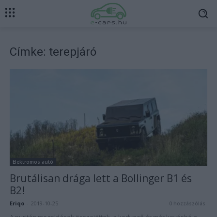
Címke: terepjáró
Elektromos autó
Brutálisan drága lett a Bollinger B1 és
B2!
Eriqo
-
2019-10-25
0 hozzászólás