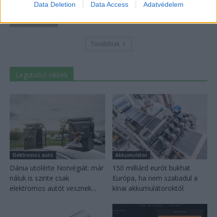
Data Deletion
Data Access
Adatvédelem
csererekordja
2026-08-05
Továbbiak
Legutolsó cikkek
Elektromos autó
Akkumulátor
Dánia utolérte Norvégiát: már
150 milliárd eurót bukhat
náluk is szinte csak
Európa, ha nem szabadul a
elektromos autót vesznek...
kínai akkumulátoroktól