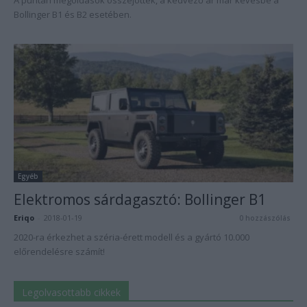
A puritán megoldások összejöttek, a kedvező ár már kevésbé a
Bollinger B1 és B2 esetében.
Egyéb
Elektromos sárdagasztó: Bollinger B1
Eriqo
-
2018-01-19
0 hozzászólás
2020-ra érkezhet a széria-érett modell és a gyártó 10.000
előrendelésre számít!
Legolvasottabb cikkek