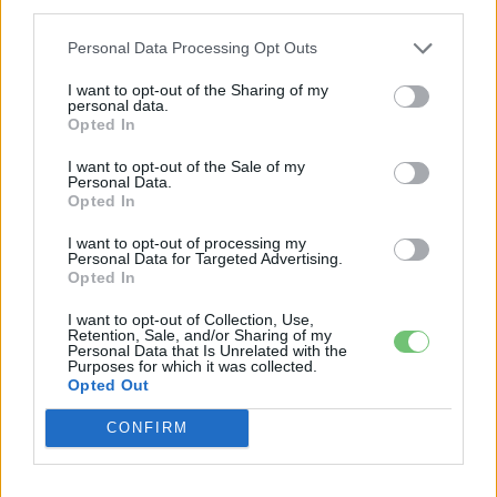
third parties.
2026-08-04
Personal Data Processing Opt Outs
9 perc töltés, 450 kilométer hatótáv – ezzel
indulhat harcba a...
I want to opt-out of the Sharing of my
personal data.
2026-08-05
Opted In
I want to opt-out of the Sale of my
2,4 millió eurós programba kezdtek a
Personal Data.
németek, hogy lekörözzék a kínai...
Opted In
2026-08-07
I want to opt-out of processing my
Personal Data for Targeted Advertising.
Opted In
Dánia utolérte Norvégiát: már náluk is szinte
csak elektromos autót vesznek...
I want to opt-out of Collection, Use,
2026-08-07
Retention, Sale, and/or Sharing of my
Personal Data that Is Unrelated with the
Purposes for which it was collected.
A Leapmotor átlépte a 100 ezres
Opted Out
álomhatárt, és lekörözte a Changant
CONFIRM
2026-08-05
4000 állomás, 108 másodperc: itt a Nio új