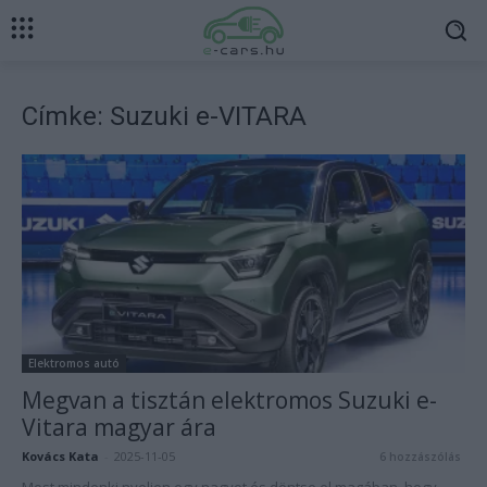
Címke: Suzuki e-VITARA
Elektromos autó
Megvan a tisztán elektromos Suzuki e-
Vitara magyar ára
Kovács Kata
-
2025-11-05
6 hozzászólás