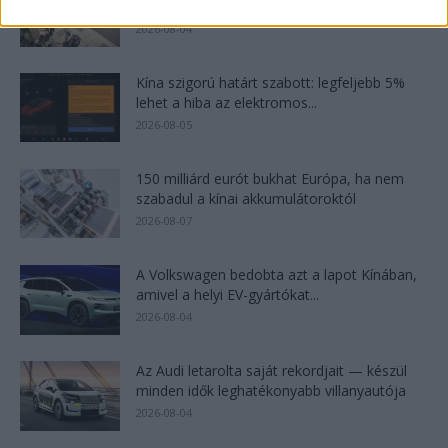
megrohanták az MG...
2026-08-04
Kína szigorú határt szabott: legfeljebb 5%
lehet a hiba az elektromos...
2026-08-05
150 milliárd eurót bukhat Európa, ha nem
szabadul a kínai akkumulátoroktól
2026-08-07
A Volkswagen bedobta azt a lapot Kínában,
amivel a helyi EV-gyártókat...
2026-08-04
Az Audi letarolta saját rekordjait — készül
minden idők leghatékonyabb villanyautója
2026-08-04