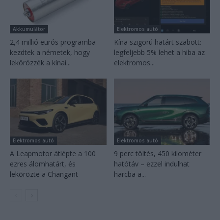
Akkumulátor
Elektromos autó
2,4 millió eurós programba
Kína szigorú határt szabott:
kezdtek a németek, hogy
legfeljebb 5% lehet a hiba az
lekörözzék a kínai...
elektromos...
Elektromos autó
Elektromos autó
A Leapmotor átlépte a 100
9 perc töltés, 450 kilométer
ezres álomhatárt, és
hatótáv – ezzel indulhat
lekörözte a Changant
harcba a...