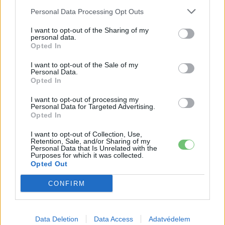
Personal Data Processing Opt Outs
I want to opt-out of the Sharing of my
personal data.
Opted In
I want to opt-out of the Sale of my
Personal Data.
Opted In
I want to opt-out of processing my
Personal Data for Targeted Advertising.
Elektromos autó
Opted In
Megérkezett az első tisztán elektromos
Suzuki, az e-VITARA
I want to opt-out of Collection, Use,
Retention, Sale, and/or Sharing of my
Personal Data that Is Unrelated with the
e-cars.hu
-
2024-11-04
0 hozzászólás
Purposes for which it was collected.
2025 tavaszán indul az e-VITARA gyártása Indiában.
Opted Out
CONFIRM
Legolvasottabb cikkek
21 ezer előrendelés 20 óra alatt: a kínaiak
Data Deletion
Data Access
Adatvédelem