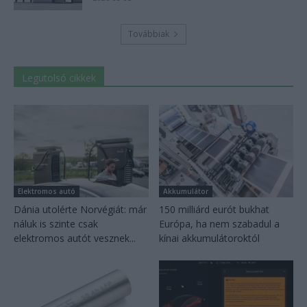
Továbbiak
Legutolsó cikkek
Elektromos autó
Akkumulátor
Dánia utolérte Norvégiát: már
150 milliárd eurót bukhat
náluk is szinte csak
Európa, ha nem szabadul a
elektromos autót vesznek...
kínai akkumulátoroktól