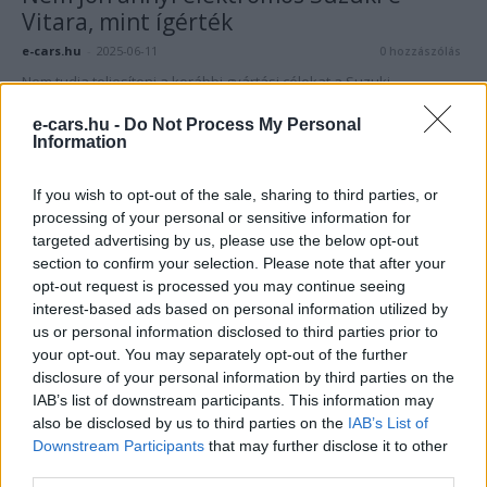
Vitara, mint ígérték
e-cars.hu
-
2025-06-11
0 hozzászólás
Nem tudja teljesíteni a korábbi gyártási célokat a Suzuki.
e-cars.hu -
Do Not Process My Personal
Information
If you wish to opt-out of the sale, sharing to third parties, or
processing of your personal or sensitive information for
targeted advertising by us, please use the below opt-out
section to confirm your selection. Please note that after your
opt-out request is processed you may continue seeing
interest-based ads based on personal information utilized by
us or personal information disclosed to third parties prior to
Elektromos autó
your opt-out. You may separately opt-out of the further
Magyarországon is bemutatkozott az
disclosure of your personal information by third parties on the
elektromos Suzuki e Vitara
IAB’s list of downstream participants. This information may
also be disclosed by us to third parties on the
IAB’s List of
e-cars.hu
-
2025-03-31
2 hozzászólás
Downstream Participants
that may further disclose it to other
Ősszel érkeznek meg az első példányok Magyarországra.
third parties.