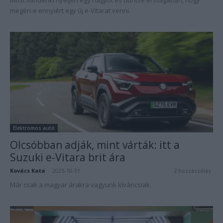
Most mindenki nyeljen egy nagyot és döntse el magában, hogy
megéri-e ennyiért egy új e-Vitarat venni.
Elektromos autó
Olcsóbban adják, mint várták: itt a
Suzuki e-Vitara brit ára
Kovács Kata
-
2025-10-31
2 hozzászólás
Már csak a magyar árakra vagyunk kíváncsiak.