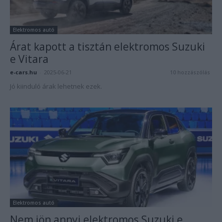
Elektromos autó
Árat kapott a tisztán elektromos Suzuki
e Vitara
e-cars.hu
-
2025-06-21
10 hozzászólás
Jó kiinduló árak lehetnek ezek.
Elektromos autó
Nem jön annyi elektromos Suzuki e