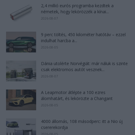
2,4 millió eurós programba kezdtek a
németek, hogy lekörözzék a kínai...
2026-08-07
9 perc töltés, 450 kilométer hatótáv – ezzel
indulhat harcba a...
2026-08-05
Dánia utolérte Norvégiát: már náluk is szinte
csak elektromos autót vesznek...
2026-08-07
A Leapmotor átlépte a 100 ezres
álomhatárt, és lekörözte a Changant
2026-08-05
4000 állomás, 108 másodperc: itt a Nio új
csererekordja
2026-08-05