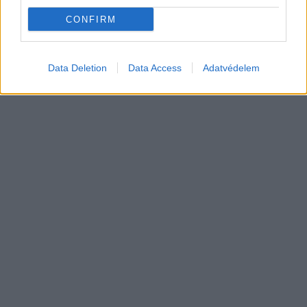
technológiára építi az elektromos
CONFIRM
Elektromos
jövőjét
autó
Data Deletion
Data Access
Adatvédelem