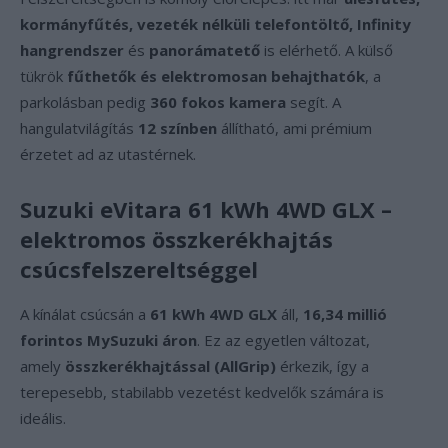
kormányfűtés, vezeték nélküli telefontöltő, Infinity
hangrendszer
és
panorámatető
is elérhető. A külső
tükrök
fűthetők és elektromosan behajthatók
, a
parkolásban pedig
360 fokos kamera
segít. A
hangulatvilágítás
12 színben
állítható, ami prémium
érzetet ad az utastérnek.
Suzuki eVitara 61 kWh 4WD GLX –
elektromos összkerékhajtás
csúcsfelszereltséggel
A kínálat csúcsán a
61 kWh 4WD GLX
áll,
16,34 millió
forintos MySuzuki áron
. Ez az egyetlen változat,
amely
összkerékhajtással (AllGrip)
érkezik, így a
terepesebb, stabilabb vezetést kedvelők számára is
ideális.