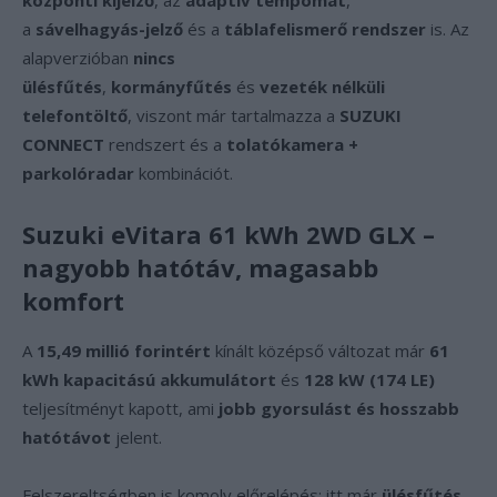
központi kijelző
, az
adaptív tempomat
,
a
sávelhagyás-jelző
és a
táblafelismerő rendszer
is. Az
alapverzióban
nincs
ülésfűtés
,
kormányfűtés
és
vezeték nélküli
telefontöltő
, viszont már tartalmazza a
SUZUKI
CONNECT
rendszert és a
tolatókamera +
parkolóradar
kombinációt.
Suzuki eVitara 61 kWh 2WD GLX –
nagyobb hatótáv, magasabb
komfort
A
15,49 millió forintért
kínált középső változat már
61
kWh kapacitású akkumulátort
és
128 kW (174 LE)
teljesítményt kapott, ami
jobb gyorsulást és hosszabb
hatótávot
jelent.
Felszereltségben is komoly előrelépés: itt már
ülésfűtés,