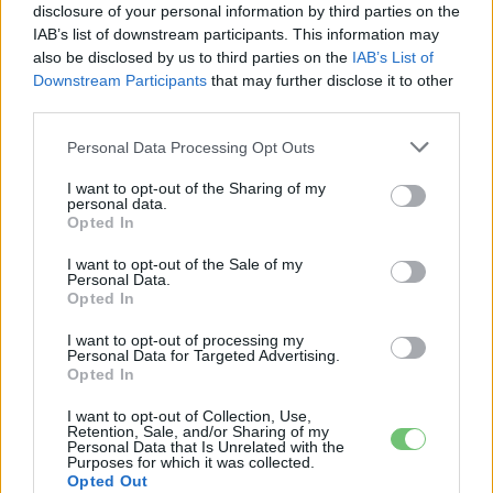
disclosure of your personal information by third parties on the
IAB’s list of downstream participants. This information may
Kovács Kata
also be disclosed by us to third parties on the
IAB’s List of
Downstream Participants
that may further disclose it to other
http://e-cars.hu
third parties.
Szeretem az elektromos autókat és a modern technológiát!
Personal Data Processing Opt Outs
I want to opt-out of the Sharing of my
personal data.
KAPCSOLÓDÓ CIKKEK
TÖBB A SZERZŐTŐL
Opted In
I want to opt-out of the Sale of my
Porsche új vezére: jön az elektromos
Personal Data.
Opted In
718, és marad a Taycan is
Elektromos
autó
I want to opt-out of processing my
Personal Data for Targeted Advertising.
Opted In
Amíg Európa áramhiánytól tart, Texas
bevetett egy 500 MWh-s Tesla
I want to opt-out of Collection, Use,
Elektromos
Retention, Sale, and/or Sharing of my
energiatárolót
autó
Personal Data that Is Unrelated with the
Purposes for which it was collected.
Opted Out
A Volkswagen csendben kínai