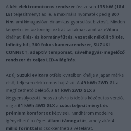
A
két elektromotoros rendszer
összesen
135 kW (184
LE)
teljesítményt ad le, a maximális nyomaték pedig
307
Nm
, ami kimagaslóan dinamikus gyorsulást biztosít. Minden
kényelmi és biztonsági extrát tartalmaz, amit az eVitara
kínálhat:
ülés- és kormányfűtés, vezeték nélküli töltés,
Infinity hifi, 360 fokos kamerarendszer, SUZUKI
CONNECT, adaptív tempomat, sávelhagyás-megelőző
rendszer és teljes LED-világítás
.
Az új
Suzuki eVitara
ötféle kivitelben kínálja a japán márka
első, teljesen elektromos hajtását. A
49 kWh 2WD GL
a
megfizethető belépő, a
61 kWh 2WD GLX
a
kiegyensúlyozott, hosszú távra is ideális középutas verzió,
míg a
61 kWh 4WD GLX
a
csúcsteljesítményt és
prémium komfortot
képviseli. Mindhárom modellre
igényelhető a céges
állami támogatás
, amely akár
4
millió forinttal
is csökkentheti a vételárat.