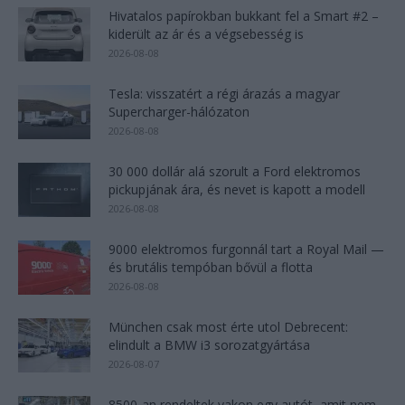
Hivatalos papírokban bukkant fel a Smart #2 –
kiderült az ár és a végsebesség is
2026-08-08
Tesla: visszatért a régi árazás a magyar
Supercharger-hálózaton
2026-08-08
30 000 dollár alá szorult a Ford elektromos
pickupjának ára, és nevet is kapott a modell
2026-08-08
9000 elektromos furgonnál tart a Royal Mail —
és brutális tempóban bővül a flotta
2026-08-08
München csak most érte utol Debrecent:
elindult a BMW i3 sorozatgyártása
2026-08-07
8500-an rendeltek vakon egy autót, amit nem