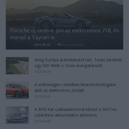
Porsche új vezére: jön az elektromos 718, és
marad a Taycan is
Kovács Kata
-
2026-08-09
0 hozzászólás
Amíg Európa áramhiánytól tart, Texas bevetett
egy 500 MWh-s Tesla energiatárolót
2026-08-09
A Volkswagen csendben kínai technológiára
építi az elektromos jövőjét
2026-08-09
A BYD hat szabadalommal készül a 2027-es
szilárdtest-akkumulátor-áttörésre
2026-08-08