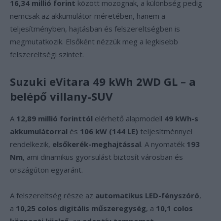
16,34 millió forint
között mozognak, a különbség pedig
nemcsak az akkumulátor méretében, hanem a
teljesítményben, hajtásban és felszereltségben is
megmutatkozik. Elsőként nézzük meg a legkisebb
felszereltségi szintet.
Suzuki eVitara 49 kWh 2WD GL – a
belépő villany-SUV
A
12,89 millió forinttól
elérhető alapmodell
49 kWh-s
akkumulátorral
és
106 kW (144 LE)
teljesítménnyel
rendelkezik,
elsőkerék-meghajtással
. A nyomaték
193
Nm
, ami dinamikus gyorsulást biztosít városban és
országúton egyaránt.
A felszereltség része az
automatikus LED-fényszóró
,
a
10,25 colos digitális műszeregység
, a
10,1 colos