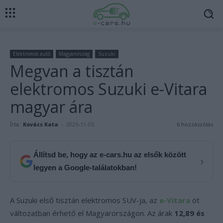
Elektromos autó
Magyarország
Suzuki
Megvan a tisztán
elektromos Suzuki e-Vitara
magyar ára
Írta:
Kovács Kata
-
2025-11-05
6 hozzászólás
Állítsd be, hogy az e-cars.hu az elsők között
›
legyen a Google-találatokban!
A Suzuki első tisztán elektromos SUV-ja, az
e-Vitara
öt
változatban érhető el Magyarországon. Az árak
12,89 és