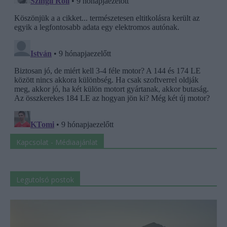
Kapcsolat - Médiaajánlat
Legutolsó postok