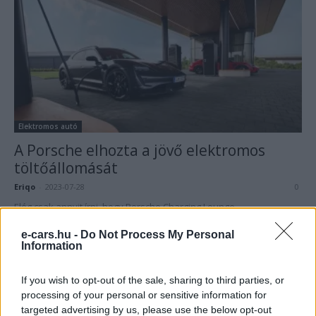
Elektromos autó
A Porsche elhozta a jövő elektromos
töltőállomását
Eriqo
-
2023-07-28
0
Elég csak annyit írni, hogy Porsche Charging Lounge.
e-cars.hu -
Do Not Process My Personal
Information
Legolvasottabb cikkek
If you wish to opt-out of the sale, sharing to third parties, or
21 ezer előrendelés 20 óra alatt: a kínaiak
processing of your personal or sensitive information for
megrohanták az MG...
targeted advertising by us, please use the below opt-out
2026-08-04