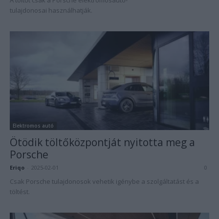
A töltőt csak a Porsche elektromosautó-
tulajdonosai használhatják.
Elektromos autó
Ötödik töltőközpontját nyitotta meg a
Porsche
Eriqo
-
2025-02-01
0
Csak Porsche tulajdonosok vehetik igénybe a szolgáltatást és a
töltést.