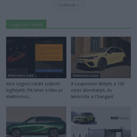
Továbbiak
Legutolsó cikkek
Elektromos autó
Elektromos autó
Kína szigorú határt szabott:
A Leapmotor átlépte a 100
legfeljebb 5% lehet a hiba az
ezres álomhatárt, és
elektromos...
lekörözte a Changant