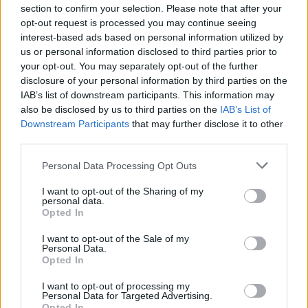
section to confirm your selection. Please note that after your
opt-out request is processed you may continue seeing
Kína szigorú határt szabott: legfeljebb 5%
interest-based ads based on personal information utilized by
lehet a hiba az elektromos...
us or personal information disclosed to third parties prior to
2026-08-05
your opt-out. You may separately opt-out of the further
disclosure of your personal information by third parties on the
IAB’s list of downstream participants. This information may
A Volkswagen bedobta azt a lapot Kínában,
also be disclosed by us to third parties on the
IAB’s List of
amivel a helyi EV-gyártókat...
Downstream Participants
that may further disclose it to other
2026-08-04
third parties.
Az Audi letarolta saját rekordjait — készül
Personal Data Processing Opt Outs
minden idők leghatékonyabb villanyautója
I want to opt-out of the Sharing of my
2026-08-04
personal data.
Opted In
9 perc töltés, 450 kilométer hatótáv – ezzel
I want to opt-out of the Sale of my
indulhat harcba a...
Personal Data.
Opted In
2026-08-05
I want to opt-out of processing my
Personal Data for Targeted Advertising.
A Leapmotor átlépte a 100 ezres
Opted In