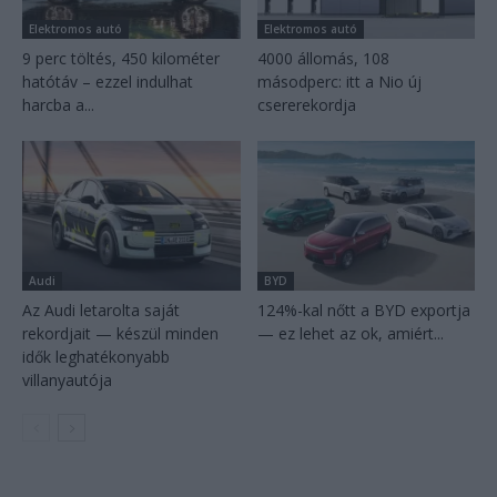
Elektromos autó
Elektromos autó
9 perc töltés, 450 kilométer
4000 állomás, 108
hatótáv – ezzel indulhat
másodperc: itt a Nio új
harcba a...
csererekordja
Audi
BYD
Az Audi letarolta saját
124%-kal nőtt a BYD exportja
rekordjait — készül minden
— ez lehet az ok, amiért...
idők leghatékonyabb
villanyautója