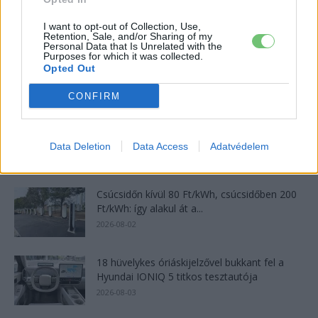
álomhatárt, és lekörözte a Changant
2026-08-05
I want to opt-out of Collection, Use,
Retention, Sale, and/or Sharing of my
Personal Data that Is Unrelated with the
Purposes for which it was collected.
124%-kal nőtt a BYD exportja — ez lehet az
Opted Out
ok, amiért...
2026-08-04
CONFIRM
4000 állomás, 108 másodperc: itt a Nio új
csererekordja
Data Deletion
Data Access
Adatvédelem
2026-08-05
Csúcsidőn kívül 80 Ft/kWh, csúcsidőben 200
Ft/kWh: így alakul át a...
2026-08-02
18 hüvelykes óriáskijelzővel bukkant fel a
Hyundai IONIQ 5 titkos tesztautója
2026-08-03