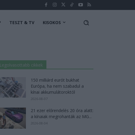
P
TESZT & TV
KISOKOS
Legolvasottabb cikkek
150 milliárd eurót bukhat
Európa, ha nem szabadul a
kínai akkumulátoroktól
2026-08-07
21 ezer előrendelés 20 óra alatt:
a kínaiak megrohanták az MG...
2026-08-04