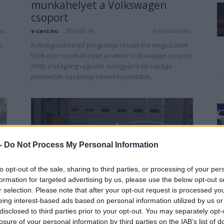
munkahelyet a Volkswagen
csoport
e-cars.hu
-
2021-03-16
ás
0 hozzászólás
n
Költségcsökkentő programja részeként megszüntet
több ezer munkahelyet a német Volkswagen csoport
(VW), a világ legnagyobb autógyártó társasága -
jelentették vasárnap német hírportálok.
 -
Do Not Process My Personal Information
to opt-out of the sale, sharing to third parties, or processing of your per
Audi
formation for targeted advertising by us, please use the below opt-out s
Handelsblatt: az Audi 9500
r selection. Please note that after your opt-out request is processed y
németországi munkahely
eing interest-based ads based on personal information utilized by us or
disclosed to third parties prior to your opt-out. You may separately opt-
megszüntetésére készül
losure of your personal information by third parties on the IAB’s list of