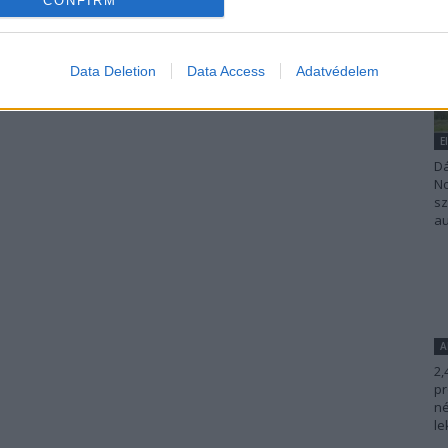
CONFIRM
Data Deletion
Data Access
Adatvédelem
E
Dá
No
sz
au
A
2,
pr
né
le