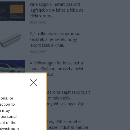
Kína szigorú határt szabott:
legfeljebb 5% lehet a hiba az
elektromos...
2026-08-05
2,4 millió eurós programba
kezdtek a németek, hogy
lekörözzék a kínai...
2026-08-07
A Volkswagen bedobta azt a
lapot Kínában, amivel a helyi
EV-gyártókat...
2026-08-04
Az Audi letarolta saját rekordjait
— készül minden idők
sonal or
leghatékonyabb villanyautója
ection to
2026-08-04
ou may
 personal
9 perc töltés, 450 kilométer
out of the
hatótáv – ezzel indulhat harcba
 downstream