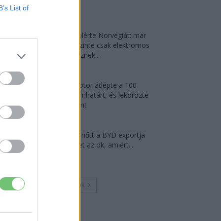
a...
B’s List of
2026-08-05
Dánia utolérte Norvégiát: már
náluk is szinte csak elektromos
autót vesznek...
2026-08-07
A Leapmotor átlépte a 100
ezres álomhatárt, és lekörözte
a Changant
2026-08-05
124%-kal nőtt a BYD exportja
— ez lehet az ok, amiért...
2026-08-04
Továbbiak