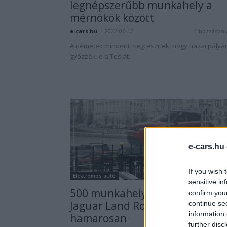
legnépszerűbb munkahely a
mérnökök között
e-cars.hu
-
2022-06-12
1 hozzászól
A németek mindent megtesznek, hogy hazai pályá
győzzék le a Teslát.
e-cars.hu
If you wish 
Elektromos autó
sensitive in
500 munkahely szűnik meg a
confirm you
Jaguar Land Rovernél
continue se
information 
hamarosan
further disc