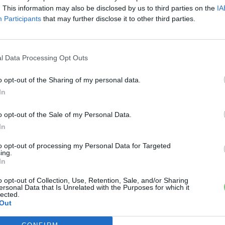
e-cars.hu
-
2019-11-29
ás
0 hozzászólás
. This information may also be disclosed by us to third parties on the
IA
Az Audi német autógyártó társaság 9500 állás
Participants
that may further disclose it to other third parties.
i
felszámolására készül a hazai üzemeiben,
Ingolstadtban és Neckarsulmban - jelentette kedden
a hírportálján a Handelsblatt. Az Audi a német üzleti
l Data Processing Opt Outs
lap információját megerősítve közölte, hogy a
leépítést 2025-ig hajtják végre.
o opt-out of the Sharing of my personal data.
In
o opt-out of the Sale of my Personal Data.
In
to opt-out of processing my Personal Data for Targeted
ing.
In
o opt-out of Collection, Use, Retention, Sale, and/or Sharing
ersonal Data that Is Unrelated with the Purposes for which it
lected.
Out