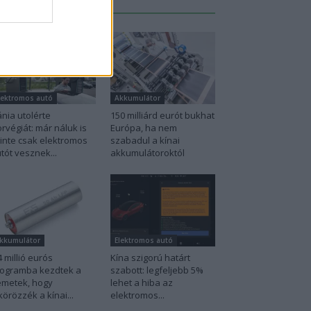
Legutolsó cikkek
lektromos autó
Akkumulátor
nia utolérte
150 milliárd eurót bukhat
rvégiát: már náluk is
Európa, ha nem
inte csak elektromos
szabadul a kínai
tót vesznek...
akkumulátoroktól
kkumulátor
Elektromos autó
4 millió eurós
Kína szigorú határt
ogramba kezdtek a
szabott: legfeljebb 5%
metek, hogy
lehet a hiba az
körözzék a kínai...
elektromos...