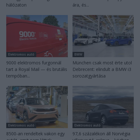
hálózaton
ára, és...
Elektromos autó
BMW
9000 elektromos furgonnál
München csak most érte utol
tart a Royal Mail — és brutális
Debrecent: elindult a BMW i3
tempóban...
sorozatgyártása
Elektromos autó
Elektromos autó
8500-an rendeltek vakon egy
97,6 százalékon áll Norvégia