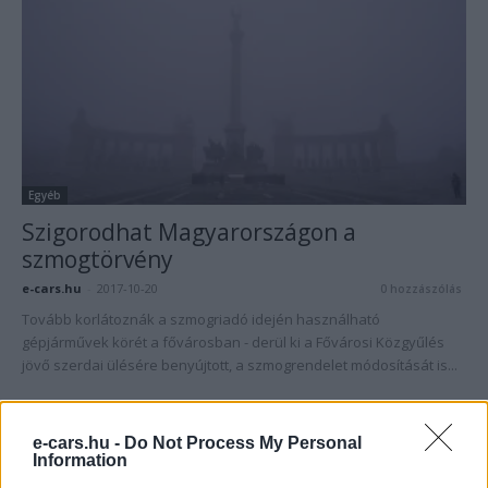
Egyéb
Szigorodhat Magyarországon a
szmogtörvény
e-cars.hu
-
2017-10-20
0 hozzászólás
Tovább korlátoznák a szmogriadó idején használható
gépjárművek körét a fővárosban - derül ki a Fővárosi Közgyűlés
jövő szerdai ülésére benyújtott, a szmogrendelet módosítását is...
e-cars.hu -
Do Not Process My Personal
Information
1
2
3