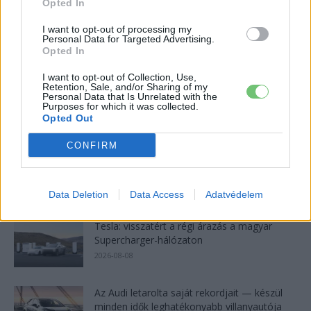
Opted In
2,4 millió eurós programba kezdtek a
I want to opt-out of processing my
Personal Data for Targeted Advertising.
németek, hogy lekörözzék a kínai...
Opted In
2026-08-07
I want to opt-out of Collection, Use,
Retention, Sale, and/or Sharing of my
München csak most érte utol Debrecent:
Personal Data that Is Unrelated with the
elindult a BMW i3 sorozatgyártása
Purposes for which it was collected.
Opted Out
2026-08-07
CONFIRM
Dánia utolérte Norvégiát: már náluk is szinte
csak elektromos autót vesznek...
2026-08-07
Data Deletion
Data Access
Adatvédelem
Tesla: visszatért a régi árazás a magyar
Supercharger-hálózaton
2026-08-08
Az Audi letarolta saját rekordjait — készül
minden idők leghatékonyabb villanyautója