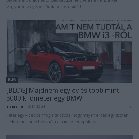
Újabb elektromos autó töltőket üzemelt be a Penny Market
Magyarország! Most Budapesten ismét!
BMW
[BLOG] Majdnem egy év és több mint
6000 kilométer egy BMW...
e-cars.hu
-
2017-12-24
2
Péter egy videóban foglalta össze, hogy milyen érzés egy tisztán
elektromos autó használata a mindennapokban.