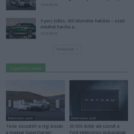
2026-08-04
9 perc töltés, 450 kilométer hatótáv – ezzel
indulhat harcba a...
2026-08-05
Továbbiak
Legutolsó cikkek
Elektromos autó
Elektromos autó
Tesla: visszatért a régi árazás
30 000 dollár alá szorult a
a magyar Supercharger-
Ford elektromos pickupjának