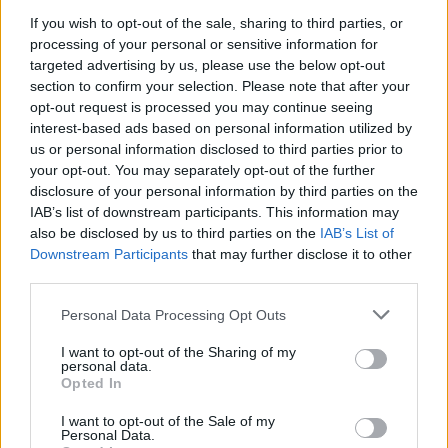
If you wish to opt-out of the sale, sharing to third parties, or
processing of your personal or sensitive information for
Legolvasottabb cikkek
targeted advertising by us, please use the below opt-out
section to confirm your selection. Please note that after your
8500-an rendeltek vakon egy autót, amit
opt-out request is processed you may continue seeing
nem láttak — megkezdődött a...
interest-based ads based on personal information utilized by
2026-08-07
us or personal information disclosed to third parties prior to
your opt-out. You may separately opt-out of the further
disclosure of your personal information by third parties on the
97,6 százalékon áll Norvégia villanyautó-
aránya – közben átrendeződött a márkák
IAB’s list of downstream participants. This information may
sorrendje
also be disclosed by us to third parties on the
IAB’s List of
Downstream Participants
that may further disclose it to other
2026-08-07
third parties.
150 milliárd eurót bukhat Európa, ha nem
szabadul a kínai akkumulátoroktól
Personal Data Processing Opt Outs
2026-08-07
I want to opt-out of the Sharing of my
personal data.
Opted In
25 százalékkal sűrűbb energiát rejt az
európai szilárdtest-akkumulátor
I want to opt-out of the Sale of my
2026-08-07
Personal Data.