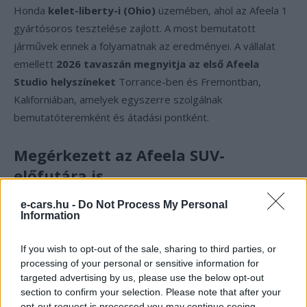
Honda
kelet-liberty-i (Ohio)
üzemében, ahol az Afeela 1
gyártósoros tesztelése zajlott. A most bemutatott
járművek ennek a folyamatnak az eredményei. A vállalat
emellett
2026 tavaszán megnyitja az első Afeela
Studio helyszíneket
Torrance-ben és Fremontban,
Kaliforniában, amelyek egyszerre szolgálnak
bemutatóteremként és átadási pontként.
Megérkezett az Afeela SUV-
előfutára is
e-cars.hu -
Do Not Process My Personal
Az Afeela 1 mellett bemutatkozott az
Afeela Prototype
Information
2026
, egy
akkumulátoros elektromos SUV-kupé
tanulmányautó
. A modell formavilága szorosan követi az
If you wish to opt-out of the sale, sharing to third parties, or
Afeela 1 dizájnját, ugyanakkor
nagyobb térkínálatot és
processing of your personal or sensitive information for
jobb hozzáférhetőséget
ígér. Bár a méretekről és a
targeted advertising by us, please use the below opt-out
section to confirm your selection. Please note that after your
műszaki adatokról egyelőre nem közöltek részleteket, a
opt-out request is processed you may continue seeing