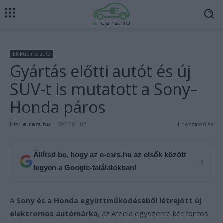
Elektromos autó
Gyártás előtti autót és új
SUV-t is mutatott a Sony–
Honda páros
Írta:
e-cars.hu
-
2026-01-07
1 hozzászólás
Állítsd be, hogy az e-cars.hu az elsők között
›
legyen a Google-találatokban!
A
Sony és a Honda együttműködéséből létrejött új
elektromos autómárka
, az Afeela egyszerre két fontos