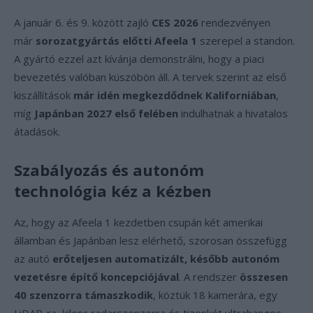
A január 6. és 9. között zajló
CES 2026
rendezvényen
már
sorozatgyártás előtti Afeela 1
szerepel a standon.
A gyártó ezzel azt kívánja demonstrálni, hogy a piaci
bevezetés valóban küszöbön áll. A tervek szerint az első
kiszállítások
már idén megkezdődnek Kaliforniában
,
míg
Japánban 2027 első felében
indulhatnak a hivatalos
átadások.
Szabályozás és autonóm
technológia kéz a kézben
Az, hogy az Afeela 1 kezdetben csupán két amerikai
államban és Japánban lesz elérhető, szorosan összefügg
az autó
erőteljesen automatizált, később autonóm
vezetésre építő koncepciójával
. A rendszer
összesen
40 szenzorra támaszkodik
, köztük 18 kamerára, egy