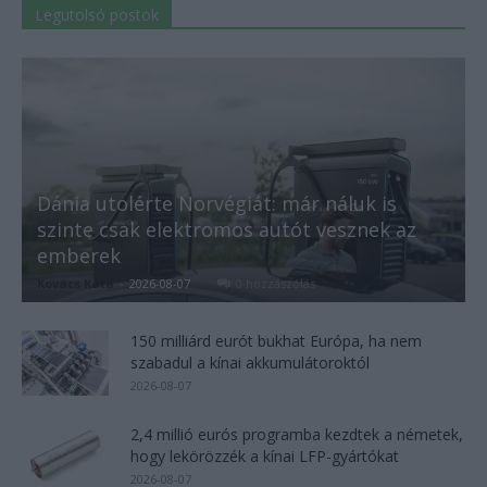
Legutolsó postok
Dánia utolérte Norvégiát: már náluk is
szinte csak elektromos autót vesznek az
emberek
Kovács Kata
-
2026-08-07
0 hozzászólás
150 milliárd eurót bukhat Európa, ha nem
szabadul a kínai akkumulátoroktól
2026-08-07
2,4 millió eurós programba kezdtek a németek,
hogy lekörözzék a kínai LFP-gyártókat
2026-08-07