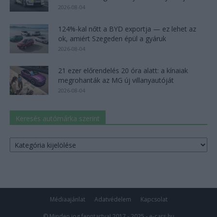
2026-08-04
124%-kal nőtt a BYD exportja — ez lehet az
ok, amiért Szegeden épül a gyáruk
2026-08-04
21 ezer előrendelés 20 óra alatt: a kínaiak
megrohanták az MG új villanyautóját
2026-08-04
Keresés autómárka szerint
Keresés
autómárka
szerint
Médiaajánlat
Adatvédelem
Kapcsolat
© Minden jog fenntartva! 2017 - 2025 - e-cars.hu