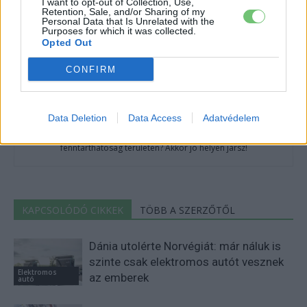
I want to opt-out of Collection, Use,
Retention, Sale, and/or Sharing of my
Personal Data that Is Unrelated with the
Purposes for which it was collected.
Opted Out
CONFIRM
e-cars.hu
Elektromosan közlekedsz, vagy a váltáson töprengsz?
Data Deletion
Data Access
Adatvédelem
Érdekelnek a legfrissebb hírek az e-autók világából, vagy
foglalkoztatnak a legújabb fejlesztések az elektromosság és a
fenntarthatóság területén? Akkor jó helyen jársz!
KAPCSOLÓDÓ CIKKEK
TÖBB A SZERZŐTŐL
Dánia utolérte Norvégiát: már náluk is
szinte csak elektromos autót vesznek
Elektromos
az emberek
autó