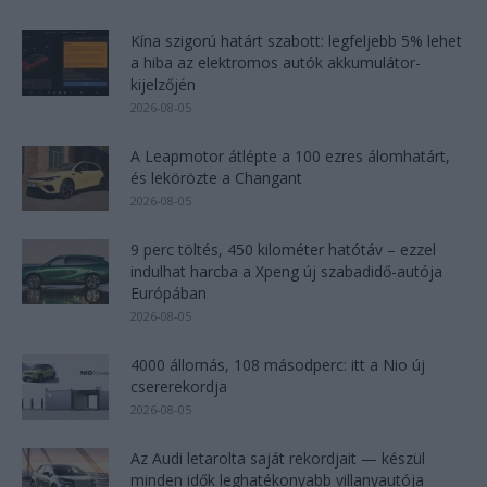
Kína szigorú határt szabott: legfeljebb 5% lehet
a hiba az elektromos autók akkumulátor-
kijelzőjén
2026-08-05
A Leapmotor átlépte a 100 ezres álomhatárt,
és lekörözte a Changant
2026-08-05
9 perc töltés, 450 kilométer hatótáv – ezzel
indulhat harcba a Xpeng új szabadidő-autója
Európában
2026-08-05
4000 állomás, 108 másodperc: itt a Nio új
csererekordja
2026-08-05
Az Audi letarolta saját rekordjait — készül
minden idők leghatékonyabb villanyautója