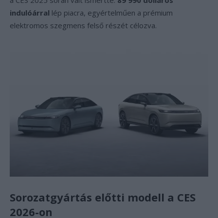
a CES 2025 során vált ismertté:
89 990 dolláros
indulóárral
lép piacra, egyértelműen a prémium
elektromos szegmens felső részét célozva.
Sorozatgyártás előtti modell a CES
2026-on