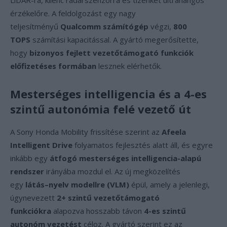
LiDAR-ra, kilenc radarszenzorra és tizenkét ultrahangos
érzékelőre. A feldolgozást egy nagy
teljesítményű
Qualcomm számítógép
végzi,
800
TOPS
számítási kapacitással. A gyártó megerősítette,
hogy
bizonyos fejlett vezetőtámogató funkciók
előfizetéses formában
lesznek elérhetők.
Mesterséges intelligencia és a 4-es
szintű autonómia felé vezető út
A Sony Honda Mobility frissítése szerint az
Afeela
Intelligent Drive
folyamatos fejlesztés alatt áll, és egyre
inkább egy
átfogó mesterséges intelligencia-alapú
rendszer
irányába mozdul el. Az új megközelítés
egy
látás–nyelv modellre (VLM)
épül, amely a jelenlegi,
úgynevezett
2+ szintű vezetőtámogató
funkciókra
alapozva hosszabb távon
4-es szintű
autonóm vezetést
céloz. A gyártó szerint ez az