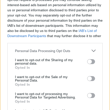
gyártó megerősítette, hogy a koncepció
egy jövőbeli
interest-based ads based on personal information utilized by
sorozatgyártású modell előképe
, amelynek amerikai
us or personal information disclosed to third parties prior to
piaci bevezetését
2028-ra ütemezték
.
your opt-out. You may separately opt-out of the further
disclosure of your personal information by third parties on the
IAB’s list of downstream participants. This information may
also be disclosed by us to third parties on the
IAB’s List of
Kövesd az e-cars.hu-t a Facebookon is, további
›
Downstream Participants
that may further disclose it to other
tartalmakért!
third parties.
Personal Data Processing Opt Outs
CÍMKÉK
AFEELA
Afeela 1
e-mobilitás
Elektromobilitás
I want to opt-out of the Sharing of my
Elektromos autó
Gyártás
personal data.
Opted In
I want to opt-out of the Sale of my
Personal Data.
Opted In
I want to opt-out of processing my
Personal Data for Targeted Advertising.
Opted In