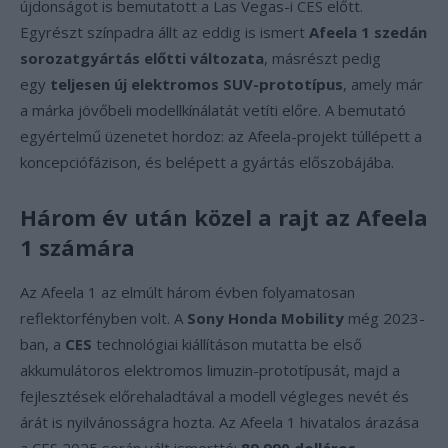
újdonságot is bemutatott a Las Vegas-i CES előtt.
Egyrészt színpadra állt az eddig is ismert
Afeela 1 szedán
sorozatgyártás előtti változata
, másrészt pedig
egy
teljesen új elektromos SUV-prototípus
, amely már
a márka jövőbeli modellkínálatát vetíti előre. A bemutató
egyértelmű üzenetet hordoz: az Afeela-projekt túllépett a
koncepciófázison, és belépett a gyártás előszobájába.
Három év után közel a rajt az Afeela
1 számára
Az Afeela 1 az elmúlt három évben folyamatosan
reflektorfényben volt. A
Sony Honda Mobility
még 2023-
ban, a
CES
technológiai kiállításon mutatta be első
akkumulátoros elektromos limuzin-prototípusát, majd a
fejlesztések előrehaladtával a modell végleges nevét és
árát is nyilvánosságra hozta. Az Afeela 1 hivatalos árazása