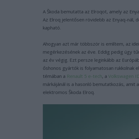
A Škoda bemutatta az Elroqot, amely az Eny
Az Elroq jelentősen rövidebb az Enyaq-nál, 
kapható.
Ahogyan azt már többször is említem, az ide
megérkezésének az éve. Eddig pedig úgy tűni
az év végig. Ezt persze leginkább az Európá
őshonos gyártók is folyamatosan rukkolnak e
témában a
Renault 5 e-tech
, a
Volkswagen ID
márkájánál is a hasonló bemutatkozás, amit 
elektromos Škoda Elroq.