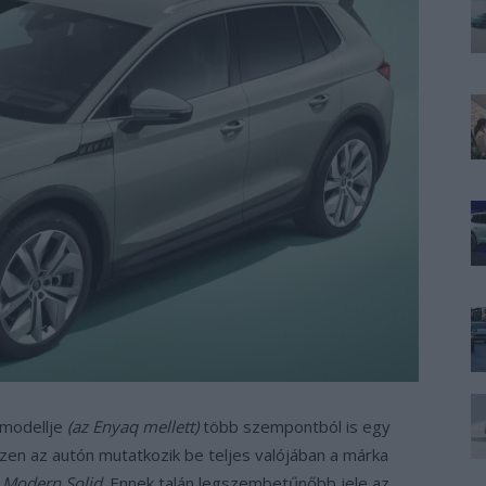
 modellje
(az Enyaq mellett)
több szempontból is egy
zen az autón mutatkozik be teljes valójában a márka
a
Modern Solid
. Ennek talán legszembetűnőbb jele az