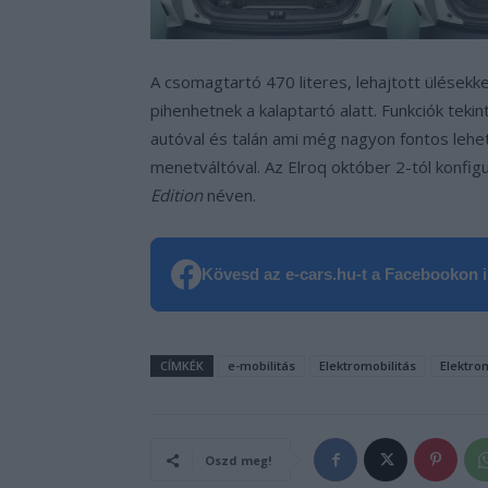
A csomagtartó 470 literes, lehajtott ülésekke
pihenhetnek a kalaptartó alatt. Funkciók tek
autóval és talán ami még nagyon fontos lehet:
menetváltóval. Az Elroq október 2-tól konfig
Edition
néven.
Kövesd az e-cars.hu-t a Facebookon is
CÍMKÉK
e-mobilitás
Elektromobilitás
Elektro
Oszd meg!