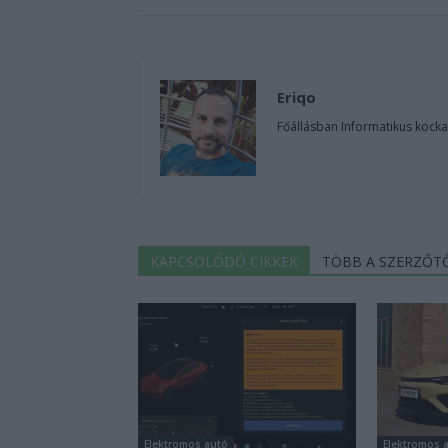
Eriqo
Főállásban Informatikus kocka
KAPCSOLÓDÓ CIKKEK
TÖBB A SZERZŐT
Elektromos autó
Elektromos 