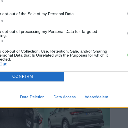
In
5 kW
175 kW
175kW
o opt-out of the Sale of my Personal Data.
perc
26 perc
26 perc
In
–
–
to opt-out of processing my Personal Data for Targeted
ing.
In
 árultak el az új Elroq-ról. A töltést illetően azonban
o opt-out of Collection, Use, Retention, Sale, and/or Sharing
oda az ismert VW technológia legújabb verzióját
ersonal Data that Is Unrelated with the Purposes for which it
lected.
lspecifikusak. A Škoda jelenleg csak az 560 kilométeres
Out
sán. Jelenleg csak német alapár ismert: 33 900 euró
, hogy ez az összes európai piacon 33 ezer euró körül
CONFIRM
Data Deletion
Data Access
Adatvédelem