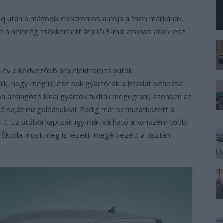
aq után a második elektromos autója a cseh márkának.
de a nemrég csökkentett árú ID.3-mal azonos áron lesz
i év a kedvezőbb árú elektromos autók
k, hogy meg is lesz sok gyártónak a feladat beadása
ba ácsingózó kínai gyártók tudták megugrani, azonban az
lő saját megoldásukkal. Eddig már bemutatkozott a
.2
. Ez utóbbi kapcsán így már várható a konszern többi
a Škoda most meg is lépett: megérkezett a tisztán