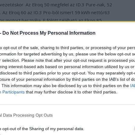
vezetéskor. Az Elroq 50 megfelel az ID.3 Pure-nak, 52
 Az Elroq 60 az ID.3 Pro-ból ismert 59 kWh nettó/63
 motort használja. E fölött található az Elroq 85,
an érhető el: 210 kW-os APP550 villanymotorral (és 545
 -
Do Not Process My Personal Information
nt. Aki pedig összkerekes modellre vágyik, neki ott
sodik e-motorral (+220 kW). Az Elroq 50 és 60 esetében
to opt-out of the sale, sharing to third parties, or processing of your per
leknél 180 km/h a vonatkozó adat.
formation for targeted advertising by us, please use the below opt-out s
r selection. Please note that after your opt-out request is processed y
eing interest-based ads based on personal information utilized by us or
oq 60
Elroq 85
Elroq 85x
disclosed to third parties prior to your opt-out. You may separately opt-
WD
RWD
AWD
losure of your personal information by third parties on the IAB’s list of
. This information may also be disclosed by us to third parties on the
IA
0 kW
210 kW
220 kW
Participants
that may further disclose it to other third parties.
0 Nm
545 Nm
545 Nm
0 km/h
180 km/h
180 km/h
560 km
–
l Data Processing Opt Outs
 kWh
77 kWh
77 kWh
o opt-out of the Sharing of my personal data.