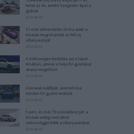
lehet az ok, amiért Szegeden épül a
gyáruk
2026-08-04
21 ezer előrendelés 20 óra alatt: a
kínaiak megrohanták az MG új
villanyautóját
2026-08-04
A Volkswagen bedobta azt a lapot
Kínában, amivel a helyi EV-gyártókat
akarja megelőzni
2026-08-04
A kínaiak leállítják, amit két éve
minden EV-gyártó imádott
2026-08-03
5 perc, és már 70 százalékon jár: a
kínaiak eddig nem látott
sebességgel töltik a villanyautóikat
2026-08-03