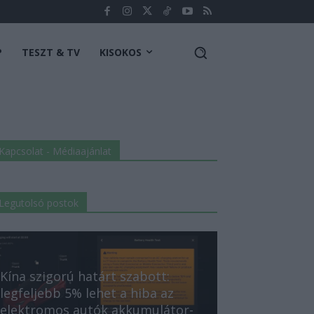
P
TESZT & TV
KISOKOS
Kapcsolat - Médiaajánlat
Legutolsó postok
Kína szigorú határt szabott:
legfeljebb 5% lehet a hiba az
elektromos autók akkumulátor-