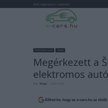
2026. augusztus 6. csütörtök
Elektromos autó
Skoda
Megérkezett a Š
elektromos autój
Írta:
Eriqo
-
2024-10-02
Állítsd be, hogy az e-cars.hu az elsők