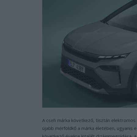
A cseh márka következő, tisztán elektromos
újabb mérföldkő a márka életében, ugyanis e
következő évekre kitalált dizájnmegoldása, 