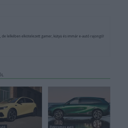
, de lelkében elkötelezett gamer, kütyü és immár e-autó rajongó!
ŐL
autó
Elektromos autó