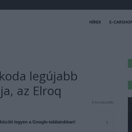
HÍREK
E-CARSHO
koda legújabb
a, az Elroq
0 hozzászólás
›
 között legyen a Google-találatokban!