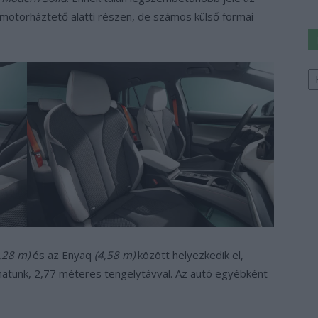
motorháztető alatti részen, de számos külső formai
Ke
a
sz
,28 m)
és az Enyaq
(4,58 m)
között helyezkedik el,
thatunk, 2,77 méteres tengelytávval. Az autó egyébként