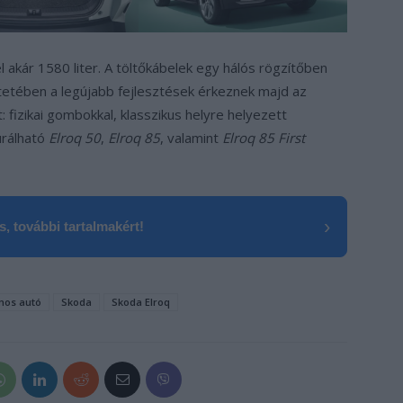
l akár 1580 liter. A töltőkábelek egy hálós rögzítőben
intetében a legújabb fejlesztések érkeznek majd az
 fizikai gombokkal, klasszikus helyre helyezett
urálható
Elroq 50
,
Elroq 85
, valamint
Elroq 85 First
›
, további tartalmakért!
mos autó
Skoda
Skoda Elroq