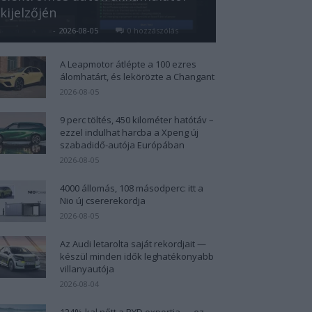
kijelzőjén
Kovács Kata
-
2026-08-05
0 hozzászólás
A Leapmotor átlépte a 100 ezres
álomhatárt, és lekörözte a Changant
2026-08-05
9 perc töltés, 450 kilométer hatótáv –
ezzel indulhat harcba a Xpeng új
szabadidő-autója Európában
2026-08-05
4000 állomás, 108 másodperc: itt a
Nio új csererekordja
2026-08-05
Az Audi letarolta saját rekordjait —
készül minden idők leghatékonyabb
villanyautója
2026-08-04
124%-kal nőtt a BYD exportja — ez