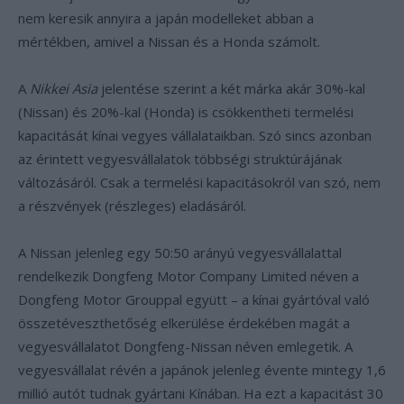
nem keresik annyira a japán modelleket abban a
mértékben, amivel a Nissan és a Honda számolt.
A
Nikkei Asia
jelentése szerint a két márka akár 30%-kal
(Nissan) és 20%-kal (Honda) is csökkentheti termelési
kapacitását kínai vegyes vállalataikban. Szó sincs azonban
az érintett vegyesvállalatok többségi struktúrájának
változásáról. Csak a termelési kapacitásokról van szó, nem
a részvények (részleges) eladásáról.
A Nissan jelenleg egy 50:50 arányú vegyesvállalattal
rendelkezik Dongfeng Motor Company Limited néven a
Dongfeng Motor Grouppal együtt – a kínai gyártóval való
összetéveszthetőség elkerülése érdekében magát a
vegyesvállalatot Dongfeng-Nissan néven emlegetik. A
vegyesvállalat révén a japánok jelenleg évente mintegy 1,6
millió autót tudnak gyártani Kínában. Ha ezt a kapacitást 30