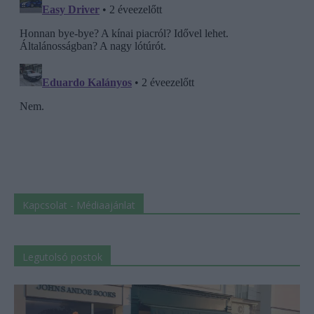
Kapcsolat - Médiaajánlat
Legutolsó postok