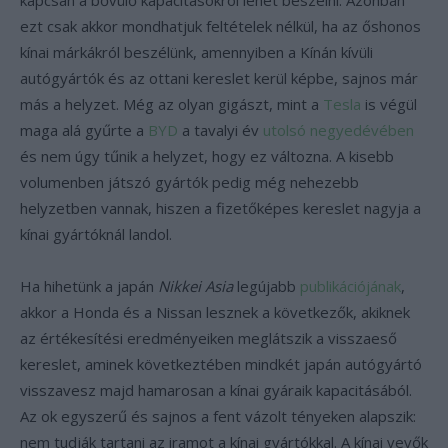
kapcsán a bővülő kapacitásokról lehet beszélni. Azonban
ezt csak akkor mondhatjuk feltételek nélkül, ha az őshonos
kínai márkákról beszélünk, amennyiben a Kínán kívüli
autógyártók és az ottani kereslet kerül képbe, sajnos már
más a helyzet. Még az olyan gigászt, mint a
Tesla
is végül
maga alá gyűrte a
BYD
a tavalyi év
utolsó negyedévében
és nem úgy tűnik a helyzet, hogy ez változna. A kisebb
volumenben játszó gyártók pedig még nehezebb
helyzetben vannak, hiszen a fizetőképes kereslet nagyja a
kínai gyártóknál landol.
Ha hihetünk a japán
Nikkei Asia
legújabb
publikációjának
,
akkor a Honda és a Nissan lesznek a következők, akiknek
az értékesítési eredményeiken meglátszik a visszaeső
kereslet, aminek következtében mindkét japán autógyártó
visszavesz majd hamarosan a kínai gyáraik kapacitásából.
Az ok egyszerű és sajnos a fent vázolt tényeken alapszik:
nem tudják tartani az iramot a kínai gyártókkal. A kínai vevők