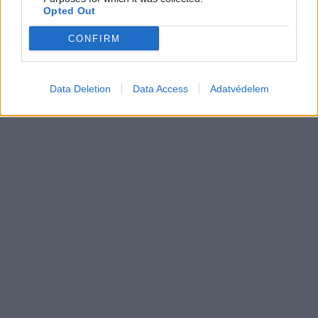
28 százalékkal több energiát tárol, és
Opted Out
felforgathatja a piacot: kész az első
Tesla Megapack 3
CONFIRM
Akkumulátor
Data Deletion
Data Access
Adatvédelem