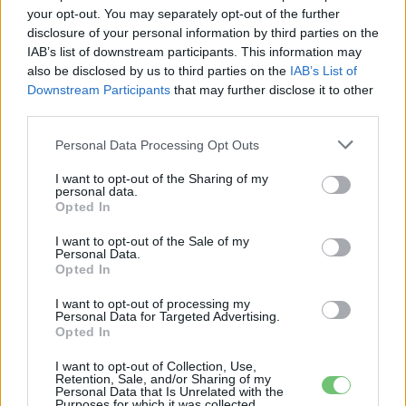
your opt-out. You may separately opt-out of the further
disclosure of your personal information by third parties on the
IAB’s list of downstream participants. This information may
Eriqo
also be disclosed by us to third parties on the
IAB’s List of
Downstream Participants
Főállásban Informatikus kocka, de lelkében elkötelezett gamer,
that may further disclose it to other
third parties.
kütyü és immár e-autó rajongó!
Personal Data Processing Opt Outs
I want to opt-out of the Sharing of my
KAPCSOLÓDÓ CIKKEK
TÖBB A SZERZŐTŐL
personal data.
Opted In
8 millió forint alatt landol a Geely új
I want to opt-out of the Sale of my
Personal Data.
villanyautója
Opted In
Elektromos
autó
I want to opt-out of processing my
Personal Data for Targeted Advertising.
Épül Európa legnagyobb vas-levegő
Opted In
akkumulátoros tárolója, négy napra
I want to opt-out of Collection, Use,
elég áramot ad
Akkumulátor
Retention, Sale, and/or Sharing of my
Personal Data that Is Unrelated with the
Purposes for which it was collected.