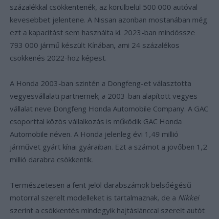
százalékkal csökkentenék, az körülbelül 500 000 autóval
kevesebbet jelentene. A Nissan azonban mostanában még
ezt a kapacitást sem használta ki. 2023-ban mindössze
793 000 jármű készült Kínában, ami 24 százalékos
csökkenés 2022-höz képest.
A Honda 2003-ban szintén a Dongfeng-et választotta
vegyesvállalati partnernek; a 2003-ban alapított vegyes
vállalat neve Dongfeng Honda Automobile Company. A GAC
csoporttal közös vállalkozás is működik GAC Honda
Automobile néven. A Honda jelenleg évi 1,49 millió
járművet gyárt kínai gyáraiban. Ezt a számot a jövőben 1,2
millió darabra csökkentik.
Természetesen a fent jelöl darabszámok belsőégésű
motorral szerelt modelleket is tartalmaznak, de a
Nikkei
szerint a csökkentés mindegyik hajtáslánccal szerelt autót