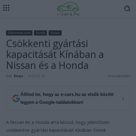
Elektromos autó
Honda
Nissan
Csökkenti gyártási
kapacitását Kínában a
Nissan és a Honda
Írta:
Eriqo
-
2024-03-18
4 hozzászólás
Állítsd be, hogy az e-cars.hu az elsők között
›
legyen a Google-találatokban!
A Nissan és a Honda arra készül, hogy jelentősen
csökkentse gyártási kapacitásait Kínában. Ennek