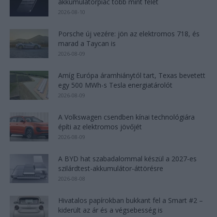
akkumulátorpiac több mint felét
2026-08-10
Porsche új vezére: jön az elektromos 718, és
marad a Taycan is
2026-08-09
Amíg Európa áramhiánytól tart, Texas bevetett
egy 500 MWh-s Tesla energiatárolót
2026-08-09
A Volkswagen csendben kínai technológiára
építi az elektromos jövőjét
2026-08-09
A BYD hat szabadalommal készül a 2027-es
szilárdtest-akkumulátor-áttörésre
2026-08-08
Hivatalos papírokban bukkant fel a Smart #2 –
kiderült az ár és a végsebesség is