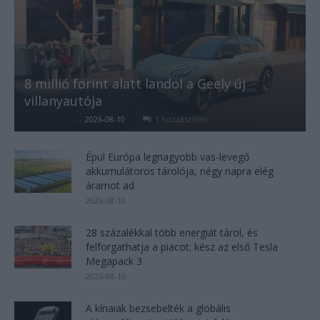
8 millió forint alatt landol a Geely új
villanyautója
Kovács Kata
-
2026-08-10
1 hozzászólás
Épül Európa legnagyobb vas-levegő
akkumulátoros tárolója, négy napra elég
áramot ad
2026-08-10
28 százalékkal több energiát tárol, és
felforgathatja a piacot: kész az első Tesla
Megapack 3
2026-08-10
A kínaiak bezsebelték a globális