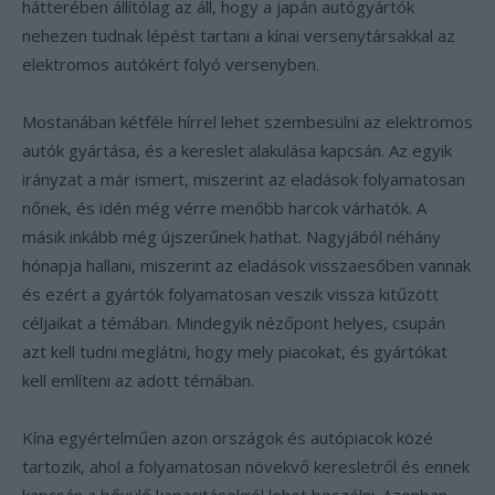
hátterében állítólag az áll, hogy a japán autógyártók
nehezen tudnak lépést tartani a kínai versenytársakkal az
elektromos autókért folyó versenyben.
Mostanában kétféle hírrel lehet szembesülni az elektromos
autók gyártása, és a kereslet alakulása kapcsán. Az egyik
irányzat a már ismert, miszerint az eladások folyamatosan
nőnek, és idén még vérre menőbb harcok várhatók. A
másik inkább még újszerűnek hathat. Nagyjából néhány
hónapja hallani, miszerint az eladások visszaesőben vannak
és ezért a gyártók folyamatosan veszik vissza kitűzött
céljaikat a témában. Mindegyik nézőpont helyes, csupán
azt kell tudni meglátni, hogy mely piacokat, és gyártókat
kell említeni az adott témában.
Kína egyértelműen azon országok és autópiacok közé
tartozik, ahol a folyamatosan növekvő keresletről és ennek