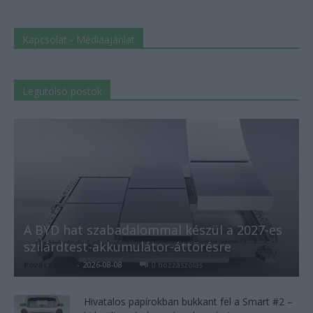
Kapcsolat - Médiaajánlat
Legutolsó postok
A BYD hat szabadalommal készül a 2027-es
szilárdtest-akkumulátor-áttörésre
Kovács Kata
-
2026-08-08
0 hozzászólás
Hivatalos papírokban bukkant fel a Smart #2 –