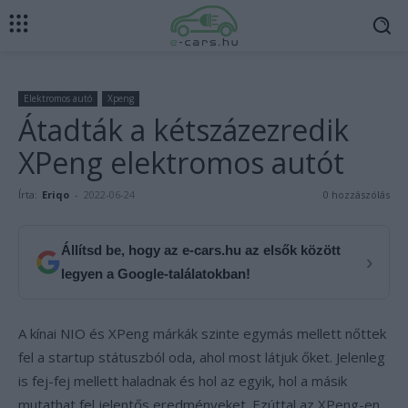
Elektromos autó
Xpeng
Átadták a kétszázezredik
XPeng elektromos autót
Írta:
Eriqo
-
2022-06-24
0 hozzászólás
Állítsd be, hogy az e-cars.hu az elsők között
›
legyen a Google-találatokban!
A kínai NIO és XPeng márkák szinte egymás mellett nőttek
fel a startup státuszból oda, ahol most látjuk őket. Jelenleg
is fej-fej mellett haladnak és hol az egyik, hol a másik
mutathat fel jelentős eredményeket. Ezúttal az XPeng-en