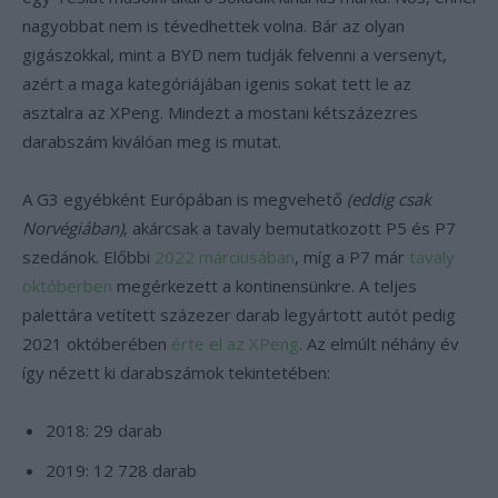
nagyobbat nem is tévedhettek volna. Bár az olyan
gigászokkal, mint a BYD nem tudják felvenni a versenyt,
azért a maga kategóriájában igenis sokat tett le az
asztalra az XPeng. Mindezt a mostani kétszázezres
darabszám kiválóan meg is mutat.
A G3 egyébként Európában is megvehető
(eddig csak
Norvégiában)
, akárcsak a tavaly bemutatkozott P5 és P7
szedánok. Előbbi
2022 márciusában
, míg a P7 már
tavaly
októberben
megérkezett a kontinensünkre. A teljes
palettára vetített százezer darab legyártott autót pedig
2021 októberében
érte el az XPeng
. Az elmúlt néhány év
így nézett ki darabszámok tekintetében:
2018: 29 darab
2019: 12 728 darab