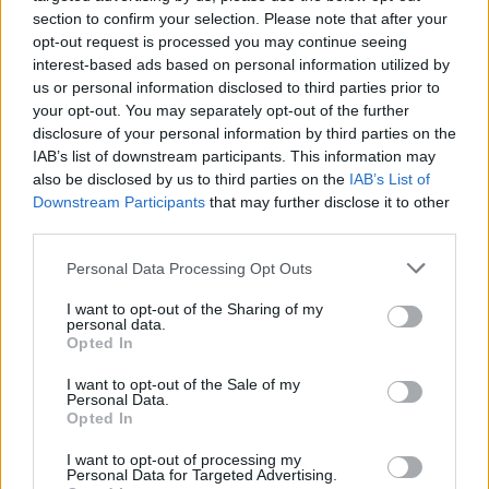
section to confirm your selection. Please note that after your
opt-out request is processed you may continue seeing
interest-based ads based on personal information utilized by
us or personal information disclosed to third parties prior to
your opt-out. You may separately opt-out of the further
disclosure of your personal information by third parties on the
IAB’s list of downstream participants. This information may
also be disclosed by us to third parties on the
IAB’s List of
Downstream Participants
that may further disclose it to other
third parties.
Personal Data Processing Opt Outs
Eriqo
I want to opt-out of the Sharing of my
personal data.
Főállásban Informatikus kocka, de lelkében elkötelezett gamer,
Opted In
kütyü és immár e-autó rajongó!
I want to opt-out of the Sale of my
Personal Data.
Opted In
I want to opt-out of processing my
KAPCSOLÓDÓ CIKKEK
TÖBB A SZERZŐTŐL
Personal Data for Targeted Advertising.