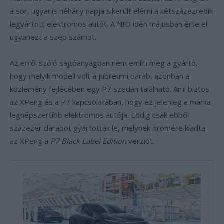
a sor, ugyanis néhány napja sikerült elérni a kétszázezredik
legyártott elektromos autót. A NIO idén májusban érte el
ugyanezt a szép számot.
Az erről szóló sajtóanyagban nem említi meg a gyártó,
hogy melyik modell volt a jubileumi darab, azonban a
közlemény fejlécében egy P7 szedán található. Ami biztos
az XPeng és a P7 kapcsolatában, hogy ez jelenleg a márka
legnépszerűbb elektromos autója. Eddig csak ebből
százezer darabot gyártottak le, melynek örömére kiadta
az XPeng a
P7 Black Label Edition
verziót.