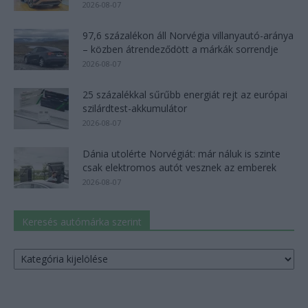
2026-08-07
97,6 százalékon áll Norvégia villanyautó-aránya
– közben átrendeződött a márkák sorrendje
2026-08-07
25 százalékkal sűrűbb energiát rejt az európai
szilárdtest-akkumulátor
2026-08-07
Dánia utolérte Norvégiát: már náluk is szinte
csak elektromos autót vesznek az emberek
2026-08-07
Keresés autómárka szerint
Keresés
autómárka
szerint