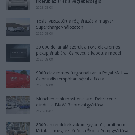
kiderült az ár és a végsebesség is
2026-08-08
Tesla: visszatért a régi árazás a magyar
Supercharger-hálózaton
2026-08-08
30 000 dollár alá szorult a Ford elektromos
pickupjának ára, és nevet is kapott a modell
2026-08-08
9000 elektromos furgonnál tart a Royal Mail —
és brutális tempóban bővül a flotta
2026-08-08
München csak most érte utol Debrecent:
elindult a BMW i3 sorozatgyártása
2026-08-07
8500-an rendeltek vakon egy autót, amit nem
láttak — megkezdődött a Škoda Peaq gyártása