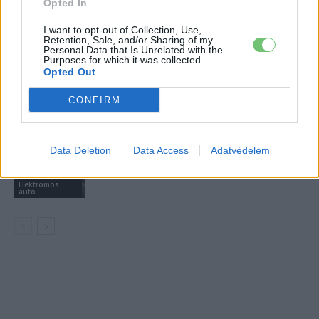
Opted In
A BYD hat szabadalommal készül a
I want to opt-out of Collection, Use,
2027-es szilárdtest-akkumulátor-
Retention, Sale, and/or Sharing of my
Personal Data that Is Unrelated with the
áttörésre
Akkumulátor
Purposes for which it was collected.
Opted Out
Hivatalos papírokban bukkant fel a
CONFIRM
Smart #2 – kiderült az ár és a
Elektromos
végsebesség is
autó
Data Deletion
Data Access
Adatvédelem
Tesla: visszatért a régi árazás a magyar
Supercharger-hálózaton
Elektromos
autó