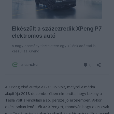
A XPeng első autója a G3 SUV volt, melyről a márka
alapítója 2018 decemberében elmondta, hogy bizony a
Tesla volt a kiindulási alap, persze jó értelemben. Akkor
ezért sokan lenézték az XPenget, mondván hogy ez is csak
egy Teslát másolni akaró sokadik kínai kis márka. Nos, ennél