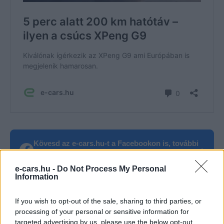
Kövesd az e-cars.hu-t a Facebookon is, további
›
tartalmakért!
e-cars.hu -
Do Not Process My Personal
Information
CÍMKÉK
e-mobilitás
Eladási statisztika
Elektromobilitás
If you wish to opt-out of the sale, sharing to third parties, or
Elektromos autó
kínai elektromos autó
Xpeng Motors
processing of your personal or sensitive information for
targeted advertising by us, please use the below opt-out