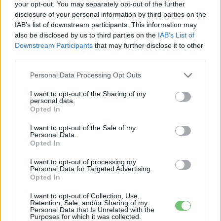
your opt-out. You may separately opt-out of the further
disclosure of your personal information by third parties on the
IAB’s list of downstream participants. This information may
Kövesd az e-cars.hu-t a Facebookon is, további
›
also be disclosed by us to third parties on the
IAB’s List of
tartalmakért!
Downstream Participants
that may further disclose it to other
third parties.
Personal Data Processing Opt Outs
CÍMKÉK
akkumulátor
Aston Martin
britishvolt
e-mobilitás
Elektromobilitás
Elektromos autó
értesülés
megrendelés
I want to opt-out of the Sharing of my
personal data.
Opted In
I want to opt-out of the Sale of my
Personal Data.
Opted In
I want to opt-out of processing my
Personal Data for Targeted Advertising.
Opted In
I want to opt-out of Collection, Use,
Retention, Sale, and/or Sharing of my
Personal Data that Is Unrelated with the
Purposes for which it was collected.