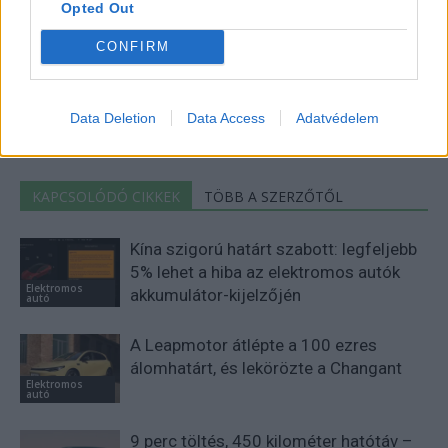
Opted Out
CONFIRM
Eriqo
Főállásban Informatikus kocka, de lelkében elkötelezett gamer,
kütyü és immár e-autó rajongó!
Data Deletion
Data Access
Adatvédelem
KAPCSOLÓDÓ CIKKEK
TÖBB A SZERZŐTŐL
Kína szigorú határt szabott: legfeljebb
5% lehet a hiba az elektromos autók
Elektromos
akkumulátor-kijelzőjén
autó
A Leapmotor átlépte a 100 ezres
álomhatárt, és lekörözte a Changant
Elektromos
autó
9 perc töltés, 450 kilométer hatótáv –