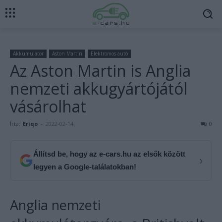
Akkumulátor
Aston Martin
Elektromos autó
Az Aston Martin is Anglia
nemzeti akkugyártójától
vásárolhat
Írta:
Eriqo
-
2022-02-14
0
Állítsd be, hogy az e-cars.hu az elsők között
›
legyen a Google-találatokban!
Anglia nemzeti