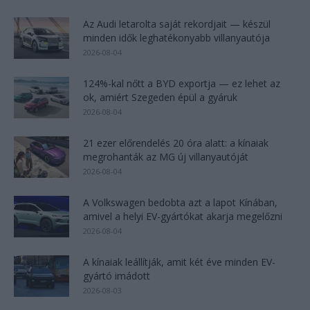
Az Audi letarolta saját rekordjait — készül
minden idők leghatékonyabb villanyautója
2026-08-04
124%-kal nőtt a BYD exportja — ez lehet az
ok, amiért Szegeden épül a gyáruk
2026-08-04
21 ezer előrendelés 20 óra alatt: a kínaiak
megrohanták az MG új villanyautóját
2026-08-04
A Volkswagen bedobta azt a lapot Kínában,
amivel a helyi EV-gyártókat akarja megelőzni
2026-08-04
A kínaiak leállítják, amit két éve minden EV-
gyártó imádott
2026-08-03