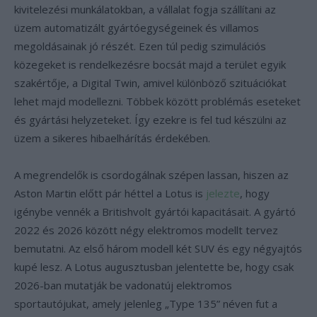
kivitelezési munkálatokban, a vállalat fogja szállítani az
üzem automatizált gyártóegységeinek és villamos
megoldásainak jó részét. Ezen túl pedig szimulációs
közegeket is rendelkezésre bocsát majd a terület egyik
szakértője, a Digital Twin, amivel különböző szituációkat
lehet majd modellezni. Többek között problémás eseteket
és gyártási helyzeteket. Így ezekre is fel tud készülni az
üzem a sikeres hibaelhárítás érdekében.
A megrendelők is csordogálnak szépen lassan, hiszen az
Aston Martin előtt pár héttel a Lotus is
jelezte
, hogy
igénybe vennék a Britishvolt gyártói kapacitásait. A gyártó
2022 és 2026 között négy elektromos modellt tervez
bemutatni. Az első három modell két SUV és egy négyajtós
kupé lesz. A Lotus augusztusban jelentette be, hogy csak
2026-ban mutatják be vadonatúj elektromos
sportautójukat, amely jelenleg „Type 135” néven fut a