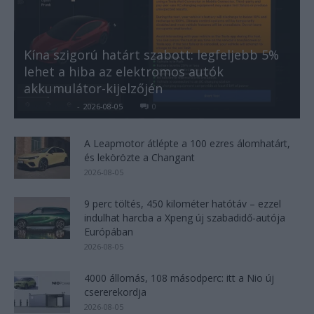
Kína szigorú határt szabott: legfeljebb 5%
lehet a hiba az elektromos autók
akkumulátor-kijelzőjén
Kovács Kata
-
2026-08-05
0
A Leapmotor átlépte a 100 ezres álomhatárt,
és lekörözte a Changant
2026-08-05
9 perc töltés, 450 kilométer hatótáv – ezzel
indulhat harcba a Xpeng új szabadidő-autója
Európában
2026-08-05
4000 állomás, 108 másodperc: itt a Nio új
csererekordja
2026-08-05