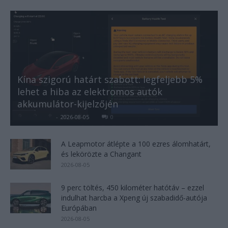
Kína szigorú határt szabott: legfeljebb 5%
lehet a hiba az elektromos autók
akkumulátor-kijelzőjén
Kovács Kata
-
2026-08-05
0
A Leapmotor átlépte a 100 ezres álomhatárt,
és lekörözte a Changant
2026-08-05
9 perc töltés, 450 kilométer hatótáv – ezzel
indulhat harcba a Xpeng új szabadidő-autója
Európában
2026-08-05