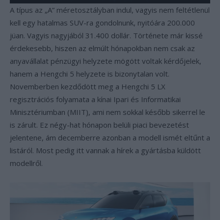
A típus az „A” méretosztályban indul, vagyis nem feltétlenül
kell egy hatalmas SUV-ra gondolnunk, nyitóára 200.000
jüan. Vagyis nagyjából 31.400 dollár. Története már kissé
érdekesebb, hiszen az elmúlt hónapokban nem csak az
anyavállalat pénzügyi helyzete mögött voltak kérdőjelek,
hanem a Hengchi 5 helyzete is bizonytalan volt.
Novemberben kezdődött meg a Hengchi 5 LX
regisztrációs folyamata a kínai Ipari és Informatikai
Minisztériumban (MIIT), ami nem sokkal később sikerrel le
is zárult. Ez négy-hat hónapon belüli piaci bevezetést
jelentene, ám decemberre azonban a modell ismét eltűnt a
listáról. Most pedig itt vannak a hírek a gyártásba küldött
modellről.