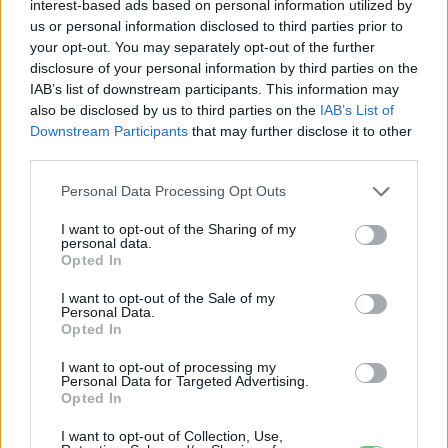
interest-based ads based on personal information utilized by
us or personal information disclosed to third parties prior to
your opt-out. You may separately opt-out of the further
disclosure of your personal information by third parties on the
IAB’s list of downstream participants. This information may
also be disclosed by us to third parties on the
IAB’s List of
Downstream Participants
that may further disclose it to other
Eriqo
third parties.
Főállásban Informatikus kocka, de lelkében elkötelezett gamer,
kütyü és immár e-autó rajongó!
Personal Data Processing Opt Outs
I want to opt-out of the Sharing of my
personal data.
Opted In
KAPCSOLÓDÓ CIKKEK
TÖBB A SZERZŐTŐL
I want to opt-out of the Sale of my
Personal Data.
Kína szigorú határt szabott: legfeljebb
Opted In
5% lehet a hiba az elektromos autók
I want to opt-out of processing my
Elektromos
akkumulátor-kijelzőjén
autó
Personal Data for Targeted Advertising.
Opted In
A Leapmotor átlépte a 100 ezres
I want to opt-out of Collection, Use,
álomhatárt, és lekörözte a Changant