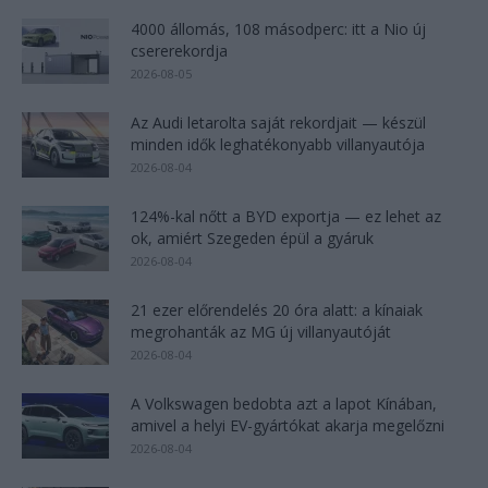
4000 állomás, 108 másodperc: itt a Nio új
csererekordja
2026-08-05
Az Audi letarolta saját rekordjait — készül
minden idők leghatékonyabb villanyautója
2026-08-04
124%-kal nőtt a BYD exportja — ez lehet az
ok, amiért Szegeden épül a gyáruk
2026-08-04
21 ezer előrendelés 20 óra alatt: a kínaiak
megrohanták az MG új villanyautóját
2026-08-04
A Volkswagen bedobta azt a lapot Kínában,
amivel a helyi EV-gyártókat akarja megelőzni
2026-08-04