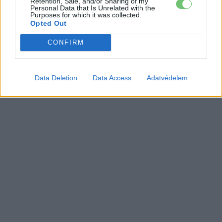
Retention, Sale, and/or Sharing of my
Elektromos
Personal Data that Is Unrelated with the
autó
Purposes for which it was collected.
Opted Out
9 perc töltés, 450 kilométer hatótáv –
CONFIRM
ezzel indulhat harcba a Xpeng új
Elektromos
szabadidő-autója Európában
autó
Data Deletion
Data Access
Adatvédelem