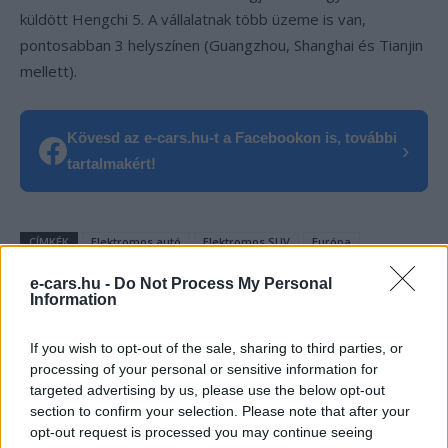
küldött Hengchi 5. A vállalatnak több üzeme is van,
pontosabban 3 helyszínen (Guangzhou, Shanghai és Tianjin
mellett).
Kövesd az e-cars.hu-t a Facebookon is, további
›
tartalmakért!
CÍMKÉK
Elektromos autó
Elektromos SUV
Európa
Evergrande
gyártásinditás
Hengchi 5
kínai elektromos autó
e-cars.hu -
Do Not Process My Personal
Information
If you wish to opt-out of the sale, sharing to third parties, or
processing of your personal or sensitive information for
targeted advertising by us, please use the below opt-out
section to confirm your selection. Please note that after your
opt-out request is processed you may continue seeing