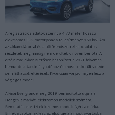
A regisztrációs adatok szerint a 4,73 méter hosszú
elektromos SUV motorjának a teljesítménye 150 kW. Ám
az akkumulátorral és a töltőrendszerrel kapcsolatos
részletek még mindig nem derültek ki november óta. A
dizájn már akkor is erősen hasonlított a 2021 folyamán
bemutatott tanulmányautóhoz és most a kikerült videón
sem láthatóak eltérések. Kíváncsian várjuk, milyen lesz a
végleges modell.
A kínai Evergrande még 2019-ben indította útjára a
Hengchi almárkát, elektromos modellek számára.
Bemutatásakor 14 elektromos modellt ígért a márka.
Ennek a csokornak lesz az első tagja a most gyártásba