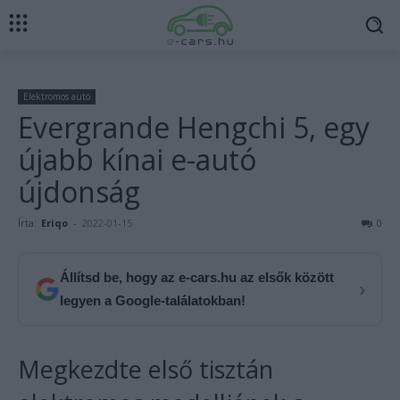
Elektromos autó
Evergrande Hengchi 5, egy
újabb kínai e-autó
újdonság
Írta:
Eriqo
-
2022-01-15
0
Állítsd be, hogy az e-cars.hu az elsők között
›
legyen a Google-találatokban!
Megkezdte első tisztán