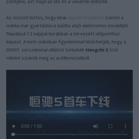
szintjére, azt majd az idő és a vásárlók eldöntik.
Az viszont biztos, hogy kínai
sajtóértesülések
szerint a
márka már gyártásba is küldte első elektromos modelljét.
Ráadásul 12 nappal korábban a tervezett időponthoz
képest. A lenti videóban figyelemmel kísérhetjük, hogy a
00001 sorszámmal ellátott türkizkék
Hengchi 5
SUV
miként születik meg az acéllemezekből.